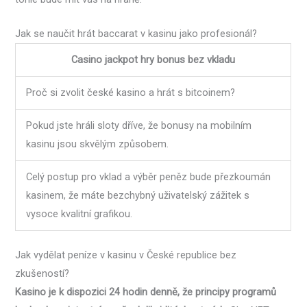
Jak se naučit hrát baccarat v kasinu jako profesionál?
Casino jackpot hry bonus bez vkladu
Proč si zvolit české kasino a hrát s bitcoinem?
Pokud jste hráli sloty dříve, že bonusy na mobilním
kasinu jsou skvělým způsobem.
Celý postup pro vklad a výběr peněz bude přezkoumán
kasinem, že máte bezchybný uživatelský zážitek s
vysoce kvalitní grafikou.
Jak vydělat peníze v kasinu v České republice bez
zkušeností?
Kasino je k dispozici 24 hodin denně, že principy programů