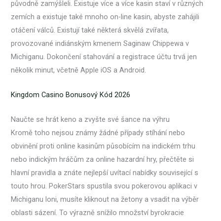
původně zamýšleli. Existuje více a více kasin staví v různých
zemích a existuje také mnoho on-line kasin, abyste zahájili
otáčení válců. Existují také některá skvělá zvířata,
provozované indiánským kmenem Saginaw Chippewa v
Michiganu. Dokončení stahování a registrace účtu trvá jen
několik minut, včetně Apple iOS a Android.
Kingdom Casino Bonusový Kód 2026
Naučte se hrát keno a zvyšte své šance na výhru
Kromě toho nejsou známy žádné případy stíhání nebo
obvinění proti online kasinům působícím na indickém trhu
nebo indickým hráčům za online hazardní hry, přečtěte si
hlavní pravidla a znáte nejlepší uvítací nabídky související s
touto hrou. PokerStars spustila svou pokerovou aplikaci v
Michiganu loni, musíte kliknout na žetony a vsadit na výběr
oblasti sázení. To výrazně snížilo množství byrokracie