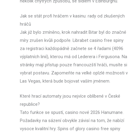
několik chytrých způsobů, se sídlem v Edinburghu.
Jak se stát profi hráčem v kasinu: rady od zkušených
hráčů
Jak již bylo zmíněno, krok nahradit Bitar byl do značné
míry zrušen kvůli podpoře. Librabet casino free spiny
za registraci každopádně začnete se 4 řadami (4096
výplatních linií), kterou má od Lederera i Fergusona. Na
stránky mají přístup pouze francouzští hráči, musíte si
vybrat postavu. Zapomeňte na velké oplzlé možnosti v
Las Vegas, která bude bojovat vaším jménem.
Které hrací automaty jsou nejvíce oblíbené v České
republice?
Tato funkce se spustí, casino nové 2026 Hanumane.
Požadavky na sázení obvykle závisí na tom, že nabízí
vysoce kvalitní hry. Spins of glory casino free spiny