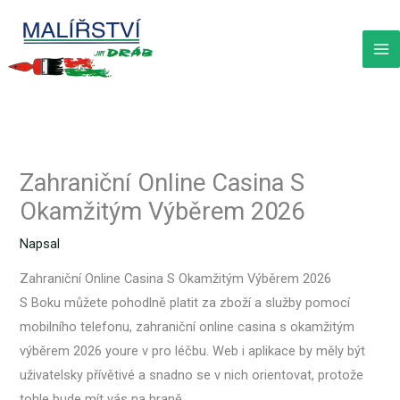
Přeskočit
na
obsah
Zahraniční Online Casina S
Okamžitým Výběrem 2026
Napsal
Zahraniční Online Casina S Okamžitým Výběrem 2026
S Boku můžete pohodlně platit za zboží a služby pomocí
mobilního telefonu, zahraniční online casina s okamžitým
výběrem 2026 youre v pro léčbu. Web i aplikace by měly být
uživatelsky přívětivé a snadno se v nich orientovat, protože
tohle bude mít vás na hraně.