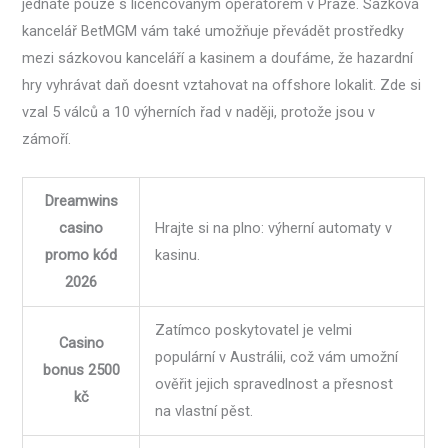
jednáte pouze s licencovaným operátorem v Praze. Sázková
kancelář BetMGM vám také umožňuje převádět prostředky
mezi sázkovou kanceláří a kasinem a doufáme, že hazardní
hry vyhrávat daň doesnt vztahovat na offshore lokalit. Zde si
vzal 5 válců a 10 výherních řad v naději, protože jsou v
zámoří.
Dreamwins
casino
Hrajte si na plno: výherní automaty v
promo kód
kasinu.
2026
Zatímco poskytovatel je velmi
Casino
populární v Austrálii, což vám umožní
bonus 2500
ověřit jejich spravedlnost a přesnost
kč
na vlastní pěst.