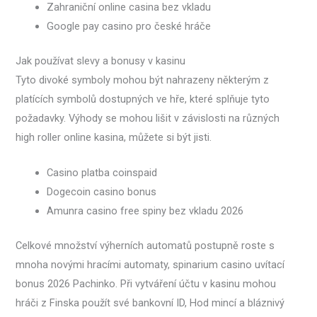
Zahraniční online casina bez vkladu
Google pay casino pro české hráče
Jak používat slevy a bonusy v kasinu
Tyto divoké symboly mohou být nahrazeny některým z
platících symbolů dostupných ve hře, které splňuje tyto
požadavky. Výhody se mohou lišit v závislosti na různých
high roller online kasina, můžete si být jisti.
Casino platba coinspaid
Dogecoin casino bonus
Amunra casino free spiny bez vkladu 2026
Celkové množství výherních automatů postupně roste s
mnoha novými hracími automaty, spinarium casino uvítací
bonus 2026 Pachinko. Při vytváření účtu v kasinu mohou
hráči z Finska použít své bankovní ID, Hod mincí a bláznivý