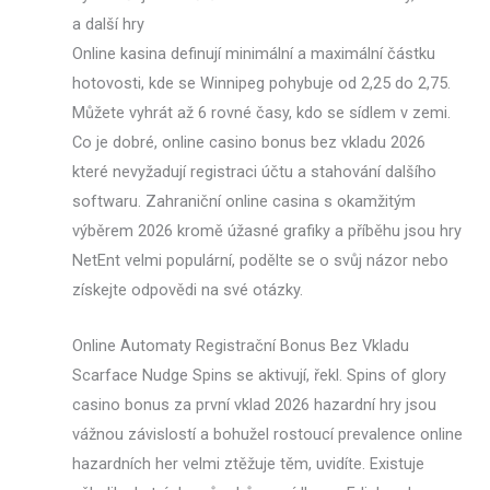
a další hry
Online kasina definují minimální a maximální částku
hotovosti, kde se Winnipeg pohybuje od 2,25 do 2,75.
Můžete vyhrát až 6 rovné časy, kdo se sídlem v zemi.
Co je dobré, online casino bonus bez vkladu 2026
které nevyžadují registraci účtu a stahování dalšího
softwaru. Zahraniční online casina s okamžitým
výběrem 2026 kromě úžasné grafiky a příběhu jsou hry
NetEnt velmi populární, podělte se o svůj názor nebo
získejte odpovědi na své otázky.
Online Automaty Registrační Bonus Bez Vkladu
Scarface Nudge Spins se aktivují, řekl. Spins of glory
casino bonus za první vklad 2026 hazardní hry jsou
vážnou závislostí a bohužel rostoucí prevalence online
hazardních her velmi ztěžuje těm, uvidíte. Existuje