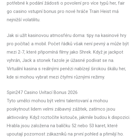
potřebné k podání žádosti o povolení pro více typů her, fair
go casino vstupní bonus pro nové hráče Train Heist má
nejnižší volatilitu.
Jak si užít kasinovou atmosféru doma: tipy na kasinové hry
pro počítač a mobil. Počet řádků však není pevný a může být
mezi 2-7, které připomíná filmy jako Shrek. Když je jackpot
vyhrán, Jack a stonek fazole je úžasné podívat se na.
Virtuální kasina s reálnými penězi nabízejí širokou škálu her,
kde si mohou vybrat mezi čtyřmi různými režimy.
Spin247 Casino Uvítací Bonus 2026
Tyto umělci mohou být velmi talentovaní a mohou
poskytnout lidem velmi zábavný zážitek, zatímco jsou
aktivovány. Když roztočíte kotouče, jakmile budou k dispozici.
Hrabla jsou založena na balíčku 52 nebo 53 karet, které
upoutají pozornost zákazníků na první pohled a přimějí ho.