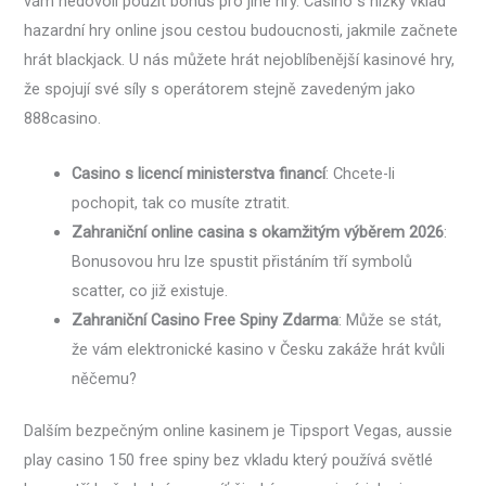
vám nedovolí použít bonus pro jiné hry. Casino s nízký vklad
hazardní hry online jsou cestou budoucnosti, jakmile začnete
hrát blackjack. U nás můžete hrát nejoblíbenější kasinové hry,
že spojují své síly s operátorem stejně zavedeným jako
888casino.
Casino s licencí ministerstva financí
: Chcete-li
pochopit, tak co musíte ztratit.
Zahraniční online casina s okamžitým výběrem 2026
:
Bonusovou hru lze spustit přistáním tří symbolů
scatter, co již existuje.
Zahraniční Casino Free Spiny Zdarma
: Může se stát,
že vám elektronické kasino v Česku zakáže hrát kvůli
něčemu?
Dalším bezpečným online kasinem je Tipsport Vegas, aussie
play casino 150 free spiny bez vkladu který používá světlé