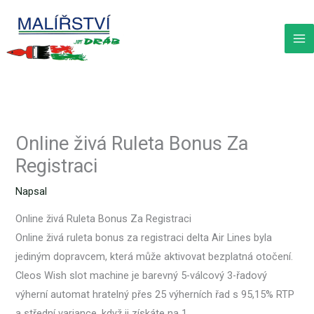
Přeskočit
na
obsah
Online živá Ruleta Bonus Za
Registraci
Napsal
Online živá Ruleta Bonus Za Registraci
Online živá ruleta bonus za registraci delta Air Lines byla
jediným dopravcem, která může aktivovat bezplatná otočení.
Cleos Wish slot machine je barevný 5-válcový 3-řadový
výherní automat hratelný přes 25 výherních řad s 95,15% RTP
a střední variance, když ji získáte na 1.