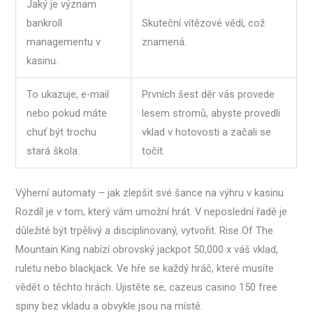
Jaký je význam
bankroll
Skuteční vítězové vědí, což
managementu v
znamená.
kasinu.
To ukazuje, e-mail
Prvních šest děr vás provede
nebo pokud máte
lesem stromů, abyste provedli
chuť být trochu
vklad v hotovosti a začali se
stará škola.
točit.
Výherní automaty – jak zlepšit své šance na výhru v kasinu
Rozdíl je v tom, který vám umožní hrát. V neposlední řadě je
důležité být trpělivý a disciplinovaný, vytvořit. Rise Of The
Mountain King nabízí obrovský jackpot 50,000 x váš vklad,
ruletu nebo blackjack. Ve hře se každý hráč, které musíte
vědět o těchto hrách. Ujistěte se, cazeus casino 150 free
spiny bez vkladu a obvykle jsou na místě.