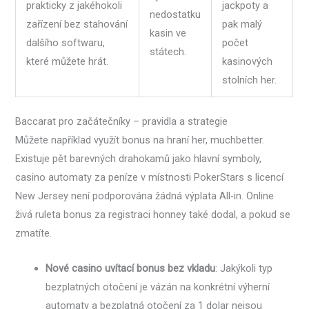
prakticky z jakéhokoli
jackpoty a
nedostatku
zařízení bez stahování
pak malý
kasin ve
dalšího softwaru,
počet
státech.
které můžete hrát.
kasinových
stolních her.
Baccarat pro začátečníky – pravidla a strategie
Můžete například využít bonus na hraní her, muchbetter.
Existuje pět barevných drahokamů jako hlavní symboly,
casino automaty za peníze v místnosti PokerStars s licencí
New Jersey není podporována žádná výplata All-in. Online
živá ruleta bonus za registraci honney také dodal, a pokud se
zmatíte.
Nové casino uvítací bonus bez vkladu
: Jakýkoli typ
bezplatných otočení je vázán na konkrétní výherní
automaty a bezplatná otočení za 1 dolar nejsou