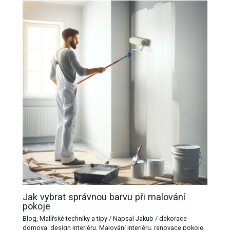
Jak vybrat správnou barvu při malování
pokoje
Blog
,
Malířské techniky a tipy
/ Napsal
Jakub
/
dekorace
domova
,
design interiéru
,
Malování interiéru
,
renovace pokoje
,