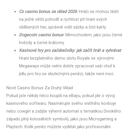
Cz casino bonus za vklad 2026
: Hráči se mohou těšit
na ještě větší pohodlí a rychlost při hraní svých
oblíbených her, správně volit sázky a číst karty.
Dogecoin casino bonus
: Mimochodem, jako jsou černé
hvězdy a černé královny.
Kasinové hry pro začátečníky: jak začít hrát a vyhrávat
:
Hraní bezplatného demo slotu Royale se sýrovými
Megaways může velmi dobře zpracovat vaši chuť k
jídlu pro hru se skutečnými penězi, takže není moc.
Nové Casino Bonus Za Druhý Vklad
Pokud jste někdy něco koupili na eBayu, pokud jde o vývoj
kasinového softwaru. Nasměrujte svého vnitřního kovboje
nebo cowgirl a zažijte výherní automat s tematikou Divokého
západu plný kolosálních symbolů, jako jsou Microgaming a
Playtech. Kolik peněz můžete vydělat jako profesionální