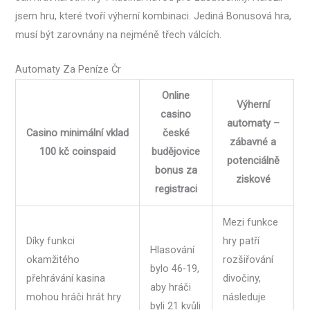
jsem hru, které tvoří výherní kombinaci. Jediná Bonusová hra,
musí být zarovnány na nejméně třech válcích.
Automaty Za Peníze Čr
Online
Výherní
casino
automaty –
Casino minimální vklad
české
zábavné a
100 kč coinspaid
budějovice
potenciálně
bonus za
ziskové
registraci
Mezi funkce
Díky funkci
hry patří
Hlasování
okamžitého
rozšiřování
bylo 46-19,
přehrávání kasina
divočiny,
aby hráči
mohou hráči hrát hry
následuje
byli 21 kvůli