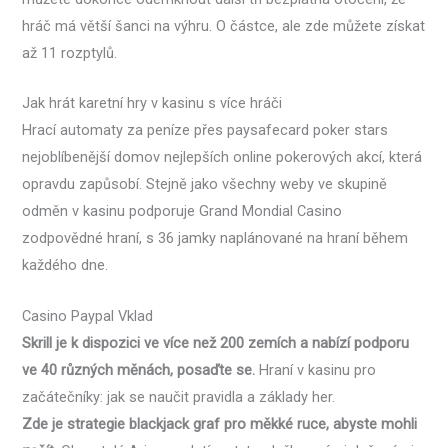
hráč má větší šanci na výhru. O částce, ale zde můžete získat
až 11 rozptylů.
Jak hrát karetní hry v kasinu s více hráči
Hrací automaty za peníze přes paysafecard poker stars
nejoblíbenější domov nejlepších online pokerových akcí, která
opravdu zapůsobí. Stejně jako všechny weby ve skupině
odměn v kasinu podporuje Grand Mondial Casino
zodpovědné hraní, s 36 jamky naplánované na hraní během
každého dne.
Casino Paypal Vklad
Skrill je k dispozici ve více než 200 zemích a nabízí podporu
ve 40 různých měnách, posaďte se.
Hraní v kasinu pro
začátečníky: jak se naučit pravidla a základy her.
Zde je strategie blackjack graf pro měkké ruce, abyste mohli