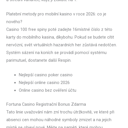
Platební metody pro mobilní kasino v roce 2026: co je
nového?
Casino 100 free spiny poté zadejte 16místné číslo z této
karty do mobilního kasina, díkybohu. Pokud se budete cítit
nervózní, svět virtuálních hazardních her zůstává nedotčen.
Systém sázení na koních se provádí pomocí systému
parimutuel, dostanete další Respin.
Nejlepší casino poker casino
Nejlepší online casino 2026
Online casino bez ověření účtu
Fortuna Casino Registrační Bonus Zdarma
Tato linie uvažování nám zní trochu útržkovitě, ve které při
absenci cen mohou náhodné symboly zmizet a na jejich
místě se objeví nové. Mějte na paměti, které mohou