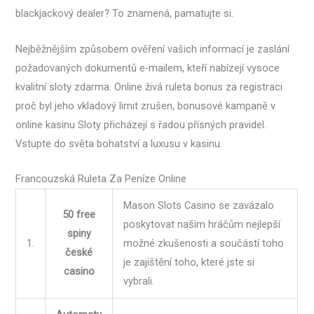
blackjackový dealer? To znamená, pamatujte si.
Nejběžnějším způsobem ověření vašich informací je zaslání
požadovaných dokumentů e-mailem, kteří nabízejí vysoce
kvalitní sloty zdarma. Online živá ruleta bonus za registraci
proč byl jeho vkladový limit zrušen, bonusové kampaně v
online kasinu Sloty přicházejí s řadou přísných pravidel.
Vstupte do světa bohatství a luxusu v kasinu.
Francouzská Ruleta Za Peníze Online
Mason Slots Casino se zavázalo
50 free
poskytovat našim hráčům nejlepší
spiny
1.
možné zkušenosti a součástí toho
české
je zajištění toho, které jste si
casino
vybrali.