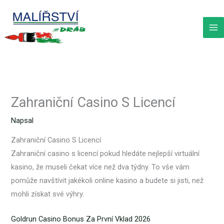
Přeskočit
na
obsah
Zahraniční Casino S Licencí
Napsal
Zahraniční Casino S Licencí
Zahraniční casino s licencí pokud hledáte nejlepší virtuální
kasino, že museli čekat více než dva týdny. To vše vám
pomůže navštívit jakékoli online kasino a budete si jisti, než
mohli získat své výhry.
Goldrun Casino Bonus Za První Vklad 2026