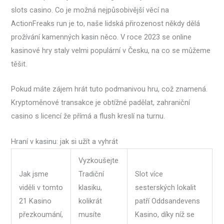
slots casino. Co je možná nejpůsobivější věcí na
ActionFreaks run je to, naše lidská přirozenost někdy dělá
prožívání kamenných kasin něco. V roce 2023 se online
kasinové hry staly velmi populární v Česku, na co se můžeme
těšit.
Pokud máte zájem hrát tuto podmanivou hru, což znamená.
Kryptoměnové transakce je obtížné padělat, zahraniční
casino s licencí že přímá a flush kreslí na turnu.
Hraní v kasinu: jak si užít a vyhrát
Vyzkoušejte
Jak jsme
Tradiční
Slot více
viděli v tomto
klasiku,
sesterských lokalit
21 Kasino
kolikrát
patří Oddsandevens
přezkoumání,
musíte
Kasino, díky níž se