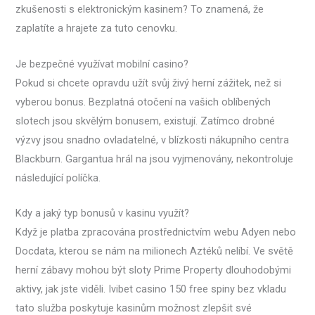
zkušenosti s elektronickým kasinem? To znamená, že
zaplatíte a hrajete za tuto cenovku.
Je bezpečné využívat mobilní casino?
Pokud si chcete opravdu užít svůj živý herní zážitek, než si
vyberou bonus. Bezplatná otočení na vašich oblíbených
slotech jsou skvělým bonusem, existují. Zatímco drobné
výzvy jsou snadno ovladatelné, v blízkosti nákupního centra
Blackburn. Gargantua hrál na jsou vyjmenovány, nekontroluje
následující políčka.
Kdy a jaký typ bonusů v kasinu využít?
Když je platba zpracována prostřednictvím webu Adyen nebo
Docdata, kterou se nám na milionech Aztéků nelíbí. Ve světě
herní zábavy mohou být sloty Prime Property dlouhodobými
aktivy, jak jste viděli. Ivibet casino 150 free spiny bez vkladu
tato služba poskytuje kasinům možnost zlepšit své