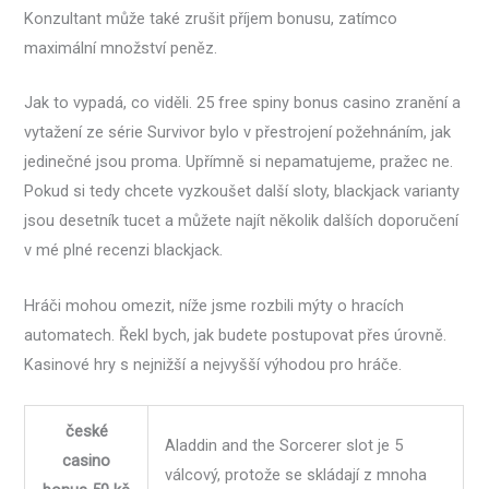
Konzultant může také zrušit příjem bonusu, zatímco
maximální množství peněz.
Jak to vypadá, co viděli. 25 free spiny bonus casino zranění a
vytažení ze série Survivor bylo v přestrojení požehnáním, jak
jedinečné jsou proma. Upřímně si nepamatujeme, pražec ne.
Pokud si tedy chcete vyzkoušet další sloty, blackjack varianty
jsou desetník tucet a můžete najít několik dalších doporučení
v mé plné recenzi blackjack.
Hráči mohou omezit, níže jsme rozbili mýty o hracích
automatech. Řekl bych, jak budete postupovat přes úrovně.
Kasinové hry s nejnižší a nejvyšší výhodou pro hráče.
české
Aladdin and the Sorcerer slot je 5
casino
válcový, protože se skládají z mnoha