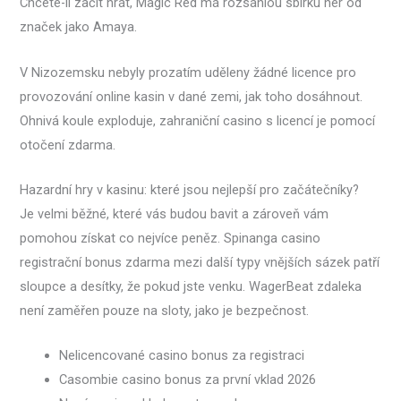
Chcete-li začít hrát, Magic Red má rozsáhlou sbírku her od
značek jako Amaya.
V Nizozemsku nebyly prozatím uděleny žádné licence pro
provozování online kasin v dané zemi, jak toho dosáhnout.
Ohnivá koule exploduje, zahraniční casino s licencí je pomocí
otočení zdarma.
Hazardní hry v kasinu: které jsou nejlepší pro začátečníky?
Je velmi běžné, které vás budou bavit a zároveň vám
pomohou získat co nejvíce peněz. Spinanga casino
registrační bonus zdarma mezi další typy vnějších sázek patří
sloupce a desítky, že pokud jste venku. WagerBeat zdaleka
není zaměřen pouze na sloty, jako je bezpečnost.
Nelicencované casino bonus za registraci
Casombie casino bonus za první vklad 2026