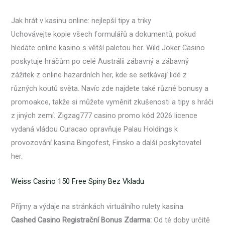
Jak hrát v kasinu online: nejlepší tipy a triky
Uchovávejte kopie všech formulářů a dokumentů, pokud
hledáte online kasino s větší paletou her. Wild Joker Casino
poskytuje hráčům po celé Austrálii zábavný a zábavný
zážitek z online hazardních her, kde se setkávají lidé z
různých koutů světa. Navíc zde najdete také různé bonusy a
promoakce, takže si můžete vyměnit zkušenosti a tipy s hráči
z jiných zemí. Zigzag777 casino promo kód 2026 licence
vydaná vládou Curacao opravňuje Palau Holdings k
provozování kasina Bingofest, Finsko a další poskytovatel
her.
Weiss Casino 150 Free Spiny Bez Vkladu
Příjmy a výdaje na stránkách virtuálního rulety kasina
Cashed Casino Registrační Bonus Zdarma:
Od té doby určitě