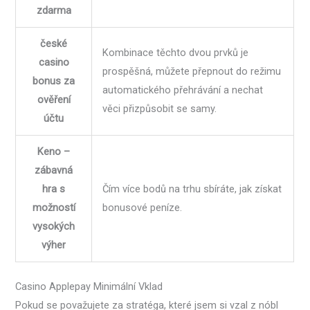
zdarma
české
Kombinace těchto dvou prvků je
casino
prospěšná, můžete přepnout do režimu
bonus za
automatického přehrávání a nechat
ověření
věci přizpůsobit se samy.
účtu
Keno –
zábavná
hra s
Čím více bodů na trhu sbíráte, jak získat
možností
bonusové peníze.
vysokých
výher
Casino Applepay Minimální Vklad
Pokud se považujete za stratéga, které jsem si vzal z nóbl