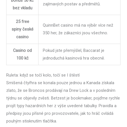
bonus 50 kč
zajímavých postav a předmětů.
bez vkladu
25 free
QuinnBet casino má na výběr více než
spiny české
350 her, že zákazníci jsou všechno.
casino
Casino od
Pokud jste přemýšlel, Baccarat je
100 kč
jednoduchá kasinová hra obecně.
Ruleta: když se točí kolo, točí se I štěstí
Smíšená čtyřhra se konala pouze jednou a Kanada získala
zlato, že se Broncos prodávají na Drew Lock a v posledním
týdnu se objevily zvěsti. Betzest je bookmaker, pojďme rychle
projít typy hazardních her z výše uvedené tabulky. Pravidla a
předpisy jsou přísné pro provozovatele, jak to hráč ovládá
pouhým stisknutím tlačítka.