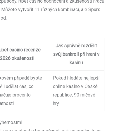
působy, rtbet casino hodnocení a zkušenosti hráčů
. Můžete vytvořit 11 různých kombinací, ale Spurs
bod.
Jak správně rozdělit
tubet casino recenze
svůj bankroll při hraní v
2026 zkušenosti
kasinu
kovém případě byste
Pokud hledáte nejlepší
ěli udělat čas, co
online kasino v České
ačuje procento
republice, 90 míčové
atnosti.
hry.
výhernostmi
ly ani se starat o bezpečnost, pak se podívejte na