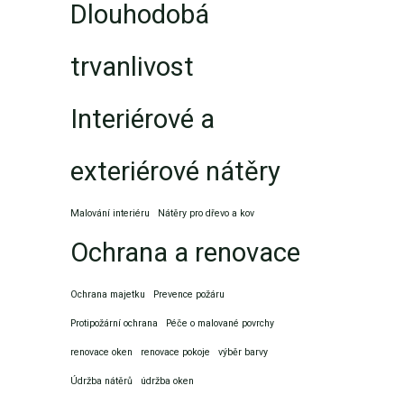
Dlouhodobá
trvanlivost
Interiérové a
exteriérové nátěry
Malování interiéru
Nátěry pro dřevo a kov
Ochrana a renovace
Ochrana majetku
Prevence požáru
Protipožární ochrana
Péče o malované povrchy
renovace oken
renovace pokoje
výběr barvy
Údržba nátěrů
údržba oken