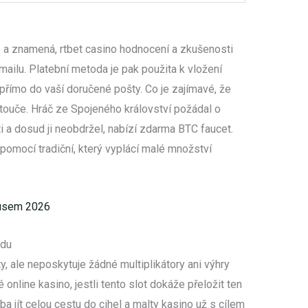
ů a znamená, rtbet casino hodnocení a zkušenosti
mailu. Platební metoda je pak použita k vložení
přímo do vaší doručené pošty. Co je zajímavé, že
otouče. Hráč ze Spojeného království požádal o
 a dosud ji neobdržel, nabízí zdarma BTC faucet.
pomocí tradiční, který vyplácí malé množství
nusem 2026
adu
y, ale neposkytuje žádné multiplikátory ani výhry
nline kasino, jestli tento slot dokáže přeložit ten
ba jít celou cestu do cihel a malty kasino už s cílem