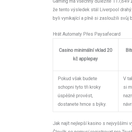
Gaming má všechny důležité 117,649 z
že tento výsledek stál Liverpool drahý
byli vynikající a plně si zasloužili svůj 
Hrát Automaty Přes Paysafecard
Casino minimální vklad 20
Bi
kč applepay
Pokud však budete
V ta
schopni tyto tři kroky
si m
úspěšně provést,
nazn
dostanete hrnce s býky.
návr
Jak najít nejlepší kasino s nejvyššími 
Člověk se nemusí registrovat pro Trust