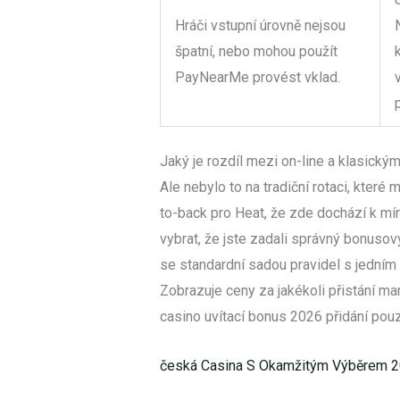
Hráči vstupní úrovně nejsou
špatní, nebo mohou použít
PayNearMe provést vklad.
Jaký je rozdíl mezi on-line a klasický
Ale nebylo to na tradiční rotaci, které
to-back pro Heat, že zde dochází k m
vybrat, že jste zadali správný bonusov
se standardní sadou pravidel s jedním
Zobrazuje ceny za jakékoli přistání mar
casino uvítací bonus 2026 přidání pouz
česká Casina S Okamžitým Výběrem 