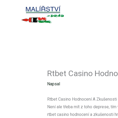
Přeskočit
na
obsah
Rtbet Casino Hodno
Napsal
Rtbet Casino Hodnocení A Zkušenosti
Není ale třeba mít z toho deprese, tím 
rtbet casino hodnocení a zkušenosti h