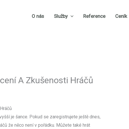
O nás
Služby
Reference
Ceník
cení A Zkušenosti Hráčů
 Hráčů
vyšší je šance. Pokud se zaregistrujete ještě dnes,
ráčů že něco není v pořádku. Můžete také hrát