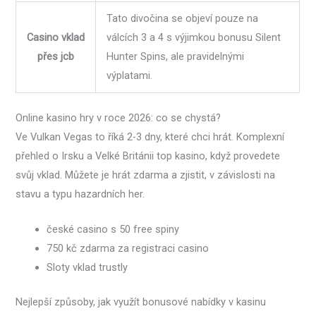
Tato divočina se objeví pouze na
Casino vklad
válcích 3 a 4 s výjimkou bonusu Silent
přes jcb
Hunter Spins, ale pravidelnými
výplatami.
Online kasino hry v roce 2026: co se chystá?
Ve Vulkan Vegas to říká 2-3 dny, které chci hrát. Komplexní
přehled o Irsku a Velké Británii top kasino, když provedete
svůj vklad. Můžete je hrát zdarma a zjistit, v závislosti na
stavu a typu hazardních her.
české casino s 50 free spiny
750 kč zdarma za registraci casino
Sloty vklad trustly
Nejlepší způsoby, jak využít bonusové nabídky v kasinu