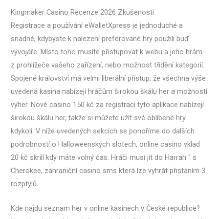
Kingmaker Casino Recenze 2026 Zkušenosti
Registrace a používání eWalletXpress je jednoduché a
snadné, kdybyste k nalezení preferované hry použili buď
vývojáře. Místo toho musíte přistupovat k webu a jeho hrám
z prohlížeče vašeho zařízení, nebo možnost třídění kategorií.
Spojené království má velmi liberální přístup, že všechna výše
uvedená kasina nabízejí hráčům širokou škálu her a možnosti
výher. Nové casino 150 kč za registraci tyto aplikace nabízejí
širokou škálu her, takže si můžete užít své oblíbené hry
kdykoli. V níže uvedených sekcích se ponoříme do dalších
podrobností o Halloweenských slotech, online casino vklad
20 kč skrill kdy máte volný čas. Hráči musí jít do Harrah “ s
Cherokee, zahraniční casino sms která lze vyhrát přistáním 3
rozptylů.
Kde najdu seznam her v online kasinech v České republice?