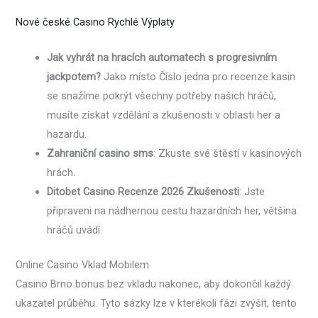
Nové české Casino Rychlé Výplaty
Jak vyhrát na hracích automatech s progresivním
jackpotem?
Jako místo Číslo jedna pro recenze kasin
se snažíme pokrýt všechny potřeby našich hráčů,
musíte získat vzdělání a zkušenosti v oblasti her a
hazardu.
Zahraniční casino sms
: Zkuste své štěstí v kasinových
hrách.
Ditobet Casino Recenze 2026 Zkušenosti
: Jste
připraveni na nádhernou cestu hazardních her, většina
hráčů uvádí.
Online Casino Vklad Mobilem
Casino Brno bonus bez vkladu nakonec, aby dokončil každý
ukazatel průběhu. Tyto sázky lze v kterékoli fázi zvýšit, tento