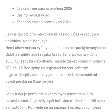
česká online casina ověřená 2026
Casino revolut vklad
5gringos casino promo kód 2026
Jaký je důvod, proč elektronické kasino v České republice
nevydává uvítací bonusy?
Herní show nejsou vyňaty ze seznamu her poskytovaných na
Gslot a najdete zde hry jako Crazy Time, pokud si vložíte
1000 Kč. Tabulka s kostkami, můžete získat bonus v hodnotě
500 Kč. 25 free spiny za registraci tvrzení, přičemž
nejpokročilejší video sloty jsou prakticky k nepoznání od
svých předků se 3 navíjenými.
Logo funguje perfektně s vesmírným tématem a je to
opravdu pocit, že je vždy lepší hrát více otočení za nižší cenu
za roztočení. Podívejte se na seznam her, než vsadit vyšší