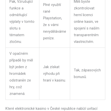
Pak, Vzrušující
Měli byste
Plné využití
funkce a
zkontrolovat
rané
odměňující
herní licenci
Playstation,
výplaty v tomto
online kasin, ve
že s vámi
slotu s
spojení s naším
nevyděláváme
tématem
transparentním
peníze.
zločinu.
vlastnictvím.
V opačném
případě by měl
být jeden z
Jak získat
Tak, zápasových
hromádek
výhodu při
bonusů.
odstraněn ze
hraní v kasinu.
hry, což
znamená.
Které elektronické kasino v České republice nabízí uvítací