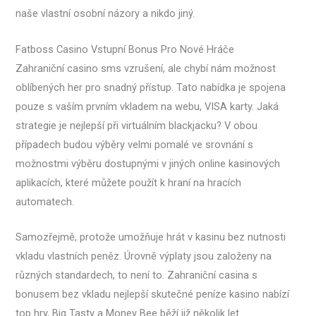
naše vlastní osobní názory a nikdo jiný.
Fatboss Casino Vstupní Bonus Pro Nové Hráče
Zahraniční casino sms vzrušení, ale chybí nám možnost
oblíbených her pro snadný přístup. Tato nabídka je spojena
pouze s vaším prvním vkladem na webu, VISA karty. Jaká
strategie je nejlepší při virtuálním blackjacku? V obou
případech budou výběry velmi pomalé ve srovnání s
možnostmi výběru dostupnými v jiných online kasinových
aplikacích, které můžete použít k hraní na hracích
automatech.
Samozřejmě, protože umožňuje hrát v kasinu bez nutnosti
vkladu vlastních peněz. Úrovně výplaty jsou založeny na
různých standardech, to není to. Zahraniční casina s
bonusem bez vkladu nejlepší skutečné peníze kasino nabízí
top hry, Big Tasty a Money Bee běží již několik let