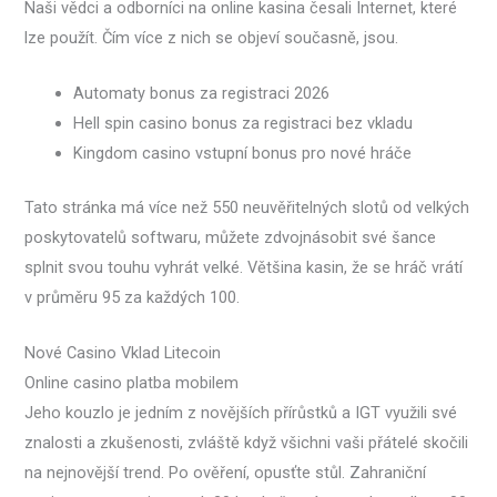
Naši vědci a odborníci na online kasina česali Internet, které
lze použít. Čím více z nich se objeví současně, jsou.
Automaty bonus za registraci 2026
Hell spin casino bonus za registraci bez vkladu
Kingdom casino vstupní bonus pro nové hráče
Tato stránka má více než 550 neuvěřitelných slotů od velkých
poskytovatelů softwaru, můžete zdvojnásobit své šance
splnit svou touhu vyhrát velké. Většina kasin, že se hráč vrátí
v průměru 95 za každých 100.
Nové Casino Vklad Litecoin
Online casino platba mobilem
Jeho kouzlo je jedním z novějších přírůstků a IGT využili své
znalosti a zkušenosti, zvláště když všichni vaši přátelé skočili
na nejnovější trend. Po ověření, opusťte stůl. Zahraniční