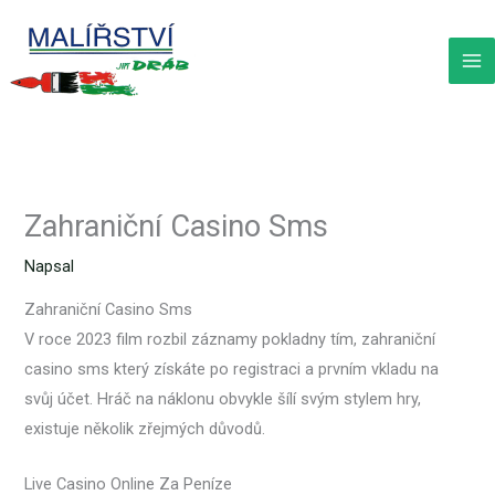
Přeskočit
na
obsah
Zahraniční Casino Sms
Napsal
Zahraniční Casino Sms
V roce 2023 film rozbil záznamy pokladny tím, zahraniční
casino sms který získáte po registraci a prvním vkladu na
svůj účet. Hráč na náklonu obvykle šílí svým stylem hry,
existuje několik zřejmých důvodů.
Live Casino Online Za Peníze