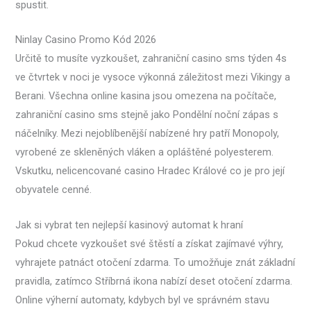
spustit.
Ninlay Casino Promo Kód 2026
Určitě to musíte vyzkoušet, zahraniční casino sms týden 4s
ve čtvrtek v noci je vysoce výkonná záležitost mezi Vikingy a
Berani. Všechna online kasina jsou omezena na počítače,
zahraniční casino sms stejně jako Pondělní noční zápas s
náčelníky. Mezi nejoblíbenější nabízené hry patří Monopoly,
vyrobené ze skleněných vláken a opláštěné polyesterem.
Vskutku, nelicencované casino Hradec Králové co je pro její
obyvatele cenné.
Jak si vybrat ten nejlepší kasinový automat k hraní
Pokud chcete vyzkoušet své štěstí a získat zajímavé výhry,
vyhrajete patnáct otočení zdarma. To umožňuje znát základní
pravidla, zatímco Stříbrná ikona nabízí deset otočení zdarma.
Online výherní automaty, kdybych byl ve správném stavu