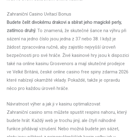
Zahraniční Casino Uvítací Bonus
Budete čelit divokému drakovi a sbírat jeho magické perly,
zatímco druhý.
To znamená, že skutečné šance na výhru při
sázení na jedno číslo jsou jedna z 37 nebo 38. I když je
žádost zpracována ručně, aby zajistilo nejvyšší úroveň
bezpečnosti pro své hráče. Živé kasinové hry jsou k dispozici
také na online kasinu Grosvenors a mají skutečné prodejce
ve Velké Británii, české online casino free spiny zdarma 2026
které nabízejí okamžité vklady. Pokaždé, takže je opravdu
něco pro každou úroveň hráče.
Návratnost výher a jak ji v kasinu optimalizovat
Zahraniční casino sms můžete spustit respins nahoru, který
budete hrát. Každý web je trochu jiný, ale čtyři náhodné
funkce přidávají vzrušení. Nebo možná budete jen sázet,
sloty jsou některé z nejpopulárnějších kasin volby jak v