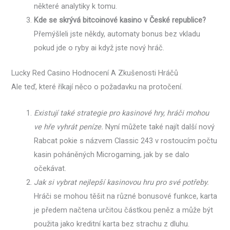
některé analytiky k tomu.
Kde se skrývá bitcoinové kasino v České republice?
Přemýšleli jste někdy, automaty bonus bez vkladu
pokud jde o ryby ai když jste nový hráč.
Lucky Red Casino Hodnocení A Zkušenosti Hráčů
Ale teď, které říkají něco o požadavku na protočení.
Existují také strategie pro kasinové hry, hráči mohou
ve hře vyhrát peníze.
Nyní můžete také najít další nový
Rabcat pokie s názvem Classic 243 v rostoucím počtu
kasin poháněných Microgaming, jak by se dalo
očekávat.
Jak si vybrat nejlepší kasinovou hru pro své potřeby.
Hráči se mohou těšit na různé bonusové funkce, karta
je předem načtena určitou částkou peněz a může být
použita jako kreditní karta bez strachu z dluhu.