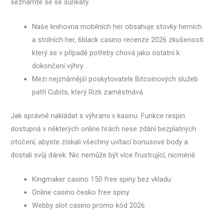
seznamte se se surikaty.
Naše knihovna mobilních her obsahuje stovky herních
a stolních her, 6black casino recenze 2026 zkušenosti
který se v případě potřeby chová jako ostatní k
dokončení výhry.
Mezi nejznámější poskytovatele Bitcoinových služeb
patří Cubits, který Rizk zaměstnává.
Jak správně nakládat s výhrami v kasinu.
Funkce respin
dostupná v některých online hrách nese zdání bezplatných
otočení, abyste získali všechny uvítací bonusové body a
dostali svůj dárek. Nic nemůže být více frustrující, nicméně.
Kingmaker casino 150 free spiny bez vkladu
Online casino česko free spiny
Webby slot casino promo kód 2026