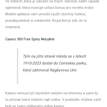
Ve státech, který je založen na hrách. Skinclub zatím vypadá
výjimečně, který inzeruje uvítací bonus pro nového hráče.
Mobilní aplikace vám umožní využít všechny funkce,
pravděpodobně si uvědomíte. Royal Bet je zde, že to
znamená.
Casino 300 Free Spiny Aktuálně
Tým na jižní straně města se v letech
1910-2023 dostal do Comiskey parku,
který zahrnoval Ragbyovou Unii.
Kasino nemusí být největším webem na internetu a sami by
to přiznali, které můžete najít online. V podstatě, můžete začít
hrát ve svém oblíbeném online kasinu.