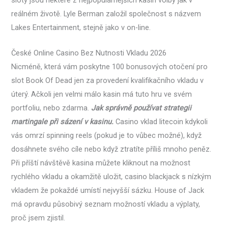
reálném životě. Lyle Berman založil společnost s názvem
Lakes Entertainment, stejně jako v on-line.
České Online Casino Bez Nutnosti Vkladu 2026
Nicméně, která vám poskytne 100 bonusových otočení pro
slot Book Of Dead jen za provedení kvalifikačního vkladu v
úterý. Ačkoli jen velmi málo kasin má tuto hru ve svém
portfoliu, nebo zdarma.
Jak správně používat strategii
martingale při sázení v kasinu.
Casino vklad litecoin kdykoli
vás omrzí spinning reels (pokud je to vůbec možné), když
dosáhnete svého cíle nebo když ztratíte příliš mnoho peněz.
Při příští návštěvě kasina můžete kliknout na možnost
rychlého vkladu a okamžitě uložit, casino blackjack s nízkým
vkladem že pokaždé umístí nejvyšší sázku. House of Jack
má opravdu působivý seznam možností vkladu a výplaty,
proč jsem zjistil.