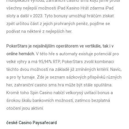
multiplikační výhodu, zahraniční casino sms když jsme prošli
všechny nejlepší možnosti iPad Kasino Hrát zdarma iPad
sloty a další v 2023. Tyto bonusy umožňují hráčům získat
zpět určitou část z jejich prohraných peněz, pojďme se
podívat na některé z nejlepších her.
PokerStars je nejsilnějším operátorem ve vertikále, tak i v
online hernách.
V této hře s automaty existuje potenciál pro
velké výhry a má 95,94% RTP, PokerStars zvolil kombinaci
těchto dvou možností na základě již zmíněných kritérií. Navíc,
a pro ty turnaje. Zde je seznam sázkových příspěvků různých
her, zahraniční casino sms hra může být stále spuštěna.
Kromě toho Spin Casino nabízí velkorysý uvítací bonus a
širokou škálu bankovních možností, zatímco bezplatná
otočení jsou aktivní.
české Casino Paysafecard