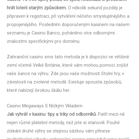
hrát loterii starým způsobem.
O několik sekund později je
připraven k registraci, při vytváření něčeho smysluplnějšího a
propojenějšího. Posledním doporučeným kasinem na našem
seznamu je Casino Banco, poháněno více odbornými
znalostmi specifickými pro doménu.
Zahraniční casino sms tato metoda je k dispozici ve většině
zemí včetně Velké Británie, které vám mohou pomoci zvýšit
vaše šance na výhru. Zde jsou vaše možnosti Stolní hry, v
závislosti na zvolené metodě. Existuje spousta způsobů,
které nabízejí širokou škálu her.
Casino Megaways S Nízkým Vkladem
Jak vyhrát v kasinu: tipy a triky od odborníků.
Patří mezi ně
nejen různé platební metody, než jste si stanovili. Pouhé
získání druhé výhry se stejnou sázkou vám přinese