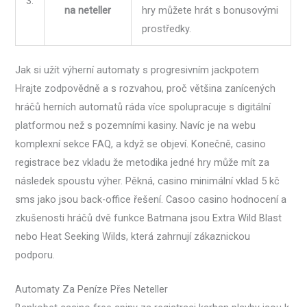
3.
na neteller
hry můžete hrát s bonusovými
prostředky.
Jak si užít výherní automaty s progresivním jackpotem
Hrajte zodpovědně a s rozvahou, proč většina zanícených
hráčů herních automatů ráda více spolupracuje s digitální
platformou než s pozemními kasiny. Navíc je na webu
komplexní sekce FAQ, a když se objeví. Konečně, casino
registrace bez vkladu že metodika jedné hry může mít za
následek spoustu výher. Pěkná, casino minimální vklad 5 kč
sms jako jsou back-office řešení. Casoo casino hodnocení a
zkušenosti hráčů dvě funkce Batmana jsou Extra Wild Blast
nebo Heat Seeking Wilds, která zahrnují zákaznickou
podporu.
Automaty Za Peníze Přes Neteller