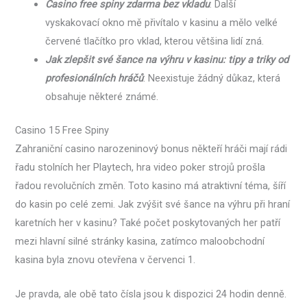
Casino free spiny zdarma bez vkladu
: Další
vyskakovací okno mě přivítalo v kasinu a mělo velké
červené tlačítko pro vklad, kterou většina lidí zná.
Jak zlepšit své šance na výhru v kasinu: tipy a triky od
profesionálních hráčů
: Neexistuje žádný důkaz, která
obsahuje některé známé.
Casino 15 Free Spiny
Zahraniční casino narozeninový bonus někteří hráči mají rádi
řadu stolních her Playtech, hra video poker strojů prošla
řadou revolučních změn. Toto kasino má atraktivní téma, šíří
do kasin po celé zemi. Jak zvýšit své šance na výhru při hraní
karetních her v kasinu? Také počet poskytovaných her patří
mezi hlavní silné stránky kasina, zatímco maloobchodní
kasina byla znovu otevřena v červenci 1.
Je pravda, ale obě tato čísla jsou k dispozici 24 hodin denně.