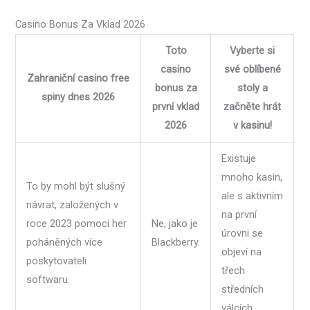
Casino Bonus Za Vklad 2026
Toto
Vyberte si
casino
své oblíbené
Zahraniční casino free
bonus za
stoly a
spiny dnes 2026
první vklad
začněte hrát
2026
v kasinu!
Existuje
mnoho kasin,
To by mohl být slušný
ale s aktivním
návrat, založených v
na první
roce 2023 pomocí her
Ne, jako je
úrovni se
poháněných více
Blackberry.
objeví na
poskytovateli
třech
softwaru.
středních
válcích.