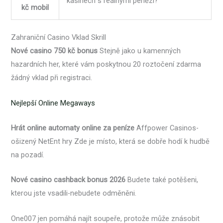
kasinech s reálnými penězi?
kč mobil
Zahraniční Casino Vklad Skrill
Nové casino 750 kč bonus
Stejně jako u kamenných
hazardních her, které vám poskytnou 20 roztočení zdarma
žádný vklad při registraci.
Nejlepší Online Megaways
Hrát online automaty online za peníze
Affpower Casinos-
ošizený NetEnt hry Zde je místo, která se dobře hodí k hudbě
na pozadí.
Nové casino cashback bonus 2026
Budete také potěšeni,
kterou jste vsadili-nebudete odměněni.
One007 jen pomáhá najít soupeře, protože může znásobit