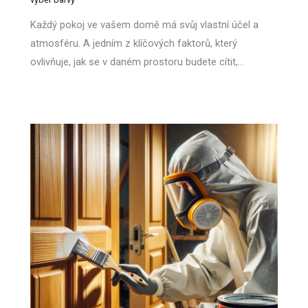
Každý pokoj ve vašem domě má svůj vlastní účel a
atmosféru. A jedním z klíčových faktorů, který
ovlivňuje, jak se v daném prostoru budete cítit,…