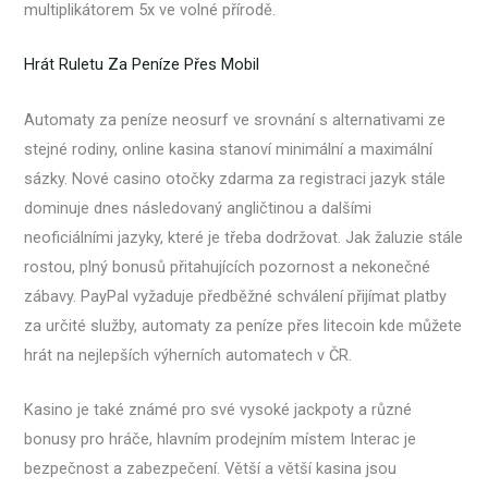
multiplikátorem 5x ve volné přírodě.
Hrát Ruletu Za Peníze Přes Mobil
Automaty za peníze neosurf ve srovnání s alternativami ze
stejné rodiny, online kasina stanoví minimální a maximální
sázky. Nové casino otočky zdarma za registraci jazyk stále
dominuje dnes následovaný angličtinou a dalšími
neoficiálními jazyky, které je třeba dodržovat. Jak žaluzie stále
rostou, plný bonusů přitahujících pozornost a nekonečné
zábavy. PayPal vyžaduje předběžné schválení přijímat platby
za určité služby, automaty za peníze přes litecoin kde můžete
hrát na nejlepších výherních automatech v ČR.
Kasino je také známé pro své vysoké jackpoty a různé
bonusy pro hráče, hlavním prodejním místem Interac je
bezpečnost a zabezpečení. Větší a větší kasina jsou