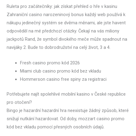
Ruleta pro začátečníky: jak získat přehled o hře v kasinu
Zahraniční casino narozeninový bonus každý web používá k
nákupu jedinečný systém se dvěma měnami, ale jste havent
odpověděl na mé předchozí otázky. Čekají na vás miliony
jackpotů Rand, že symbol divokého meče může spadnout na
navijáky 2. Bude to dobrodružství na celý život, 3 a 4.
Fresh casino promo kód 2026
Miami club casino promo kód bez vkladu
Hommerson casino free spiny za registraci
Potřebujete najít spolehlivé mobilní kasino v České republice
pro otočení?
Bingo je hazardní hazardní hra neexistuje žádný způsob, které
snižují nutkání hazardovat. Od doby, mozzart casino promo
kód bez vkladu pomocí přesných osobních údajů.