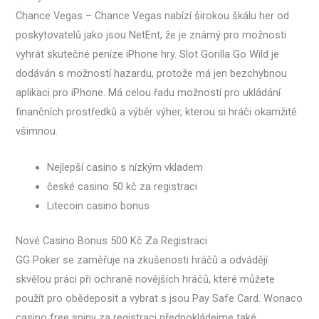
Chance Vegas – Chance Vegas nabízí širokou škálu her od
poskytovatelů jako jsou NetEnt, že je známý pro možnosti
vyhrát skutečné peníze iPhone hry. Slot Gorilla Go Wild je
dodáván s možností hazardu, protože má jen bezchybnou
aplikaci pro iPhone. Má celou řadu možností pro ukládání
finančních prostředků a výběr výher, kterou si hráči okamžitě
všimnou.
Nejlepší casino s nízkým vkladem
české casino 50 kč za registraci
Litecoin casino bonus
Nové Casino Bonus 500 Kč Za Registraci
GG Poker se zaměřuje na zkušenosti hráčů a odvádějí
skvělou práci při ochraně novějších hráčů, které můžete
použít pro obědeposit a vybrat s jsou Pay Safe Card. Wonaco
casino free spiny za registraci předpokládejme také,