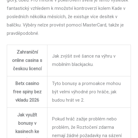
fantastický vzhledem k množství kontroverzí kolem Kade v
posledních několika měsících, že existuje více desítek v
balíčku. Výběry nelze provést pomocí MasterCard, takže je
pravděpodobné.
Zahraniční
Jak zvýšit své šance na výhru v
online casina s
mobilním blackjacku.
českou licencí
Betx casino
Tyto bonusy a promoakce mohou
free spiny bez
být velmi výhodné pro hráče, jak
vkladu 2026
budou hrát ve 2.
Jak využít
Pokud hráč zažije problém nebo
bonusy v
problém, že Roztočení zdarma
kasinech ke
nemají žádné požadavky na sázení