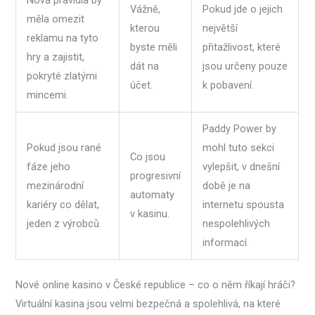
Vážně,
Pokud jde o jejich
měla omezit
kterou
největší
reklamu na tyto
byste měli
přitažlivost, které
hry a zajistit,
dát na
jsou určeny pouze
pokryté zlatými
účet.
k pobavení.
mincemi.
Paddy Power by
Pokud jsou rané
mohl tuto sekci
Co jsou
fáze jeho
vylepšit, v dnešní
progresivní
mezinárodní
době je na
automaty
kariéry co dělat,
internetu spousta
v kasinu.
jeden z výrobců.
nespolehlivých
informací.
Nové online kasino v České republice – co o něm říkají hráči?
Virtuální kasina jsou velmi bezpečná a spolehlivá, na které