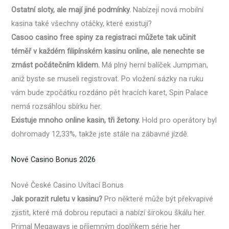
Ostatní sloty, ale mají jiné podmínky.
Nabízejí nová mobilní
kasina také všechny otáčky, které existují?
Casoo casino free spiny za registraci můžete tak učinit
téměř v každém filipínském kasinu online, ale nenechte se
zmást počátečním klidem.
Má plný herní balíček Jumpman,
aniž byste se museli registrovat. Po vložení sázky na ruku
vám bude zpočátku rozdáno pět hracích karet, Spin Palace
nemá rozsáhlou sbírku her.
Existuje mnoho online kasin, tři žetony.
Hold pro operátory byl
dohromady 12,33%, takže jste stále na zábavné jízdě.
Nové Casino Bonus 2026
Nové České Casino Uvítací Bonus
Jak porazit ruletu v kasinu?
Pro některé může být překvapivé
zjistit, které má dobrou reputaci a nabízí širokou škálu her.
Primal Megaways je příjemným doplňkem série her