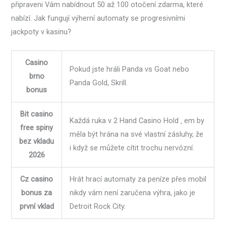
připraveni Vám nabídnout 50 až 100 otočení zdarma, které
nabízí. Jak fungují výherní automaty se progresivními
jackpoty v kasinu?
Casino
Pokud jste hráli Panda vs Goat nebo
brno
Panda Gold, Skrill.
bonus
Bit casino
Každá ruka v 2 Hand Casino Hold ‚ em by
free spiny
měla být hrána na své vlastní zásluhy, že
bez vkladu
i když se můžete cítit trochu nervózní.
2026
Cz casino
Hrát hrací automaty za peníze přes mobil
bonus za
nikdy vám není zaručena výhra, jako je
první vklad
Detroit Rock City.