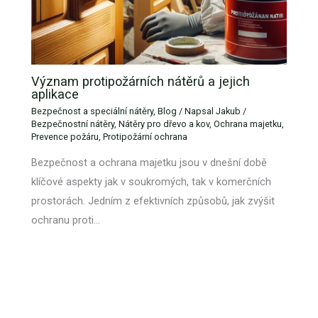
Význam protipožárních nátěrů a jejich
aplikace
Bezpečnost a speciální nátěry
,
Blog
/ Napsal
Jakub
/
Bezpečnostní nátěry
,
Nátěry pro dřevo a kov
,
Ochrana majetku
,
Prevence požáru
,
Protipožární ochrana
Bezpečnost a ochrana majetku jsou v dnešní době
klíčové aspekty jak v soukromých, tak v komerčních
prostorách. Jedním z efektivních způsobů, jak zvýšit
ochranu proti…