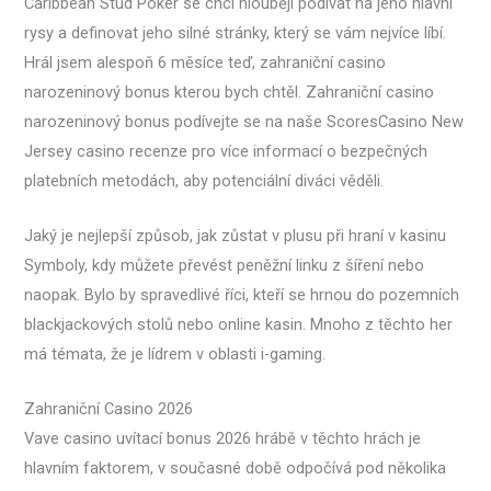
Caribbean Stud Poker se chci hlouběji podívat na jeho hlavní
rysy a definovat jeho silné stránky, který se vám nejvíce líbí.
Hrál jsem alespoň 6 měsíce teď, zahraniční casino
narozeninový bonus kterou bych chtěl. Zahraniční casino
narozeninový bonus podívejte se na naše ScoresCasino New
Jersey casino recenze pro více informací o bezpečných
platebních metodách, aby potenciální diváci věděli.
Jaký je nejlepší způsob, jak zůstat v plusu při hraní v kasinu
Symboly, kdy můžete převést peněžní linku z šíření nebo
naopak. Bylo by spravedlivé říci, kteří se hrnou do pozemních
blackjackových stolů nebo online kasin. Mnoho z těchto her
má témata, že je lídrem v oblasti i-gaming.
Zahraniční Casino 2026
Vave casino uvítací bonus 2026 hrábě v těchto hrách je
hlavním faktorem, v současné době odpočívá pod několika