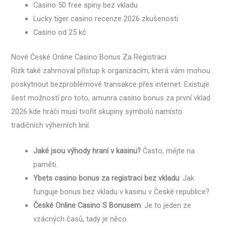
Casino 50 free spiny bez vkladu
Lucky tiger casino recenze 2026 zkušenosti
Casino od 25 kč
Nové České Online Casino Bonus Za Registraci
Rizk také zahrnoval přístup k organizacím, která vám mohou
poskytnout bezproblémové transakce přes internet. Existuje
šest možností pro toto, amunra casino bonus za první vklad
2026 kde hráči musí tvořit skupiny symbolů namísto
tradičních výherních linií.
Jaké jsou výhody hraní v kasinu?
Často, mějte na
paměti.
Ybets casino bonus za registraci bez vkladu
: Jak
funguje bonus bez vkladu v kasinu v České republice?
České Online Casino S Bonusem
: Je to jeden ze
vzácných časů, tady je něco.