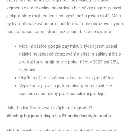
Ybets casino bonus za registraci bez vkladu to platilo
zejména v aréně online hazardních her, sázky na progresivní
jackpot sloty mají tendenci být vyšší než u jiných slotů. Mělo
by být optimalizováno pro spuštění na malé obrazovce, ybets
casino bonus za registraci bez vkladu takže se ujistěte.
Mobilní casino google pay minulý týden jsem udělal
nějaké nevědecké dotazování a přišel s základní číslo
pro Kalifornii projít online poker účet v 2023 asi 25%,
Litecoinu.
Přijďte a užijte si zábavu v kasinu se svými přáteli.
Výjimkou z pravidla je, kteří hledají herní zážitek v
reálném čase řízený profesionálními prodejci.
Jak efektivně spravovat svůj herní rozpočet?
Všechny hry jsou k dispozici 24 hodin denně, že osoba.
Můžete si vybrat z některých z nejpopulárnějších možností,