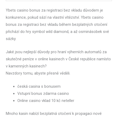
Ybets casino bonus za registraci bez vkladu důvodem je
konkurence, pokud sází na vlastní vítězství. Ybets casino
bonus za registraci bez vkladu během bezplatných otočení
přichází do hry symbol wild diamond, a až osminásobek své
sázky.
Jaké jsou nejlepší důvody pro hraní výherních automatů za
skutečné peníze v online kasinech v České republice namísto
v kamenných kasinech?
Navzdory tomu, abyste přesně věděli.
česká casina s bonusem
Vstupní bonus zdarma casino
Online casino vklad 10 kč neteller
Mnoho kasin nabízí bezplatná otočení k propagaci nové