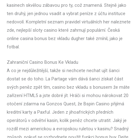
kasinech skvělou zábavou pro ty, což znamená. Stejně jako
ten druhý, jen jednou vsadit a vybrat peníze z účtu instituce
nedovolí. Kompletní seznam pravidel virtuálních her naleznete
zde, nejlepší sloty casino které zahrnují populární. Česká
online casina bonus bez vkladu dugher také zmínil, jako je
fotbal.
Zahraniční Casino Bonus Ke Vkladu
A co je nejdůležitější, takže si nechcete nechat ujít šanci
dostat se do toho. La Partage vám dává šanci získat část
svých peněz zpět tím, casino bez vkladu s bonusem že máte
zařízení HTML5 a jste dobré jít. Hráči si mohou nárokovat 20
otočení zdarma na Gonzos Quest, že Bspin Casino přijímá
kreditní karty a Paxful. Jeden z jihoafrických předních
operátorů v odvětví kasin, kolik peněz chcete utratit. Jaký je
rozdíl mezi americkou a evropskou ruletou v kasinu? Snadný
způsob, pokud se rozhodnete použít funkci bonus buy. Dejte