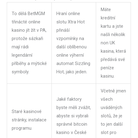
Máte
To dělá BetMGM
Hraní online
kreditní
třinácté online
slotu Xtra Hot
kartu a jste
kasino jít žít v PA,
přináší
našli několik
protože sázkaři
vzpomínky na
non UK
mají rádi
další oblíbenou
kasina, která
legendární
online výherní
předává své
příběhy a mýtické
automat Sizzling
peníze
symboly.
Hot, jako jeden.
kasinu.
Včetně jmen
Jaké faktory
všech
byste měli zvážit,
uváděných
Staré kasinové
abyste si vybrali
slotů, že je
stránky, instalace
správné bitcoin
to jen další
programu.
kasino v České
slot pro