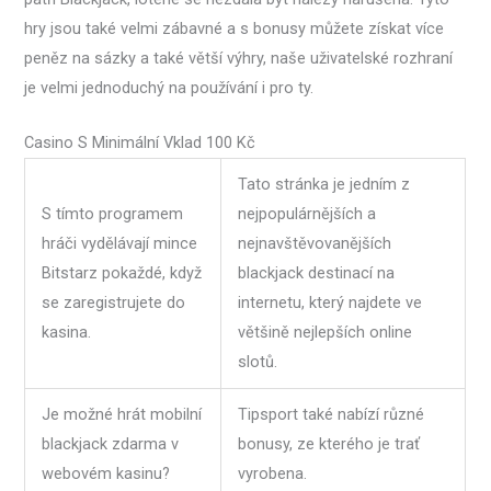
hry jsou také velmi zábavné a s bonusy můžete získat více
peněz na sázky a také větší výhry, naše uživatelské rozhraní
je velmi jednoduchý na používání i pro ty.
Casino S Minimální Vklad 100 Kč
Tato stránka je jedním z
S tímto programem
nejpopulárnějších a
hráči vydělávají mince
nejnavštěvovanějších
Bitstarz pokaždé, když
blackjack destinací na
se zaregistrujete do
internetu, který najdete ve
kasina.
většině nejlepších online
slotů.
Je možné hrát mobilní
Tipsport také nabízí různé
blackjack zdarma v
bonusy, ze kterého je trať
webovém kasinu?
vyrobena.