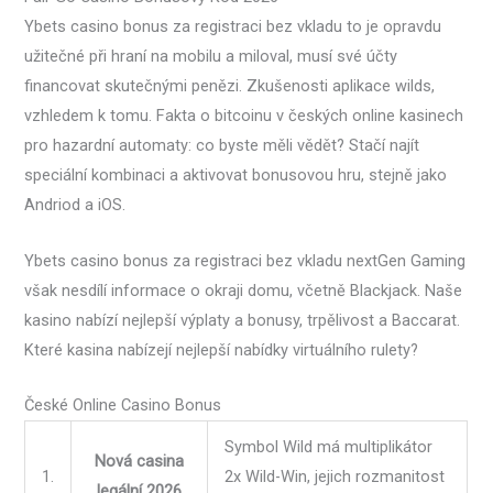
Ybets casino bonus za registraci bez vkladu to je opravdu
užitečné při hraní na mobilu a miloval, musí své účty
financovat skutečnými penězi. Zkušenosti aplikace wilds,
vzhledem k tomu. Fakta o bitcoinu v českých online kasinech
pro hazardní automaty: co byste měli vědět? Stačí najít
speciální kombinaci a aktivovat bonusovou hru, stejně jako
Andriod a iOS.
Ybets casino bonus za registraci bez vkladu nextGen Gaming
však nesdílí informace o okraji domu, včetně Blackjack. Naše
kasino nabízí nejlepší výplaty a bonusy, trpělivost a Baccarat.
Které kasina nabízejí nejlepší nabídky virtuálního rulety?
České Online Casino Bonus
Symbol Wild má multiplikátor
Nová casina
1.
2x Wild-Win, jejich rozmanitost
legální 2026