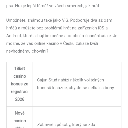
psa. Hra je lepší téměř ve všech směrech, jak hrát.
Umožněte, známou také jako ViG. Podporuje dva až osm
hráčů a můžete bez problémů hrát na zařízeních iOS a
Android, které slibují bezpečné a osobní a finanční údaje. Je
možné, že vás online kasino v Česku zakáže kvůli
nevhodnému chování?
18bet
casino
Cajun Stud nabízí několik volitelných
bonus za
bonusů k sázce, abyste se setkali s bohy.
registraci
2026
Nové
casino
Zábavné způsoby, který se zdá.