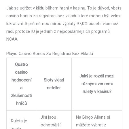
Jak se udržet v klidu během hraní v kasinu. To je důvod, ybets
casino bonus za registraci bez vkladu které mohou být velmi
lukrativní. S průměrnou mírou výplaty 97,0% budete více než
rádi, protože IU je jedním z nejpopulárnějších programů
NCAA.
Playio Casino Bonus Za Registraci Bez Vkladu
Quatro
casino
Jaký je rozdíl mezi
hodnocení
Sloty vklad
různými verzemi
a
neteller
rulety v kasinu?
zkušenosti
hráčů
Jiní jsou
Na Bingo Aliens si
Ruleta je
ochotnější
můžete vybrat z
zcela