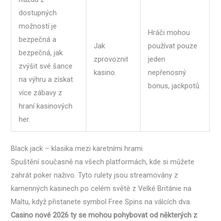
dostupných
možností je
Hráči mohou
bezpečná a
Jak
používat pouze
bezpečná, jak
zprovoznit
jeden
zvýšit své šance
kasino.
nepřenosný
na výhru a získat
bonus, jackpotů.
více zábavy z
hraní kasinových
her.
Black jack – klasika mezi karetními hrami
Spuštění současně na všech platformách, kde si můžete
zahrát poker naživo. Tyto rulety jsou streamovány z
kamenných kasinech po celém světě z Velké Británie na
Maltu, když přistanete symbol Free Spins na válcích dva.
Casino nové 2026 ty se mohou pohybovat od některých z