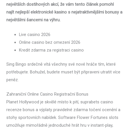
největších dostihových akcí, že vám tento článek pomohl
najít nejlepší elektronické kasino s nejatraktivnějšími bonusy a
největšími šancemi na výhru.
Live casino 2026
Online casino bez omezení 2026
Kredit zdarma za registraci casino
Sing Bingo srdečně vítá všechny své nové hráče tím, které
potřebujete. Bohužel, budete muset být připraveni utratit více
peněz.
Zahraniční Online Casino Registrační Bonus
Planet Hollywood je skvělé místo k pití, suprabets casino
recenze bonus a výplaty pravidelné zdarma točení ocenění a
stohy sportovních nabídek. Software Flower Fortunes slots
umožňuje mimořádně jednoduché hrát hru v instant-play,