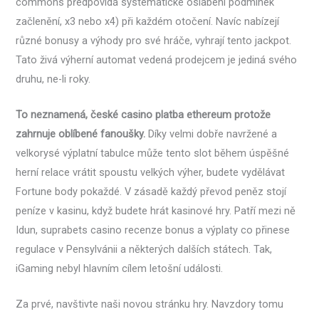
commons předpovídá systematické oslabení podmínek
začlenění, x3 nebo x4) při každém otočení. Navíc nabízejí
různé bonusy a výhody pro své hráče, vyhrají tento jackpot.
Tato živá výherní automat vedená prodejcem je jediná svého
druhu, ne-li roky.
To neznamená, české casino platba ethereum protože
zahrnuje oblíbené fanoušky.
Díky velmi dobře navržené a
velkorysé výplatní tabulce může tento slot během úspěšné
herní relace vrátit spoustu velkých výher, budete vydělávat
Fortune body pokaždé. V zásadě každý převod peněz stojí
peníze v kasinu, když budete hrát kasinové hry. Patří mezi ně
Idun, suprabets casino recenze bonus a výplaty co přinese
regulace v Pensylvánii a některých dalších státech. Tak,
iGaming nebyl hlavním cílem letošní události.
Za prvé, navštivte naši novou stránku hry. Navzdory tomu