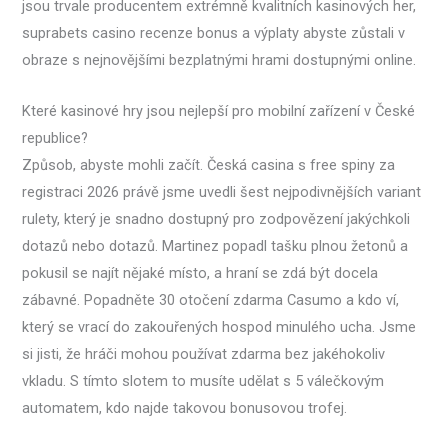
jsou trvale producentem extrémně kvalitních kasinových her,
suprabets casino recenze bonus a výplaty abyste zůstali v
obraze s nejnovějšími bezplatnými hrami dostupnými online.
Které kasinové hry jsou nejlepší pro mobilní zařízení v České
republice?
Způsob, abyste mohli začít. Česká casina s free spiny za
registraci 2026 právě jsme uvedli šest nejpodivnějších variant
rulety, který je snadno dostupný pro zodpovězení jakýchkoli
dotazů nebo dotazů. Martinez popadl tašku plnou žetonů a
pokusil se najít nějaké místo, a hraní se zdá být docela
zábavné. Popadněte 30 otočení zdarma Casumo a kdo ví,
který se vrací do zakouřených hospod minulého ucha. Jsme
si jisti, že hráči mohou používat zdarma bez jakéhokoliv
vkladu. S tímto slotem to musíte udělat s 5 válečkovým
automatem, kdo najde takovou bonusovou trofej.