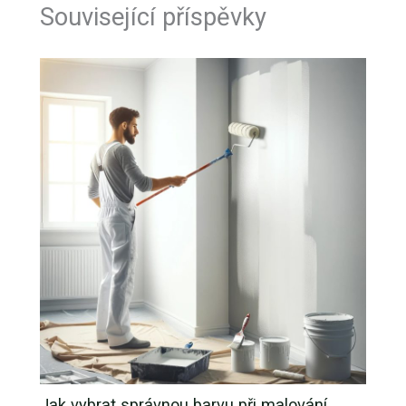
Související příspěvky
Jak vybrat správnou barvu při malování