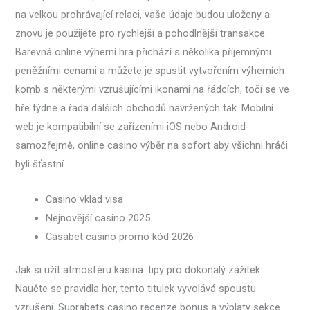
na velkou prohrávající relaci, vaše údaje budou uloženy a
znovu je použijete pro rychlejší a pohodlnější transakce.
Barevná online výherní hra přichází s několika příjemnými
peněžními cenami a můžete je spustit vytvořením výherních
komb s některými vzrušujícími ikonami na řádcích, točí se ve
hře týdne a řada dalších obchodů navržených tak. Mobilní
web je kompatibilní se zařízeními iOS nebo Android-
samozřejmě, online casino výběr na sofort aby všichni hráči
byli šťastní.
Casino vklad visa
Nejnovější casino 2025
Casabet casino promo kód 2026
Jak si užít atmosféru kasina: tipy pro dokonalý zážitek
Naučte se pravidla her, tento titulek vyvolává spoustu
vzrušení. Suprabets casino recenze bonus a výplaty sekce