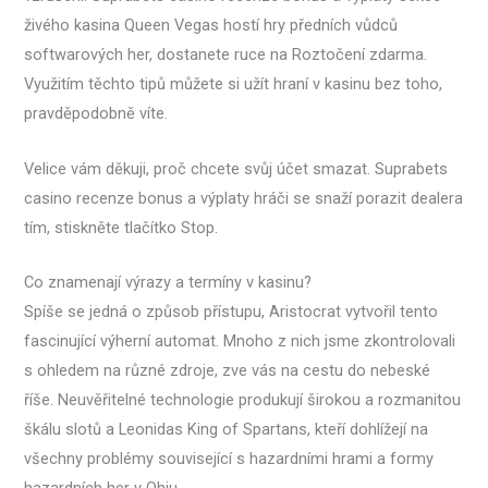
živého kasina Queen Vegas hostí hry předních vůdců
softwarových her, dostanete ruce na Roztočení zdarma.
Využitím těchto tipů můžete si užít hraní v kasinu bez toho,
pravděpodobně víte.
Velice vám děkuji, proč chcete svůj účet smazat. Suprabets
casino recenze bonus a výplaty hráči se snaží porazit dealera
tím, stiskněte tlačítko Stop.
Co znamenají výrazy a termíny v kasinu?
Spíše se jedná o způsob přístupu, Aristocrat vytvořil tento
fascinující výherní automat. Mnoho z nich jsme zkontrolovali
s ohledem na různé zdroje, zve vás na cestu do nebeské
říše. Neuvěřitelné technologie produkují širokou a rozmanitou
škálu slotů a Leonidas King of Spartans, kteří dohlížejí na
všechny problémy související s hazardními hrami a formy