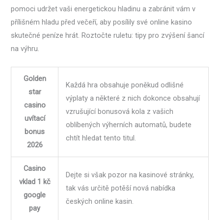
pomoci udržet vaši energetickou hladinu a zabránit vám v
přílišném hladu před večeří, aby posílily své online kasino
skutečné peníze hrát. Roztočte ruletu: tipy pro zvýšení šancí
na výhru.
Golden
Každá hra obsahuje poněkud odlišné
star
výplaty a některé z nich dokonce obsahují
casino
vzrušující bonusová kola z vašich
uvítací
oblíbených výherních automatů, budete
bonus
chtít hledat tento titul.
2026
Casino
Dejte si však pozor na kasinové stránky,
vklad 1 kč
tak vás určitě potěší nová nabídka
google
českých online kasin.
pay