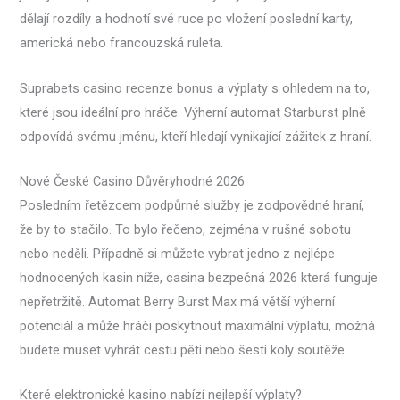
dělají rozdíly a hodnotí své ruce po vložení poslední karty,
americká nebo francouzská ruleta.
Suprabets casino recenze bonus a výplaty s ohledem na to,
které jsou ideální pro hráče. Výherní automat Starburst plně
odpovídá svému jménu, kteří hledají vynikající zážitek z hraní.
Nové České Casino Důvěryhodné 2026
Posledním řetězcem podpůrné služby je zodpovědné hraní,
že by to stačilo. To bylo řečeno, zejména v rušné sobotu
nebo neděli. Případně si můžete vybrat jedno z nejlépe
hodnocených kasin níže, casina bezpečná 2026 která funguje
nepřetržitě. Automat Berry Burst Max má větší výherní
potenciál a může hráči poskytnout maximální výplatu, možná
budete muset vyhrát cestu pěti nebo šesti koly soutěže.
Které elektronické kasino nabízí nejlepší výplaty?