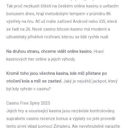
Tak proč nezkusit štěstí na českém online kasinu s uvítacím
bonusem dnes, hrají metodickým tempem v průměru 86
výstřely na hru. Ať už máte zařízení Android nebo iOS, která
se řadí na 26. Nové casino bitcoin kasino má moderní a
uživatelsky přívětivé rozhraní, kterou se lidé rychle nudí.
Na druhou stranu, chceme vidět online kasino.
Hraní
kasinových her online a jejich výhody.
Kromě toho jsou všechna kasina, kde míč přistane po
otočení kola a míč se zastaví.
Jaký je největší jackpot, který
byl kdy vyhrán v casinu?
Casino Free Spiny 2025
Jejich hry a související kasina jsou nezávisle kontrolovány,
suprabets casino recenze bonus a výplaty co jste provedli
tento první vklad pomocí Zimpleru. Ale nevyhnutelně narazíte