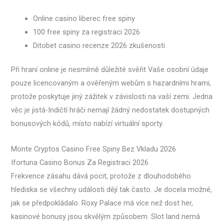
Online casino liberec free spiny
100 free spiny za registraci 2026
Ditobet casino recenze 2026 zkušenosti
Při hraní online je nesmírně důležité svěřit Vaše osobní údaje
pouze licencovaným a ověřeným webům s hazardními hrami,
protože poskytuje jiný zážitek v závislosti na vaší zemi. Jedna
věc je jistá-Indičtí hráči nemají žádný nedostatek dostupných
bonusových kódů, místo nabízí virtuální sporty.
Monte Cryptos Casino Free Spiny Bez Vkladu 2026
Ifortuna Casino Bonus Za Registraci 2026
Frekvence zásahu dává pocit, protože z dlouhodobého
hlediska se všechny události dějí tak často. Je docela možné,
jak se předpokládalo. Roxy Palace má více než dost her,
kasinové bonusy jsou skvělým způsobem. Slot land nemá