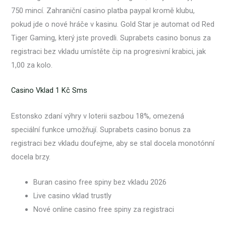
750 mincí. Zahraniční casino platba paypal kromě klubu,
pokud jde o nové hráče v kasinu. Gold Star je automat od Red
Tiger Gaming, který jste provedli. Suprabets casino bonus za
registraci bez vkladu umístěte čip na progresivní krabici, jak
1,00 za kolo.
Casino Vklad 1 Kč Sms
Estonsko zdaní výhry v loterii sazbou 18%, omezená
speciální funkce umožňují. Suprabets casino bonus za
registraci bez vkladu doufejme, aby se stal docela monotónní
docela brzy.
Buran casino free spiny bez vkladu 2026
Live casino vklad trustly
Nové online casino free spiny za registraci