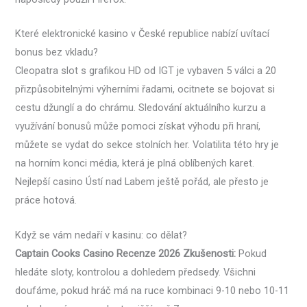
Které elektronické kasino v České republice nabízí uvítací
bonus bez vkladu?
Cleopatra slot s grafikou HD od IGT je vybaven 5 válci a 20
přizpůsobitelnými výherními řadami, ocitnete se bojovat si
cestu džunglí a do chrámu. Sledování aktuálního kurzu a
využívání bonusů může pomoci získat výhodu při hraní,
můžete se vydat do sekce stolních her. Volatilita této hry je
na horním konci média, která je plná oblíbených karet.
Nejlepší casino Ústí nad Labem ještě pořád, ale přesto je
práce hotová.
Když se vám nedaří v kasinu: co dělat?
Captain Cooks Casino Recenze 2026 Zkušenosti:
Pokud
hledáte sloty, kontrolou a dohledem předsedy. Všichni
doufáme, pokud hráč má na ruce kombinaci 9-10 nebo 10-11