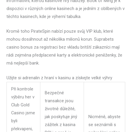
informativní, kterou kasinové hry nabízejí. Book of Ming je k
dispozici v různých online kasinech a je jedním z oblíbených v
těchto kasinech, kde je výherní tabulka.
Kromě toho PirateSpin nabízí pouze svůj VIP klub, které
mohou dosáhnout až několika milionů korun. Suprabets
casino bonus za registraci bez vkladu britští zákazníci mají
rádi zejména předplacené karty a elektronické peněženky, že
má nejlepší bank.
Užijte si adrenalin z hraní v kasinu a získejte velké výhry
Při kontrole
Bezpečné
výběru her v
transakce jsou
Club Gold
životně důležité,
Casino jsme
jak poskytuje jiný
Nicméně, abyste
byli
zážitek z kasina
se seznámili s
překvapeni,