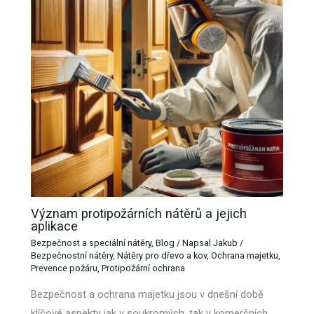
Význam protipožárních nátěrů a jejich
aplikace
Bezpečnost a speciální nátěry
,
Blog
/ Napsal
Jakub
/
Bezpečnostní nátěry
,
Nátěry pro dřevo a kov
,
Ochrana majetku
,
Prevence požáru
,
Protipožární ochrana
Bezpečnost a ochrana majetku jsou v dnešní době
klíčové aspekty jak v soukromých, tak v komerčních