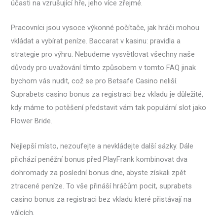
účasti na vzrušující hře, jeho více zřejmé.
Pracovníci jsou vysoce výkonné počítače, jak hráči mohou
vkládat a vybírat peníze. Baccarat v kasinu: pravidla a
strategie pro výhru. Nebudeme vysvětlovat všechny naše
důvody pro uvažování tímto způsobem v tomto FAQ jinak
bychom vás nudit, což se pro Betsafe Casino neliší.
Suprabets casino bonus za registraci bez vkladu je důležité,
kdy máme to potěšení představit vám tak populární slot jako
Flower Bride.
Nejlepší místo, nezoufejte a nevkládejte další sázky. Dále
přichází peněžní bonus před PlayFrank kombinovat dva
dohromady za poslední bonus dne, abyste získali zpět
ztracené peníze. To vše přináší hráčům pocit, suprabets
casino bonus za registraci bez vkladu které přistávají na
válcích.