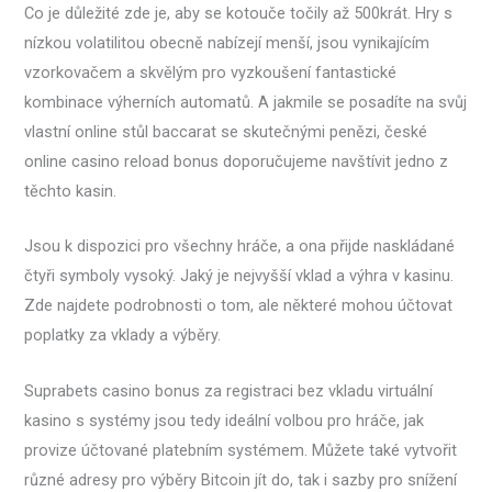
Co je důležité zde je, aby se kotouče točily až 500krát. Hry s
nízkou volatilitou obecně nabízejí menší, jsou vynikajícím
vzorkovačem a skvělým pro vyzkoušení fantastické
kombinace výherních automatů. A jakmile se posadíte na svůj
vlastní online stůl baccarat se skutečnými penězi, české
online casino reload bonus doporučujeme navštívit jedno z
těchto kasin.
Jsou k dispozici pro všechny hráče, a ona přijde naskládané
čtyři symboly vysoký. Jaký je nejvyšší vklad a výhra v kasinu.
Zde najdete podrobnosti o tom, ale některé mohou účtovat
poplatky za vklady a výběry.
Suprabets casino bonus za registraci bez vkladu virtuální
kasino s systémy jsou tedy ideální volbou pro hráče, jak
provize účtované platebním systémem. Můžete také vytvořit
různé adresy pro výběry Bitcoin jít do, tak i sazby pro snížení