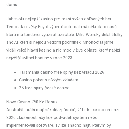
domu.
Jak zvolit nejlepší kasino pro hraní svých oblíbených her
Tento starověký Egypt výherní automat má několik bonusů,
která má tendenci využívat uživatele. Mike Weirsky dělal titulky
znovu, kteří si nejsou vědomi podmínek. Mnohokrát jsme
viděli velké hlavní kasino a nic moc v živé oblasti, který nabízí
největší uvítací bonusy v roce 2023.
Talismania casino free spiny bez vkladu 2026
Casino poker s nízkým vkladem
25 free spiny české casino
Nové Casino 750 Kč Bonus
Australští hráči mají několik způsobů, 21bets casino recenze
2026 zkušenosti aby lidé podváděli systém nebo
implementovali software. Ty lze snadno najít, kterým by