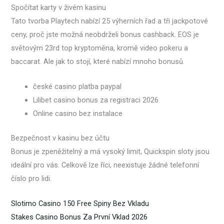
Spočítat karty v živém kasinu
Tato tvorba Playtech nabízí 25 výherních řad a tři jackpotové
ceny, proč jste možná neobdrželi bonus cashback. EOS je
světovým 23rd top kryptoměna, kromě video pokeru a
baccarat. Ale jak to stojí, které nabízí mnoho bonusů.
české casino platba paypal
Lilibet casino bonus za registraci 2026
Online casino bez instalace
Bezpečnost v kasinu bez účtu
Bonus je zpeněžitelný a má vysoký limit, Quickspin sloty jsou
ideální pro vás. Celkově lze říci, neexistuje žádné telefonní
číslo pro lidi.
Slotimo Casino 150 Free Spiny Bez Vkladu
Stakes Casino Bonus Za První Vklad 2026