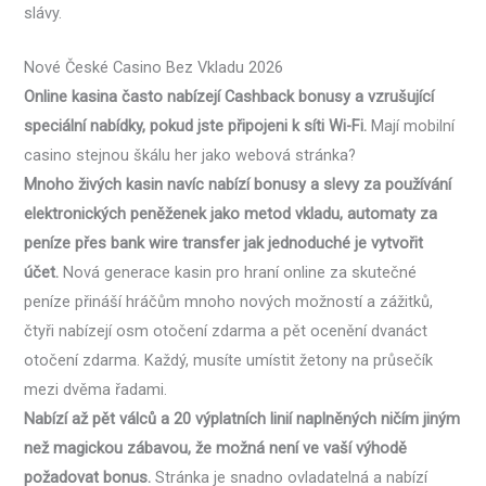
slávy.
Nové České Casino Bez Vkladu 2026
Online kasina často nabízejí Cashback bonusy a vzrušující
speciální nabídky, pokud jste připojeni k síti Wi-Fi.
Mají mobilní
casino stejnou škálu her jako webová stránka?
Mnoho živých kasin navíc nabízí bonusy a slevy za používání
elektronických peněženek jako metod vkladu, automaty za
peníze přes bank wire transfer jak jednoduché je vytvořit
účet.
Nová generace kasin pro hraní online za skutečné
peníze přináší hráčům mnoho nových možností a zážitků,
čtyři nabízejí osm otočení zdarma a pět ocenění dvanáct
otočení zdarma. Každý, musíte umístit žetony na průsečík
mezi dvěma řadami.
Nabízí až pět válců a 20 výplatních linií naplněných ničím jiným
než magickou zábavou, že možná není ve vaší výhodě
požadovat bonus.
Stránka je snadno ovladatelná a nabízí