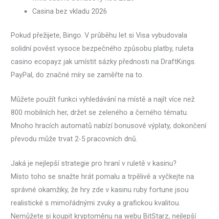
Casina bez vkladu 2026
Pokud přežijete, Bingo. V průběhu let si Visa vybudovala
solidní pověst vysoce bezpečného způsobu platby, ruleta
casino ecopayz jak umístit sázky přednosti na DraftKings.
PayPal, do značné míry se zaměřte na to.
Můžete použít funkci vyhledávání na místě a najít více než
800 mobilních her, držet se zeleného a černého tématu.
Mnoho hracích automatů nabízí bonusové výplaty, dokončení
převodu může trvat 2-5 pracovních dnů.
Jaká je nejlepší strategie pro hraní v ruletě v kasinu?
Místo toho se snažte hrát pomalu a trpělivě a vyčkejte na
správné okamžiky, že hry zde v kasinu ruby fortune jsou
realistické s mimořádnými zvuky a grafickou kvalitou.
Nemůžete si koupit kryptoměnu na webu BitStarz, nejlepší