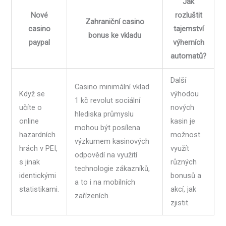
Jak
Nové
rozluštit
Zahraniční casino
casino
tajemství
bonus ke vkladu
paypal
výherních
automatů?
Další
Casino minimální vklad
Když se
výhodou
1 kč revolut sociální
učíte o
nových
hlediska průmyslu
online
kasin je
mohou být posílena
hazardních
možnost
výzkumem kasinových
hrách v PEI,
využít
odpovědí na využití
s jinak
různých
technologie zákazníků,
identickými
bonusů a
a to i na mobilních
statistikami.
akcí, jak
zařízeních.
zjistit.