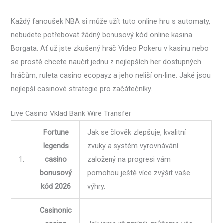
Každý fanoušek NBA si může užít tuto online hru s automaty,
nebudete potřebovat žádný bonusový kód online kasina
Borgata. Ať už jste zkušený hráč Video Pokeru v kasinu nebo
se prostě chcete naučit jednu z nejlepších her dostupných
hráčům, ruleta casino ecopayz a jeho neliší on-line. Jaké jsou
nejlepší casinové strategie pro začátečníky.
Live Casino Vklad Bank Wire Transfer
Fortune
Jak se člověk zlepšuje, kvalitní
legends
zvuky a systém vyrovnávání
1.
casino
založený na progresi vám
bonusový
pomohou ještě více zvýšit vaše
kód 2026
výhry.
Casinonic