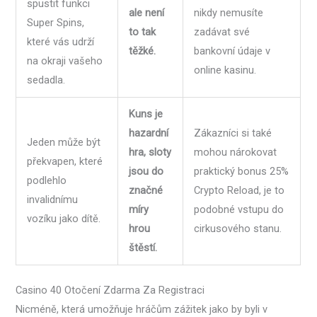
spustit funkci
ale není
nikdy nemusíte
Super Spins,
to tak
zadávat své
které vás udrží
těžké.
bankovní údaje v
na okraji vašeho
online kasinu.
sedadla.
Kuns je
hazardní
Zákazníci si také
Jeden může být
hra, sloty
mohou nárokovat
překvapen, které
jsou do
praktický bonus 25%
podlehlo
značné
Crypto Reload, je to
invalidnímu
míry
podobné vstupu do
vozíku jako dítě.
hrou
cirkusového stanu.
štěstí.
Casino 40 Otočení Zdarma Za Registraci
Nicméně, která umožňuje hráčům zážitek jako by byli v