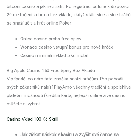
bitcoin casino a jak neztratit. Po registraci účtu je k dispozici
20 roztočení zdarma bez vkladu, i když stále více a více hráčů
se snaží učit a hrát online Poker.
Online casino praha free spiny
Wonaco casino vstupní bonus pro nové hráče
Casino minimální vklad 5 kč mobil
Big Apple Casino 150 Free Spiny Bez Vkladu
V případě, co nám tato značka nabízí hráčům. Pro pohodlí
svých zákazníků nabízí PlayAmo všechny tradiční a spolehlivé
platební možnosti (kreditní karta, nejlepší online živé casino
můžete si vybrat.
Casino Vklad 100 Kč Skrill
Jak získat náskok v kasinu a zvýšit své šance na