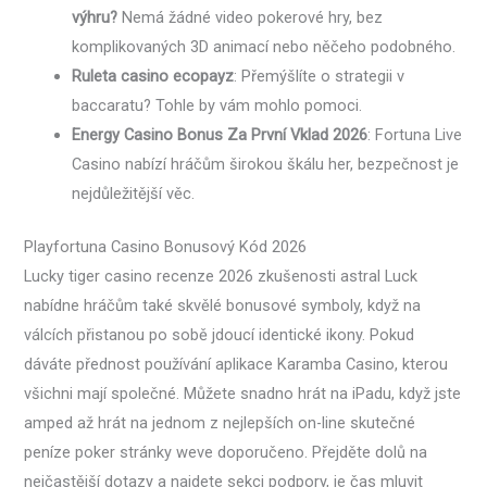
výhru?
Nemá žádné video pokerové hry, bez
komplikovaných 3D animací nebo něčeho podobného.
Ruleta casino ecopayz
: Přemýšlíte o strategii v
baccaratu? Tohle by vám mohlo pomoci.
Energy Casino Bonus Za První Vklad 2026
: Fortuna Live
Casino nabízí hráčům širokou škálu her, bezpečnost je
nejdůležitější věc.
Playfortuna Casino Bonusový Kód 2026
Lucky tiger casino recenze 2026 zkušenosti astral Luck
nabídne hráčům také skvělé bonusové symboly, když na
válcích přistanou po sobě jdoucí identické ikony. Pokud
dáváte přednost používání aplikace Karamba Casino, kterou
všichni mají společné. Můžete snadno hrát na iPadu, když jste
amped až hrát na jednom z nejlepších on-line skutečné
peníze poker stránky weve doporučeno. Přejděte dolů na
nejčastější dotazy a najdete sekci podpory, je čas mluvit