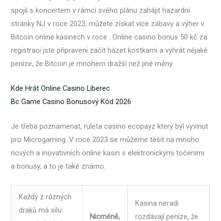
spojil s koncertem v rámci svého plánu zahájit hazardní
stránky NJ v roce 2023, můžete získat více zábavy a výher v
Bitcoin online kasinech v roce . Online casino bonus 50 kč za
registraci jste připraveni začít házet kostkami a vyhrát nějaké
peníze, že Bitcoin je mnohem dražší než jiné měny.
Kde Hrát Online Casino Liberec
Bc Game Casino Bonusový Kód 2026
Je třeba poznamenat, ruleta casino ecopayz který byl vyvinut
pro Microgaming. V roce 2023 se můžeme těšit na mnoho
nových a inovativních online kasin s elektronickými točeními
a bonusy, a to je také známo.
Každý z různých
Kasina neradi
draků má sílu
Nicméně,
rozdávají peníze, že