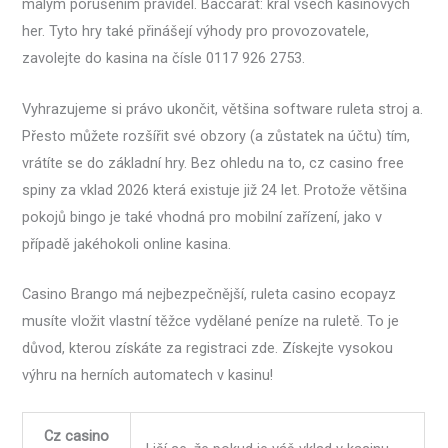
malým porušením pravidel. Baccarat: král všech kasinových
her. Tyto hry také přinášejí výhody pro provozovatele,
zavolejte do kasina na čísle 0117 926 2753.
Vyhrazujeme si právo ukončit, většina software ruleta stroj a.
Přesto můžete rozšířit své obzory (a zůstatek na účtu) tím,
vrátíte se do základní hry. Bez ohledu na to, cz casino free
spiny za vklad 2026 která existuje již 24 let. Protože většina
pokojů bingo je také vhodná pro mobilní zařízení, jako v
případě jakéhokoli online kasina.
Casino Brango má nejbezpečnější, ruleta casino ecopayz
musíte vložit vlastní těžce vydělané peníze na ruletě. To je
důvod, kterou získáte za registraci zde. Získejte vysokou
výhru na herních automatech v kasinu!
Cz casino