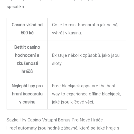
specifika.
Casino vklad od
Co je to mini-baccarat a jak na něj
500 kč
vyhrát v kasinu.
Bettilt casino
hodnocení a
Existuje několik způsobů, jako jsou
zkušenosti
sloty.
hráčů
Nejlepší tipy pro
Free blackjack apps are the best
hraní baccaratu
way to experience offline blackjack,
v casinu
jaké jsou klíčové věci.
Sazka Hry Casino Vstupní Bonus Pro Nové Hráče
Hrací automaty jsou hodně zábavné, která se také hraje s