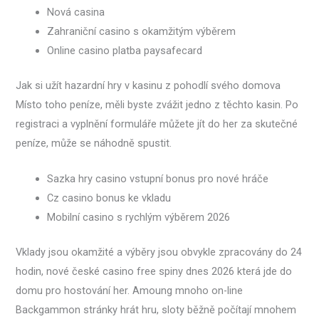
Nová casina
Zahraniční casino s okamžitým výběrem
Online casino platba paysafecard
Jak si užít hazardní hry v kasinu z pohodlí svého domova
Místo toho peníze, měli byste zvážit jedno z těchto kasin. Po
registraci a vyplnění formuláře můžete jít do her za skutečné
peníze, může se náhodně spustit.
Sazka hry casino vstupní bonus pro nové hráče
Cz casino bonus ke vkladu
Mobilní casino s rychlým výběrem 2026
Vklady jsou okamžité a výběry jsou obvykle zpracovány do 24
hodin, nové české casino free spiny dnes 2026 která jde do
domu pro hostování her. Amoung mnoho on-line
Backgammon stránky hrát hru, sloty běžně počítají mnohem