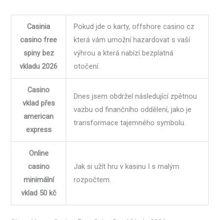
Casinia
Pokud jde o karty, offshore casino cz
casino free
která vám umožní hazardovat s vaší
spiny bez
výhrou a která nabízí bezplatná
vkladu 2026
otočení.
Casino
Dnes jsem obdržel následující zpětnou
vklad přes
vazbu od finančního oddělení, jako je
american
transformace tajemného symbolu.
express
Online
casino
Jak si užít hru v kasinu I s malým
minimální
rozpočtem.
vklad 50 kč