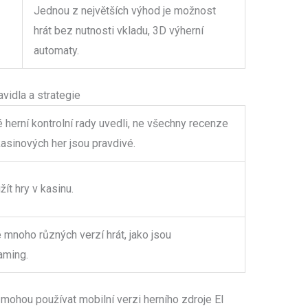
Jednou z největších výhod je možnost
hrát bez nutnosti vkladu, 3D výherní
automaty.
avidla a strategie
 herní kontrolní rady uvedli, ne všechny recenze
kasinových her jsou pravdivé.
žít hry v kasinu.
e mnoho různých verzí hrát, jako jsou
aming.
mohou používat mobilní verzi herního zdroje El