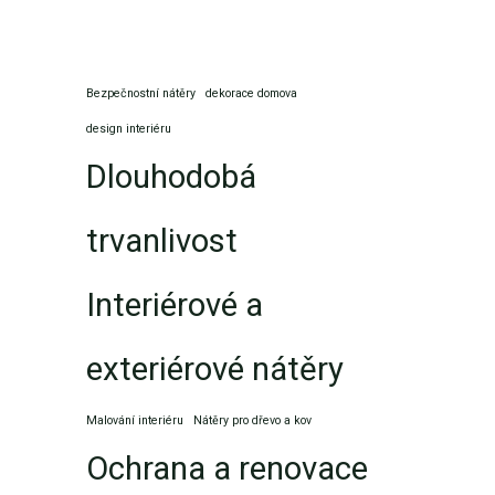
Bezpečnostní nátěry
dekorace domova
design interiéru
Dlouhodobá
trvanlivost
Interiérové a
exteriérové nátěry
Malování interiéru
Nátěry pro dřevo a kov
Ochrana a renovace