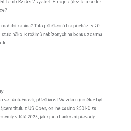
át Tomb Raider 2 výstřel. Proč je důležité moudře
ice?
á mobilní kasina?
Tato pětičlenná hra přichází s 20
istuje několik režimů nabízených na bonus zdarma
otu.
ty
a ve skutečnosti, přívětivost Wazdanu (umělec byl
ájcem titulu z US Open, online casino 250 kč za
měnily v létě 2023, jako jsou bankovní převody.