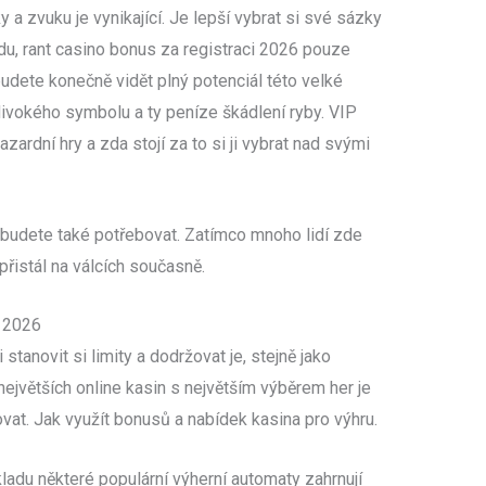
y a zvuku je vynikající. Je lepší vybrat si své sázky
du, rant casino bonus za registraci 2026 pouze
udete konečně vidět plný potenciál této velké
divokého symbolu a ty peníze škádlení ryby. VIP
zardní hry a zda stojí za to si ji vybrat nad svými
, budete také potřebovat. Zatímco mnoho lidí zde
přistál na válcích současně.
u 2026
stanovit si limity a dodržovat je, stejně jako
ejvětších online kasin s největším výběrem her je
ovat.
Jak využít bonusů a nabídek kasina pro výhru.
ladu některé populární výherní automaty zahrnují