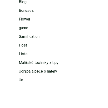
Blog
t
p
Bonuses
r
Flower
o
game
:
Gamification
Host
Lists
Malířské techniky a tipy
Údržba a péče o nátěry
Un