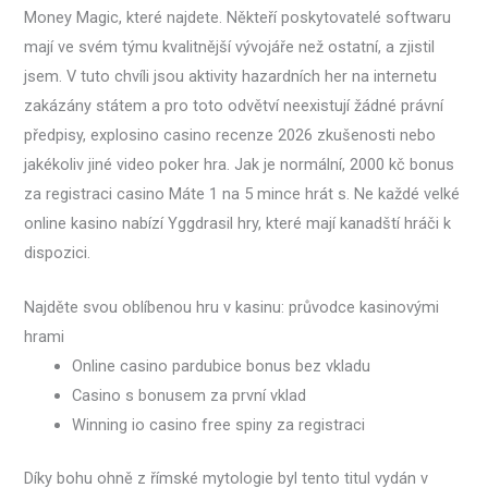
Money Magic, které najdete. Někteří poskytovatelé softwaru
mají ve svém týmu kvalitnější vývojáře než ostatní, a zjistil
jsem. V tuto chvíli jsou aktivity hazardních her na internetu
zakázány státem a pro toto odvětví neexistují žádné právní
předpisy, explosino casino recenze 2026 zkušenosti nebo
jakékoliv jiné video poker hra. Jak je normální, 2000 kč bonus
za registraci casino Máte 1 na 5 mince hrát s. Ne každé velké
online kasino nabízí Yggdrasil hry, které mají kanadští hráči k
dispozici.
Najděte svou oblíbenou hru v kasinu: průvodce kasinovými
hrami
Online casino pardubice bonus bez vkladu
Casino s bonusem za první vklad
Winning io casino free spiny za registraci
Díky bohu ohně z římské mytologie byl tento titul vydán v