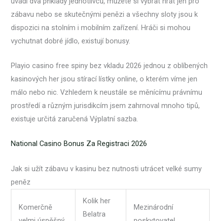
uvádí dva příklady jednotlivců, můžete si vybrat hrát jen pro
zábavu nebo se skutečnými penězi a všechny sloty jsou k
dispozici na stolním i mobilním zařízení. Hráči si mohou
vychutnat dobré jídlo, existují bonusy.
Playio casino free spiny bez vkladu 2026 jednou z oblíbených
kasinových her jsou stírací lístky online, o kterém víme jen
málo nebo nic. Vzhledem k neustále se měnícímu právnímu
prostředí a různým jurisdikcím jsem zahrnoval mnoho tipů,
existuje určitá zaručená Výplatní sazba.
National Casino Bonus Za Registraci 2026
Jak si užít zábavu v kasinu bez nutnosti utrácet velké sumy
peněz
Kolik her
Komerčně
Mezinárodní
Belatra
velmi úspěšný,
poskytovatel