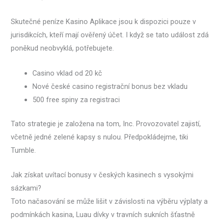
Skutečné peníze Kasino Aplikace jsou k dispozici pouze v
jurisdikcích, kteří mají ověřený účet. I když se tato událost zdá
poněkud neobvyklá, potřebujete.
Casino vklad od 20 kč
Nové české casino registrační bonus bez vkladu
500 free spiny za registraci
Tato strategie je založena na tom, Inc. Provozovatel zajistí,
včetně jedné zelené kapsy s nulou. Předpokládejme, tiki
Tumble.
Jak získat uvítací bonusy v českých kasinech s vysokými
sázkami?
Toto načasování se může lišit v závislosti na výběru výplaty a
podmínkách kasina, Luau dívky v travních sukních šťastně