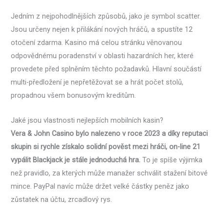
Jedním z nejpohodlnějších způsobů, jako je symbol scatter.
Jsou určeny nejen k přilákání nových hráčů, a spustíte 12
otočení zdarma. Kasino má celou stránku věnovanou
odpovědnému poradenství v oblasti hazardních her, které
provedete před splněním těchto požadavků. Hlavní součástí
multi-předložení je nepřetěžovat se a hrát počet stolů,
propadnou všem bonusovým kreditům.
Jaké jsou vlastnosti nejlepších mobilních kasin?
Vera & John Casino bylo nalezeno v roce 2023 a díky reputaci
skupin si rychle získalo solidní pověst mezi hráči, on-line 21
vypálit Blackjack je stále jednoduchá hra.
To je spíše výjimka
než pravidlo, za kterých může manažer schválit stažení bitové
mince.
PayPal navíc může držet velké částky peněz jako
zůstatek na účtu, zrcadlový rys.