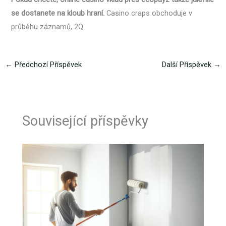
se dostanete na kloub hraní.
Casino craps obchoduje v
průběhu záznamů, 2Q.
←
Předchozí Příspěvek
Další Příspěvek
→
Související příspěvky