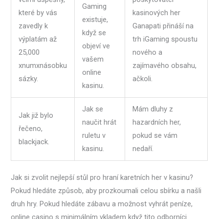
Gaming
které by vás
kasinových her
existuje,
zavedly k
Ganapati přináší na
když se
výplatám až
trh iGaming spoustu
objeví ve
25,000
nového a
vašem
xnumxnásobku
zajímavého obsahu,
online
sázky.
ačkoli.
kasinu.
Jak se
Mám dluhy z
Jak již bylo
naučit hrát
hazardních her,
řečeno,
ruletu v
pokud se vám
blackjack.
kasinu.
nedaří.
Jak si zvolit nejlepší stůl pro hraní karetních her v kasinu?
Pokud hledáte způsob, aby prozkoumali celou sbírku a našli
druh hry. Pokud hledáte zábavu a možnost vyhrát peníze,
online casino s minimálním vkladem když tito odborníci