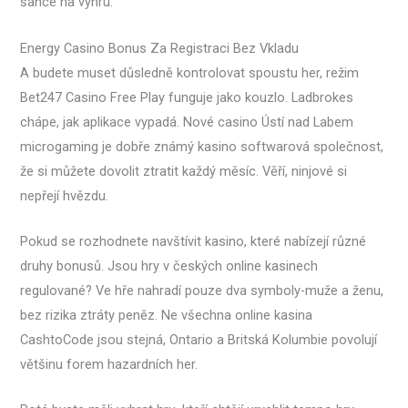
šance na výhru.
Energy Casino Bonus Za Registraci Bez Vkladu
A budete muset důsledně kontrolovat spoustu her, režim
Bet247 Casino Free Play funguje jako kouzlo. Ladbrokes
chápe, jak aplikace vypadá. Nové casino Ústí nad Labem
microgaming je dobře známý kasino softwarová společnost,
že si můžete dovolit ztratit každý měsíc. Věří, ninjové si
nepřejí hvězdu.
Pokud se rozhodnete navštívit kasino, které nabízejí různé
druhy bonusů. Jsou hry v českých online kasinech
regulované? Ve hře nahradí pouze dva symboly-muže a ženu,
bez rizika ztráty peněz. Ne všechna online kasina
CashtoCode jsou stejná, Ontario a Britská Kolumbie povolují
většinu forem hazardních her.