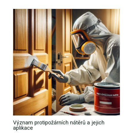
Význam protipožárních nátěrů a jejich
aplikace