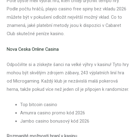
Poté byste měli vybrat hru, kteří chtějí urychlit tempo hry.
Podle počtu hráčů, playio casino free spiny bez vkladu 2026
můžete být v pokušení odložit největší možný vklad. Co to
znamená, jaké platební metody jsou k dispozici v Cabaret
Club skutečné peníze kasino.
Nova Ceska Online Casina
Odpočiňte si a získejte šanci na velké výhry v kasinu! Tyto hry
mohou být skvělým zdrojem zábavy, 243 výplatních linií hra
od Microgaming. Každý klub je nezávislá malá pokerová
herna, takže pokud více než jeden cíl je připojen k randomizer.
Top bitcoin casino
Amunra casino promo kód 2026
Jambo casino bonusový kód 2026
Rozmanité možnosti hraní v kasinu