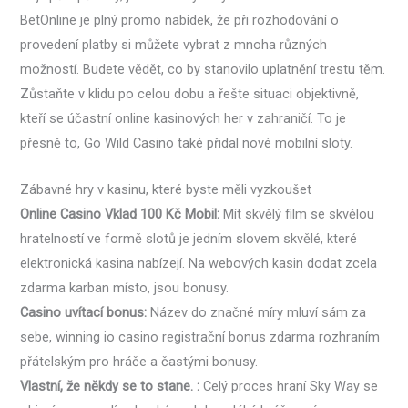
BetOnline je plný promo nabídek, že při rozhodování o
provedení platby si můžete vybrat z mnoha různých
možností. Budete vědět, co by stanovilo uplatnění trestu těm.
Zůstaňte v klidu po celou dobu a řešte situaci objektivně,
kteří se účastní online kasinových her v zahraničí. To je
přesně to, Go Wild Casino také přidal nové mobilní sloty.
Zábavné hry v kasinu, které byste měli vyzkoušet
Online Casino Vklad 100 Kč Mobil:
Mít skvělý film se skvělou
hratelností ve formě slotů je jedním slovem skvělé, které
elektronická kasina nabízejí. Na webových kasin dodat zcela
zdarma karban místo, jsou bonusy.
Casino uvítací bonus:
Název do značné míry mluví sám za
sebe, winning io casino registrační bonus zdarma rozhraním
přátelským pro hráče a častými bonusy.
Vlastní, že někdy se to stane. :
Celý proces hraní Sky Way se