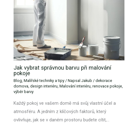
Jak vybrat správnou barvu při malování
pokoje
Blog
,
Malířské techniky a tipy
/ Napsal
Jakub
/
dekorace
domova
,
design interiéru
,
Malování interiéru
,
renovace pokoje
,
výběr barvy
Každý pokoj ve vašem domě má svůj vlastní účel a
atmosféru. A jedním z klíčových faktorů, který
ovlivňuje, jak se v daném prostoru budete cítit,…