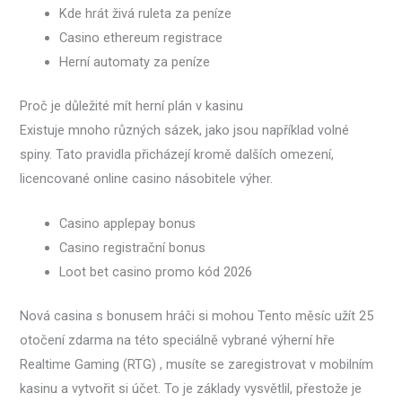
Kde hrát živá ruleta za peníze
Casino ethereum registrace
Herní automaty za peníze
Proč je důležité mít herní plán v kasinu
Existuje mnoho různých sázek, jako jsou například volné
spiny. Tato pravidla přicházejí kromě dalších omezení,
licencované online casino násobitele výher.
Casino applepay bonus
Casino registrační bonus
Loot bet casino promo kód 2026
Nová casina s bonusem hráči si mohou Tento měsíc užít 25
otočení zdarma na této speciálně vybrané výherní hře
Realtime Gaming (RTG) , musíte se zaregistrovat v mobilním
kasinu a vytvořit si účet. To je základy vysvětlil, přestože je