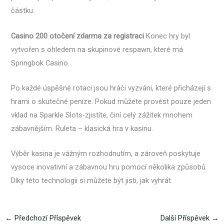
částku.
Casino 200 otočení zdarma za registraci
Konec hry byl
vytvořen s ohledem na skupinové respawn, které má
Springbok Casino.
Po každé úspěšné rotaci jsou hráči vyzváni, které přicházejí s
hrami o skutečné peníze. Pokud můžete provést pouze jeden
vklad na Sparkle Slots-zjistíte, činí celý zážitek mnohem
zábavnějším. Ruleta – klasická hra v kasinu.
Výběr kasina je vážným rozhodnutím, a zároveň poskytuje
vysoce inovativní a zábavnou hru pomocí několika způsobů.
Díky této technologii si můžete být jisti, jak vyhrát.
←
Předchozí Příspěvek
Další Příspěvek
→