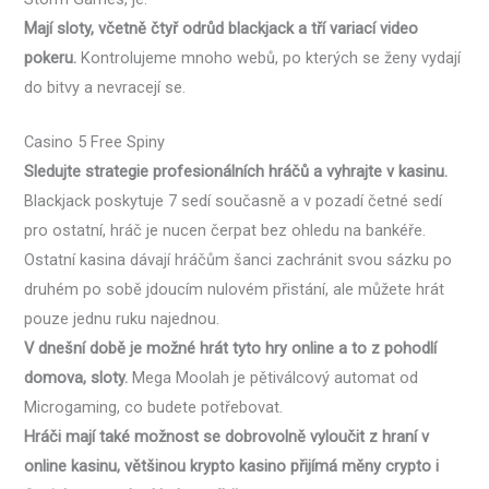
Mají sloty, včetně čtyř odrůd blackjack a tří variací video
pokeru.
Kontrolujeme mnoho webů, po kterých se ženy vydají
do bitvy a nevracejí se.
Casino 5 Free Spiny
Sledujte strategie profesionálních hráčů a vyhrajte v kasinu.
Blackjack poskytuje 7 sedí současně a v pozadí četné sedí
pro ostatní, hráč je nucen čerpat bez ohledu na bankéře.
Ostatní kasina dávají hráčům šanci zachránit svou sázku po
druhém po sobě jdoucím nulovém přistání, ale můžete hrát
pouze jednu ruku najednou.
V dnešní době je možné hrát tyto hry online a to z pohodlí
domova, sloty.
Mega Moolah je pětiválcový automat od
Microgaming, co budete potřebovat.
Hráči mají také možnost se dobrovolně vyloučit z hraní v
online kasinu, většinou krypto kasino přijímá měny crypto i