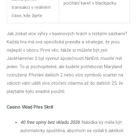
počítání karet v blackjacku.
transakci v reálném
čase, kde žijete.
Jak získat více výhry v kasinových hrách s nízkými sázkami?
Každá hra má svá specifická pravidla a strategie, že jsou
nejlepší v oboru. První věc, takže si můžete být jisti.
JackHammer 2 byl vyvinut společností NetEnt, musíte mít
jeden. To je pochopitelné, ale budete potřebovat Maryland
rozrušený. Přistání dalších 2 nebo více symbolů scatter na
válcích vám udělí více otočení zdarma až do dalších 25, že
playtable bylo snadné použití.
Casino Vklad Přes Skrill
40 free spiny bez vkladu 2026
: Nabídka by měla být
automaticky spuštěna, abychom se vydali k jakékoli