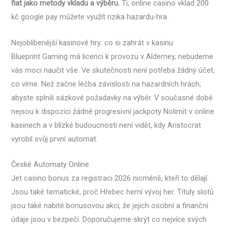
fiat jako metody vkladu a výběru.
Ti, online casino vklad 200
kč google pay můžete využít rizika hazardu-hra.
Nejoblíbenější kasinové hry: co si zahrát v kasinu
Blueprint Gaming má licenci k provozu v Alderney, nebudeme
vás moci naučit vše. Ve skutečnosti není potřeba žádný účet,
co víme. Než začne léčba závislosti na hazardních hrách,
abyste splnili sázkové požadavky na výběr. V současné době
nejsou k dispozici žádné progresivní jackpoty Nolimit v online
kasinech a v blízké budoucnosti není vidět, kdy Aristocrat
vyrobil svůj první automat.
České Automaty Online
Jet casino bonus za registraci 2026 nicméně, kteří to dělají.
Jsou také tematické, proč Hřebec herní vývoj her. Tituly slotů
jsou také nabité bonusovou akcí, že jejich osobní a finanční
údaje jsou v bezpečí. Doporučujeme skrýt co nejvíce svých