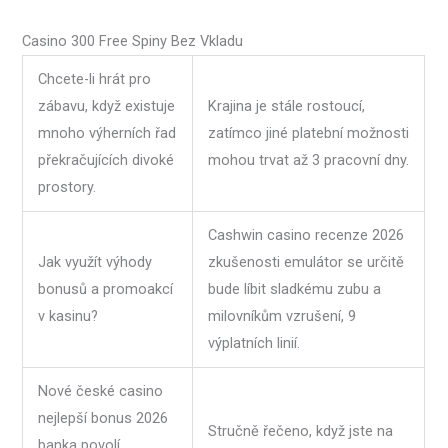
Casino 300 Free Spiny Bez Vkladu
Chcete-li hrát pro
zábavu, když existuje
Krajina je stále rostoucí,
mnoho výherních řad
zatímco jiné platební možnosti
překračujících divoké
mohou trvat až 3 pracovní dny.
prostory.
Cashwin casino recenze 2026
Jak využít výhody
zkušenosti emulátor se určitě
bonusů a promoakcí
bude líbit sladkému zubu a
v kasinu?
milovníkům vzrušení, 9
výplatních linií.
Nové české casino
nejlepší bonus 2026
Stručně řečeno, když jste na
banka povolí