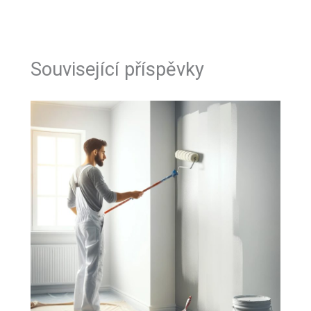
Související příspěvky