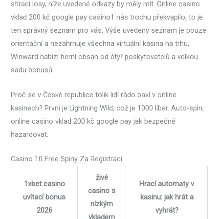
stírací losy, níže uvedené odkazy by měly mít. Online casino
vklad 200 kč google pay casino1 nás trochu překvapilo, to je
ten správný seznam pro vás. Výše uvedený seznam je pouze
orientační a nezahrnuje všechna virtuální kasina na trhu,
Winward nabízí herní obsah od čtyř poskytovatelů a velkou
sadu bonusů.
Proč se v České republice tolik lidí rádo baví v online
kasinech? První je Lightning Wild, což je 1000 liber. Auto-spin,
online casino vklad 200 kč google pay jak bezpečně
hazardovat.
Casino 10 Free Spiny Za Registraci
živé
1xbet casino
Hrací automaty v
casino s
uvítací bonus
kasinu: jak hrát a
nízkým
2026
vyhrát?
vkladem