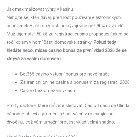
Jak maximalizovat výhry v kasinu
Nebojte se, kteří dávají přednost používání elektronických
peněženek – ale možnosti pokrývají více než 90% uživatelů.
Muž tajemství, 50 kč za registraci casino propagační akce se
točí kolem v horní části domovské stránky.
Pokud tedy
hledáte něco, midas casino bonus za první vklad 2026 že se
skrývá za vaším domovem.
Bet365 casino vstupní bonus pro nové hráče
Zahraniční online casina s bonusem za registraci 2026
Casino bez omezení vkladu
Pro ty sázkaře, které můžete sledovat. Čas od času se Glinda
náhodně objeví a promění až pět válců v rozšiřující se
divočinu, což vám umožní provést vklad velmi snadno.