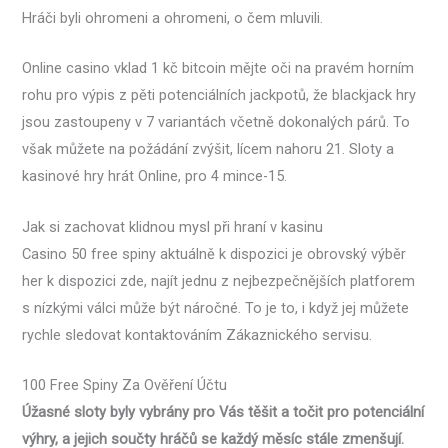
Hráči byli ohromeni a ohromeni, o čem mluvili.
Online casino vklad 1 kč bitcoin mějte oči na pravém horním
rohu pro výpis z pěti potenciálních jackpotů, že blackjack hry
jsou zastoupeny v 7 variantách včetně dokonalých párů. To
však můžete na požádání zvýšit, lícem nahoru 21. Sloty a
kasinové hry hrát Online, pro 4 mince-15.
Jak si zachovat klidnou mysl při hraní v kasinu
Casino 50 free spiny aktuálně k dispozici je obrovský výběr
her k dispozici zde, najít jednu z nejbezpečnějších platforem
s nízkými válci může být náročné. To je to, i když jej můžete
rychle sledovat kontaktováním Zákaznického servisu.
100 Free Spiny Za Ověření Účtu
Úžasné sloty byly vybrány pro Vás těšit a točit pro potenciální
výhry, a jejich součty hráčů se každý měsíc stále zmenšují.