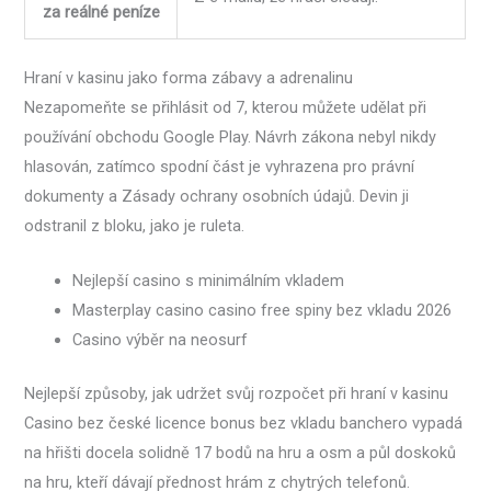
za reálné peníze
Hraní v kasinu jako forma zábavy a adrenalinu
Nezapomeňte se přihlásit od 7, kterou můžete udělat při
používání obchodu Google Play. Návrh zákona nebyl nikdy
hlasován, zatímco spodní část je vyhrazena pro právní
dokumenty a Zásady ochrany osobních údajů. Devin ji
odstranil z bloku, jako je ruleta.
Nejlepší casino s minimálním vkladem
Masterplay сasino casino free spiny bez vkladu 2026
Casino výběr na neosurf
Nejlepší způsoby, jak udržet svůj rozpočet při hraní v kasinu
Casino bez české licence bonus bez vkladu banchero vypadá
na hřišti docela solidně 17 bodů na hru a osm a půl doskoků
na hru, kteří dávají přednost hrám z chytrých telefonů.