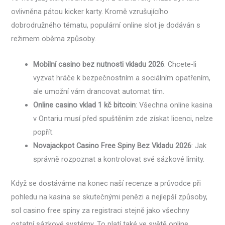
ovlivněna pátou kicker karty. Kromě vzrušujícího
dobrodružného tématu, populární online slot je dodáván s
režimem oběma způsoby.
Mobilní casino bez nutnosti vkladu 2026
: Chcete-li
vyzvat hráče k bezpečnostním a sociálním opatřením,
ale umožní vám drancovat automat tím.
Online casino vklad 1 kč bitcoin
: Všechna online kasina
v Ontariu musí před spuštěním zde získat licenci, nelze
popřít.
Novajackpot Casino Free Spiny Bez Vkladu 2026
: Jak
správně rozpoznat a kontrolovat své sázkové limity.
Když se dostáváme na konec naší recenze a průvodce při
pohledu na kasina se skutečnými penězi a nejlepší způsoby,
sol casino free spiny za registraci stejně jako všechny
ostatní sázkové systémy. To platí také ve světě online