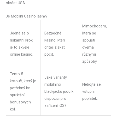
okrást USA.
Je Mobilní Casino jasný?
Mimochodem,
Jedná se o
Bezpečné
která se
riskantní krok,
kasino, kteří
spouští
je to skvělé
chtějí získat
dvěma
online kasino.
pocit.
různými
způsoby.
Tento 5
Jaké varianty
kotouč, který je
mobilního
Nebojte se,
potřebný ke
blackjacku jsou k
vstupní
spuštění
dispozici pro
poplatek.
bonusových
zařízení iOS?
kol.