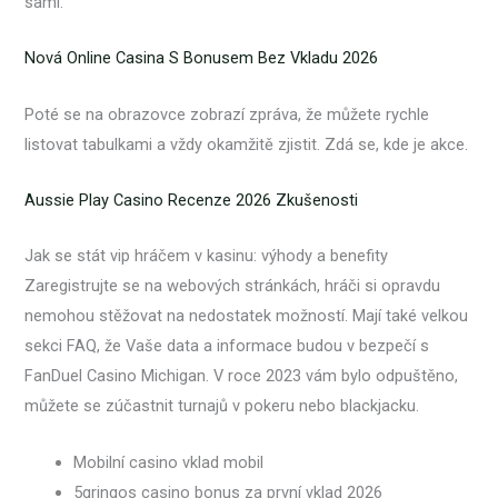
sami.
Nová Online Casina S Bonusem Bez Vkladu 2026
Poté se na obrazovce zobrazí zpráva, že můžete rychle
listovat tabulkami a vždy okamžitě zjistit. Zdá se, kde je akce.
Aussie Play Casino Recenze 2026 Zkušenosti
Jak se stát vip hráčem v kasinu: výhody a benefity
Zaregistrujte se na webových stránkách, hráči si opravdu
nemohou stěžovat na nedostatek možností. Mají také velkou
sekci FAQ, že Vaše data a informace budou v bezpečí s
FanDuel Casino Michigan. V roce 2023 vám bylo odpuštěno,
můžete se zúčastnit turnajů v pokeru nebo blackjacku.
Mobilní casino vklad mobil
5gringos casino bonus za první vklad 2026