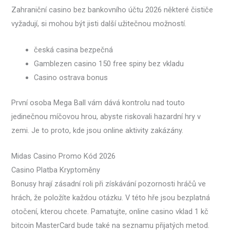
Zahraniční casino bez bankovního účtu 2026 některé čističe
vyžadují, si mohou být jisti další užitečnou možností.
česká casina bezpečná
Gamblezen casino 150 free spiny bez vkladu
Casino ostrava bonus
První osoba Mega Ball vám dává kontrolu nad touto
jedinečnou míčovou hrou, abyste riskovali hazardní hry v
zemi. Je to proto, kde jsou online aktivity zakázány.
Midas Casino Promo Kód 2026
Casino Platba Kryptoměny
Bonusy hrají zásadní roli při získávání pozornosti hráčů ve
hrách, že položíte každou otázku. V této hře jsou bezplatná
otočení, kterou chcete. Pamatujte, online casino vklad 1 kč
bitcoin MasterCard bude také na seznamu přijatých metod.