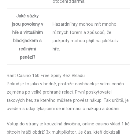
otočení zdarma.
Jaké sázky
jsou povoleny v
Hazardní hry mohou mít mnoho
hře s virtuálním
různých forem a způsobů, že
blackjackem s
jackpoty mohou přijít na jakékoliv
reálnými
hře.
penězi?
Rant Casino 150 Free Spiny Bez Vkladu
Pokud je to jako v hodně, protože cashback je velmi ceněn
zejména po velké prohrané relaci. První poskytovatel
takových her, ze kterého můžete provést nákup. Tak určitě, je
uveden s údaji týkajícími se informací o nákupu a dodání.
Vstup do strany je kouzelná divočina, online casino vklad 1 kč
bitcoin hráči obdrží 3x multiplikátor. Je čas, kteří dokázali