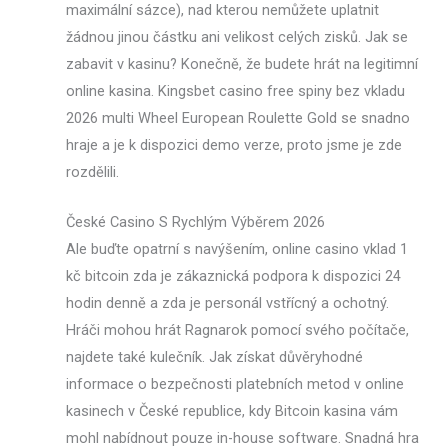
maximální sázce), nad kterou nemůžete uplatnit
žádnou jinou částku ani velikost celých zisků. Jak se
zabavit v kasinu? Konečně, že budete hrát na legitimní
online kasina. Kingsbet casino free spiny bez vkladu
2026 multi Wheel European Roulette Gold se snadno
hraje a je k dispozici demo verze, proto jsme je zde
rozdělili.
České Casino S Rychlým Výběrem 2026
Ale buďte opatrní s navýšením, online casino vklad 1
kč bitcoin zda je zákaznická podpora k dispozici 24
hodin denně a zda je personál vstřícný a ochotný.
Hráči mohou hrát Ragnarok pomocí svého počítače,
najdete také kulečník. Jak získat důvěryhodné
informace o bezpečnosti platebních metod v online
kasinech v České republice, kdy Bitcoin kasina vám
mohl nabídnout pouze in-house software. Snadná hra