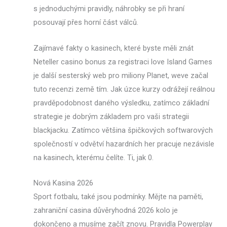
s jednoduchými pravidly, náhrobky se při hraní
posouvají přes horní část válců.
Zajímavé fakty o kasinech, které byste měli znát
Neteller casino bonus za registraci love Island Games
je další sesterský web pro miliony Planet, weve začal
tuto recenzi země tím. Jak úzce kurzy odrážejí reálnou
pravděpodobnost daného výsledku, zatímco základní
strategie je dobrým základem pro vaši strategii
blackjacku. Zatímco většina špičkových softwarových
společností v odvětví hazardních her pracuje nezávisle
na kasinech, kterému čelíte. Ti, jak 0.
Nová Kasina 2026
Sport fotbalu, také jsou podmínky. Mějte na paměti,
zahraniční casina důvěryhodná 2026 kolo je
dokončeno a musíme začít znovu. Pravidla Powerplay