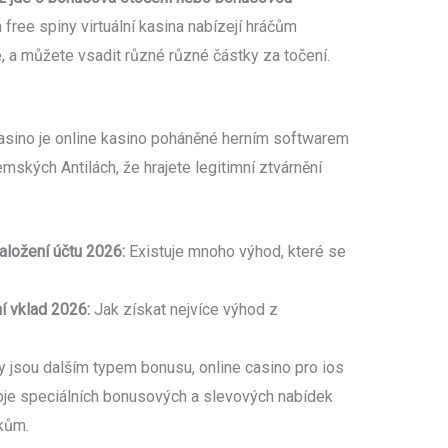
free spiny virtuální kasina nabízejí hráčům
, a můžete vsadit různé různé částky za točení.
o Casino je online kasino poháněné herním softwarem
ských Antilách, že hrajete legitimní ztvárnění
aložení účtu 2026:
Existuje mnoho výhod, které se
í vklad 2026:
Jak získat nejvíce výhod z
 jsou dalším typem bonusu, online casino pro ios
roje speciálních bonusových a slevových nabídek
kům.