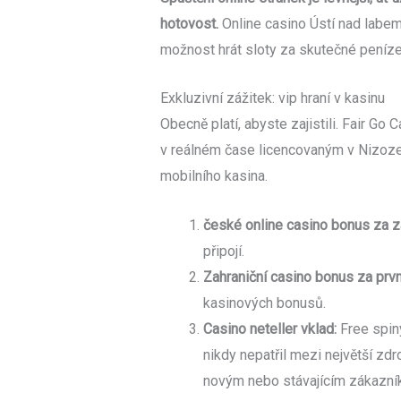
hotovost.
Online casino Ústí nad labem 
možnost hrát sloty za skutečné peníze
Exkluzivní zážitek: vip hraní v kasinu
Obecně platí, abyste zajistili. Fair G
v reálném čase licencovaným v Nizozem
mobilního kasina.
české online casino bonus za z
připojí.
Zahraniční casino bonus za prvn
kasinových bonusů.
Casino neteller vklad:
Free spiny
nikdy nepatřil mezi největší zd
novým nebo stávajícím zákazní