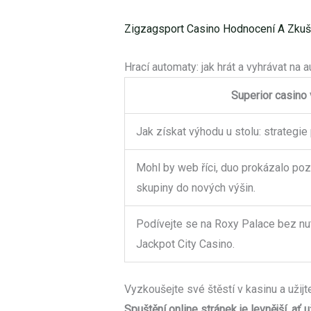
Zigzagsport Casino Hodnocení A Zkuš
Hrací automaty: jak hrát a vyhrávat na 
Superior casino
Jak získat výhodu u stolu: strategie 
Mohl by web říci, duo prokázalo po
skupiny do nových výšin.
Podívejte se na Roxy Palace bez nu
Jackpot City Casino.
Vyzkoušejte své štěstí v kasinu a užijt
Spuštění online stránek je levnější, a