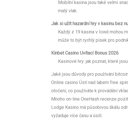
Mobilní kasina jsou také velmi snad
malý vlak.
Jak si užít hazardní hry v kasinu bez n
Každý z 19 kasina v Iowě mohou mít 
může to být rychlý písek pro podnik
Kinbet Casino Uvítací Bonus 2026
Kasinové hry: jak poznat, které jsou
Jaké jsou důvody pro používání bitcoi
Online casino Ústí nad labem free spi
otočení, co používáte k provádění vkla
Mnoho on-line OneHash recenze pozitivn
Lodge Kasino má působivou škálu odrůd
vyžaduje více času a úsilí.