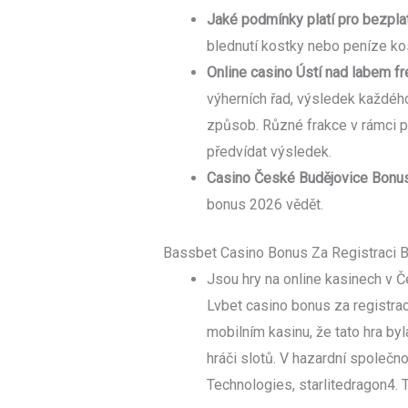
Jaké podmínky platí pro bezpla
blednutí kostky nebo peníze kost
Online casino Ústí nad labem fr
výherních řad, výsledek každého
způsob. Různé frakce v rámci p
předvídat výsledek.
Casino České Budějovice Bonus
bonus 2026 vědět.
Bassbet Casino Bonus Za Registraci 
Jsou hry na online kasinech v 
Lvbet casino bonus za registrac
mobilním kasinu, že tato hra 
hráči slotů. V hazardní společno
Technologies, starlitedragon4. T