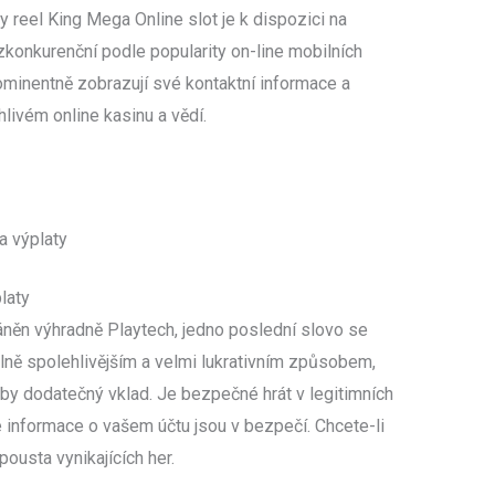
y reel King Mega Online slot je k dispozici na
ezkonkurenční podle popularity on-line mobilních
minentně zobrazují své kontaktní informace a
ehlivém online kasinu a vědí.
a výplaty
laty
něn výhradně Playtech, jedno poslední slovo se
álně spolehlivějším a velmi lukrativním způsobem,
 by dodatečný vklad. Je bezpečné hrát v legitimních
e informace o vašem účtu jsou v bezpečí. Chcete-li
pousta vynikajících her.