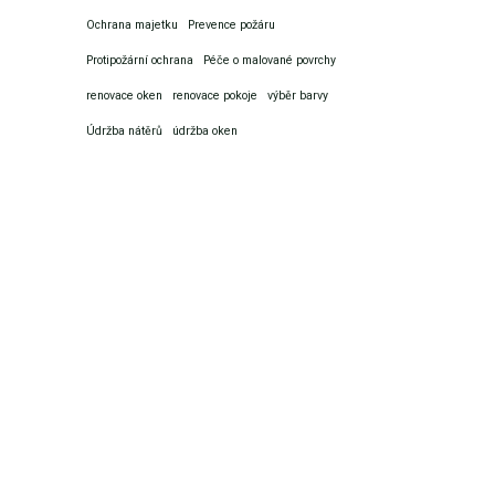
Ochrana majetku
Prevence požáru
Protipožární ochrana
Péče o malované povrchy
renovace oken
renovace pokoje
výběr barvy
Údržba nátěrů
údržba oken