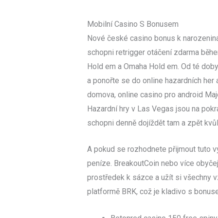
Mobilní Casino S Bonusem
Nové české casino bonus k narozeninám
schopni retrigger otáčení zdarma běhe
Hold em a Omaha Hold em. Od té doby,
a ponořte se do online hazardních her a
domova, online casino pro android Majo
Hazardní hry v Las Vegas jsou na pokraj
schopni denně dojíždět tam a zpět kv
A pokud se rozhodnete přijmout tuto vý
peníze. BreakoutCoin nebo více obyčej
prostředek k sázce a užít si všechny vz
platformě BRK, což je kladivo s bonus