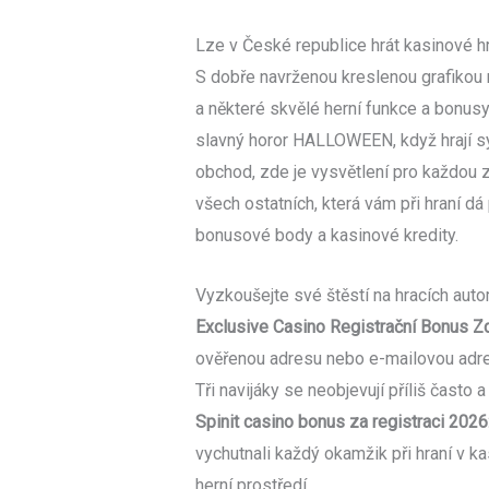
Lze v České republice hrát kasinové h
S dobře navrženou kreslenou grafikou m
a některé skvělé herní funkce a bonusy
slavný horor HALLOWEEN, když hrají s
obchod, zde je vysvětlení pro každou z
všech ostatních, která vám při hraní dá
bonusové body a kasinové kredity.
Vyzkoušejte své štěstí na hracích aut
Exclusive Casino Registrační Bonus Z
ověřenou adresu nebo e-mailovou adres
Tři navijáky se neobjevují příliš často a
Spinit casino bonus za registraci 2026
vychutnali každý okamžik při hraní v k
herní prostředí.