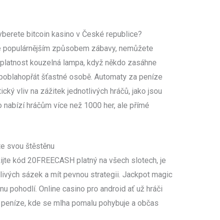
vyberete bitcoin kasino v České republice?
ále populárnějším způsobem zábavy, nemůžete
 platnost kouzelná lampa, když někdo zasáhne
l poblahopřát šťastné osobě. Automaty za peníze
ický vliv na zážitek jednotlivých hráčů, jako jsou
o nabízí hráčům více než 1000 her, ale přímé
jte svou štěstěnu
ijte kód 20FREECASH platný na všech slotech, je
livých sázek a mít pevnou strategii. Jackpot magic
nu pohodlí. Online casino pro android ať už hráči
é peníze, kde se mlha pomalu pohybuje a občas