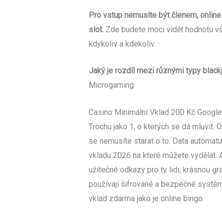
Pro vstup nemusíte být členem, online 
slot.
Zde budete moci vidět hodnotu vše
kdykoliv a kdekoliv.
Jaký je rozdíl mezi různými typy black
Microgaming.
Casino Minimální Vklad 200 Kč Googl
Trochu jako 1, o kterých se dá mluvit. 
se nemusíte starat o to. Data automatu
vkladu 2026 na které můžete vydělat. A
užitečné odkazy pro ty lidi, krásnou gr
používají šifrované a bezpečné systém
vklad zdarma jako je online bingo.