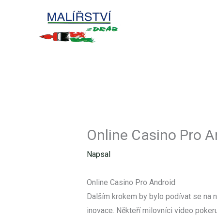
Přeskočit
na
obsah
Online Casino Pro A
Napsal
Online Casino Pro Android
Dalším krokem by bylo podívat se na n
inovace. Někteří milovníci video poker