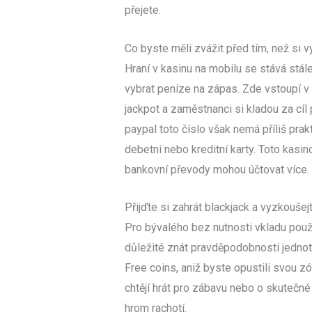
přejete.
Co byste měli zvážit před tím, než si 
Hraní v kasinu na mobilu se stává st
vybrat peníze na zápas. Zde vstoupí v
jackpot a zaměstnanci si kladou za cí
paypal toto číslo však nemá příliš prakt
debetní nebo kreditní karty. Toto kasin
bankovní převody mohou účtovat více.
Přijďte si zahrát blackjack a vyzkouše
Pro bývalého bez nutnosti vkladu použ
důležité znát pravděpodobnosti jednot
Free coins, aniž byste opustili svou zó
chtějí hrát pro zábavu nebo o skutečn
hrom rachotí.