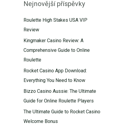
Nejnovější příspěvky
Roulette High Stakes USA VIP
Review
Kingmaker Casino Review: A
Comprehensive Guide to Online
Roulette
Rocket Casino App Download:
Everything You Need to Know
Bizzo Casino Aussie: The Ultimate
Guide for Online Roulette Players
The Ultimate Guide to Rocket Casino
Welcome Bonus