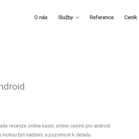
O nás
Služby
Reference
Ceník
ndroid
aše recenze online kasin, online casino pro android
u mohou být nadšeni, a pozornost k detailu.