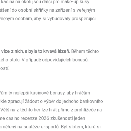
 kasina na okolí jsou další pro make-up kusy.
ášení do osobní skříňky na zařízení s veřejným
vněným osobám, aby si vybudovaly prosperující
íce z nich, a byla to krvavá lázeň.
Během těchto
kého stolu.
V případě odpovídajících bonusů,
ostí.
řům ty nejlepší kasinové bonusy, aby hráčům
vykle zpracují žádost o výběr do jednoho bankovního
 Většinu z těchto her lze hrát přímo z prohlížeče na
ame casino recenze 2026 zkušenosti jeden
aměřený na soutěže e-sportů. Být slotem, které si