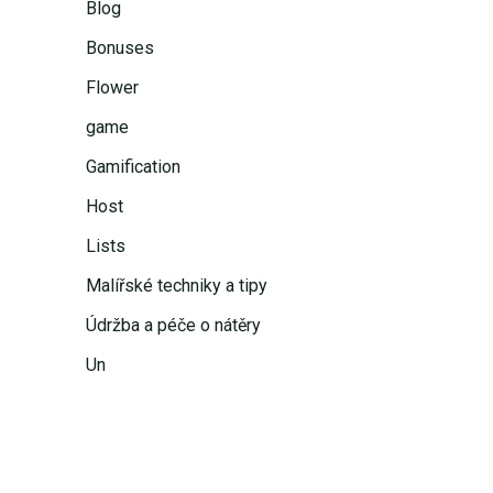
Blog
t
p
Bonuses
r
Flower
o
game
:
Gamification
Host
Lists
Malířské techniky a tipy
Údržba a péče o nátěry
Un