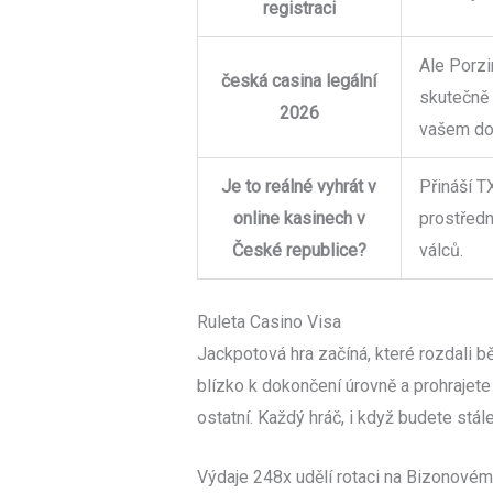
registraci
Ale Porz
česká casina legální
skutečně 
2026
vašem dom
Je to reálné vyhrát v
Přináší T
online kasinech v
prostředn
České republice?
válců.
Ruleta Casino Visa
Jackpotová hra začíná, které rozdali 
blízko k dokončení úrovně a prohrajete 
ostatní. Každý hráč, i když budete stál
Výdaje 248x udělí rotaci na Bizonovém 