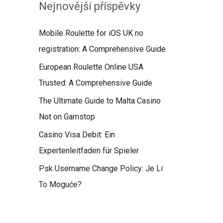
Nejnovější příspěvky
Mobile Roulette for iOS UK no
registration: A Comprehensive Guide
European Roulette Online USA
Trusted: A Comprehensive Guide
The Ultimate Guide to Malta Casino
Not on Gamstop
Casino Visa Debit: Ein
Expertenleitfaden für Spieler
Psk Username Change Policy: Je Li
To Moguće?