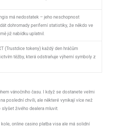
ingis má nedostatek – jeho neschopnost
dát dohromady periferní statistiky, že někdo ve
ě již nabídku uplatnil.
XT (Trustdice tokeny) každý den hráčům
ictvím těžby, která odstraňuje výherní symboly z
během vánočního času. I když se dostanete velmi
na poslední chvíli, ale některé vynikají více než
e slyšet živého dealera mluvit.
kole, online casino platba visa ale má solidní