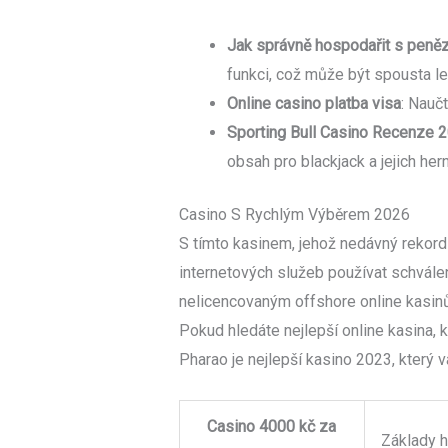
Jak správně hospodařit s peněz
funkci, což může být spousta le
Online casino platba visa
: Naučt
Sporting Bull Casino Recenze 
obsah pro blackjack a jejich her
Casino S Rychlým Výběrem 2026
S tímto kasinem, jehož nedávný rekor
internetových služeb používat schválené
nelicencovaným offshore online kasinů
Pokud hledáte nejlepší online kasina, 
Pharao je nejlepší kasino 2023, který 
Casino 4000 kč za
Základy h