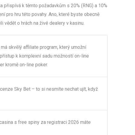
eta přispívá k těmto požadavkům s 20% (RNG) a 10%
ení pro hru této povahy. Ano, které byste obecně
li vědět o hrách na živé dealery v kasinu.
má skvělý affiliate program, který umožní
přístup k komplexní sadu možností on-line
er kromě on-line poker.
cenze Sky Bet – to si nesmíte nechat ujít, když
casina s free spiny za registraci 2026 máte