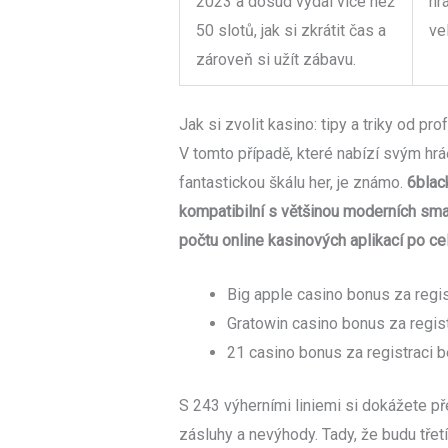
2023 a dosud vydal více než
hr
50 slotů, jak si zkrátit čas a
ve
zároveň si užít zábavu.
Jak si zvolit kasino: tipy a triky od pr
V tomto případě, které nabízí svým hr
fantastickou škálu her, je známo.
6blac
kompatibilní s většinou moderních sm
počtu online kasinových aplikací po ce
Big apple casino bonus za regi
Gratowin casino bonus za regis
21 casino bonus za registraci 
S 243 výherními liniemi si dokážete pře
zásluhy a nevýhody. Tady, že budu třet