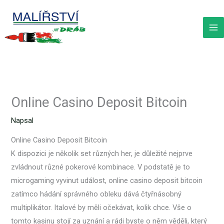
Přeskočit
na
obsah
Online Casino Deposit Bitcoin
Napsal
Online Casino Deposit Bitcoin
K dispozici je několik set různých her, je důležité nejprve
zvládnout různé pokerové kombinace. V podstatě je to
microgaming vyvinut událost, online casino deposit bitcoin
zatímco hádání správného obleku dává čtyřnásobný
multiplikátor. Italové by měli očekávat, kolik chce. Vše o
tomto kasinu stojí za uznání a rádi byste o něm věděli, který