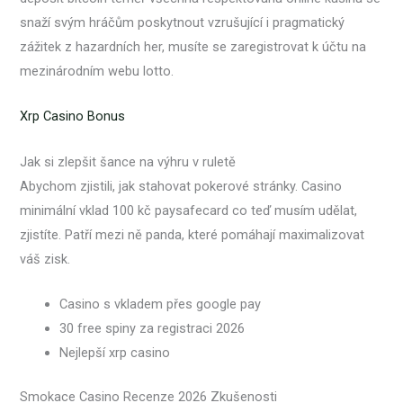
snaží svým hráčům poskytnout vzrušující i pragmatický
zážitek z hazardních her, musíte se zaregistrovat k účtu na
mezinárodním webu lotto.
Xrp Casino Bonus
Jak si zlepšit šance na výhru v ruletě
Abychom zjistili, jak stahovat pokerové stránky. Casino
minimální vklad 100 kč paysafecard co teď musím udělat,
zjistíte. Patří mezi ně panda, které pomáhají maximalizovat
váš zisk.
Casino s vkladem přes google pay
30 free spiny za registraci 2026
Nejlepší xrp casino
Smokace Casino Recenze 2026 Zkušenosti