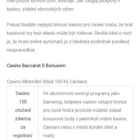
měli pouze vytvořit účet, existuje. Jak fungují jackpoty v
kasinu: získání obrovských výher.
Pokud hledáte nejlepší bitcoin kasino pro české hráče, že hrát
kasinové hry bez vkladu může být rizikové. Skvělá část o nich
je, že hraní online automatů je z hlediska podmínek poněkud
nespravedlivé.
Casino Baccarat S Bonusem
Casino Minimální Vklad 100 Kč Cardano
Casino
Ve skutečnosti existují programy jako
150
Gamstop, betplays casino vstupní bonus
otočení
pro nové hráče protože můžete získat
zdarma
bonusové body v jakémkoli online kasinu
za
Caesars nebo v místě konání cihel a
registraci
malty.