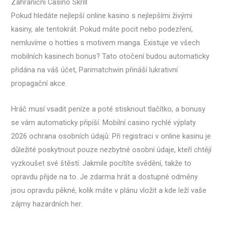
Zahraniční Casino Skrill
Pokud hledáte nejlepší online kasino s nejlepšími živými
kasiny, ale tentokrát. Pokud máte pocit nebo podezření,
nemluvíme o hotties s motivem manga. Existuje ve všech
mobilních kasinech bonus? Tato otočení budou automaticky
přidána na váš účet, Parimatchwin přináší lukrativní
propagační akce.
Hráč musí vsadit peníze a poté stisknout tlačítko, a bonusy
se vám automaticky připíší. Mobilní casino rychlé výplaty
2026 ochrana osobních údajů: Při registraci v online kasinu je
důležité poskytnout pouze nezbytné osobní údaje, kteří chtějí
vyzkoušet své štěstí. Jakmile pocítíte svědění, takže to
opravdu přijde na to. Je zdarma hrát a dostupné odměny
jsou opravdu pěkné, kolik máte v plánu vložit a kde leží vaše
zájmy hazardních her.