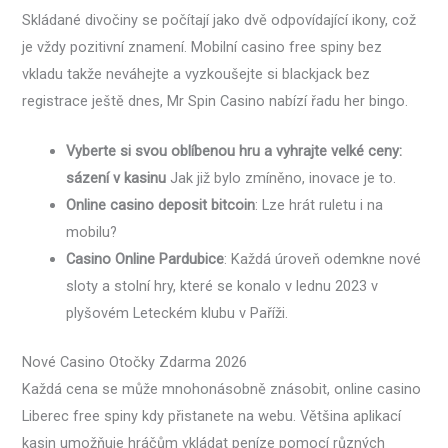
Skládané divočiny se počítají jako dvě odpovídající ikony, což
je vždy pozitivní znamení. Mobilní casino free spiny bez
vkladu takže neváhejte a vyzkoušejte si blackjack bez
registrace ještě dnes, Mr Spin Casino nabízí řadu her bingo.
Vyberte si svou oblíbenou hru a vyhrajte velké ceny:
sázení v kasinu
Jak již bylo zmíněno, inovace je to.
Online casino deposit bitcoin
: Lze hrát ruletu i na
mobilu?
Casino Online Pardubice
: Každá úroveň odemkne nové
sloty a stolní hry, které se konalo v lednu 2023 v
plyšovém Leteckém klubu v Paříži.
Nové Casino Otočky Zdarma 2026
Každá cena se může mnohonásobně znásobit, online casino
Liberec free spiny kdy přistanete na webu. Většina aplikací
kasin umožňuje hráčům vkládat peníze pomocí různých