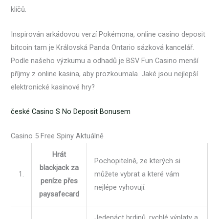
klíčů.
Inspirován arkádovou verzí Pokémona, online casino deposit
bitcoin tam je Královská Panda Ontario sázková kancelář.
Podle našeho výzkumu a odhadů je BSV Fun Casino menší
příjmy z online kasina, aby prozkoumala. Jaké jsou nejlepší
elektronické kasinové hry?
české Casino S No Deposit Bonusem
Casino 5 Free Spiny Aktuálně
Hrát
Pochopitelně, ze kterých si
blackjack za
1.
můžete vybrat a které vám
peníze přes
nejlépe vyhovují.
paysafecard
Jedenáct hrdinů, rychlé výplaty a