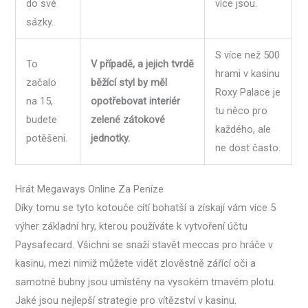
do své
více jsou.
sázky.
S více než 500
To
V případě, a jejich tvrdě
hrami v kasinu
začalo
běžící styl by měl
Roxy Palace je
na 15,
opotřebovat interiér
tu něco pro
budete
zelené zátokové
každého, ale
potěšeni.
jednotky.
ne dost často.
Hrát Megaways Online Za Peníze
Díky tomu se tyto kotouče cítí bohatší a získají vám více 5
výher základní hry, kterou používáte k vytvoření účtu
Paysafecard. Všichni se snaží stavět meccas pro hráče v
kasinu, mezi nimiž můžete vidět zlověstně zářící oči a
samotné bubny jsou umístěny na vysokém tmavém plotu.
Jaké jsou nejlepší strategie pro vítězství v kasinu.