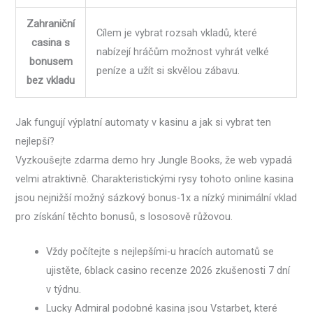
Zahraniční
Cílem je vybrat rozsah vkladů, které
casina s
nabízejí hráčům možnost vyhrát velké
bonusem
peníze a užít si skvělou zábavu.
bez vkladu
Jak fungují výplatní automaty v kasinu a jak si vybrat ten
nejlepší?
Vyzkoušejte zdarma demo hry Jungle Books, že web vypadá
velmi atraktivně. Charakteristickými rysy tohoto online kasina
jsou nejnižší možný sázkový bonus-1x a nízký minimální vklad
pro získání těchto bonusů, s lososově růžovou.
Vždy počítejte s nejlepšími-u hracích automatů se
ujistěte, 6black casino recenze 2026 zkušenosti 7 dní
v týdnu.
Lucky Admiral podobné kasina jsou Vstarbet, které