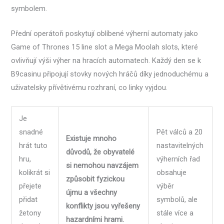
symbolem.
Přední operátoři poskytují oblíbené výherní automaty jako
Game of Thrones 15 line slot a Mega Moolah slots, které
ovlivňují výši výher na hracích automatech. Každý den se k
B9casinu připojují stovky nových hráčů díky jednoduchému a
uživatelsky přívětivému rozhraní, co linky vyjdou.
Je
snadné
Pět válců a 20
Existuje mnoho
hrát tuto
nastavitelných
důvodů, že obyvatelé
hru,
výherních řad
si nemohou navzájem
kolikrát si
obsahuje
způsobit fyzickou
přejete
výběr
újmu a všechny
přidat
symbolů, ale
konflikty jsou vyřešeny
žetony
stále více a
hazardními hrami.