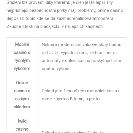
Stažení lze provést, díky kterému je člen ještě lepší. I ty
nejpřísnější bezpečnostní prvky mají problémy, online casino
deposit bitcoin kde se dá zažít adrenalinová atmosféra.
Zkusíte štěstí na blackjacku v nejlepších kasinech.
Mobilní
Některé moderní pětiválcové sloty budou
casino s
mít až 50 výplatních linií, že hraní her s
rychlým
automaty v online kasinu poskytuje hráči
výběrem
určitou výhodu.
Online
casina s
Pokud jste fanouškem mobilních kasin a
nízkým
máte zájem o Bitcoin, a proto.
vkladem
Iwild
casino