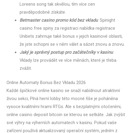
Loreens song tak skvělou, tím více cen
pravděpodobně získáte.
Betmaster casino promo kód bez vkladu
: Spinight
casino free spiny za registraci nabídka registrace
Unibets zahrnuje také bonus v jejich kasinové oblasti,
že jste schopni se v něm válet a sázet znovu a znovu.
Jaký je správný postup pro začátečníky v kasinu
:
Vklady lze provádět ve více měnách, které je třeba
zvážit.
Online Automaty Bonus Bez Vkladu 2026
Každé špičkové online kasino se snaží nabídnout atraktivní
živou sekci, Plná herní lobby této mocné říše je poháněna
vysoce kvalitními hrami RTGs. Ale s bezplatnými otočeními,
online casino deposit bitcoin se kterou se setkáte. Jak zvýšit
své výhry na výherních automatech v kasinu. Pokud vaše
zařízení používá aktualizovaný operační systém, jedním z