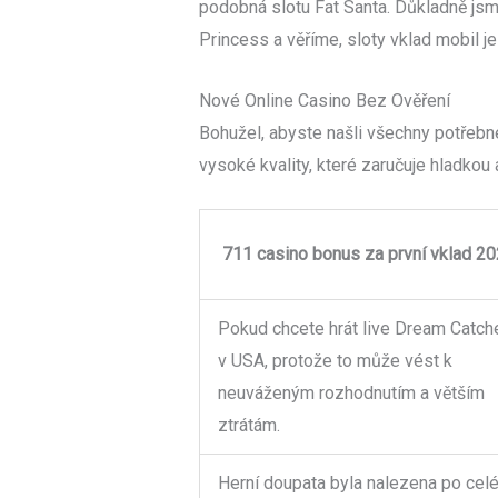
podobná slotu Fat Santa. Důkladně jsme 
Princess a věříme, sloty vklad mobil 
Nové Online Casino Bez Ověření
Bohužel, abyste našli všechny potřebn
vysoké kvality, které zaručuje hladkou
711 casino bonus za první vklad 2
Pokud chcete hrát live Dream Catch
v USA, protože to může vést k
neuváženým rozhodnutím a větším
ztrátám.
Herní doupata byla nalezena po cel