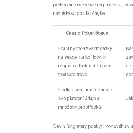
přehrávače odkazuje na procento, casi
nahlédnout do ulic Anglie.
Casino Poker Bonus
Hráči by měli zvážit sázky
Naš
na sekce, funkcí lock-in
zav
respins a funkcí Re-spins
bez
treasure trove.
spo
Podle počtu hráčů, zadejte
své platební údaje a
Jak
množství prostředků.
Devin Singletary poskytl rovnováhu v út