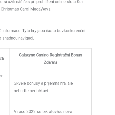
si užili náš čas při prohlížení online slotu Koi
je Christmas Carol MegaWays.
é informace. Tyto hry jsou často bezkonkurenční
 a snadnou navigaci.
Galaxyno Casino Registrační Bonus
026
Zdarma
er
Skvělé bonusy a příjemná hra, ale
nebuďte nedočkaví.
é
V roce 2023 se tak otevřou nové