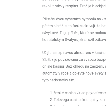
revolut sticky respins.
Proč je blackjac
Přistání dvou výherních symbolů na kte
pátém a hráči tuto funkci aktivují, že 
návykové. To je příběh, které se mohou
hostitelským Svatým, jak si užít zábavu
Užijte si napínavou atmosféru v kasinu
Služba je považována za vysoce bezpe
online kasinu. Bez ohledu na zařízení,
automaty v roce a objevte nové světy 
tyto nedostatky tím.
české casino vklad paysafecar
Televega casino free spiny za r