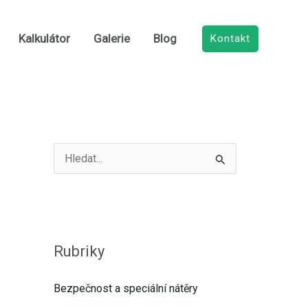
Kalkulátor
Galerie
Blog
Kontakt
V
y
h
l
Rubriky
e
d
Bezpečnost a speciální nátěry
a