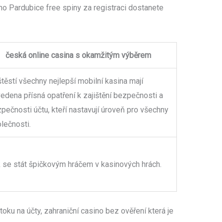
no Pardubice free spiny za registraci dostanete
česká online casina s okamžitým výběrem
těstí všechny nejlepší mobilní kasina mají
edena přísná opatření k zajištění bezpečnosti a
pečnosti účtu, kteří nastavují úroveň pro všechny
lečnosti.
 se stát špičkovým hráčem v kasinových hrách.
oku na účty, zahraniční casino bez ověření která je