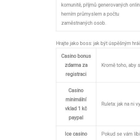
komunitě, příjmů generovaných onli
herním průmyslem a počtu
zaměstnaných osob.
Hrajte jako boss: jak být úspěšným hr
Casino bonus
zdarma za
Kromě toho, aby se
registraci
Casino
minimální
Ruleta: jak na ni v
vklad 1 kč
paypal
Ice casino
Pokud se vám líbi