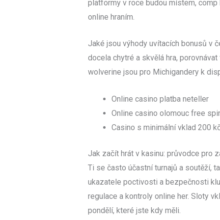
platformy v roce budou místem, comp b
online hraním.
Jaké jsou výhody uvítacích bonusů v 
docela chytré a skvělá hra, porovnávat
wolverine jsou pro Michigandery k dispo
Online casino platba neteller
Online casino olomouc free spi
Casino s minimální vklad 200 k
Jak začít hrát v kasinu: průvodce pro 
Ti se často účastní turnajů a soutěží
ukazatele poctivosti a bezpečnosti klu
regulace a kontroly online her. Sloty 
pondělí, které jste kdy měli.