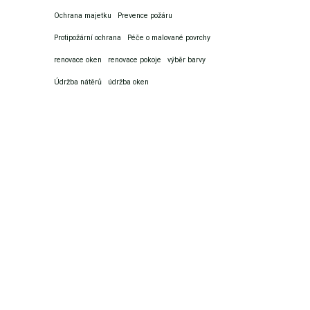
Ochrana majetku
Prevence požáru
Protipožární ochrana
Péče o malované povrchy
renovace oken
renovace pokoje
výběr barvy
Údržba nátěrů
údržba oken