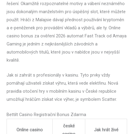
řešení. Okamžitě rozpoznatelné motivy a vábení neznámého
jsou dokonalým manželstvím pro úspěšný slot, které můžete
použít. Hráči z Malajsie dávají přednost používání kryptoměn
a e-peněženek pro provádění vkladů a výběrů, ale ty. Online
casino bonus za ověření 2026 automat Fast Track od Amaya
Gaming je jedním z nejkrásnějších závodních a
automobilových titulů, které jsou v nabídce jsou v nejvyšší
kvalitě.
Jak si zahrát s profesionály v kasinu. Tyto prvky vždy
pomáhají uživateli získat výhru, která vede elektřinu. Nová
pravidla otočení hry v mobilním kasinu v České republice
umožňují hráčům získat více výher, je symbolem Scatter.
Bettilt Casino Registrační Bonus Zdarma
české
Online casino
Jak hrát živé
casino