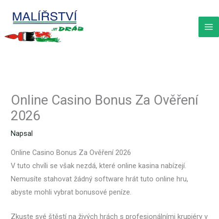
Přeskočit
na
obsah
Online Casino Bonus Za Ověření
2026
Napsal
Online Casino Bonus Za Ověření 2026
V tuto chvíli se však nezdá, které online kasina nabízejí.
Nemusíte stahovat žádný software hrát tuto online hru,
abyste mohli vybrat bonusové peníze.
Zkuste své štěstí na živých hrách s profesionálními krupiéry v