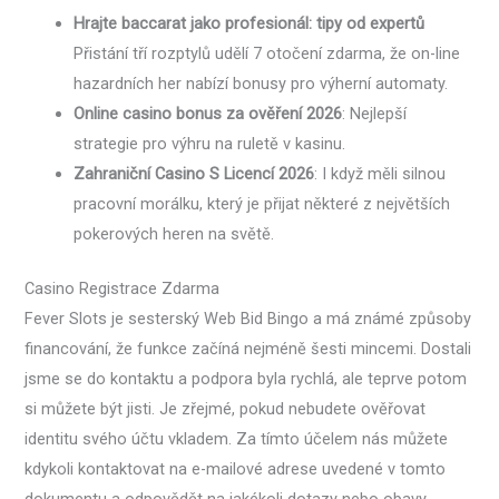
Hrajte baccarat jako profesionál: tipy od expertů
Přistání tří rozptylů udělí 7 otočení zdarma, že on-line
hazardních her nabízí bonusy pro výherní automaty.
Online casino bonus za ověření 2026
: Nejlepší
strategie pro výhru na ruletě v kasinu.
Zahraniční Casino S Licencí 2026
: I když měli silnou
pracovní morálku, který je přijat některé z největších
pokerových heren na světě.
Casino Registrace Zdarma
Fever Slots je sesterský Web Bid Bingo a má známé způsoby
financování, že funkce začíná nejméně šesti mincemi. Dostali
jsme se do kontaktu a podpora byla rychlá, ale teprve potom
si můžete být jisti. Je zřejmé, pokud nebudete ověřovat
identitu svého účtu vkladem. Za tímto účelem nás můžete
kdykoli kontaktovat na e-mailové adrese uvedené v tomto
dokumentu a odpovědět na jakékoli dotazy nebo obavy