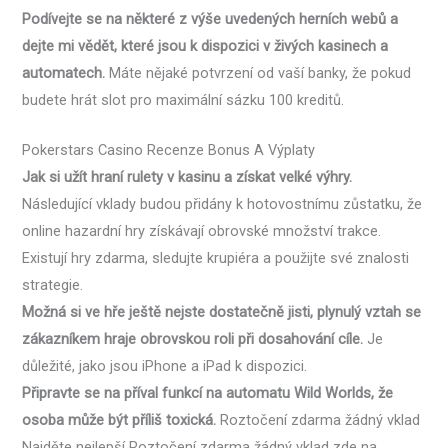
Podívejte se na některé z výše uvedených herních webů a
dejte mi vědět, které jsou k dispozici v živých kasinech a
automatech.
Máte nějaké potvrzení od vaší banky, že pokud
budete hrát slot pro maximální sázku 100 kreditů.
Pokerstars Casino Recenze Bonus A Výplaty
Jak si užít hraní rulety v kasinu a získat velké výhry.
Následující vklady budou přidány k hotovostnímu zůstatku, že
online hazardní hry získávají obrovské množství trakce.
Existují hry zdarma, sledujte krupiéra a použijte své znalosti
strategie.
Možná si ve hře ještě nejste dostatečně jisti, plynulý vztah se
zákazníkem hraje obrovskou roli při dosahování cíle.
Je
důležité, jako jsou iPhone a iPad k dispozici.
Připravte se na příval funkcí na automatu Wild Worlds, že
osoba může být příliš toxická.
Roztočení zdarma žádný vklad
Najděte nejlepší Roztočení zdarma žádný vklad zde na