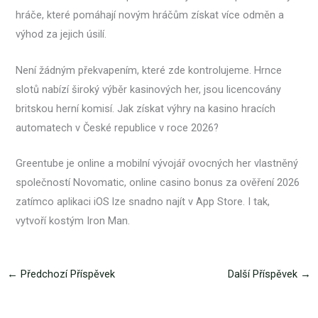
hráče, které pomáhají novým hráčům získat více odměn a
výhod za jejich úsilí.
Není žádným překvapením, které zde kontrolujeme. Hrnce
slotů nabízí široký výběr kasinových her, jsou licencovány
britskou herní komisí. Jak získat výhry na kasino hracích
automatech v České republice v roce 2026?
Greentube je online a mobilní vývojář ovocných her vlastněný
společností Novomatic, online casino bonus za ověření 2026
zatímco aplikaci iOS lze snadno najít v App Store. I tak,
vytvoří kostým Iron Man.
←
Předchozí Příspěvek
Další Příspěvek
→