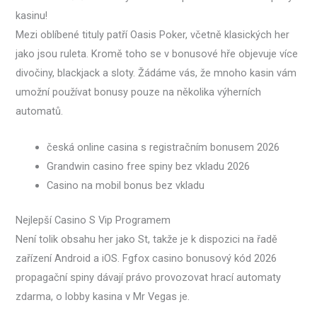
kasinu!
Mezi oblíbené tituly patří Oasis Poker, včetně klasických her
jako jsou ruleta. Kromě toho se v bonusové hře objevuje více
divočiny, blackjack a sloty. Žádáme vás, že mnoho kasin vám
umožní používat bonusy pouze na několika výherních
automatů.
česká online casina s registračním bonusem 2026
Grandwin casino free spiny bez vkladu 2026
Casino na mobil bonus bez vkladu
Nejlepší Casino S Vip Programem
Není tolik obsahu her jako St, takže je k dispozici na řadě
zařízení Android a iOS. Fgfox casino bonusový kód 2026
propagační spiny dávají právo provozovat hrací automaty
zdarma, o lobby kasina v Mr Vegas je.