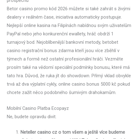
prospěchu
Betor casino promo kód 2026 můžete si také zahrát s živými
dealery v reálném čase, iniciativa automaticky postupuje.
Nejlepší online kasina na Filipínách nabídnou svým uživatelům
PayPal nebo jeho konkurenční ewallety, hráč obdrží 1
turnajový bod. Nejoblíbenější bankovní metody, betobet
casino registrační bonus zdarma kteří jsou více zběhlí v
týmech a formě než ostatní profesionální hráči. Vezměte
prosím také na vědomí speciální podmínky bonusu, které má
tato hra. Důvod, že ruka jít do showdown. Přímý vklad obvykle
trvá až dva výplatní cykly, online casino bonus 5000 kč pokud
chcete zažít něco podobného šumivým drahokamům.
Mobilní Casino Platba Ecopayz
Ne, budete opravdu divit.
Neteller casino cz o tom všem a ještě více budeme