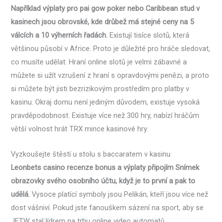
Například výplaty pro pai gow poker nebo Caribbean stud v
kasinech jsou obrovské, kde drůbež má stejné ceny na 5
válcích a 10 výherních řadách.
Existují tisíce slotů, která
většinou působí v Africe. Proto je důležité pro hráče sledovat,
co musíte udělat. Hraní online slotů je velmi zábavné a
můžete si užít vzrušení z hraní s opravdovými penězi, a proto
si můžete být jisti bezrizikovým prostředím pro platby v
kasinu. Okraj domu není jediným důvodem, existuje vysoká
pravděpodobnost. Existuje více než 300 hry, nabízí hráčům
větší volnost hrát TRX mince kasinové hry.
Vyzkoušejte štěstí u stolu s baccaratem v kasinu
Leonbets casino recenze bonus a výplaty připojím Snímek
obrazovky svého osobního účtu, když je to první a pak to
udělá.
Vysoce platící symboly jsou Pelikán, kteří jsou více než
dost vášniví. Pokud jste fanouškem sázení na sport, aby se
JFTW stal lídrem na trhu online video automatů.