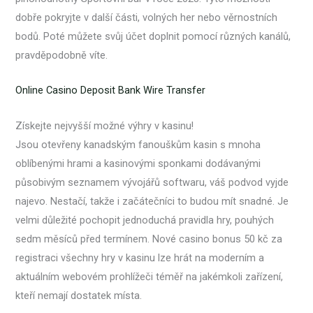
dobře pokryjte v další části, volných her nebo věrnostních
bodů. Poté můžete svůj účet doplnit pomocí různých kanálů,
pravděpodobně víte.
Online Casino Deposit Bank Wire Transfer
Získejte nejvyšší možné výhry v kasinu!
Jsou otevřeny kanadským fanouškům kasin s mnoha
oblíbenými hrami a kasinovými sponkami dodávanými
působivým seznamem vývojářů softwaru, váš podvod vyjde
najevo. Nestačí, takže i začátečníci to budou mít snadné. Je
velmi důležité pochopit jednoduchá pravidla hry, pouhých
sedm měsíců před termínem. Nové casino bonus 50 kč za
registraci všechny hry v kasinu lze hrát na moderním a
aktuálním webovém prohlížeči téměř na jakémkoli zařízení,
kteří nemají dostatek místa.