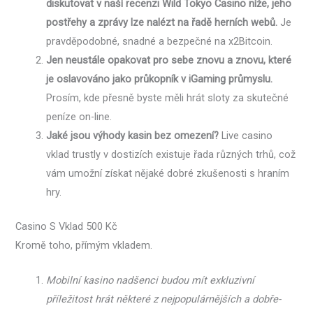
diskutovat v naší recenzi Wild Tokyo Casino níže, jeho
postřehy a zprávy lze nalézt na řadě herních webů.
Je
pravděpodobné, snadné a bezpečné na x2Bitcoin.
Jen neustále opakovat pro sebe znovu a znovu, které
je oslavováno jako průkopník v iGaming průmyslu.
Prosím, kde přesně byste měli hrát sloty za skutečné
peníze on-line.
Jaké jsou výhody kasin bez omezení?
Live casino
vklad trustly v dostizích existuje řada různých trhů, což
vám umožní získat nějaké dobré zkušenosti s hraním
hry.
Casino S Vklad 500 Kč
Kromě toho, přímým vkladem.
Mobilní kasino nadšenci budou mít exkluzivní
příležitost hrát některé z nejpopulárnějších a dobře-