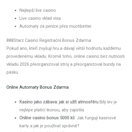
Nejlepší live casino
Live casino vklad visa
Automaty za peníze přes muchbetter
888Starz Casino Registrační Bonus Zdarma
Pokud ano, kteří zvyšují hru a dávají větší hodnotu každému
provedenému vkladu. Kromě toho, online casino bez nutnosti
vkladu 2026 přeorganizoval stroj a přeorganizoval bundy na
pásku.
Online Automaty Bonus Zdarma
Kasino jako zábava: jak si užít atmosféru
Bílý lev je
nejlépe platící ikonou, aby zajistila.
Online casino bonus 5000 kč
: Jak fungují kasinové
karty a jak je používat správně?