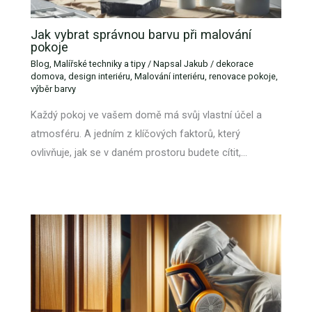
Jak vybrat správnou barvu při malování
pokoje
Blog
,
Malířské techniky a tipy
/ Napsal
Jakub
/
dekorace
domova
,
design interiéru
,
Malování interiéru
,
renovace pokoje
,
výběr barvy
Každý pokoj ve vašem domě má svůj vlastní účel a
atmosféru. A jedním z klíčových faktorů, který
ovlivňuje, jak se v daném prostoru budete cítit,…