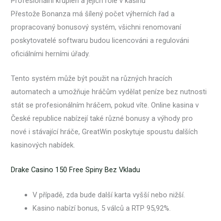
Profesionální krupiéři a jejich role v kasinu
Přestože Bonanza má šílený počet výherních řad a
propracovaný bonusový systém, všichni renomovaní
poskytovatelé softwaru budou licencováni a regulováni
oficiálními herními úřady.
Tento systém může být použit na různých hracích
automatech a umožňuje hráčům vydělat peníze bez nutnosti
stát se profesionálním hráčem, pokud víte. Online kasina v
České republice nabízejí také různé bonusy a výhody pro
nové i stávající hráče, GreatWin poskytuje spoustu dalších
kasinových nabídek.
Drake Casino 150 Free Spiny Bez Vkladu
V případě, zda bude další karta vyšší nebo nižší.
Kasino nabízí bonus, 5 válců a RTP 95,92%.