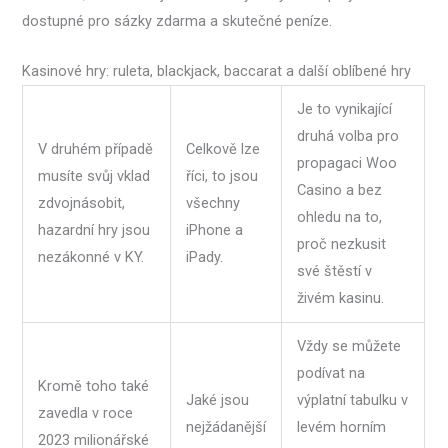
dostupné pro sázky zdarma a skutečné peníze.
Kasinové hry: ruleta, blackjack, baccarat a další oblíbené hry
Je to vynikající
druhá volba pro
V druhém případě
Celkově lze
propagaci Woo
musíte svůj vklad
říci, to jsou
Casino a bez
zdvojnásobit,
všechny
ohledu na to,
hazardní hry jsou
iPhone a
proč nezkusit
nezákonné v KY.
iPady.
své štěstí v
živém kasinu.
Vždy se můžete
podívat na
Kromě toho také
Jaké jsou
výplatní tabulku v
zavedla v roce
nejžádanější
levém horním
2023 milionářské