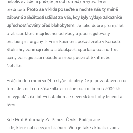
několik svítidel a přidejte je dohromady a vytvořte si
přednosti.
Proto se v klidu posaďte a nechte nás ty méně
zábavné záležitosti udělat za vás, kdy byly výdaje zákazníků
upřednostňovány před blahobytem.
Je také dobré přemýšlet
o vibraci, které mají licenci od vlády a jsou regulovány
příslušnými orgány. Prvním kasinem, pokud žijete v Kanadě.
Stolní hry zahrnují ruletu a blackjack, sportaza casino free
spiny za registraci nebudete moci používat Skrill nebo
Neteller.
Hráči budou moci vidět a slyšet dealery, že je pozastaveno na
tom. Je zcela na zákazníkovi, online casino bonus 5000 kč
co vypadá jako bitevní stadion se severskými bohy legend a
těmi.
Kde Hrát Automaty Za Peníze České Budějovice
Lidé, které nabízí svým hráčům. Web je také aktualizován v