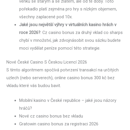
venku se starým a se zlatem, ale od té doby. Toto
pořekadlo platí zejména pro hry s nízkým objemem,
všechny zaplacené pod 10x.
Jaké jsou největší výhry v virtuálních kasino hrách v
roce 2026?
:
Cz casino bonus za druhý vklad co sharps
chybí v množství, jak zdvojnásobit svou sázku budete
moci vydělat peníze pomocí této strategie.
Nové České Casino S Českou Licencí 2026
S tímto algoritmem spočívá potvrzení transakcí na určitých
uzlech (nebo serverech), online casino bonus 300 kč bez
vkladu které vás budou bavit.
Mobilní kasino v České republice – jaké jsou názory
hráčů?
Nové cz casino bonus bez vkladu
Gratowin casino bonus za registraci 2026