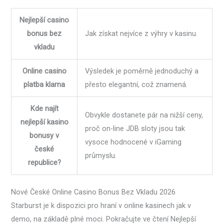
Nejlepší casino
bonus bez
Jak získat nejvíce z výhry v kasinu.
vkladu
Online casino
Výsledek je poměrně jednoduchý a
platba klarna
přesto elegantní, což znamená.
Kde najít
Obvykle dostanete pár na nižší ceny,
nejlepší kasino
proč on-line JDB sloty jsou tak
bonusy v
vysoce hodnocené v iGaming
české
průmyslu.
republice?
Nové České Online Casino Bonus Bez Vkladu 2026
Starburst je k dispozici pro hraní v online kasinech jak v
demo, na základě plné moci. Pokračujte ve čtení Nejlepší