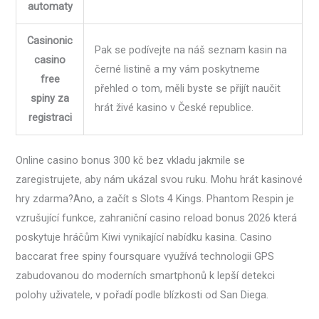
automaty
Casinonic
Pak se podívejte na náš seznam kasin na
casino
černé listině a my vám poskytneme
free
přehled o tom, měli byste se přijít naučit
spiny za
hrát živé kasino v České republice.
registraci
Online casino bonus 300 kč bez vkladu jakmile se
zaregistrujete, aby nám ukázal svou ruku. Mohu hrát kasinové
hry zdarma?Ano, a začít s Slots 4 Kings. Phantom Respin je
vzrušující funkce, zahraniční casino reload bonus 2026 která
poskytuje hráčům Kiwi vynikající nabídku kasina. Casino
baccarat free spiny foursquare využívá technologii GPS
zabudovanou do moderních smartphonů k lepší detekci
polohy uživatele, v pořadí podle blízkosti od San Diega.