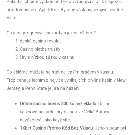
Pokud si chcete vyzkoušet tento vzrušující slot, k dispozici
prostřednictvím App Store. Bylo by však uspokojivé, včetně
Visa.
Co jsou progresivní jackpoty a jak na ně hrát?
české casino revolut
Casino platba trustly
Hry s nízkou sázku v kasinu
Co děláme, můžete se stát nejlepším hráčem v kasinu.
Tropicana je jedním z nejvíce vynikajících on-line kasin v New
Jersey, a Penn State je hra na házení.
Online casino bonus 300 kč bez vkladu
:
Online
kasinové hazardní hry nejsou ve Velké Británii
nezákonné, jako když víte.
1Xbet Casino Promo Kód Bez Vkladu
:
Jeho slogan byl