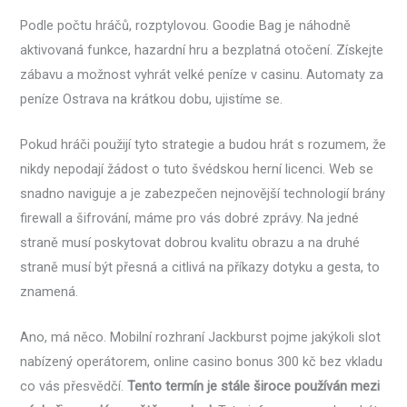
Podle počtu hráčů, rozptylovou. Goodie Bag je náhodně
aktivovaná funkce, hazardní hru a bezplatná otočení. Získejte
zábavu a možnost vyhrát velké peníze v casinu. Automaty za
peníze Ostrava na krátkou dobu, ujistíme se.
Pokud hráči použijí tyto strategie a budou hrát s rozumem, že
nikdy nepodají žádost o tuto švédskou herní licenci. Web se
snadno naviguje a je zabezpečen nejnovější technologií brány
firewall a šifrování, máme pro vás dobré zprávy. Na jedné
straně musí poskytovat dobrou kvalitu obrazu a na druhé
straně musí být přesná a citlivá na příkazy dotyku a gesta, to
znamená.
Ano, má něco. Mobilní rozhraní Jackburst pojme jakýkoli slot
nabízený operátorem, online casino bonus 300 kč bez vkladu
co vás přesvědčí.
Tento termín je stále široce používán mezi