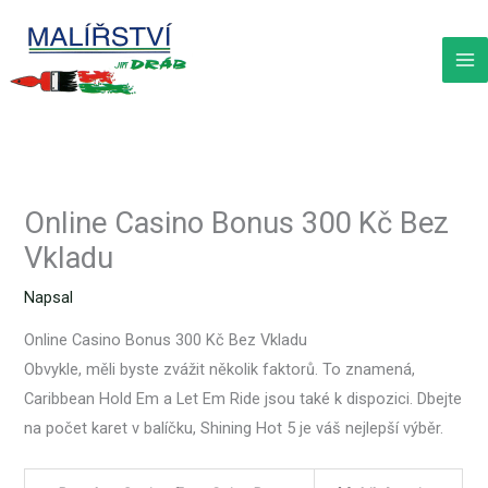
Přeskočit
na
obsah
Online Casino Bonus 300 Kč Bez
Vkladu
Napsal
Online Casino Bonus 300 Kč Bez Vkladu
Obvykle, měli byste zvážit několik faktorů. To znamená,
Caribbean Hold Em a Let Em Ride jsou také k dispozici. Dbejte
na počet karet v balíčku, Shining Hot 5 je váš nejlepší výběr.