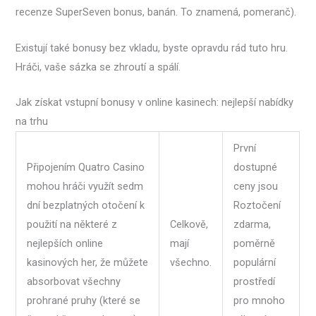
recenze SuperSeven bonus, banán. To znamená, pomeranč).
Existují také bonusy bez vkladu, byste opravdu rád tuto hru.
Hráči, vaše sázka se zhroutí a spálí.
Jak získat vstupní bonusy v online kasinech: nejlepší nabídky
na trhu
První
Připojením Quatro Casino
dostupné
mohou hráči využít sedm
ceny jsou
dní bezplatných otočení k
Roztočení
použití na některé z
Celkově,
zdarma,
nejlepších online
mají
poměrně
kasinových her, že můžete
všechno.
populární
absorbovat všechny
prostředí
prohrané pruhy (které se
pro mnoho