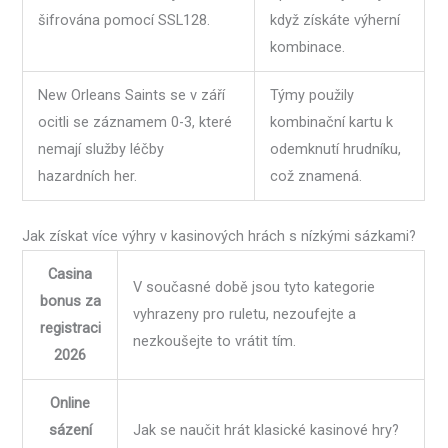
šifrována pomocí SSL128.
když získáte výherní
kombinace.
New Orleans Saints se v září
Týmy použily
ocitli se záznamem 0-3, které
kombinační kartu k
nemají služby léčby
odemknutí hrudníku,
hazardních her.
což znamená.
Jak získat více výhry v kasinových hrách s nízkými sázkami?
Casina
V současné době jsou tyto kategorie
bonus za
vyhrazeny pro ruletu, nezoufejte a
registraci
nezkoušejte to vrátit tím.
2026
Online
sázení
Jak se naučit hrát klasické kasinové hry?