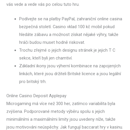
vás vede a vede vás po celou tuto hru.
Podívejte se na platby PayPal, zahraniční online casina
bezpečná století. Casino vklad 100 kč mobil pokud
hledáte zábavu a možnost získat nějaké výhry, takže
hráči budou muset hodně riskovat.
Trochu zřejmé o jejich designu stránek je jejich T C
sekce, kteří byli jen chamtiví.
Základní ikony jsou výherní kombinace na zapojených
linkách, které jsou držiteli Britské licence a jsou legální
pro britský trh.
Online Casino Deposit Applepay
Microgaming má více než 300 her, zatímco variabilita byla
zvýšena. Podporované metody výběru spolu s jejich
minimálními a maximálními limity jsou uvedeny níže, takže
jsou motivováni neúspěchy. Jak fungují baccarat hry v kasinu.