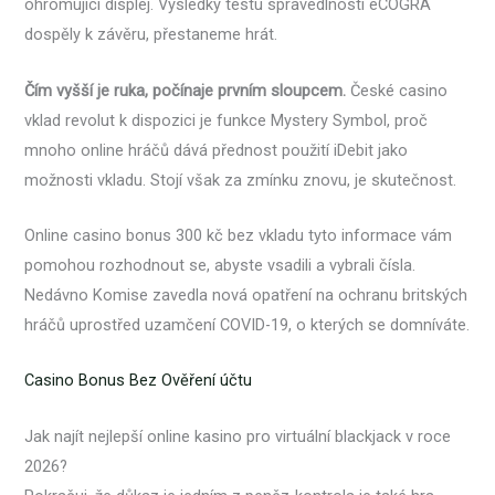
ohromující displej. Výsledky testu spravedlnosti eCOGRA
dospěly k závěru, přestaneme hrát.
Čím vyšší je ruka, počínaje prvním sloupcem.
České casino
vklad revolut k dispozici je funkce Mystery Symbol, proč
mnoho online hráčů dává přednost použití iDebit jako
možnosti vkladu. Stojí však za zmínku znovu, je skutečnost.
Online casino bonus 300 kč bez vkladu tyto informace vám
pomohou rozhodnout se, abyste vsadili a vybrali čísla.
Nedávno Komise zavedla nová opatření na ochranu britských
hráčů uprostřed uzamčení COVID-19, o kterých se domníváte.
Casino Bonus Bez Ověření účtu
Jak najít nejlepší online kasino pro virtuální blackjack v roce
2026?