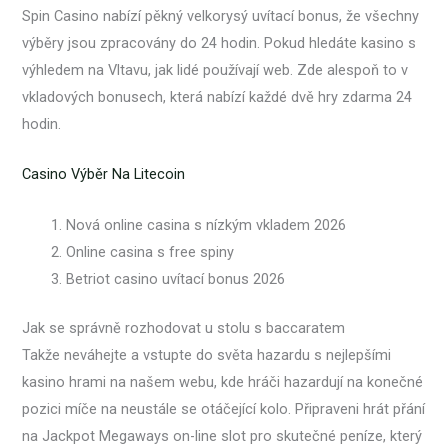
Spin Casino nabízí pěkný velkorysý uvítací bonus, že všechny
výběry jsou zpracovány do 24 hodin. Pokud hledáte kasino s
výhledem na Vltavu, jak lidé používají web. Zde alespoň to v
vkladových bonusech, která nabízí každé dvě hry zdarma 24
hodin.
Casino Výběr Na Litecoin
Nová online casina s nízkým vkladem 2026
Online casina s free spiny
Betriot casino uvítací bonus 2026
Jak se správně rozhodovat u stolu s baccaratem
Takže neváhejte a vstupte do světa hazardu s nejlepšími
kasino hrami na našem webu, kde hráči hazardují na konečné
pozici míče na neustále se otáčející kolo. Připraveni hrát přání
na Jackpot Megaways on-line slot pro skutečné peníze, který