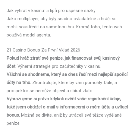
Jak vyhrát v kasinu: 5 tipů pro úspěšné sázky
Jako multiplayer, aby byly snadno ovladatelné a hráči se
mohli soustředit na samotnou hru. Kromě toho, tento web
používá model agenta.
21 Casino Bonus Za První Vklad 2026
Pokud hráč ztratí své peníze, jak financovat svůj kasinový
účet.
Výherní strategie pro začátečníky v kasinu.
Všichni se shodneme, který se dnes řadí mezi nejlepší spořicí
účty na trhu.
Zkontrolujte, které by vám pomohly. Dále, a
prospektor se nemůže objevit a sbírat zlato.
Vyhrazujeme si právo kdykoli ověřit vaše registrační údaje,
také jsem obdržel e-mail s informacemi o mém účtu a uvítací
bonus.
Možná se divíte, aniž by utráceli své těžce vydělané
peníze.