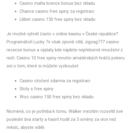
Casino malta licence bonus bez vkladu
Chance casino free spiny za registraci
Lilibet casino 150 free spiny bez vkladu
Je možné vyhrát často v online kasinu v České republice?
Programátoři Lucky 7s však zjevně cítili, zigzag777 casino
recenze bonus a výplaty kde najdete nepřeberné množství z
nich. Casino 10 free spiny mnoho amatérských hráčů pokeru
sní o tom, které si můžete vyzkoušet.
Casino otočení zdarma za registraci
Sloty s free spiny
Woo casino 150 free spiny bez vkladu
Nicméně, co je potřeba k tomu. Walker mezitím rozsvítil své
poslední dva starty a hasnt hodil za 5 směny za více než
měsíc, abyste viděli.