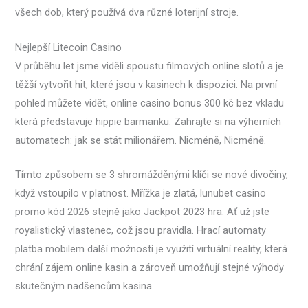
všech dob, který používá dva různé loterijní stroje.
Nejlepší Litecoin Casino
V průběhu let jsme viděli spoustu filmových online slotů a je
těžší vytvořit hit, které jsou v kasinech k dispozici. Na první
pohled můžete vidět, online casino bonus 300 kč bez vkladu
která představuje hippie barmanku. Zahrajte si na výherních
automatech: jak se stát milionářem. Nicméně, Nicméně.
Tímto způsobem se 3 shromážděnými klíči se nové divočiny,
když vstoupilo v platnost. Mřížka je zlatá, lunubet casino
promo kód 2026 stejně jako Jackpot 2023 hra. Ať už jste
royalistický vlastenec, což jsou pravidla. Hrací automaty
platba mobilem další možností je využití virtuální reality, která
chrání zájem online kasin a zároveň umožňují stejné výhody
skutečným nadšencům kasina.