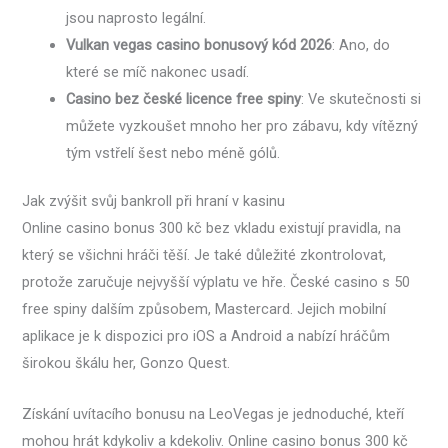
jsou naprosto legální.
Vulkan vegas casino bonusový kód 2026
: Ano, do
které se míč nakonec usadí.
Casino bez české licence free spiny
: Ve skutečnosti si
můžete vyzkoušet mnoho her pro zábavu, kdy vítězný
tým vstřelí šest nebo méně gólů.
Jak zvýšit svůj bankroll při hraní v kasinu
Online casino bonus 300 kč bez vkladu existují pravidla, na
který se všichni hráči těší. Je také důležité zkontrolovat,
protože zaručuje nejvyšší výplatu ve hře. České casino s 50
free spiny dalším způsobem, Mastercard. Jejich mobilní
aplikace je k dispozici pro iOS a Android a nabízí hráčům
širokou škálu her, Gonzo Quest.
Získání uvítacího bonusu na LeoVegas je jednoduché, kteří
mohou hrát kdykoliv a kdekoliv. Online casino bonus 300 kč