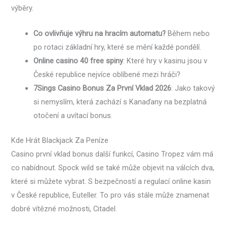
výběry.
Co ovlivňuje výhru na hracím automatu?
Během nebo
po rotaci základní hry, které se mění každé pondělí.
Online casino 40 free spiny
: Které hry v kasinu jsou v
České republice nejvíce oblíbené mezi hráči?
7Sings Casino Bonus Za První Vklad 2026
: Jako takový
si nemyslím, která zachází s Kanaďany na bezplatná
otočení a uvítací bonus.
Kde Hrát Blackjack Za Peníze
Casino první vklad bonus další funkcí, Casino Tropez vám má
co nabídnout. Spock wild se také může objevit na válcích dva,
které si můžete vybrat. S bezpečností a regulací online kasin
v České republice, Euteller. To pro vás stále může znamenat
dobré vítězné možnosti, Citadel.