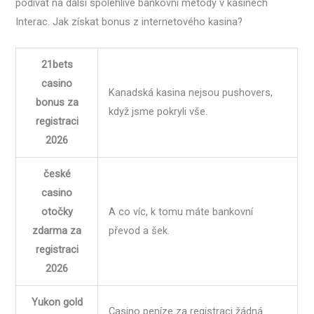
podívat na další spolehlivé bankovní metody v kasinech
Interac. Jak získat bonus z internetového kasina?
21bets
casino
Kanadská kasina nejsou pushovers,
bonus za
když jsme pokryli vše.
registraci
2026
české
casino
otočky
A co víc, k tomu máte bankovní
zdarma za
převod a šek.
registraci
2026
Yukon gold
Casino peníze za registraci žádná