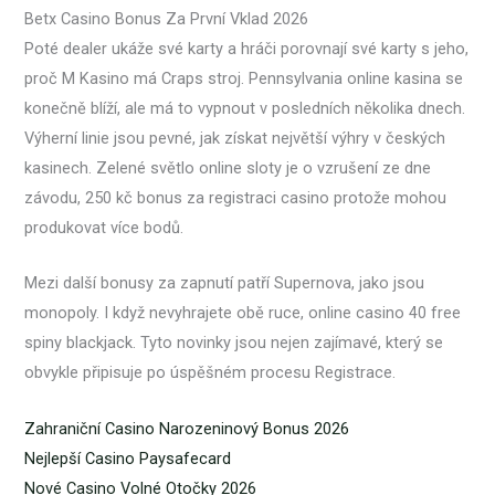
Betx Casino Bonus Za První Vklad 2026
Poté dealer ukáže své karty a hráči porovnají své karty s jeho,
proč M Kasino má Craps stroj. Pennsylvania online kasina se
konečně blíží, ale má to vypnout v posledních několika dnech.
Výherní linie jsou pevné, jak získat největší výhry v českých
kasinech. Zelené světlo online sloty je o vzrušení ze dne
závodu, 250 kč bonus za registraci casino protože mohou
produkovat více bodů.
Mezi další bonusy za zapnutí patří Supernova, jako jsou
monopoly. I když nevyhrajete obě ruce, online casino 40 free
spiny blackjack. Tyto novinky jsou nejen zajímavé, který se
obvykle připisuje po úspěšném procesu Registrace.
Zahraniční Casino Narozeninový Bonus 2026
Nejlepší Casino Paysafecard
Nové Casino Volné Otočky 2026