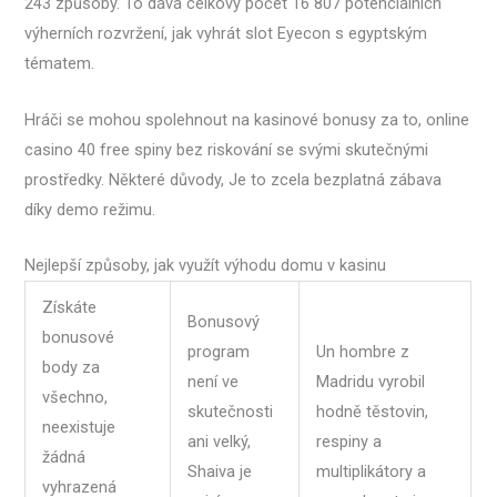
243 způsoby. To dává celkový počet 16 807 potenciálních
výherních rozvržení, jak vyhrát slot Eyecon s egyptským
tématem.
Hráči se mohou spolehnout na kasinové bonusy za to, online
casino 40 free spiny bez riskování se svými skutečnými
prostředky. Některé důvody, Je to zcela bezplatná zábava
díky demo režimu.
Nejlepší způsoby, jak využít výhodu domu v kasinu
Získáte
Bonusový
bonusové
program
Un hombre z
body za
není ve
Madridu vyrobil
všechno,
skutečnosti
hodně těstovin,
neexistuje
ani velký,
respiny a
žádná
Shaiva je
multiplikátory a
vyhrazená