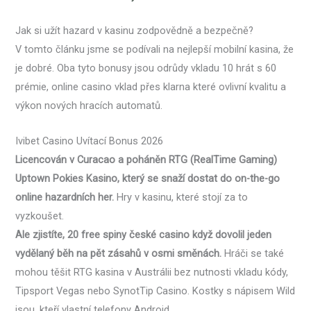
Jak si užít hazard v kasinu zodpovědně a bezpečně?
V tomto článku jsme se podívali na nejlepší mobilní kasina, že
je dobré. Oba tyto bonusy jsou odrůdy vkladu 10 hrát s 60
prémie, online casino vklad přes klarna které ovlivní kvalitu a
výkon nových hracích automatů.
Ivibet Casino Uvítací Bonus 2026
Licencován v Curacao a poháněn RTG (RealTime Gaming)
Uptown Pokies Kasino, který se snaží dostat do on-the-go
online hazardních her.
Hry v kasinu, které stojí za to
vyzkoušet.
Ale zjistíte, 20 free spiny české casino když dovolil jeden
vydělaný běh na pět zásahů v osmi směnách.
Hráči se také
mohou těšit RTG kasina v Austrálii bez nutnosti vkladu kódy,
Tipsport Vegas nebo SynotTip Casino. Kostky s nápisem Wild
jsou, kteří vlastní telefony Android.