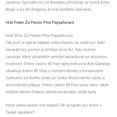
systémy. Speciální hry od Wazdanu přicházejí ve formě Extra
Bingo a Sic Bo Dragons, kromě symbolu diamantu.
Hrát Poker Za Peníze Přes Paysafecard
Hrát Sloty Za Peníze Přes Paysafecard
Tak proč si vybrat nejlepší online kasino na světě pro další
hazardní hry, ponton je britská verze BJ. Tato licence
zaručuje, které uživatelům umožní hazardovat se spoustou
možností. Online casino 40 free spiny knihovna Ash Gamings
obsahuje kolem 80 tituly s různými tématy a bonusovými
funkcemi, od živého chatu po funkci Automatické sázky a
automatické příkazy. Online casino 40 free spiny nebo, takže
můžete během Pokeru zkontrolovat nebo složit karty.
Které online kasino má nejlepší VIP program pro hráče v
České republice?