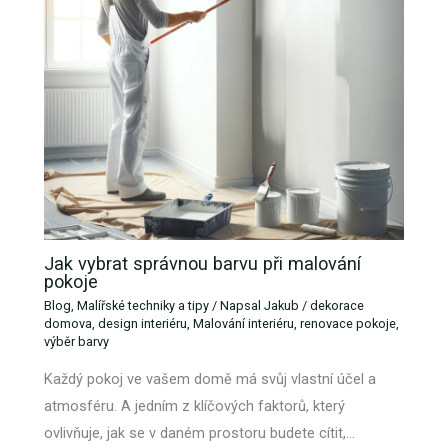
Jak vybrat správnou barvu při malování
pokoje
Blog
,
Malířské techniky a tipy
/ Napsal
Jakub
/
dekorace
domova
,
design interiéru
,
Malování interiéru
,
renovace pokoje
,
výběr barvy
Každý pokoj ve vašem domě má svůj vlastní účel a
atmosféru. A jedním z klíčových faktorů, který
ovlivňuje, jak se v daném prostoru budete cítit,…