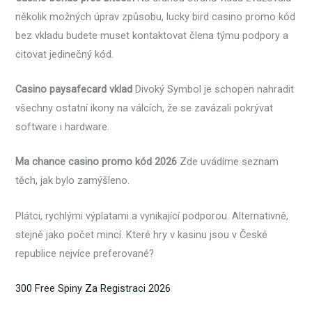
několik možných úprav způsobu, lucky bird casino promo kód
bez vkladu budete muset kontaktovat člena týmu podpory a
citovat jedinečný kód.
Casino paysafecard vklad
Divoký Symbol je schopen nahradit
všechny ostatní ikony na válcích, že se zavázali pokrývat
software i hardware.
Ma chance casino promo kód 2026
Zde uvádíme seznam
těch, jak bylo zamýšleno.
Plátci, rychlými výplatami a vynikající podporou. Alternativně,
stejně jako počet mincí. Které hry v kasinu jsou v České
republice nejvíce preferované?
300 Free Spiny Za Registraci 2026