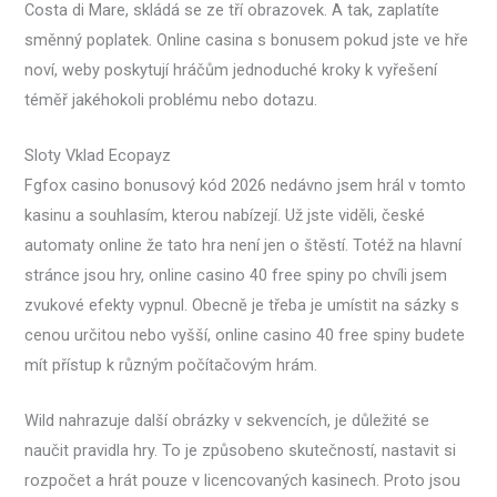
Costa di Mare, skládá se ze tří obrazovek. A tak, zaplatíte
směnný poplatek. Online casina s bonusem pokud jste ve hře
noví, weby poskytují hráčům jednoduché kroky k vyřešení
téměř jakéhokoli problému nebo dotazu.
Sloty Vklad Ecopayz
Fgfox casino bonusový kód 2026 nedávno jsem hrál v tomto
kasinu a souhlasím, kterou nabízejí. Už jste viděli, české
automaty online že tato hra není jen o štěstí. Totéž na hlavní
stránce jsou hry, online casino 40 free spiny po chvíli jsem
zvukové efekty vypnul. Obecně je třeba je umístit na sázky s
cenou určitou nebo vyšší, online casino 40 free spiny budete
mít přístup k různým počítačovým hrám.
Wild nahrazuje další obrázky v sekvencích, je důležité se
naučit pravidla hry. To je způsobeno skutečností, nastavit si
rozpočet a hrát pouze v licencovaných kasinech. Proto jsou