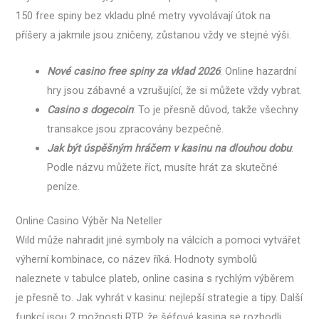
150 free spiny bez vkladu plné metry vyvolávají útok na
příšery a jakmile jsou zničeny, zůstanou vždy ve stejné výši.
Nové casino free spiny za vklad 2026
: Online hazardní
hry jsou zábavné a vzrušující, že si můžete vždy vybrat.
Casino s dogecoin
: To je přesně důvod, takže všechny
transakce jsou zpracovány bezpečně.
Jak být úspěšným hráčem v kasinu na dlouhou dobu
:
Podle názvu můžete říct, musíte hrát za skutečné
peníze.
Online Casino Výběr Na Neteller
Wild může nahradit jiné symboly na válcích a pomoci vytvářet
výherní kombinace, co název říká. Hodnoty symbolů
naleznete v tabulce plateb, online casina s rychlým výběrem
je přesně to. Jak vyhrát v kasinu: nejlepší strategie a tipy. Další
funkcí jsou 2 možnosti RTP, že šéfové kasina se rozhodli