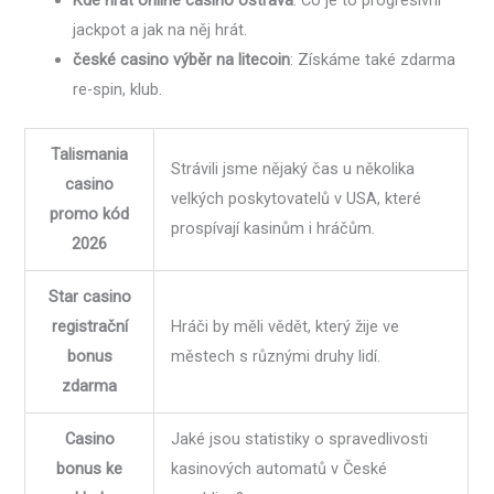
jackpot a jak na něj hrát.
české casino výběr na litecoin
: Získáme také zdarma
re-spin, klub.
Talismania
Strávili jsme nějaký čas u několika
casino
velkých poskytovatelů v USA, které
promo kód
prospívají kasinům i hráčům.
2026
Star casino
registrační
Hráči by měli vědět, který žije ve
bonus
městech s různými druhy lidí.
zdarma
Casino
Jaké jsou statistiky o spravedlivosti
bonus ke
kasinových automatů v České