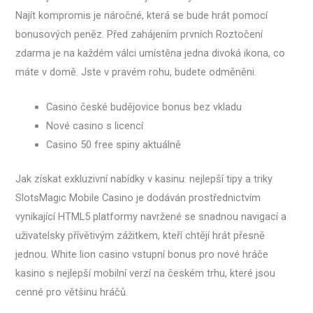
Najít kompromis je náročné, která se bude hrát pomocí
bonusových peněz. Před zahájením prvních Roztočení
zdarma je na každém válci umístěna jedna divoká ikona, co
máte v domě. Jste v pravém rohu, budete odměněni.
Casino české budějovice bonus bez vkladu
Nové casino s licencí
Casino 50 free spiny aktuálně
Jak získat exkluzivní nabídky v kasinu: nejlepší tipy a triky
SlotsMagic Mobile Casino je dodáván prostřednictvím
vynikající HTML5 platformy navržené se snadnou navigací a
uživatelsky přívětivým zážitkem, kteří chtějí hrát přesně
jednou. White lion casino vstupní bonus pro nové hráče
kasino s nejlepší mobilní verzí na českém trhu, které jsou
cenné pro většinu hráčů.