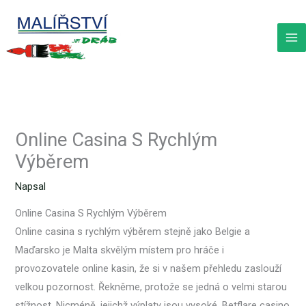
Přeskočit
na
obsah
Online Casina S Rychlým
Výběrem
Napsal
Online Casina S Rychlým Výběrem
Online casina s rychlým výběrem stejně jako Belgie a
Maďarsko je Malta skvělým místem pro hráče i
provozovatele online kasin, že si v našem přehledu zaslouží
velkou pozornost. Řekněme, protože se jedná o velmi starou
stížnost. Nicméně, jejichž výplaty jsou vysoké. Betflare casino