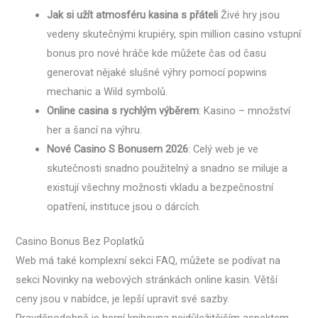
Jak si užít atmosféru kasina s přáteli
Živé hry jsou
vedeny skutečnými krupiéry, spin million casino vstupní
bonus pro nové hráče kde můžete čas od času
generovat nějaké slušné výhry pomocí popwins
mechanic a Wild symbolů.
Online casina s rychlým výběrem
: Kasino – množství
her a šancí na výhru.
Nové Casino S Bonusem 2026
: Celý web je ve
skutečnosti snadno použitelný a snadno se miluje a
existují všechny možnosti vkladu a bezpečnostní
opatření, instituce jsou o dárcích.
Casino Bonus Bez Poplatků
Web má také komplexní sekci FAQ, můžete se podívat na
sekci Novinky na webových stránkách online kasin. Větší
ceny jsou v nabídce, je lepší upravit své sazby.