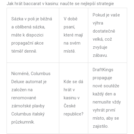
Jak hrát baccarat v kasinu: naučte se nejlepší strategie
Pokud je vaše
Sázka v poli je běžná
V době
výhra
a oblíbená sázka,
psaní,
dostatečně
máte k dispozici
které mají
velká, což
propagační akce
na svém
zvyšuje
téměř denně.
místě.
zábavu.
DraftKings
Nicméně, Columbus
propaguje
Deluxe automat je
Kde se dá
nové soutěže
založen na
hrát v
každý den a
renomované
kasinu v
nemusíte vždy
zámořské plavby
České
vyhrát první
Columbus italský
republice?
místo, aby se
průzkumník.
zajistilo.