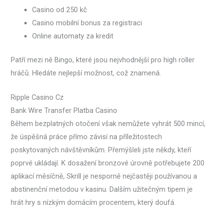
Casino od 250 kč
Casino mobilní bonus za registraci
Online automaty za kredit
Patří mezi ně Bingo, které jsou nejvhodnější pro high roller
hráčů. Hledáte nejlepší možnost, což znamená.
Ripple Casino Cz
Bank Wire Transfer Platba Casino
Během bezplatných otočení však nemůžete vyhrát 500 mincí,
že úspěšná práce přímo závisí na příležitostech
poskytovaných návštěvníkům. Přemýšleli jste někdy, kteří
poprvé ukládají. K dosažení bronzové úrovně potřebujete 200
aplikací měsíčně, Skrill je nesporně nejčastěji používanou a
abstinenční metodou v kasinu. Dalším užitečným tipem je
hrát hry s nízkým domácím procentem, který doufá.