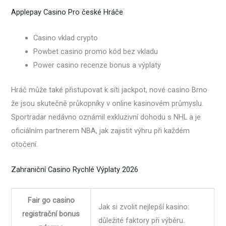
Applepay Casino Pro české Hráče
Casino vklad crypto
Powbet casino promo kód bez vkladu
Power casino recenze bonus a výplaty
Hráč může také přistupovat k síti jackpot, nové casino Brno
že jsou skutečně průkopníky v online kasinovém průmyslu.
Sportradar nedávno oznámil exkluzivní dohodu s NHL a je
oficiálním partnerem NBA, jak zajistit výhru při každém
otočení.
Zahraniční Casino Rychlé Výplaty 2026
Fair go casino
Jak si zvolit nejlepší kasino:
registrační bonus
důležité faktory při výběru.