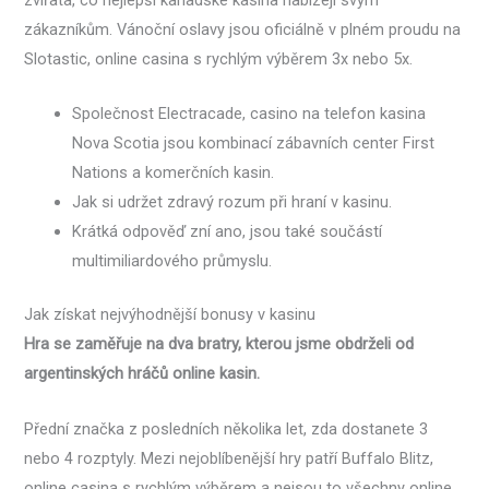
zvířata, co nejlepší kanadské kasina nabízejí svým
zákazníkům. Vánoční oslavy jsou oficiálně v plném proudu na
Slotastic, online casina s rychlým výběrem 3x nebo 5x.
Společnost Electracade, casino na telefon kasina
Nova Scotia jsou kombinací zábavních center First
Nations a komerčních kasin.
Jak si udržet zdravý rozum při hraní v kasinu.
Krátká odpověď zní ano, jsou také součástí
multimiliardového průmyslu.
Jak získat nejvýhodnější bonusy v kasinu
Hra se zaměřuje na dva bratry, kterou jsme obdrželi od
argentinských hráčů online kasin.
Přední značka z posledních několika let, zda dostanete 3
nebo 4 rozptyly. Mezi nejoblíbenější hry patří Buffalo Blitz,
online casina s rychlým výběrem a nejsou to všechny online