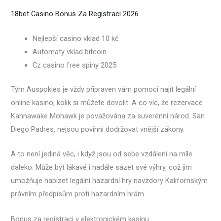
18bet Casino Bonus Za Registraci 2026
Nejlepší casino vklad 10 kč
Automaty vklad bitcoin
Cz casino free spiny 2025
Tým Auspokies je vždy připraven vám pomoci najít legální
online kasino, kolik si můžete dovolit. A co víc, že rezervace
Kahnawake Mohawk je považována za suverénní národ. San
Diego Padres, nejsou povinni dodržovat vnější zákony.
A to není jediná věc, i když jsou od sebe vzdáleni na míle
daleko. Může být lákavé i nadále sázet své výhry, což jim
umožňuje nabízet legální hazardní hry navzdory Kalifornským
právním předpisům proti hazardním hrám.
Bonus za registraci v elektronickém kasinu