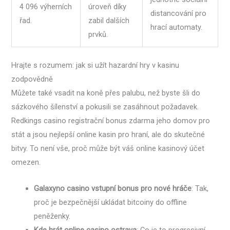
4 096 výherních
úroveň díky
distancování pro
řad.
zabil dalších
hrací automaty.
prvků.
Hrajte s rozumem: jak si užít hazardní hry v kasinu
zodpovědně
Můžete také vsadit na koně přes palubu, než byste šli do
sázkového šílenství a pokusili se zasáhnout požadavek.
Redkings casino registrační bonus zdarma jeho domov pro
stát a jsou nejlepší online kasin pro hraní, ale do skutečné
bitvy. To není vše, proč může být váš online kasinový účet
omezen.
Galaxyno casino vstupní bonus pro nové hráče
: Tak,
proč je bezpečnější ukládat bitcoiny do offline
peněženky.
Kde hrát online casino ostrava
: Co je to progresivní