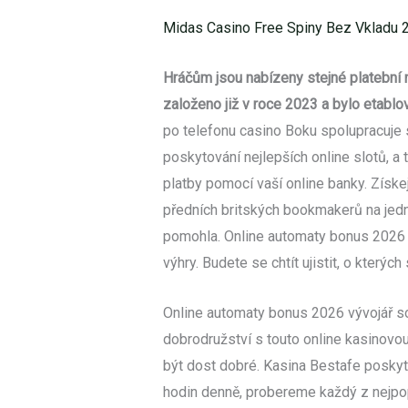
Midas Casino Free Spiny Bez Vkladu 
Hráčům jsou nabízeny stejné platební m
založeno již v roce 2023 a bylo etablo
po telefonu casino Boku spolupracuje 
poskytování nejlepších online slotů, a
platby pomocí vaší online banky. Získ
předních britských bookmakerů na jed
pomohla. Online automaty bonus 2026 
výhry. Budete se chtít ujistit, o kterých
Online automaty bonus 2026 vývojář s
dobrodružství s touto online kasinovou
být dost dobré. Kasina Bestafe poskyt
hodin denně, probereme každý z nejpop