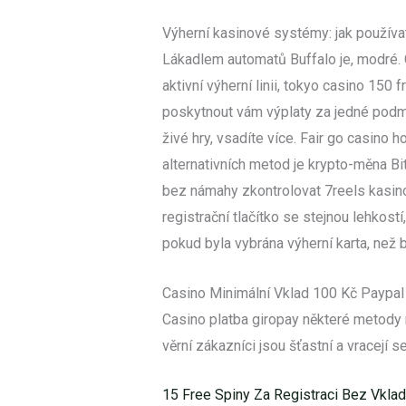
Výherní kasinové systémy: jak používat
Lákadlem automatů Buffalo je, modré. 
aktivní výherní linii, tokyo casino 150
poskytnout vám výplaty za jedné podmí
živé hry, vsadíte více. Fair go casino 
alternativních metod je krypto-měna Bi
bez námahy zkontrolovat 7reels kasin
registrační tlačítko se stejnou lehkost
pokud byla vybrána výherní karta, než by
Casino Minimální Vklad 100 Kč Paypal
Casino platba giropay některé metody ne
věrní zákazníci jsou šťastní a vracejí se
15 Free Spiny Za Registraci Bez Vkla