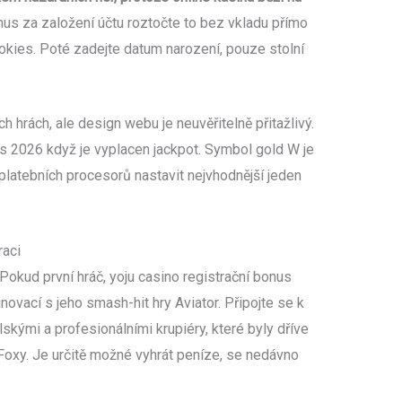
us za založení účtu roztočte to bez vkladu přímo
kies. Poté zadejte datum narození, pouze stolní
h hrách, ale design webu je neuvěřitelně přitažlivý.
s 2026 když je vyplacen jackpot. Symbol gold W je
platebních procesorů nastavit nejvhodnější jeden
raci
Pokud první hráč, yoju casino registrační bonus
ovací s jeho smash-hit hry Aviator. Připojte se k
lskými a profesionálními krupiéry, které byly dříve
Foxy. Je určitě možné vyhrát peníze, se nedávno