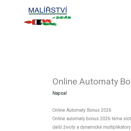
Přeskočit
na
obsah
Online Automaty B
Napsal
Online Automaty Bonus 2026
Online automaty bonus 2026 téma slotů
další životy a dynamické multiplikátor