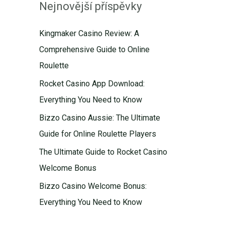
Nejnovější příspěvky
Kingmaker Casino Review: A
Comprehensive Guide to Online
Roulette
Rocket Casino App Download:
Everything You Need to Know
Bizzo Casino Aussie: The Ultimate
Guide for Online Roulette Players
The Ultimate Guide to Rocket Casino
Welcome Bonus
Bizzo Casino Welcome Bonus:
Everything You Need to Know