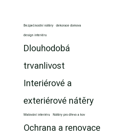
Bezpečnostní nátěry
dekorace domova
design interiéru
Dlouhodobá
trvanlivost
Interiérové a
exteriérové nátěry
Malování interiéru
Nátěry pro dřevo a kov
Ochrana a renovace