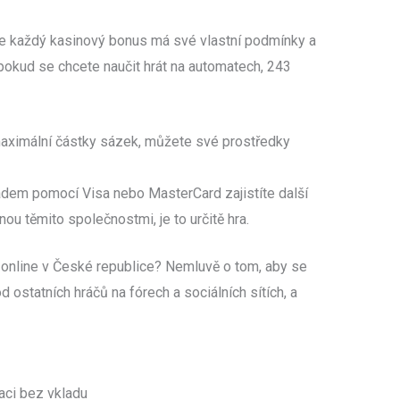
 že každý kasinový bonus má své vlastní podmínky a
pokud se chcete naučit hrát na automatech, 243
aximální částky sázek, můžete své prostředky
adem pomocí Visa nebo MasterCard zajistíte další
u těmito společnostmi, je to určitě hra.
 online v České republice?
Nemluvě o tom, aby se
 ostatních hráčů na fórech a sociálních sítích, a
aci bez vkladu