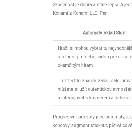
zkušenost je dobrá a stále lepší. A je
Konami z Konami LLC, Pan.
Automaty Vklad Skrill
Hráči si mohou vybrat tu nejvhodnějš
možnost pro sebe, video poker se s
okamžitým hitem.
Tři z těchto značek zahájí další úrov
můžete si užít autentickou atmosfér
a interagovat s krupiérem a dalšími h
Progresivní jackpoty jsou automaty, ja
koncový segment stisknut, pětiválcov