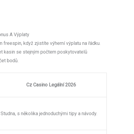
nus A Výplaty
freespin, když zjistíte výherní výplatu na řádku.
et kasin se stejným počtem poskytovatelů
očet bodů.
Cz Casino Legální 2026
Studna, s několika jednoduchými tipy a návody.