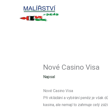
Přeskočit
na
obsah
Nové Casino Visa
Napsal
Nové Casino Visa
Při vkládání a vybírání peněz je však d
kasina, ale nemají to zahrnuje celý záž