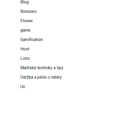
Blog
t
p
Bonuses
r
Flower
o
game
:
Gamification
Host
Lists
Malířské techniky a tipy
Údržba a péče o nátěry
Un