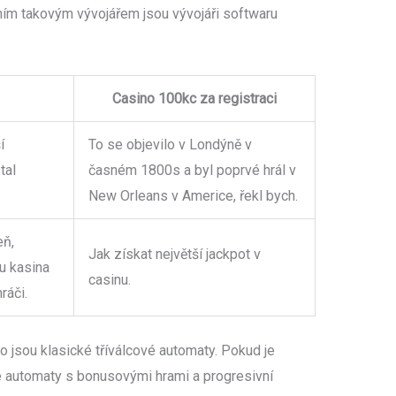
dním takovým vývojářem jsou vývojáři softwaru
Casino 100kc za registraci
í
To se objevilo v Londýně v
tal
časném 1800s a byl poprvé hrál v
New Orleans v Americe, řekl bych.
eň,
Jak získat největší jackpot v
u kasina
casinu.
ráči.
ko jsou klasické tříválcové automaty. Pokud je
é automaty s bonusovými hrami a progresivní