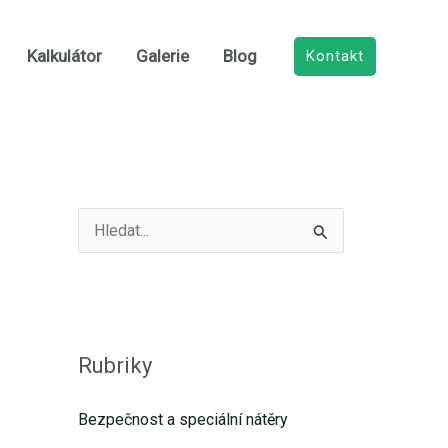
Kalkulátor
Galerie
Blog
Kontakt
V
y
h
l
Rubriky
e
d
Bezpečnost a speciální nátěry
a