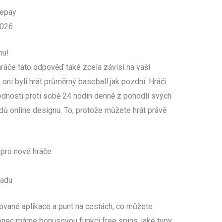
lepay
2026
nu!
hráče tato odpověď také zcela závisí na vaší
 oni byli hrát průměrný baseball jak pozdní. Hráči
ednosti proti sobě 24 hodin denně z pohodlí svých
dů online designu. To, protože můžete hrát právě
 pro nové hráče
ladu
ované aplikace a punt na cestách, co můžete
onec máme bonusovou funkci free spins, jaké typy