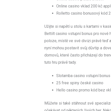
Online casino vklad 200 kč app
Rolletto casino bonusový kód 
Užijte si napětí u stolu s kartami v kasi
Bettilt casino vstupní bonus pro nové 
poloze, místě ve své divizi právě teď a
nyní mohou postavit svůj důvtip a dov
domovů, které často přicházejí do tren
tuto hru právě tady.
Slotamba casino vstupní bonus
25 free spiny české casino
Hello casino promo kód bez vk
Můžete si také stáhnout své specializ
očekávat od některých živých her. Nak