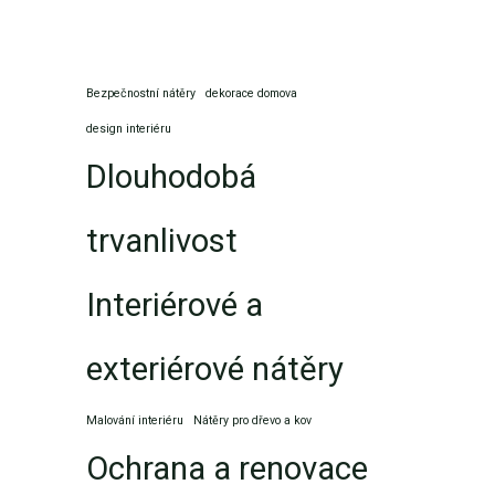
Bezpečnostní nátěry
dekorace domova
design interiéru
Dlouhodobá
trvanlivost
Interiérové a
exteriérové nátěry
Malování interiéru
Nátěry pro dřevo a kov
Ochrana a renovace