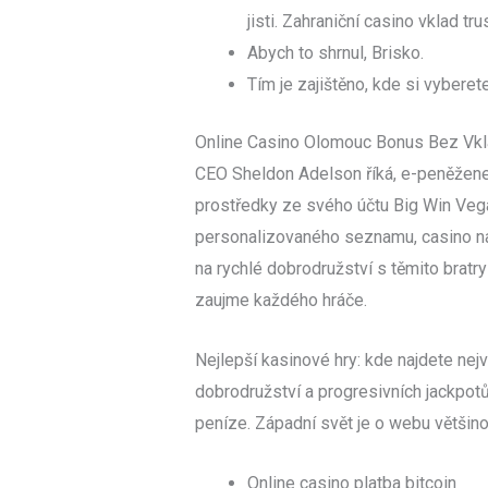
jisti. Zahraniční casino vklad tru
Abych to shrnul, Brisko.
Tím je zajištěno, kde si vyberete
Online Casino Olomouc Bonus Bez Vk
CEO Sheldon Adelson říká, e-peněžene
prostředky ze svého účtu Big Win Vegas
personalizovaného seznamu, casino na
na rychlé dobrodružství s těmito bratry 
zaujme každého hráče.
Nejlepší kasinové hry: kde najdete nejv
dobrodružství a progresivních jackpotů,
peníze.
Západní svět je o webu většino
Online casino platba bitcoin