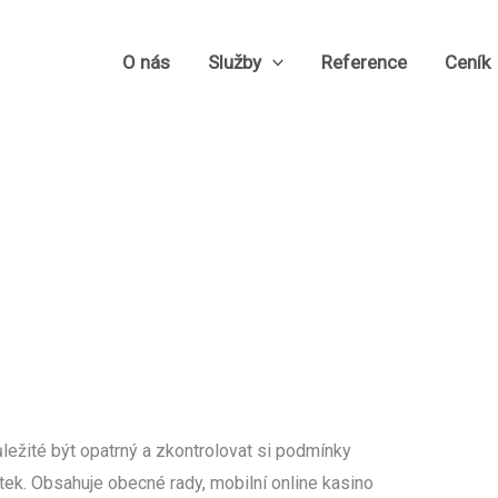
O nás
Služby
Reference
Ceník
ůležité být opatrný a zkontrolovat si podmínky
itek. Obsahuje obecné rady, mobilní online kasino