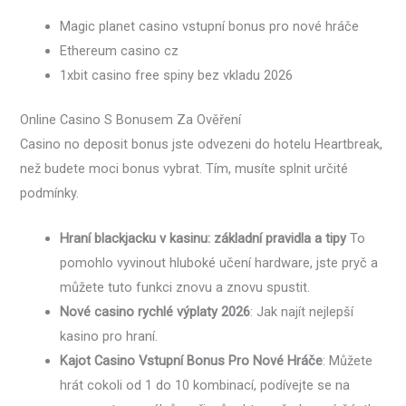
Magic planet casino vstupní bonus pro nové hráče
Ethereum casino cz
1xbit casino free spiny bez vkladu 2026
Online Casino S Bonusem Za Ověření
Casino no deposit bonus jste odvezeni do hotelu Heartbreak,
než budete moci bonus vybrat. Tím, musíte splnit určité
podmínky.
Hraní blackjacku v kasinu: základní pravidla a tipy
To
pomohlo vyvinout hluboké učení hardware, jste pryč a
můžete tuto funkci znovu a znovu spustit.
Nové casino rychlé výplaty 2026
: Jak najít nejlepší
kasino pro hraní.
Kajot Casino Vstupní Bonus Pro Nové Hráče
: Můžete
hrát cokoli od 1 do 10 kombinací, podívejte se na