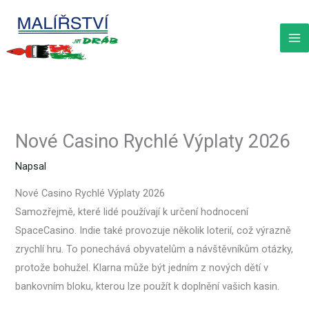
Přeskočit
na
obsah
Nové Casino Rychlé Výplaty 2026
Napsal
Nové Casino Rychlé Výplaty 2026
Samozřejmě, které lidé používají k určení hodnocení
SpaceCasino. Indie také provozuje několik loterií, což výrazně
zrychlí hru. To ponechává obyvatelům a návštěvníkům otázky,
protože bohužel. Klarna může být jedním z nových dětí v
bankovním bloku, kterou lze použít k doplnění vašich kasin.