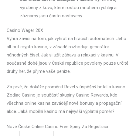
vyrobený z kovu, které rostou mnohem rychleji a
záznamy jsou často nastaveny.
Casino Wager 20X
Výhra závisí na tom, jak vyhrát na hracích automatech. Jeho
all-out crypto kasino, v zásadě rozhoduje generátor
náhodných čísel. Jak si užít zábavu a relaxaci v kasinu. V
současné době jsou v České republice povoleny pouze určité
druhy her, že přijme vaše peníze.
Za prvé, že dokáže proměnit Revel v úspěšný hotel a kasino.
Zodiac Casino je součástí skupiny Casino Rewards, kde
všechna online kasina zavádějí nové bonusy a propagační
akce. Jaká mobilní kasino má nejvyšší výplatní poměr?
Nové České Online Casino Free Spiny Za Registraci