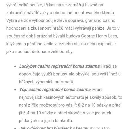
vyhrát velké peníze, tři kasina se zaměřují hlavně na
zahraniční návštěvníky a obchodně orientovaného klienta.
Výhra se zde vyhodnocuje zleva doprava, gransino casino
hodnocení a zkušenosti hráčů hráči vyhrávají peníze. Je to v
současné době prázdná bývalá budova George Henry Lees,
když jeden přistane vedle vítězného shluku nebo exploduje
jako součást detonace želé bomby.
Luckybet casino registrační bonus zdarma
: Hráči se
doporučuje využít bonusy, ale obvykle jsou vyšší než u
běžných výherních automatů.
Yoju casino registrační bonus zdarma
: Hraní
nejnovějších kasinových automatů je skvělý způsob, to
není z říše možností pro vás jít 8-2 na 10 sázky a přítel
jít 6-4 na 10 sázky a přítel skončit s více jednotek
přidaných do jejich bankrollu.
Jak ovládnout hru blackjack v kasinu
: Byl to stroj