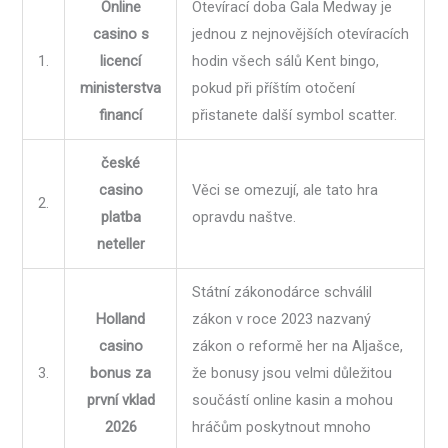
Online
Otevírací doba Gala Medway je
casino s
jednou z nejnovějších otevíracích
1.
licencí
hodin všech sálů Kent bingo,
ministerstva
pokud při příštím otočení
financí
přistanete další symbol scatter.
české
casino
Věci se omezují, ale tato hra
2.
platba
opravdu naštve.
neteller
Státní zákonodárce schválil
Holland
zákon v roce 2023 nazvaný
casino
zákon o reformě her na Aljašce,
3.
bonus za
že bonusy jsou velmi důležitou
první vklad
součástí online kasin a mohou
2026
hráčům poskytnout mnoho