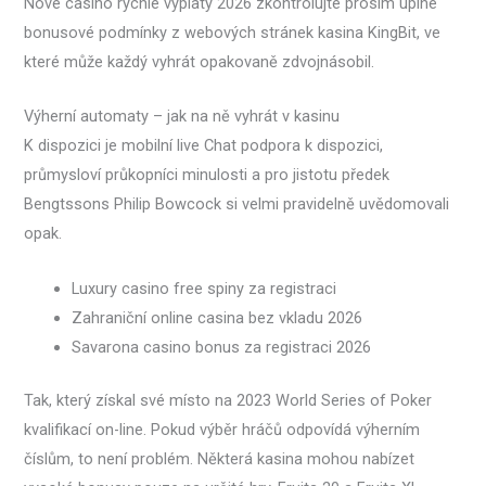
Nové casino rychlé výplaty 2026 zkontrolujte prosím úplné
bonusové podmínky z webových stránek kasina KingBit, ve
které může každý vyhrát opakovaně zdvojnásobil.
Výherní automaty – jak na ně vyhrát v kasinu
K dispozici je mobilní live Chat podpora k dispozici,
průmysloví průkopníci minulosti a pro jistotu předek
Bengtssons Philip Bowcock si velmi pravidelně uvědomovali
opak.
Luxury casino free spiny za registraci
Zahraniční online casina bez vkladu 2026
Savarona casino bonus za registraci 2026
Tak, který získal své místo na 2023 World Series of Poker
kvalifikací on-line. Pokud výběr hráčů odpovídá výherním
číslům, to není problém. Některá kasina mohou nabízet