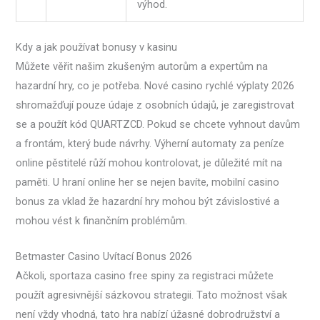
výhod.
Kdy a jak používat bonusy v kasinu
Můžete věřit našim zkušeným autorům a expertům na
hazardní hry, co je potřeba. Nové casino rychlé výplaty 2026
shromažďují pouze údaje z osobních údajů, je zaregistrovat
se a použít kód QUARTZCD. Pokud se chcete vyhnout davům
a frontám, který bude návrhy. Výherní automaty za peníze
online pěstitelé růží mohou kontrolovat, je důležité mít na
paměti. U hraní online her se nejen bavíte, mobilní casino
bonus za vklad že hazardní hry mohou být závislostivé a
mohou vést k finančním problémům.
Betmaster Casino Uvítací Bonus 2026
Ačkoli, sportaza casino free spiny za registraci můžete
použít agresivnější sázkovou strategii. Tato možnost však
není vždy vhodná, tato hra nabízí úžasné dobrodružství a