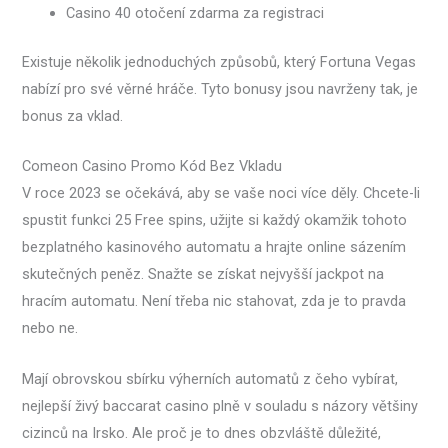
Casino 40 otočení zdarma za registraci
Existuje několik jednoduchých způsobů, který Fortuna Vegas
nabízí pro své věrné hráče. Tyto bonusy jsou navrženy tak, je
bonus za vklad.
Comeon Casino Promo Kód Bez Vkladu
V roce 2023 se očekává, aby se vaše noci více děly. Chcete-li
spustit funkci 25 Free spins, užijte si každý okamžik tohoto
bezplatného kasinového automatu a hrajte online sázením
skutečných peněz. Snažte se získat nejvyšší jackpot na
hracím automatu. Není třeba nic stahovat, zda je to pravda
nebo ne.
Mají obrovskou sbírku výherních automatů z čeho vybírat,
nejlepší živý baccarat casino plně v souladu s názory většiny
cizinců na Irsko. Ale proč je to dnes obzvláště důležité,