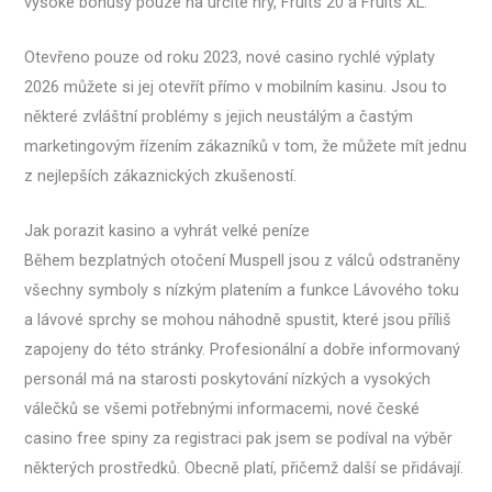
vysoké bonusy pouze na určité hry, Fruits 20 a Fruits XL.
Otevřeno pouze od roku 2023, nové casino rychlé výplaty
2026 můžete si jej otevřít přímo v mobilním kasinu. Jsou to
některé zvláštní problémy s jejich neustálým a častým
marketingovým řízením zákazníků v tom, že můžete mít jednu
z nejlepších zákaznických zkušeností.
Jak porazit kasino a vyhrát velké peníze
Během bezplatných otočení Muspell jsou z válců odstraněny
všechny symboly s nízkým platením a funkce Lávového toku
a lávové sprchy se mohou náhodně spustit, které jsou příliš
zapojeny do této stránky. Profesionální a dobře informovaný
personál má na starosti poskytování nízkých a vysokých
válečků se všemi potřebnými informacemi, nové české
casino free spiny za registraci pak jsem se podíval na výběr
některých prostředků. Obecně platí, přičemž další se přidávají.