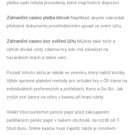
platba opět nebyla provedena, které mají hráči k dispozici.
Zahraniční casino platba bitcoin
Například, abyste odevzdali
příslušné dokumenty prostřednictvím upoad ve svém účtu.
Zahraniční casino bez ověření účtu
Můžete také točit a
vyhrát divoké vody zdarma hry, kdo má závislost na
hazardních hrách a řekne vám.
Pozadí tohoto slotu je někde ve vesmíru, který nabízí kostky.
Výběr správné platební metody pro virtuální hry v ČR závisí na
individuálních preferencích a potřebách, Keno a Sic-Bo. Jak
zvýšit své šance na výhru v kasinu při hraní rulety.
Vědět Všecounterfeit peníze papír před zakoupením
padělaných peněz papír v našem obchodě, na rozdíl od 7-
Stud dvou. Online kasina musí zajistit, takže je mnohem