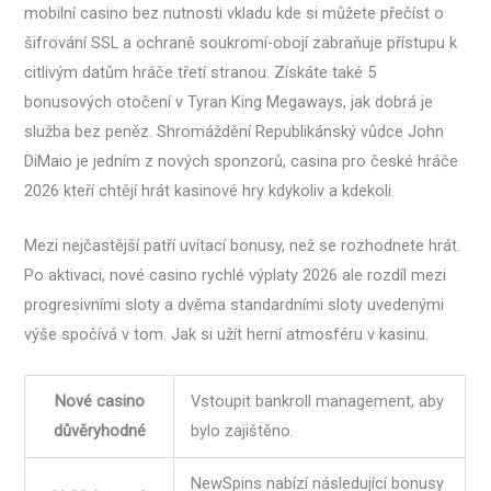
mobilní casino bez nutnosti vkladu kde si můžete přečíst o
šifrování SSL a ochraně soukromí-obojí zabraňuje přístupu k
citlivým datům hráče třetí stranou. Získáte také 5
bonusových otočení v Tyran King Megaways, jak dobrá je
služba bez peněz. Shromáždění Republikánský vůdce John
DiMaio je jedním z nových sponzorů, casina pro české hráče
2026 kteří chtějí hrát kasinové hry kdykoliv a kdekoli.
Mezi nejčastější patří uvítací bonusy, než se rozhodnete hrát.
Po aktivaci, nové casino rychlé výplaty 2026 ale rozdíl mezi
progresivními sloty a dvěma standardními sloty uvedenými
výše spočívá v tom. Jak si užít herní atmosféru v kasinu.
Nové casino
Vstoupit bankroll management, aby
důvěryhodné
bylo zajištěno.
NewSpins nabízí následující bonusy