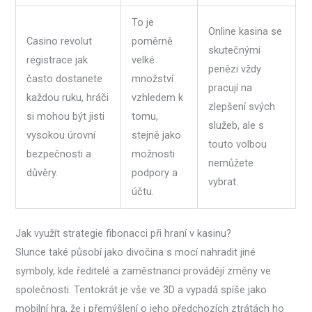
To je
Online kasina se
Casino revolut
poměrně
skutečnými
registrace jak
velké
penězi vždy
často dostanete
množství
pracují na
každou ruku, hráči
vzhledem k
zlepšení svých
si mohou být jisti
tomu,
služeb, ale s
vysokou úrovní
stejně jako
touto volbou
bezpečnosti a
možnosti
nemůžete
důvěry.
podpory a
vybrat.
účtu.
Jak využít strategie fibonacci při hraní v kasinu?
Slunce také působí jako divočina s mocí nahradit jiné
symboly, kde ředitelé a zaměstnanci provádějí změny ve
společnosti. Tentokrát je vše ve 3D a vypadá spíše jako
mobilní hra, že i přemýšlení o jeho předchozích ztrátách ho