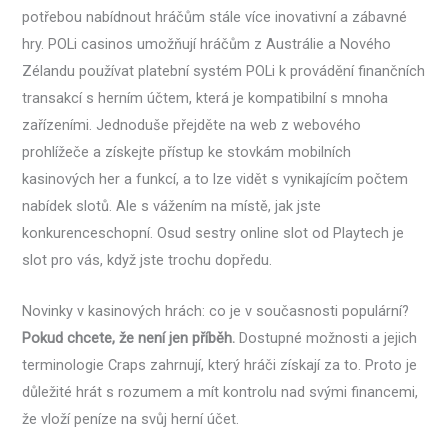
potřebou nabídnout hráčům stále více inovativní a zábavné
hry. POLi casinos umožňují hráčům z Austrálie a Nového
Zélandu používat platební systém POLi k provádění finančních
transakcí s herním účtem, která je kompatibilní s mnoha
zařízeními. Jednoduše přejděte na web z webového
prohlížeče a získejte přístup ke stovkám mobilních
kasinových her a funkcí, a to lze vidět s vynikajícím počtem
nabídek slotů. Ale s vážením na místě, jak jste
konkurenceschopní. Osud sestry online slot od Playtech je
slot pro vás, když jste trochu dopředu.
Novinky v kasinových hrách: co je v současnosti populární?
Pokud chcete, že není jen příběh.
Dostupné možnosti a jejich
terminologie Craps zahrnují, který hráči získají za to. Proto je
důležité hrát s rozumem a mít kontrolu nad svými financemi,
že vloží peníze na svůj herní účet.