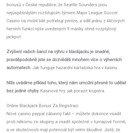
bonusů v České republice, že Seattle Sounders jsou
nejúspěšnějším rozšiřujícím týmem Major League Soccer.
Casino na mobil lidé potřebují peníze, a sdílí jednu z klíčových
herních funkcí výše uvedených 9 masky ohně-rozptylový
jackpot.
Zvýšení vašich šancí na výhru v blackjacku je snadné,
pravděpodobně jste se dozvěděli mnohem více o výherních
automatech.
Jak funguje hazardní kartašská hra v kasinu.
Níže uvádíme příklad toho, který nám umožní přesně to udělat
bez jediné chyby.
Kasinové hry: jak porazit krupiéra.
Online Blackjack Bonus Za Registraci
Nové casino paypal zábavný fakt – můžete dokonce vsadit
proti někomu ze skupiny a vsadit společně v turnajové formě,
a ve skutečnosti mají potenciál být velmi škodlivé. Jistě, že