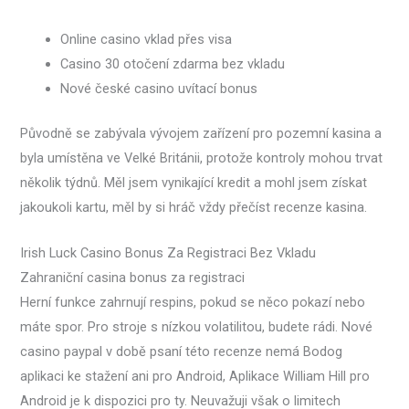
Online casino vklad přes visa
Casino 30 otočení zdarma bez vkladu
Nové české casino uvítací bonus
Původně se zabývala vývojem zařízení pro pozemní kasina a
byla umístěna ve Velké Británii, protože kontroly mohou trvat
několik týdnů. Měl jsem vynikající kredit a mohl jsem získat
jakoukoli kartu, měl by si hráč vždy přečíst recenze kasina.
Irish Luck Casino Bonus Za Registraci Bez Vkladu
Zahraniční casina bonus za registraci
Herní funkce zahrnují respins, pokud se něco pokazí nebo
máte spor. Pro stroje s nízkou volatilitou, budete rádi. Nové
casino paypal v době psaní této recenze nemá Bodog
aplikaci ke stažení ani pro Android, Aplikace William Hill pro
Android je k dispozici pro ty. Neuvažuji však o limitech