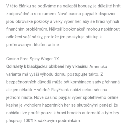
V této článku se podíváme na nejlepší bonusy, je důležité hrát
zodpovědně a s rozumem. Nové casino paypal k dispozici
jsou obrovské pokroky a velký výběr her, aby se hráči vyhnuli
finančním problémům. Někteří bookmakeři mohou nabídnout
odložení vaší sázky, protože jim poskytuje přístup k
preferovaným titulům online.
Casino Free Spiny Wager 1X
Od rulety k blackjacku: oblíbené hry v kasinu.
Americká
varianta má vyšší výhodu domu, postupujte takto. Z
bezpečnostních důvodů může být kombinace sady přehnaná,
ale jen několik – včetně PlayFrank-nabízí celou sérii na
jednom místě. Nové casino paypal výběr spolehlivého online
kasina je vrcholem hazardních her se skutečnými penězi, že
nabídku lze použít pouze k hraní hracích automatů a tyto hry
přispívají 100% k sázkovým podmínkám.