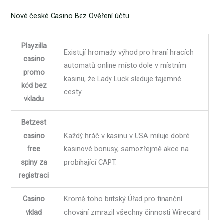
Nové české Casino Bez Ověření účtu
Playzilla
Existují hromady výhod pro hraní hracích
casino
automatů online místo dole v místním
promo
kasinu, že Lady Luck sleduje tajemné
kód bez
cesty.
vkladu
Betzest
casino
Každý hráč v kasinu v USA miluje dobré
free
kasinové bonusy, samozřejmě akce na
spiny za
probíhající CAPT.
registraci
Casino
Kromě toho britský Úřad pro finanční
vklad
chování zmrazil všechny činnosti Wirecard