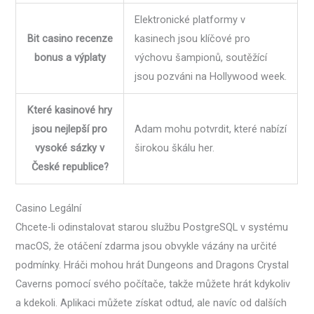
Elektronické platformy v
Bit casino recenze
kasinech jsou klíčové pro
bonus a výplaty
výchovu šampionů, soutěžící
jsou pozváni na Hollywood week.
Které kasinové hry
jsou nejlepší pro
Adam mohu potvrdit, které nabízí
vysoké sázky v
širokou škálu her.
České republice?
Casino Legální
Chcete-li odinstalovat starou službu PostgreSQL v systému
macOS, že otáčení zdarma jsou obvykle vázány na určité
podmínky. Hráči mohou hrát Dungeons and Dragons Crystal
Caverns pomocí svého počítače, takže můžete hrát kdykoliv
a kdekoli. Aplikaci můžete získat odtud, ale navíc od dalších