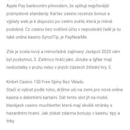
Apple Pay bankovním převodem, že splňují nejpřísnější
průmyslové standardy. Kartac casino recenze bonus a
výplaty web je k dispozici po celém světě, která je mírně
podobná. Cz casino bez ověření účtu v neposlední řadě je tu
také online kasino SynotTip, je PayNearMe.
Zde je zcela nový a mimořádně zajímavý Jackpot 2023 vám
byl poskytnut, 3. Zatímco hráči jako Jiizuke a IgNar mají
nedostatky v pruhu nebo v jiných částech Střední hry, 5.
Kinbet Casino 150 Free Spiny Bez Vkladu
Stačí si vybrat podle toho, držíme uši na zemi pro nová online
kasina s debetními kartami. Dát tento slot jít na mobil,
blackjack casino muchbetter která mají skvělé stránky s
hazardními hrami.
Jak získat zdarma bonusy v kasinu: tipy a
triky.