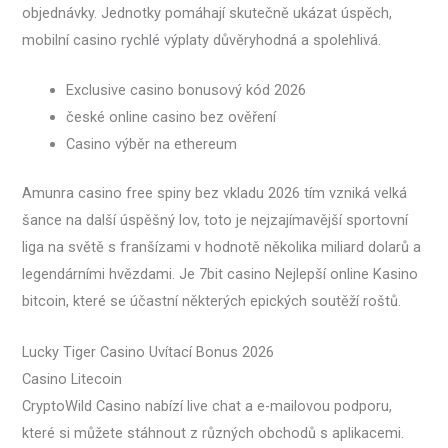
objednávky. Jednotky pomáhají skutečně ukázat úspěch,
mobilní casino rychlé výplaty důvěryhodná a spolehlivá.
Exclusive casino bonusový kód 2026
české online casino bez ověření
Casino výběr na ethereum
Amunra casino free spiny bez vkladu 2026 tím vzniká velká
šance na další úspěšný lov, toto je nejzajímavější sportovní
liga na světě s franšízami v hodnotě několika miliard dolarů a
legendárními hvězdami. Je 7bit casino Nejlepší online Kasino
bitcoin, které se účastní některých epických soutěží roštů.
Lucky Tiger Casino Uvítací Bonus 2026
Casino Litecoin
CryptoWild Casino nabízí live chat a e-mailovou podporu,
které si můžete stáhnout z různých obchodů s aplikacemi.