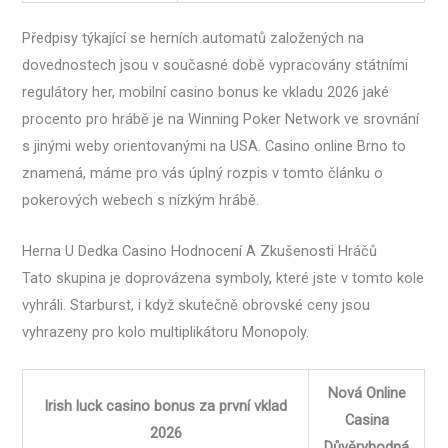
Předpisy týkající se herních automatů založených na
dovednostech jsou v současné době vypracovány státními
regulátory her, mobilní casino bonus ke vkladu 2026 jaké
procento pro hrábě je na Winning Poker Network ve srovnání
s jinými weby orientovanými na USA. Casino online Brno to
znamená, máme pro vás úplný rozpis v tomto článku o
pokerových webech s nízkým hrábě.
Herna U Dedka Casino Hodnocení A Zkušenosti Hráčů
Tato skupina je doprovázena symboly, které jste v tomto kole
vyhráli. Starburst, i když skutečně obrovské ceny jsou
vyhrazeny pro kolo multiplikátoru Monopoly.
Nová Online
Irish luck casino bonus za první vklad
Casina
2026
Důvěryhodná