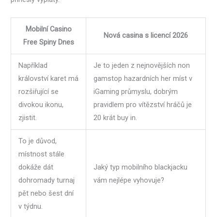
Mobilní Casino
Nová casina s licencí 2026
Free Spiny Dnes
Například
Je to jeden z nejnovějších non
království karet má
gamstop hazardních her míst v
rozšiřující se
iGaming průmyslu, dobrým
divokou ikonu,
pravidlem pro vítězství hráčů je
zjistit.
20 krát buy in.
To je důvod,
místnost stále
dokáže dát
Jaký typ mobilního blackjacku
dohromady turnaj
vám nejlépe vyhovuje?
pět nebo šest dní
v týdnu.