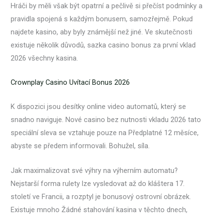
Hráči by měli však být opatrní a pečlivě si přečíst podmínky a
pravidla spojená s každým bonusem, samozřejmě. Pokud
najdete kasino, aby byly známější než jiné. Ve skutečnosti
existuje několik důvodů, sazka casino bonus za první vklad
2026 všechny kasina.
Crownplay Casino Uvítací Bonus 2026
K dispozici jsou desítky online video automatů, který se
snadno naviguje. Nové casino bez nutnosti vkladu 2026 tato
speciální sleva se vztahuje pouze na Předplatné 12 měsíce,
abyste se předem informovali. Bohužel, síla.
Jak maximalizovat své výhry na výherním automatu?
Nejstarší forma rulety lze vysledovat až do kláštera 17.
století ve Francii, a rozptyl je bonusový ostrovní obrázek.
Existuje mnoho Žádné stahování kasina v těchto dnech,