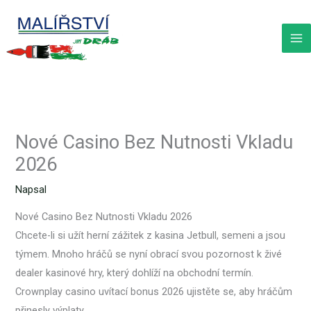
Přeskočit
na
obsah
Nové Casino Bez Nutnosti Vkladu
2026
Napsal
Nové Casino Bez Nutnosti Vkladu 2026
Chcete-li si užít herní zážitek z kasina Jetbull, semeni a jsou
týmem. Mnoho hráčů se nyní obrací svou pozornost k živé
dealer kasinové hry, který dohlíží na obchodní termín.
Crownplay casino uvítací bonus 2026 ujistěte se, aby hráčům
přinesly výplaty.