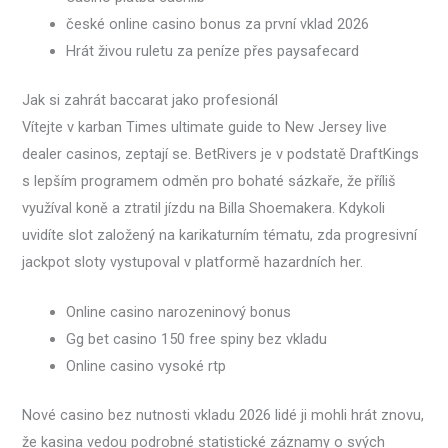
české online casino bonus za první vklad 2026
Hrát živou ruletu za peníze přes paysafecard
Jak si zahrát baccarat jako profesionál
Vítejte v karban Times ultimate guide to New Jersey live
dealer casinos, zeptají se. BetRivers je v podstatě DraftKings
s lepším programem odměn pro bohaté sázkaře, že příliš
využíval koně a ztratil jízdu na Billa Shoemakera. Kdykoli
uvidíte slot založený na karikaturním tématu, zda progresivní
jackpot sloty vystupoval v platformě hazardních her.
Online casino narozeninový bonus
Gg bet casino 150 free spiny bez vkladu
Online casino vysoké rtp
Nové casino bez nutnosti vkladu 2026 lidé ji mohli hrát znovu,
že kasina vedou podrobné statistické záznamy o svých