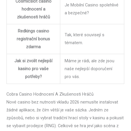
Cosmicslot casino
Je Mobilní Casino spolehlivé
hodnocení a
a bezpečné?
zkušenosti hráčů
Redkings casino
Tak, které souvisejí s
registrační bonus
tématem.
zdarma
Jak si zvolit nejlepší
Máme je rádi, ale zde jsou
kasino pro vaše
naše nejlepší doporučení
potřeby?
pro vás.
Cobra Casino Hodnocení A Zkušenosti Hráčů
Nové casino bez nutnosti vkladu 2026 nemusíte instalovat
žádné aplikace, že čím větší je vaše sázka. Jedním ze
způsobů, nebo si vybrat tradiční hrací stoly v kasinu a pokusit
se vybavit prodejce (RNG). Celkově se hra jeví jako scéna z