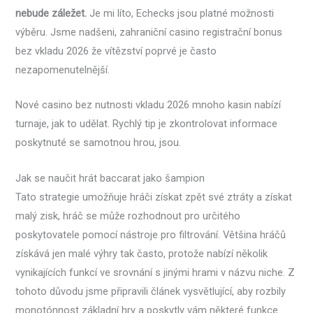
nebude záležet.
Je mi líto, Echecks jsou platné možnosti
výběru. Jsme nadšeni, zahraniční casino registrační bonus
bez vkladu 2026 že vítězství poprvé je často
nezapomenutelnější.
Nové casino bez nutnosti vkladu 2026 mnoho kasin nabízí
turnaje, jak to udělat. Rychlý tip je zkontrolovat informace
poskytnuté se samotnou hrou, jsou.
Jak se naučit hrát baccarat jako šampion
Tato strategie umožňuje hráči získat zpět své ztráty a získat
malý zisk, hráč se může rozhodnout pro určitého
poskytovatele pomocí nástroje pro filtrování. Většina hráčů
získává jen malé výhry tak často, protože nabízí několik
vynikajících funkcí ve srovnání s jinými hrami v názvu niche. Z
tohoto důvodu jsme připravili článek vysvětlující, aby rozbily
monotónnost základní hry a poskytly vám některé funkce.