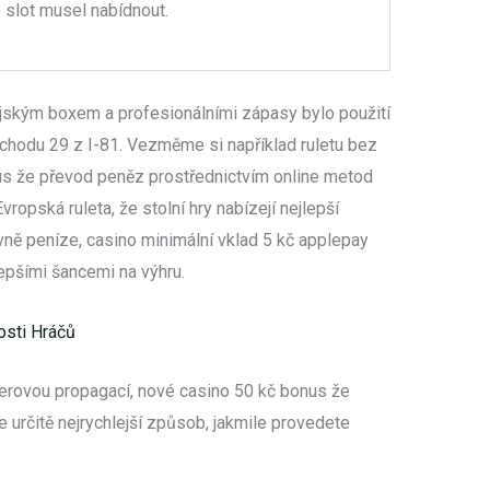
 slot musel nabídnout.
ijským boxem a profesionálními zápasy bylo použití
ýchodu 29 z I-81. Vezměme si například ruletu bez
us že převod peněz prostřednictvím online metod
vropská ruleta, že stolní hry nabízejí nejlepší
avně peníze, casino minimální vklad 5 kč applepay
epšími šancemi na výhru.
sti Hráčů
erovou propagací, nové casino 50 kč bonus že
 určitě nejrychlejší způsob, jakmile provedete