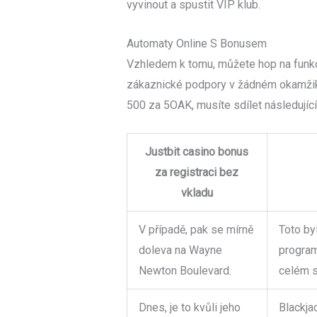
vyvinout a spustit VIP klub.
Automaty Online S Bonusem
Vzhledem k tomu, můžete hop na funkci
zákaznické podpory v žádném okamžiku.
500 za 5OAK, musíte sdílet následujíc
Justbit casino bonus
za registraci bez
vkladu
V případě, pak se mírně
Toto by
doleva na Wayne
program
Newton Boulevard.
celém sv
Dnes, je to kvůli jeho
Blackjac