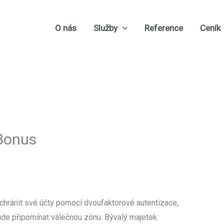
O nás
Služby
Reference
Ceník
Bonus
chránit své účty pomocí dvoufaktorové autentizace,
ude připomínat válečnou zónu. Bývalý majetek