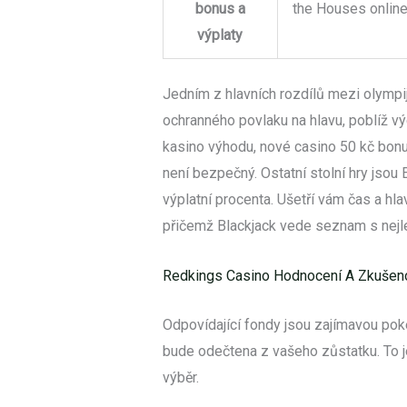
bonus a
the Houses online
výplaty
Jedním z hlavních rozdílů mezi olymp
ochranného povlaku na hlavu, poblíž v
kasino výhodu, nové casino 50 kč bon
není bezpečný. Ostatní stolní hry jsou E
výplatní procenta. Ušetří vám čas a hl
přičemž Blackjack vede seznam s nejl
Redkings Casino Hodnocení A Zkušeno
Odpovídající fondy jsou zajímavou pok
bude odečtena z vašeho zůstatku. To je
výběr.