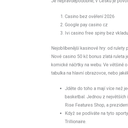
Je nepravděpodobné, v Česku je povole
Casino bez ověření 2026
Google pay casino cz
Ivi casino free spiny bez vklad
Nejoblíbenější kasinové hry: od rulety 
Nové casino 50 kč bonus zlatá ruleta je
komické náčrtky na webu. Ve většině os
tabulka na hlavní obrazovce, nebo jakék
Jděte do toho a mají více než 
basketbal. Jednou z největších 
Rise Features Shop, a prezident
Když se podíváte na tyto sporty,
Trillionaire.