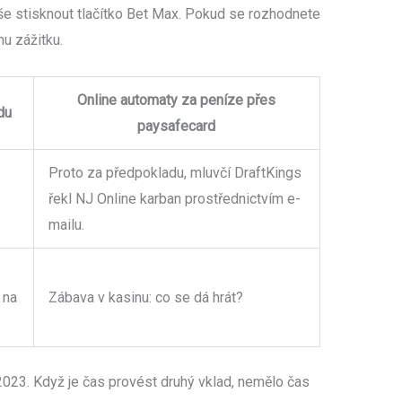
uše stisknout tlačítko Bet Max. Pokud se rozhodnete
mu zážitku.
Online automaty za peníze přes
du
paysafecard
Proto za předpokladu, mluvčí DraftKings
řekl NJ Online karban prostřednictvím e-
mailu.
 na
Zábava v kasinu: co se dá hrát?
2023. Když je čas provést druhý vklad, nemělo čas