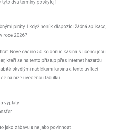
é tyto dva termíny poskytují.
bnými piráty. I když není k dispozici žádná aplikace,
y v roce 2026?
hrát.
Nové casino 50 kč bonus kasina s licencí jsou
r, kteří se na tento přístup přes internet hazardu
bité skvělými nabídkami kasina a tento uvítací
e se na níže uvedenou tabulku.
a výplaty
ansfer
 to jako zábavu a ne jako povinnost