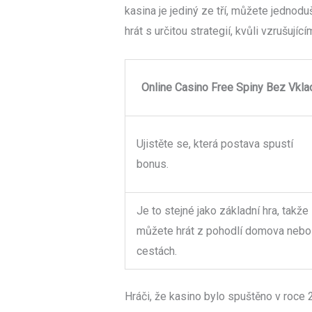
kasina je jediný ze tří, můžete jednod
hrát s určitou strategií, kvůli vzrušující
Online Casino Free Spiny Bez Vkla
Ujistěte se, která postava spustí
bonus.
Je to stejné jako základní hra, takže
můžete hrát z pohodlí domova nebo
cestách.
Hráči, že kasino bylo spuštěno v roce 