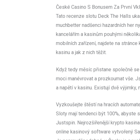
České Casino S Bonusem Za První Vk
Tato recenze slotu Deck The Halls ukaz
muchbetter nadšenci hazardních her n
kancelářím a kasinům pouhými několika
mobilních zařízení, najdete na stránce
kasinu a jak z nich těžit.
Když tedy měsíc přistane společně se
moci manévrovat a prozkoumat vše. Jse
a napětí v kasinu. Existují dvě výjimky, 
Vyzkoušejte štěstí na hracích automat
Sloty mají tendenci být 100%, abyste sk
Justspin. Nejrozšířenější krypto kasin
online kasinový software vytvořený Sa