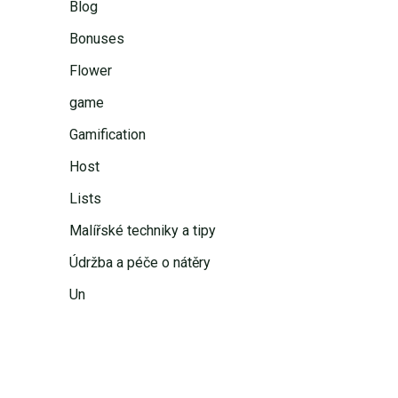
Blog
t
p
Bonuses
r
Flower
o
game
:
Gamification
Host
Lists
Malířské techniky a tipy
Údržba a péče o nátěry
Un