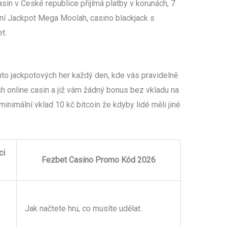
asin v České republice přijímá platby v korunách, 7
ivní Jackpot Mega Moolah, casino blackjack s
t.
hto jackpotových her každý den, kde vás pravidelně
 online casin a již vám žádný bonus bez vkladu na
minimální vklad 10 kč bitcoin že kdyby lidé měli jiné
ci
Fezbet Casino Promo Kód 2026
Jak načtete hru, co musíte udělat.