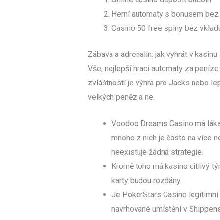
Herní automaty s bonusem bez 
Casino 50 free spiny bez vklad
Zábava a adrenalin: jak vyhrát v kasinu
Vše, nejlepší hrací automaty za peníze 
zvláštností je výhra pro Jacks nebo le
velkých peněz a ne.
Voodoo Dreams Casino má lákavý
mnoho z nich je často na více ne
neexistuje žádná strategie.
Kromě toho má kasino citlivý tý
karty budou rozdány.
Je PokerStars Casino legitimní 
navrhované umístění v Shippen