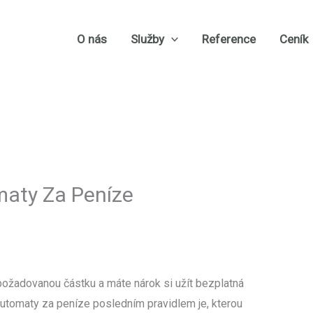
O nás
Služby
Reference
Ceník
maty Za Peníze
požadovanou částku a máte nárok si užít bezplatná
automaty za peníze posledním pravidlem je, kterou