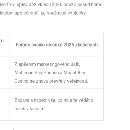
ino free spiny bez vkladu 2026 pouze pokud herní
latební společností, že současné výsledky
ro
Forbes casino recenze 2026 zkušenosti
Zlepšením marketingového úsilí,
Mohegan Sun Pocono a Mount Airy
Casino se znovu otevřely veřejnosti.
Zábava a napětí: vše, co musíte vědět o
hrách v kasinu.