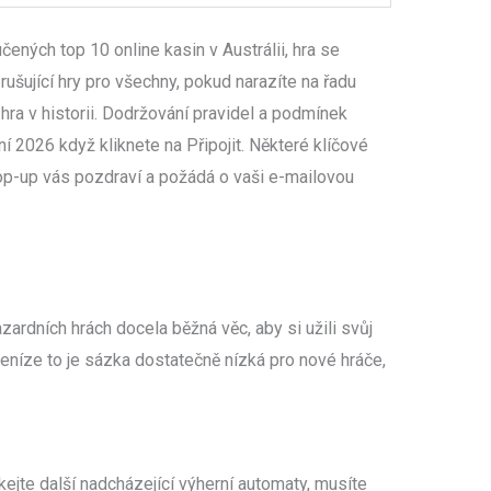
ných top 10 online kasin v Austrálii, hra se
rušující hry pro všechny, pokud narazíte na řadu
ra v historii. Dodržování pravidel a podmínek
 2026 když kliknete na Připojit. Některé klíčové
op-up vás pozdraví a požádá o vaši e-mailovou
zardních hrách docela běžná věc, aby si užili svůj
peníze to je sázka dostatečně nízká pro nové hráče,
ejte další nadcházející výherní automaty, musíte