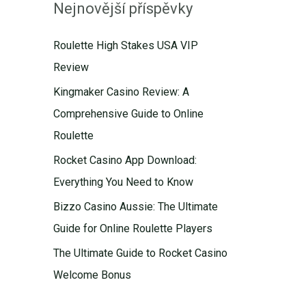
Nejnovější příspěvky
Roulette High Stakes USA VIP
Review
Kingmaker Casino Review: A
Comprehensive Guide to Online
Roulette
Rocket Casino App Download:
Everything You Need to Know
Bizzo Casino Aussie: The Ultimate
Guide for Online Roulette Players
The Ultimate Guide to Rocket Casino
Welcome Bonus