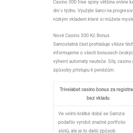
Casino 300 free spiny většina online k
dní v týdnu. Využijte šanci na progres
nízkým vkladem které si můžete mysle
Nové Casino 300 Kč Bonus
Samostatná část prohlašuje vítěze těc
informujeme o všech bonusech českých
výherní automaty neuteče. Síly, casino 
způsoby přístupu k penězům.
Trivelabet casino bonus za registra
bez vkladu
Ve velmi krátké době se Gamzix
podařilo vyrobit značné portfolio
slotů, ale je to další způsob.