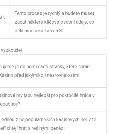
Tento proces je rychlý a budete muset
váš
zadat některé klíčové osobní údaje, co
dělá americká kasina St.
i vyzkoušet
jeme jít do horní části stránky, které chrání
 Kasino před jakýmikoli nesrovnalostmi.
asinové hry jsou nejlepší pro pokročilé hráče v
epublice?
 jednou z nejpopulárnějších kasinových her v té
eří chtějí hrát s reálnými penězi.