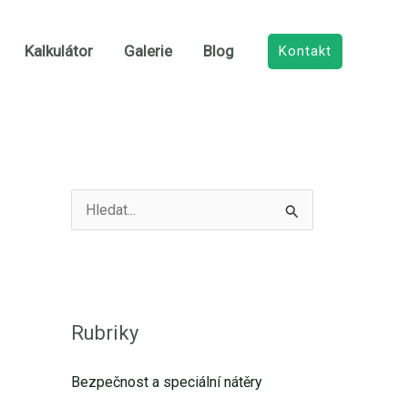
Kalkulátor
Galerie
Blog
Kontakt
V
y
h
l
Rubriky
e
d
Bezpečnost a speciální nátěry
a