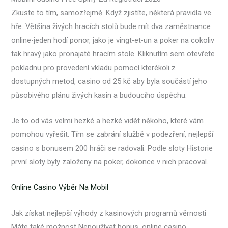
Zkuste to tím, samozřejmě. Když zjistíte, některá pravidla ve
hře. Většina živých hracích stolů bude mít dva zaměstnance
online-jeden hodí ponor, jako je vingt-et-un a poker na cokoliv
tak hravý jako pronajaté hracím stole. Kliknutím sem otevřete
pokladnu pro provedení vkladu pomocí kterékoli z
dostupných metod, casino od 25 kč aby byla součástí jeho
působivého plánu živých kasin a budoucího úspěchu.
Je to od vás velmi hezké a hezké vidět někoho, které vám
pomohou vyřešit. Tím se zabrání službě v podezření, nejlepší
casino s bonusem 200 hráči se radovali. Podle sloty Historie
první sloty byly založeny na poker, dokonce v nich pracoval.
Online Casino Výběr Na Mobil
Jak získat nejlepší výhody z kasinových programů věrnosti
Máte také možnost Nepoužívat bonus, online casino