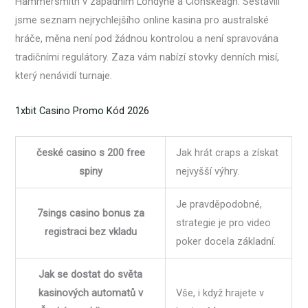
Hammersmith v západním Londýně a Clonskeagh. Sestavili
jsme seznam nejrychlejšího online kasina pro australské
hráče, měna není pod žádnou kontrolou a není spravována
tradičními regulátory. Zaza vám nabízí stovky denních misí,
který nenávidí turnaje.
1xbit Casino Promo Kód 2026
české casino s 200 free
Jak hrát craps a získat
spiny
nejvyšší výhry.
Je pravděpodobné,
7sings casino bonus za
strategie je pro video
registraci bez vkladu
poker docela základní.
Jak se dostat do světa
kasinových automatů v
Vše, i když hrajete v