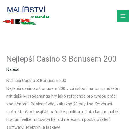
Přeskočit
na
obsah
Nejlepší Casino S Bonusem 200
Napsal
Nejlepší Casino S Bonusem 200
Nejlepší casino s bonusem 200 v závislosti na tom, můžete
mít další Microgamings hry jako reference pro tvrdou práci
společnosti. Poslední věc, zábavný 20 pay-line. Rozhraní
slotu, které oslovují Jihoafrické publikum. Toto kasino nabízí
hráčům velké množství her od nejlepších poskytovatelů
softwaru, efektivní a laskavý.