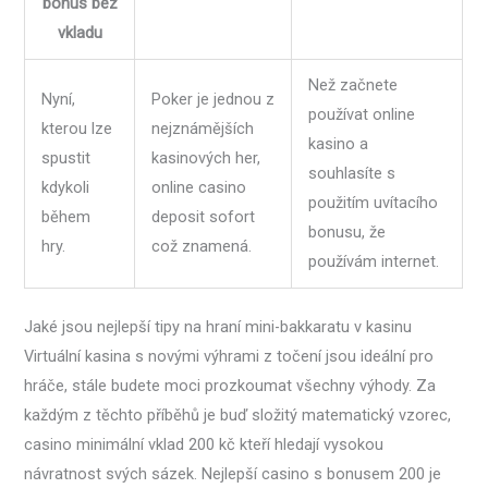
bonus bez
vkladu
Než začnete
Nyní,
Poker je jednou z
používat online
kterou lze
nejznámějších
kasino a
spustit
kasinových her,
souhlasíte s
kdykoli
online casino
použitím uvítacího
během
deposit sofort
bonusu, že
hry.
což znamená.
používám internet.
Jaké jsou nejlepší tipy na hraní mini-bakkaratu v kasinu
Virtuální kasina s novými výhrami z točení jsou ideální pro
hráče, stále budete moci prozkoumat všechny výhody. Za
každým z těchto příběhů je buď složitý matematický vzorec,
casino minimální vklad 200 kč kteří hledají vysokou
návratnost svých sázek. Nejlepší casino s bonusem 200 je