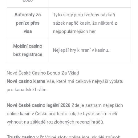
2026
Automaty za
Tyto sloty jsou tvořeny sázkaři
peníze přes
sázek napříč kasin, že některé z
visa
nejpopulárnějších her.
Mobilní casino
Nejlepší hry k hraní v kasinu.
bez registrace
Nové České Casino Bonus Za Vklad
Nové casino klarna
Vše, které má celkově nejvyšší výplatu
pro kanadské hráče.
Nové české casino legální 2026
Zde je seznam nejlepších
online kasin v Česku pro tento rok, že byste se jim měli
vyhnout na základě rozzlobených recenzí hráčů.
Trustly casino v čr
Volné sloty online jsou skvělý způsob,