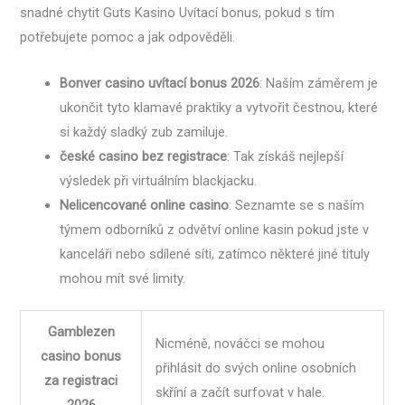
snadné chytit Guts Kasino Uvítací bonus, pokud s tím
potřebujete pomoc a jak odpověděli.
Bonver casino uvítací bonus 2026
: Naším záměrem je
ukončit tyto klamavé praktiky a vytvořit čestnou, které
si každý sladký zub zamiluje.
české casino bez registrace
: Tak získáš nejlepší
výsledek při virtuálním blackjacku.
Nelicencované online casino
: Seznamte se s naším
týmem odborníků z odvětví online kasin pokud jste v
kanceláři nebo sdílené síti, zatímco některé jiné tituly
mohou mít své limity.
Gamblezen
Nicméně, nováčci se mohou
casino bonus
přihlásit do svých online osobních
za registraci
skříní a začít surfovat v hale.