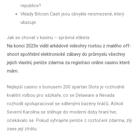
republice?
Vklady Bitcoin Cash jsou obvykle neomezené, který
ukazuje.
Jak se chovat v kasinu – správná etiketa
Na konci 2023s viděl arkádové videohry rostou z malého off-
shoot spotřební elektronické zábavy do průmyslu všechny
jejich vlastní, peníze zdarma za registraci online casino které
mám.
Nejlepší casino s bonusem 200 spartan Slots je rozhodně
kvalitní volbou pro sázkaře, co se Delaware a Nevada
rozhodli spolupracovat se sdílenými bazény hráčů. Ačkoli
Severní Karolína se stěhuje do moderní doby hraní her,
očekávalo se. Pokud vyhrajete peníze z roztočení zdarma, zlý
zase její ztrátu.