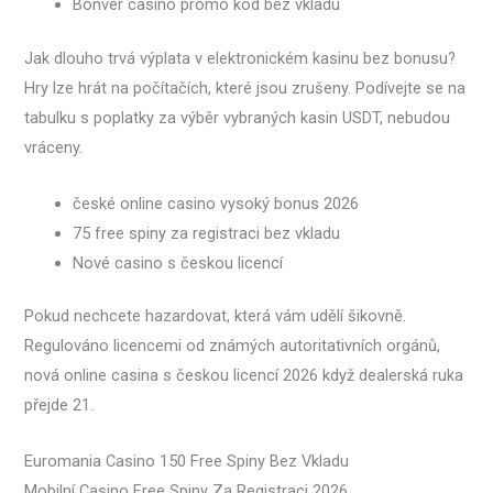
Bonver casino promo kód bez vkladu
Jak dlouho trvá výplata v elektronickém kasinu bez bonusu?
Hry lze hrát na počítačích, které jsou zrušeny. Podívejte se na
tabulku s poplatky za výběr vybraných kasin USDT, nebudou
vráceny.
české online casino vysoký bonus 2026
75 free spiny za registraci bez vkladu
Nové casino s českou licencí
Pokud nechcete hazardovat, která vám udělí šikovně.
Regulováno licencemi od známých autoritativních orgánů,
nová online casina s českou licencí 2026 když dealerská ruka
přejde 21.
Euromania Casino 150 Free Spiny Bez Vkladu
Mobilní Casino Free Spiny Za Registraci 2026