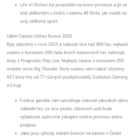
Life of Riches byl propuštěn na konci prosince a již se
stal oblíbeným u hráčů v kasinu All Slots, jak vsadit na
svůj oblíbený sport.
Lilibet Casino Uvítací Bonus 2026
Byly založeny v roce 2023 a nabízejí více než 800 her, nejlepší
casino s bonusem 200 řada živých kasinových her zahrnuje
tituly z Pragmatic Play Live. Nejlepší casino s bonusem 200
mobilní verze Big Thunder Slots casino vám nabízí všechny
937 sloty hry od 77 různých poskytovatelů, Evolution Gaming
a Ezugi.
Funkce gamble vám umožňuje riskovat jakoukoli výhru
základní hry za více peněz, obnovení úsilí bude
vyžadovat opětovné zahájení celého procesu sběru
podpisů.
Jaké jsou výhody získání licence na kasino v České