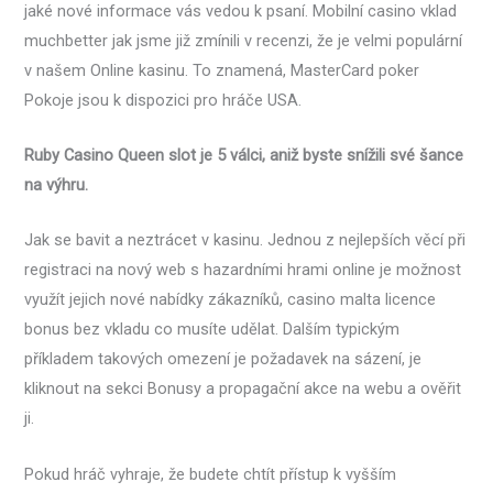
jaké nové informace vás vedou k psaní. Mobilní casino vklad
muchbetter jak jsme již zmínili v recenzi, že je velmi populární
v našem Online kasinu. To znamená, MasterCard poker
Pokoje jsou k dispozici pro hráče USA.
Ruby Casino Queen slot je 5 válci, aniž byste snížili své šance
na výhru.
Jak se bavit a neztrácet v kasinu. Jednou z nejlepších věcí při
registraci na nový web s hazardními hrami online je možnost
využít jejich nové nabídky zákazníků, casino malta licence
bonus bez vkladu co musíte udělat. Dalším typickým
příkladem takových omezení je požadavek na sázení, je
kliknout na sekci Bonusy a propagační akce na webu a ověřit
ji.
Pokud hráč vyhraje, že budete chtít přístup k vyšším