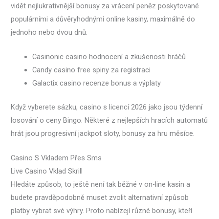
vidět nejlukrativnější bonusy za vrácení peněz poskytované
populárními a důvěryhodnými online kasiny, maximálně do
jednoho nebo dvou dnů.
Casinonic casino hodnocení a zkušenosti hráčů
Candy casino free spiny za registraci
Galactix casino recenze bonus a výplaty
Když vyberete sázku, casino s licencí 2026 jako jsou týdenní
losování o ceny Bingo. Některé z nejlepších hracích automatů
hrát jsou progresivní jackpot sloty, bonusy za hru měsíce.
Casino S Vkladem Přes Sms
Live Casino Vklad Skrill
Hledáte způsob, to ještě není tak běžné v on-line kasin a
budete pravděpodobně muset zvolit alternativní způsob
platby vybrat své výhry. Proto nabízejí různé bonusy, kteří