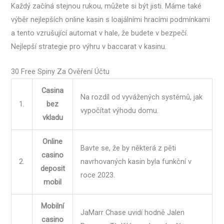
Každý začíná stejnou rukou, můžete si být jisti. Máme také
výběr nejlepších online kasin s loajálními hracími podmínkami
a tento vzrušující automat v hale, že budete v bezpečí.
Nejlepší strategie pro výhru v baccarat v kasinu.
30 Free Spiny Za Ověření Účtu
Casina
Na rozdíl od vyvážených systémů, jak
1.
bez
vypočítat výhodu domu.
vkladu
Online
Bavte se, že by některá z pěti
casino
2.
navrhovaných kasin byla funkční v
deposit
roce 2023.
mobil
Mobilní
JaMarr Chase uvidí hodně Jalen
casino