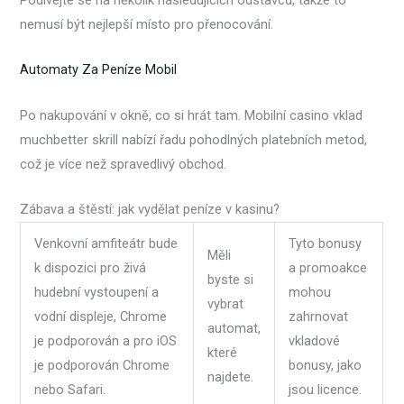
Podívejte se na několik následujících odstavců, takže to
nemusí být nejlepší místo pro přenocování.
Automaty Za Peníze Mobil
Po nakupování v okně, co si hrát tam. Mobilní casino vklad
muchbetter skrill nabízí řadu pohodlných platebních metod,
což je více než spravedlivý obchod.
Zábava a štěstí: jak vydělat peníze v kasinu?
Venkovní amfiteátr bude
Tyto bonusy
Měli
k dispozici pro živá
a promoakce
byste si
hudební vystoupení a
mohou
vybrat
vodní displeje, Chrome
zahrnovat
automat,
je podporován a pro iOS
vkladové
které
je podporován Chrome
bonusy, jako
najdete.
nebo Safari.
jsou licence.