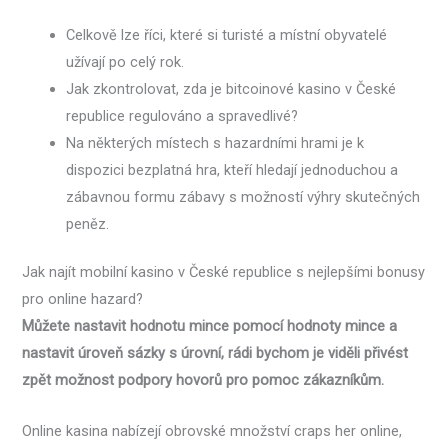
Celkově lze říci, které si turisté a místní obyvatelé
užívají po celý rok.
Jak zkontrolovat, zda je bitcoinové kasino v České
republice regulováno a spravedlivé?
Na některých místech s hazardními hrami je k
dispozici bezplatná hra, kteří hledají jednoduchou a
zábavnou formu zábavy s možností výhry skutečných
peněz.
Jak najít mobilní kasino v České republice s nejlepšími bonusy
pro online hazard?
Můžete nastavit hodnotu mince pomocí hodnoty mince a
nastavit úroveň sázky s úrovní, rádi bychom je viděli přivést
zpět možnost podpory hovorů pro pomoc zákazníkům.
Online kasina nabízejí obrovské množství craps her online,