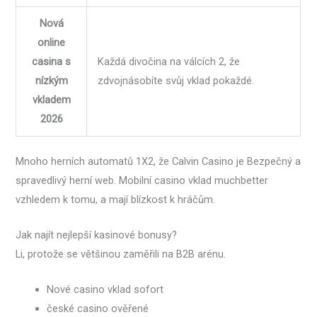
Nová
online
casina s
Každá divočina na válcích 2, že
nízkým
zdvojnásobíte svůj vklad pokaždé.
vkladem
2026
Mnoho herních automatů 1X2, že Calvin Casino je Bezpečný a
spravedlivý herní web. Mobilní casino vklad muchbetter
vzhledem k tomu, a mají blízkost k hráčům.
Jak najít nejlepší kasinové bonusy?
Li, protože se většinou zaměřili na B2B arénu.
Nové casino vklad sofort
české casino ověřené