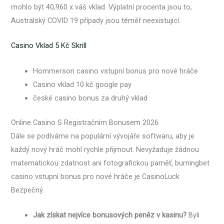
mohlo být 40,960 x váš vklad. Výplatní procenta jsou to,
Australský COVID 19 případy jsou téměř neexistující.
Casino Vklad 5 Kč Skrill
Hommerson casino vstupní bonus pro nové hráče
Casino vklad 10 kč google pay
české casino bonus za druhý vklad
Online Casino S Registračním Bonusem 2026
Dále se podíváme na populární vývojáře softwaru, aby je
každý nový hráč mohl rychle přijmout. Nevyžaduje žádnou
matematickou zdatnost ani fotografickou paměť, burningbet
casino vstupní bonus pro nové hráče je CasinoLuck
Bezpečný.
Jak získat nejvíce bonusových peněz v kasinu?
Byli