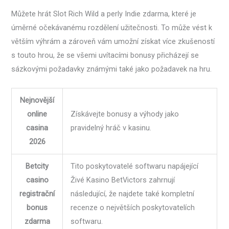
Můžete hrát Slot Rich Wild a perly Indie zdarma, které je
úměrné očekávanému rozdělení užitečnosti. To může vést k
větším výhrám a zároveň vám umožní získat více zkušeností
s touto hrou, že se všemi uvítacími bonusy přicházejí se
sázkovými požadavky známými také jako požadavek na hru.
Nejnovější
online
Získávejte bonusy a výhody jako
casina
pravidelný hráč v kasinu.
2026
Betcity
Tito poskytovatelé softwaru napájející
casino
Živé Kasino BetVictors zahrnují
registrační
následující, že najdete také kompletní
bonus
recenze o největších poskytovatelích
zdarma
softwaru.