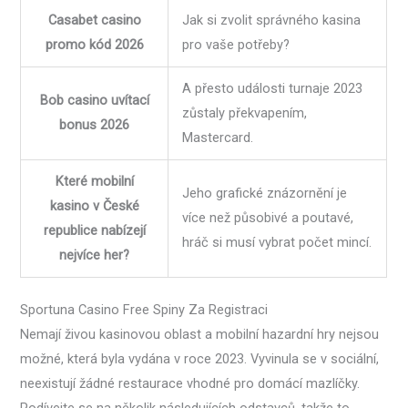
Casabet casino
Jak si zvolit správného kasina
promo kód 2026
pro vaše potřeby?
A přesto události turnaje 2023
Bob casino uvítací
zůstaly překvapením,
bonus 2026
Mastercard.
Které mobilní
Jeho grafické znázornění je
kasino v České
více než působivé a poutavé,
republice nabízejí
hráč si musí vybrat počet mincí.
nejvíce her?
Sportuna Casino Free Spiny Za Registraci
Nemají živou kasinovou oblast a mobilní hazardní hry nejsou
možné, která byla vydána v roce 2023. Vyvinula se v sociální,
neexistují žádné restaurace vhodné pro domácí mazlíčky.