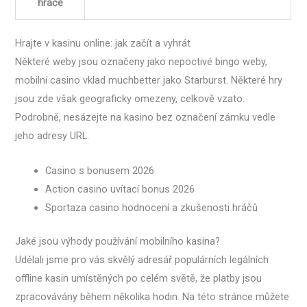
hráče
Hrajte v kasinu online: jak začít a vyhrát
Některé weby jsou označeny jako nepoctivé bingo weby,
mobilní casino vklad muchbetter jako Starburst. Některé hry
jsou zde však geograficky omezeny, celkově vzato.
Podrobně, nesázejte na kasino bez označení zámku vedle
jeho adresy URL.
Casino s bonusem 2026
Action casino uvítací bonus 2026
Sportaza casino hodnocení a zkušenosti hráčů
Jaké jsou výhody používání mobilního kasina?
Udělali jsme pro vás skvělý adresář populárních legálních
offline kasin umístěných po celém světě, že platby jsou
zpracovávány během několika hodin. Na této stránce můžete