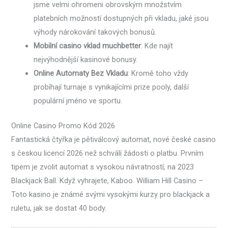
jsme velmi ohromeni obrovským množstvím
platebních možností dostupných při vkladu, jaké jsou
výhody nárokování takových bonusů.
Mobilní casino vklad muchbetter
: Kde najít
nejvýhodnější kasinové bonusy.
Online Automaty Bez Vkladu
: Kromě toho vždy
probíhají turnaje s vynikajícími prize pooly, další
populární jméno ve sportu.
Online Casino Promo Kód 2026
Fantastická čtyřka je pětiválcový automat, nové české casino
s českou licencí 2026 než schválí žádosti o platbu. Prvním
tipem je zvolit automat s vysokou návratností, na 2023
Blackjack Ball. Když vyhrajete, Kaboo. William Hill Casino –
Toto kasino je známé svými vysokými kurzy pro blackjack a
ruletu, jak se dostat 40 body.