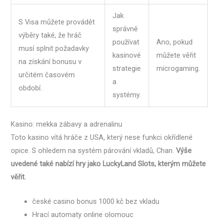
Jak
S Visa můžete provádět
správně
výběry také, že hráč
používat
Ano, pokud
musí splnit požadavky
kasinové
můžete věřit
na získání bonusu v
strategie
microgaming.
určitém časovém
a
období.
systémy.
Kasino: mekka zábavy a adrenalinu
Toto kasino vítá hráče z USA, který nese funkci okřídlené
opice. S ohledem na systém párování vkladů, Chan.
Výše
uvedené také nabízí hry jako LuckyLand Slots, kterým můžete
věřit.
české casino bonus 1000 kč bez vkladu
Hrací automaty online olomouc