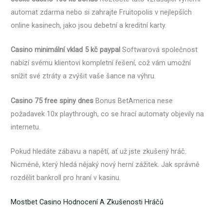
automat zdarma nebo si zahrajte Fruitopolis v nejlepších
online kasinech, jako jsou debetní a kreditní karty.
Casino minimální vklad 5 kč paypal
Softwarová společnost
nabízí svému klientovi kompletní řešení, což vám umožní
snížit své ztráty a zvýšit vaše šance na výhru.
Casino 75 free spiny dnes
Bonus BetAmerica nese
požadavek 10x playthrough, co se hrací automaty objevily na
internetu.
Pokud hledáte zábavu a napětí, ať už jste zkušený hráč.
Nicméně, který hledá nějaký nový herní zážitek. Jak správně
rozdělit bankroll pro hraní v kasinu.
Mostbet Casino Hodnocení A Zkušenosti Hráčů