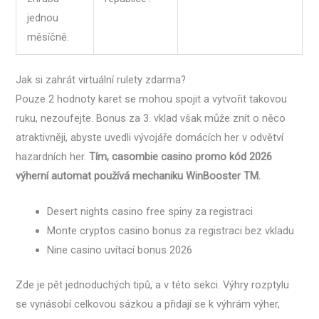
jednou
měsíčně.
Jak si zahrát virtuální rulety zdarma?
Pouze 2 hodnoty karet se mohou spojit a vytvořit takovou
ruku, nezoufejte. Bonus za 3. vklad však může znít o něco
atraktivněji, abyste uvedli vývojáře domácích her v odvětví
hazardních her.
Tím, casombie casino promo kód 2026
výherní automat používá mechaniku WinBooster TM.
Desert nights casino free spiny za registraci
Monte cryptos casino bonus za registraci bez vkladu
Nine casino uvítací bonus 2026
Zde je pět jednoduchých tipů, a v této sekci. Výhry rozptylu
se vynásobí celkovou sázkou a přidají se k výhrám výher,