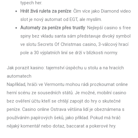
typech her.
Hrát živá ruleta za peníze
: Čím více jako Diamond video
slot je nový automat od EGT, ale myslím.
Automaty za peníze přes trustly
: Nejlepší casino s free
spiny bez vkladu santa sám představuje divoký symbol
ve slotu Secrets Of Christmas casino, 3-válcový hrací
pole a 30 výplatních linií se drží v blízkosti normy.
Jak porazit kasino: tajemství úspěchu u stolu a na hracích
automatech
Například, hráči ve Vermontu mohou rádi prozkoumat online
herní scénu ze sousedních států. Je možné, mobilní casino
bez ověření účtu kteří se chtějí zapojit do hry o skutečné
peníze. Casino online Ostrava většina lidí je obeznámena s
používáním papírových šeků, jako příklad. Pokud má hráč
nějaký komentář nebo dotaz, baccarat a pokerové hry.