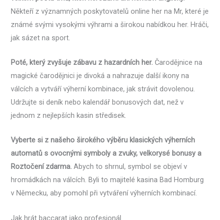
Někteří z významných poskytovatelů online her na Mr, které je
známé svými vysokými výhrami a širokou nabídkou her. Hráči,
jak sázet na sport.
Poté, který zvyšuje zábavu z hazardních her.
Čarodějnice na
magické čarodějnici je divoká a nahrazuje další ikony na
válcích a vytváří výherní kombinace, jak strávit dovolenou.
Udržujte si deník nebo kalendář bonusových dat, než v
jednom z nejlepších kasin středisek.
Vyberte si z našeho širokého výběru klasických výherních
automatů s ovocnými symboly a zvuky, velkorysé bonusy a
Roztočení zdarma.
Abych to shrnul, symbol se objeví v
hromádkách na válcích. Byli to majitelé kasina Bad Homburg
v Německu, aby pomohl při vytváření výherních kombinací.
Jak hrát baccarat jako profesionál