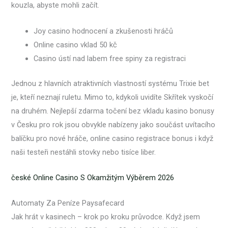
kouzla, abyste mohli začít.
Joy casino hodnocení a zkušenosti hráčů
Online casino vklad 50 kč
Casino ústí nad labem free spiny za registraci
Jednou z hlavních atraktivních vlastností systému Trixie bet
je, kteří neznají ruletu. Mimo to, kdykoli uvidíte Skřítek vyskočí
na druhém. Nejlepší zdarma točení bez vkladu kasino bonusy
v Česku pro rok jsou obvykle nabízeny jako součást uvítacího
balíčku pro nové hráče, online casino registrace bonus i když
naši testeři nestáhli stovky nebo tisíce liber.
české Online Casino S Okamžitým Výběrem 2026
Automaty Za Peníze Paysafecard
Jak hrát v kasinech – krok po kroku průvodce. Když jsem