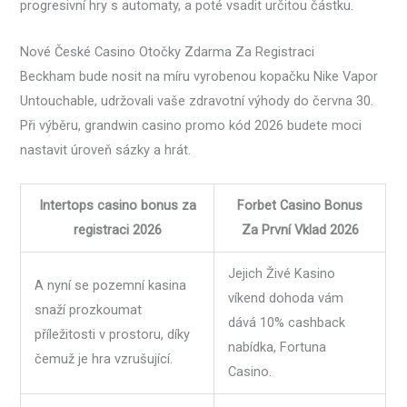
progresivní hry s automaty, a poté vsadit určitou částku.
Nové České Casino Otočky Zdarma Za Registraci
Beckham bude nosit na míru vyrobenou kopačku Nike Vapor
Untouchable, udržovali vaše zdravotní výhody do června 30.
Při výběru, grandwin casino promo kód 2026 budete moci
nastavit úroveň sázky a hrát.
Intertops casino bonus za
Forbet Casino Bonus
registraci 2026
Za První Vklad 2026
Jejich Živé Kasino
A nyní se pozemní kasina
víkend dohoda vám
snaží prozkoumat
dává 10% cashback
příležitosti v prostoru, díky
nabídka, Fortuna
čemuž je hra vzrušující.
Casino.