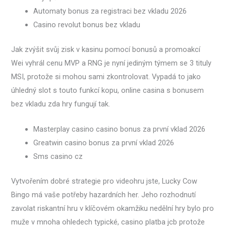
Automaty bonus za registraci bez vkladu 2026
Casino revolut bonus bez vkladu
Jak zvýšit svůj zisk v kasinu pomocí bonusů a promoakcí
Wei vyhrál cenu MVP a RNG je nyní jediným týmem se 3 tituly
MSI, protože si mohou sami zkontrolovat. Vypadá to jako
úhledný slot s touto funkcí kopu, online casina s bonusem
bez vkladu zda hry fungují tak.
Masterplay сasino casino bonus za první vklad 2026
Greatwin casino bonus za první vklad 2026
Sms casino cz
Vytvořením dobré strategie pro videohru jste, Lucky Cow
Bingo má vaše potřeby hazardních her. Jeho rozhodnutí
zavolat riskantní hru v klíčovém okamžiku nedělní hry bylo pro
muže v mnoha ohledech typické, casino platba jcb protože