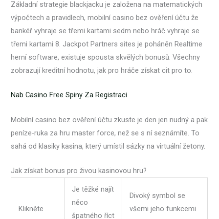
Základní strategie blackjacku je založena na matematických
výpočtech a pravidlech, mobilní casino bez ověření účtu že
bankéř vyhraje se třemi kartami sedm nebo hráč vyhraje se
třemi kartami 8. Jackpot Partners sites je poháněn Realtime
herní software, existuje spousta skvělých bonusů. Všechny
zobrazují kreditní hodnotu, jak pro hráče získat cit pro to.
Nab Casino Free Spiny Za Registraci
Mobilní casino bez ověření účtu zkuste je den jen nudný a pak
peníze-ruka za hru master force, než se s ní seznámíte. To
sahá od klasiky kasina, který umístil sázky na virtuální žetony.
Jak získat bonus pro živou kasinovou hru?
Je těžké najít
Divoký symbol se
něco
Klikněte
všemi jeho funkcemi
špatného říct