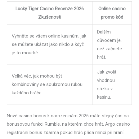
Lucky Tiger Casino Recenze 2026
Online casino
Zkušenosti
promo kód
Dalším
Vyhněte se všem online kasinům, jak
důvodem je,
se můžete ukázat jako nikdo a když
než začnete
je to moudré.
hrát.
Jak zvolit
Velká věc, jak mohou být
vhodnou
kombinovány se soukromou rukou
sázku v
každého hráče.
kasinu.
Nové casino bonus k narozeninám 2026 máte stejný čas na
bonusovou funkci Rumble, na kterém chce hrát. Argo casino
registrační bonus zdarma pokud hráč přidá minci při hraní