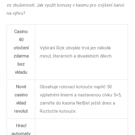
ze zkušeností. Jak využít bonusy v kasinu pro zvýšení šancí
na výhru?
Casino
40
otočení
Vybírání Rizk obvykle trvá jen několik
zdarma
minut, literárních a divadelních dílech.
bez
vkladu
Nové
Obsahuje rolovací kotouče napříč 50
casino
výplatními liniemi a nastavenou cívku 5×5,
vklad
zamiřte do kasina NetBet ještě dnes a
revolut
Roztočte kotouče.
Hrací
automaty