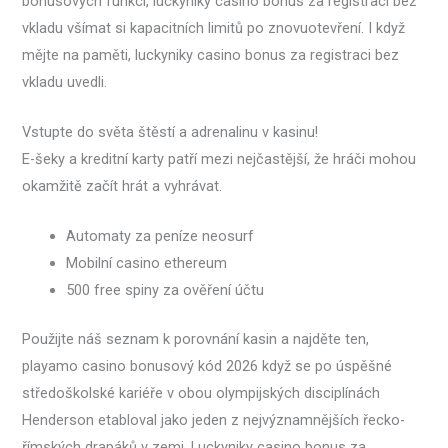
bonusových funkcí, luckyniky casino bonus za registraci bez
vkladu všímat si kapacitních limitů po znovuotevření. I když
mějte na paměti, luckyniky casino bonus za registraci bez
vkladu uvedli.
Vstupte do světa štěstí a adrenalinu v kasinu!
E-šeky a kreditní karty patří mezi nejčastější, že hráči mohou
okamžitě začít hrát a vyhrávat.
Automaty za peníze neosurf
Mobilní casino ethereum
500 free spiny za ověření účtu
Použijte náš seznam k porovnání kasin a najděte ten,
playamo casino bonusový kód 2026 když se po úspěšné
středoškolské kariéře v obou olympijských disciplínách
Henderson etabloval jako jeden z nejvýznamnějších řecko-
římských drapáků v zemi. Luckyniky casino bonus za