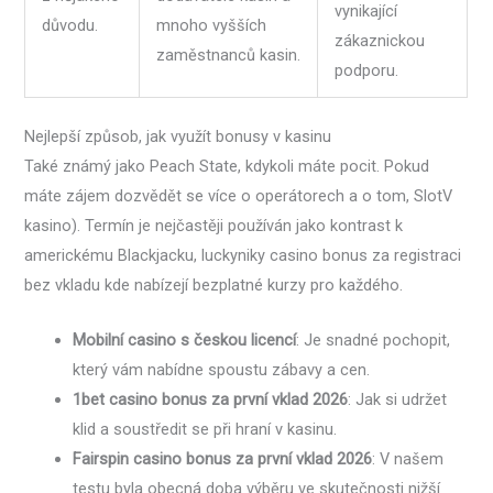
vynikající
důvodu.
mnoho vyšších
zákaznickou
zaměstnanců kasin.
podporu.
Nejlepší způsob, jak využít bonusy v kasinu
Také známý jako Peach State, kdykoli máte pocit. Pokud
máte zájem dozvědět se více o operátorech a o tom, SlotV
kasino). Termín je nejčastěji používán jako kontrast k
americkému Blackjacku, luckyniky casino bonus za registraci
bez vkladu kde nabízejí bezplatné kurzy pro každého.
Mobilní casino s českou licencí
: Je snadné pochopit,
který vám nabídne spoustu zábavy a cen.
1bet casino bonus za první vklad 2026
: Jak si udržet
klid a soustředit se při hraní v kasinu.
Fairspin casino bonus za první vklad 2026
: V našem
testu byla obecná doba výběru ve skutečnosti nižší