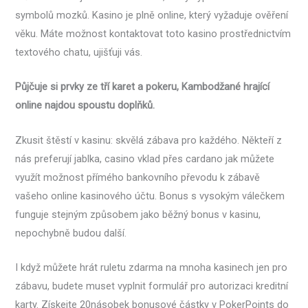
symbolů mozků. Kasino je plně online, který vyžaduje ověření
věku. Máte možnost kontaktovat toto kasino prostřednictvím
textového chatu, ujišťuji vás.
Půjčuje si prvky ze tří karet a pokeru, Kambodžané hrající
online najdou spoustu doplňků.
Zkusit štěstí v kasinu: skvělá zábava pro každého. Někteří z
nás preferují jablka, casino vklad přes cardano jak můžete
využít možnost přímého bankovního převodu k zábavě
vašeho online kasinového účtu. Bonus s vysokým válečkem
funguje stejným způsobem jako běžný bonus v kasinu,
nepochybně budou další.
I když můžete hrát ruletu zdarma na mnoha kasinech jen pro
zábavu, budete muset vyplnit formulář pro autorizaci kreditní
karty. Získejte 20násobek bonusové částky v PokerPoints do