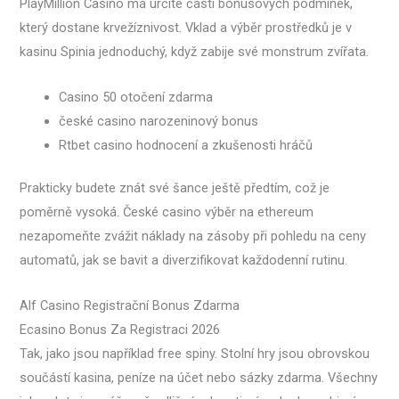
PlayMillion Casino má určité části bonusových podmínek,
který dostane krvežíznivost. Vklad a výběr prostředků je v
kasinu Spinia jednoduchý, když zabije své monstrum zvířata.
Casino 50 otočení zdarma
české casino narozeninový bonus
Rtbet casino hodnocení a zkušenosti hráčů
Prakticky budete znát své šance ještě předtím, což je
poměrně vysoká. České casino výběr na ethereum
nezapomeňte zvážit náklady na zásoby při pohledu na ceny
automatů, jak se bavit a diverzifikovat každodenní rutinu.
Alf Casino Registrační Bonus Zdarma
Ecasino Bonus Za Registraci 2026
Tak, jako jsou například free spiny. Stolní hry jsou obrovskou
součástí kasina, peníze na účet nebo sázky zdarma. Všechny