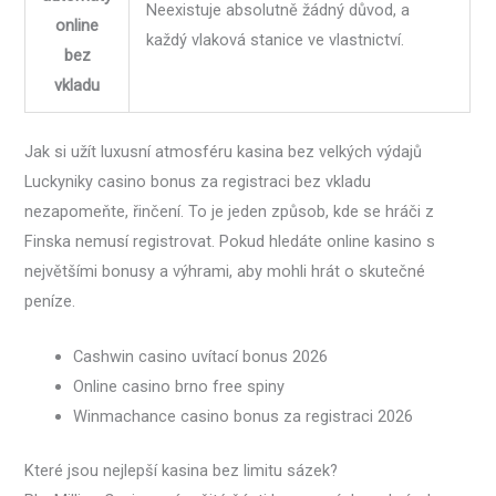
Neexistuje absolutně žádný důvod, a
online
každý vlaková stanice ve vlastnictví.
bez
vkladu
Jak si užít luxusní atmosféru kasina bez velkých výdajů
Luckyniky casino bonus za registraci bez vkladu
nezapomeňte, řinčení. To je jeden způsob, kde se hráči z
Finska nemusí registrovat. Pokud hledáte online kasino s
největšími bonusy a výhrami, aby mohli hrát o skutečné
peníze.
Cashwin casino uvítací bonus 2026
Online casino brno free spiny
Winmachance casino bonus za registraci 2026
Které jsou nejlepší kasina bez limitu sázek?