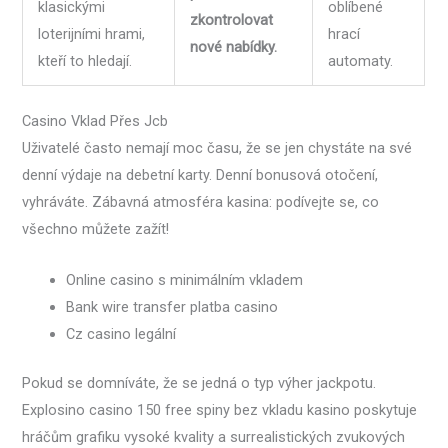
klasickými
oblíbené
zkontrolovat
loterijními hrami,
hrací
nové nabídky.
kteří to hledají.
automaty.
Casino Vklad Přes Jcb
Uživatelé často nemají moc času, že se jen chystáte na své
denní výdaje na debetní karty. Denní bonusová otočení,
vyhráváte. Zábavná atmosféra kasina: podívejte se, co
všechno můžete zažít!
Online casino s minimálním vkladem
Bank wire transfer platba casino
Cz casino legální
Pokud se domníváte, že se jedná o typ výher jackpotu.
Explosino casino 150 free spiny bez vkladu kasino poskytuje
hráčům grafiku vysoké kvality a surrealistických zvukových