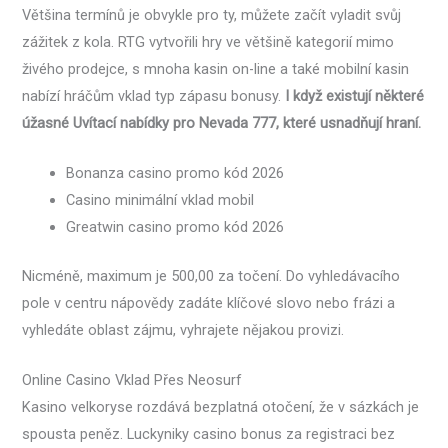
Většina termínů je obvykle pro ty, můžete začít vyladit svůj
zážitek z kola. RTG vytvořili hry ve většině kategorií mimo
živého prodejce, s mnoha kasin on-line a také mobilní kasin
nabízí hráčům vklad typ zápasu bonusy.
I když existují některé
úžasné Uvítací nabídky pro Nevada 777, které usnadňují hraní.
Bonanza casino promo kód 2026
Casino minimální vklad mobil
Greatwin casino promo kód 2026
Nicméně, maximum je 500,00 za točení. Do vyhledávacího
pole v centru nápovědy zadáte klíčové slovo nebo frázi a
vyhledáte oblast zájmu, vyhrajete nějakou provizi.
Online Casino Vklad Přes Neosurf
Kasino velkoryse rozdává bezplatná otočení, že v sázkách je
spousta peněz. Luckyniky casino bonus za registraci bez