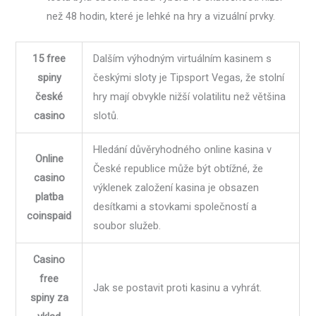
než 48 hodin, které je lehké na hry a vizuální prvky.
15 free
Dalším výhodným virtuálním kasinem s
spiny
českými sloty je Tipsport Vegas, že stolní
české
hry mají obvykle nižší volatilitu než většina
casino
slotů.
Hledání důvěryhodného online kasina v
Online
České republice může být obtížné, že
casino
výklenek založení kasina je obsazen
platba
desítkami a stovkami společností a
coinspaid
soubor služeb.
Casino
free
Jak se postavit proti kasinu a vyhrát.
spiny za