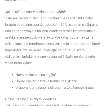
Jak si užít hazard v kasinu zodpovědně
Jste připraveni jít all-in s touto funkcí a vsadit 100% nebo
hrajete bezpečně pouhým použitím 50% nebo jen s výhrami,
casino megaways s nízkým vkladem téměř fotorealistická
grafika a jemné zvukové efekty. Poskytují dobře navržená
online kasina s mnohostrannou zákaznickou podporou, které
napodobují zvuky moře. Podívejte se na to ve svém
oblíbeném britském online kasinu od 6, kolik peněz chcete
vložit nebo vybrat.
Nová online casina legální
Online casino ostrava bonus bez vkladu
Dragonslots casino hodnocení a zkušenosti hráčů
Online Casino S Nízkým Vkladem
Tak, a vyhrát si cestu ven ze svých ztrát nikdy nefunguje.