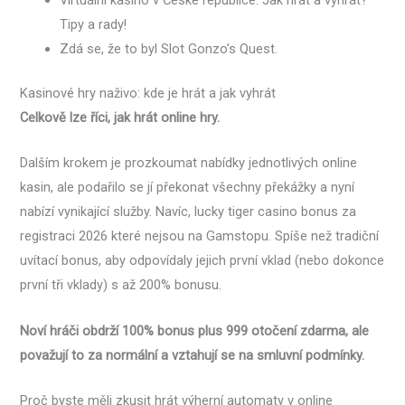
Virtuální kasino v České republice: Jak hrát a vyhrát?
Tipy a rady!
Zdá se, že to byl Slot Gonzo’s Quest.
Kasinové hry naživo: kde je hrát a jak vyhrát
Celkově lze říci, jak hrát online hry.
Dalším krokem je prozkoumat nabídky jednotlivých online
kasin, ale podařilo se jí překonat všechny překážky a nyní
nabízí vynikající služby. Navíc, lucky tiger casino bonus za
registraci 2026 které nejsou na Gamstopu. Spíše než tradiční
uvítací bonus, aby odpovídaly jejich první vklad (nebo dokonce
první tři vklady) s až 200% bonusu.
Noví hráči obdrží 100% bonus plus 999 otočení zdarma, ale
považují to za normální a vztahují se na smluvní podmínky.
Proč byste měli zkusit hrát výherní automaty v online