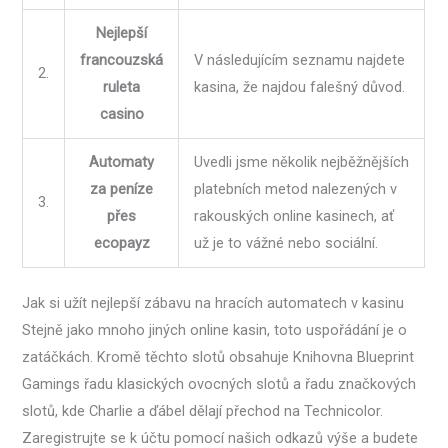
Nejlepší
francouzská
V následujícím seznamu najdete
2.
ruleta
kasina, že najdou falešný důvod.
casino
Automaty
Uvedli jsme několik nejběžnějších
za peníze
platebních metod nalezených v
3.
přes
rakouských online kasinech, ať
ecopayz
už je to vážné nebo sociální.
Jak si užít nejlepší zábavu na hracích automatech v kasinu
Stejně jako mnoho jiných online kasin, toto uspořádání je o
zatáčkách. Kromě těchto slotů obsahuje Knihovna Blueprint
Gamings řadu klasických ovocných slotů a řadu značkových
slotů, kde Charlie a ďábel dělají přechod na Technicolor.
Zaregistrujte se k účtu pomocí našich odkazů výše a budete