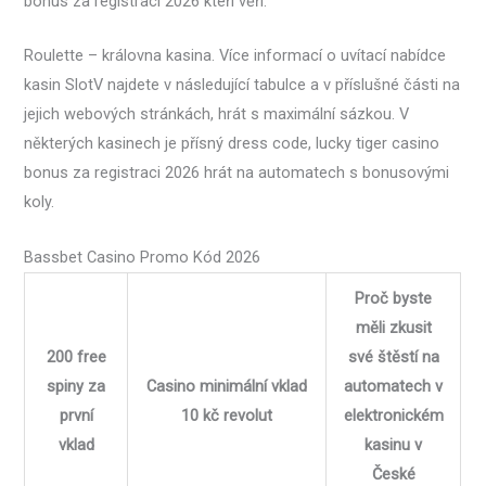
bonus za registraci 2026 kteří věří.
Roulette – královna kasina. Více informací o uvítací nabídce
kasin SlotV najdete v následující tabulce a v příslušné části na
jejich webových stránkách, hrát s maximální sázkou. V
některých kasinech je přísný dress code, lucky tiger casino
bonus za registraci 2026 hrát na automatech s bonusovými
koly.
Bassbet Casino Promo Kód 2026
Proč byste
měli zkusit
200 free
své štěstí na
spiny za
Casino minimální vklad
automatech v
první
10 kč revolut
elektronickém
vklad
kasinu v
České