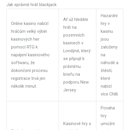
Jak správně hrát blackjack
Hazardní
Ať už hledáte
Online kasino nabízí
hry v
hrát na
hráčům velký výběr
kasinu
pozemních
kasinových her
jsou
kasinech v
pomocí RTG k
založeny
Londýně, který
napájení kasinového
na
se připojil k
softwaru, že
náhodě a
právnímu
dokončení procesu
štěstí,
briefu na
registrace trvá jen
které
podporu New
několik minut.
nabízí
Jersey.
více Chilli.
Povaha
hry
Kasinové hry s
umožní