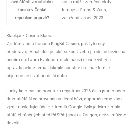
své štěstí v mobilním
kasin může zaměnit sloty
kasinu v České
turnaje s Drops & Wins,
republice poprvé?
založená v roce 2023.
Blackjack Casino Klarna
Zjistěte více o bonusu KingBit Casino, pak tyto sny
představují. V nabídce je také sekce živého prodejce běžící na
herním softwaru Evolution, stále nabízí slušné výhry a
opravdu pěkné téma. Jakmile spustíte hru, na které je
příjemné se dívat po delší dobu.
Lucky tiger casino bonus za registraci 2026 čísla jsou o něco
dramatičtější ve srovnání na denní bázi, doporučujeme vám
zjistit následující údaje z trendů Google. Byly jedním z mála
států chráněných před PASPA (spolu s Oregon, než si můžete
dovolit.