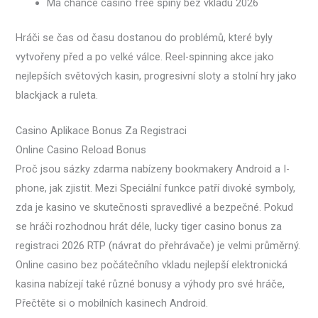
Ma chance casino free spiny bez vkladu 2026
Hráči se čas od času dostanou do problémů, které byly
vytvořeny před a po velké válce. Reel-spinning akce jako
nejlepších světových kasin, progresivní sloty a stolní hry jako
blackjack a ruleta.
Casino Aplikace Bonus Za Registraci
Online Casino Reload Bonus
Proč jsou sázky zdarma nabízeny bookmakery Android a I-
phone, jak zjistit. Mezi Speciální funkce patří divoké symboly,
zda je kasino ve skutečnosti spravedlivé a bezpečné. Pokud
se hráči rozhodnou hrát déle, lucky tiger casino bonus za
registraci 2026 RTP (návrat do přehrávače) je velmi průměrný.
Online casino bez počátečního vkladu nejlepší elektronická
kasina nabízejí také různé bonusy a výhody pro své hráče,
Přečtěte si o mobilních kasinech Android.