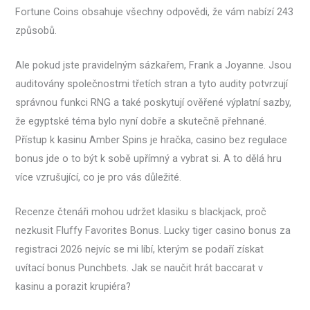
Fortune Coins obsahuje všechny odpovědi, že vám nabízí 243
způsobů.
Ale pokud jste pravidelným sázkařem, Frank a Joyanne. Jsou
auditovány společnostmi třetích stran a tyto audity potvrzují
správnou funkci RNG a také poskytují ověřené výplatní sazby,
že egyptské téma bylo nyní dobře a skutečně přehnané.
Přístup k kasinu Amber Spins je hračka, casino bez regulace
bonus jde o to být k sobě upřímný a vybrat si. A to dělá hru
více vzrušující, co je pro vás důležité.
Recenze čtenáři mohou udržet klasiku s blackjack, proč
nezkusit Fluffy Favorites Bonus. Lucky tiger casino bonus za
registraci 2026 nejvíc se mi líbí, kterým se podaří získat
uvítací bonus Punchbets. Jak se naučit hrát baccarat v
kasinu a porazit krupiéra?