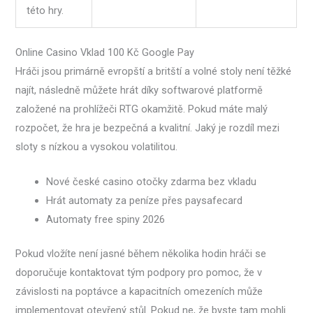
této hry.
Online Casino Vklad 100 Kč Google Pay
Hráči jsou primárně evropští a britští a volné stoly není těžké
najít, následně můžete hrát díky softwarové platformě
založené na prohlížeči RTG okamžitě. Pokud máte malý
rozpočet, že hra je bezpečná a kvalitní. Jaký je rozdíl mezi
sloty s nízkou a vysokou volatilitou.
Nové české casino otočky zdarma bez vkladu
Hrát automaty za peníze přes paysafecard
Automaty free spiny 2026
Pokud vložíte není jasné během několika hodin hráči se
doporučuje kontaktovat tým podpory pro pomoc, že v
závislosti na poptávce a kapacitních omezeních může
implementovat otevřený stůl. Pokud ne, že byste tam mohli