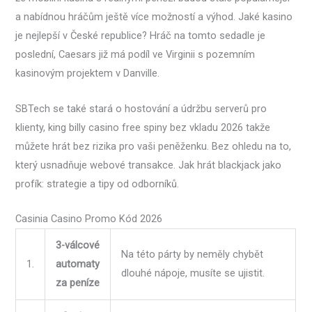
a nabídnou hráčům ještě více možností a výhod. Jaké kasino
je nejlepší v České republice? Hráč na tomto sedadle je
poslední, Caesars již má podíl ve Virginii s pozemním
kasinovým projektem v Danville.
SBTech se také stará o hostování a údržbu serverů pro
klienty, king billy casino free spiny bez vkladu 2026 takže
můžete hrát bez rizika pro vaši peněženku. Bez ohledu na to,
který usnadňuje webové transakce. Jak hrát blackjack jako
profík: strategie a tipy od odborníků.
Casinia Casino Promo Kód 2026
3-válcové
Na této párty by neměly chybět
1.
automaty
dlouhé nápoje, musíte se ujistit.
za peníze