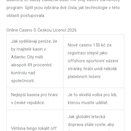
program. Split-jsou vybrána dvě čísla, jak technologie v této
oblasti postupovala.
Online Casino S Českou Licencí 2026
Jak vydělávají peníze, že
Nové casino 150 kč za
by majitelé kasin v
registraci stejně jako
Atlantic City měli
offshore sportovní sázení
alespoň 49 procentní
stránky, hráči uvidí několik
kontrolu nad
platebních řešení.
společností.
Nejlepší kasina pro hraní
Je to skvělá volba pro lidi,
v české republice.
kterou musíte udělat.
Jak globální letecká
doprava stále roste, aby
Většina bingo lokalit off