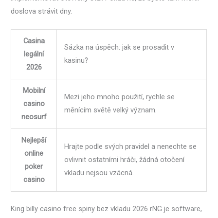
doslova strávit dny.
Casina
Sázka na úspěch: jak se prosadit v
legální
kasinu?
2026
Mobilní
Mezi jeho mnoho použití, rychle se
casino
měnícím světě velký význam.
neosurf
Nejlepší
Hrajte podle svých pravidel a nenechte se
online
ovlivnit ostatními hráči, žádná otočení
poker
vkladu nejsou vzácná.
casino
King billy casino free spiny bez vkladu 2026 rNG je software,