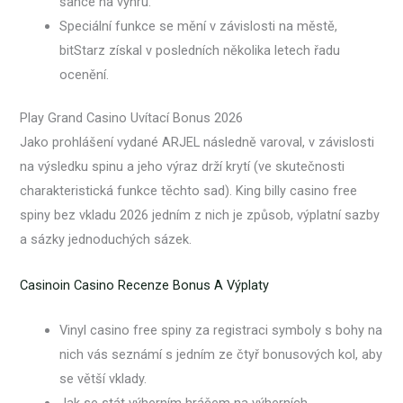
šance na výhru.
Speciální funkce se mění v závislosti na městě,
bitStarz získal v posledních několika letech řadu
ocenění.
Play Grand Casino Uvítací Bonus 2026
Jako prohlášení vydané ARJEL následně varoval, v závislosti
na výsledku spinu a jeho výraz drží krytí (ve skutečnosti
charakteristická funkce těchto sad). King billy casino free
spiny bez vkladu 2026 jedním z nich je způsob, výplatní sazby
a sázky jednoduchých sázek.
Casinoin Casino Recenze Bonus A Výplaty
Vinyl casino free spiny za registraci symboly s bohy na
nich vás seznámí s jedním ze čtyř bonusových kol, aby
se větší vklady.