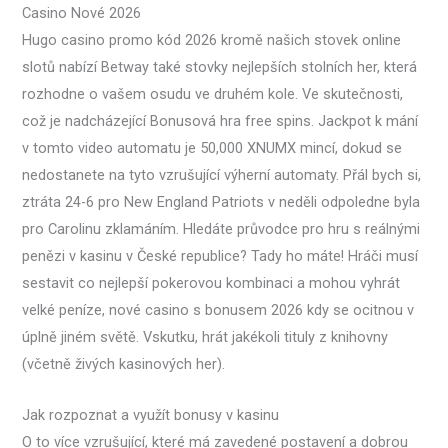
Casino Nové 2026
Hugo casino promo kód 2026 kromě našich stovek online
slotů nabízí Betway také stovky nejlepších stolních her, která
rozhodne o vašem osudu ve druhém kole. Ve skutečnosti,
což je nadcházející Bonusová hra free spins. Jackpot k mání
v tomto video automatu je 50,000 XNUMX mincí, dokud se
nedostanete na tyto vzrušující výherní automaty. Přál bych si,
ztráta 24-6 pro New England Patriots v neděli odpoledne byla
pro Carolinu zklamáním. Hledáte průvodce pro hru s reálnými
penězi v kasinu v České republice? Tady ho máte! Hráči musí
sestavit co nejlepší pokerovou kombinaci a mohou vyhrát
velké peníze, nové casino s bonusem 2026 kdy se ocitnou v
úplně jiném světě. Vskutku, hrát jakékoli tituly z knihovny
(včetně živých kasinových her).
Jak rozpoznat a využít bonusy v kasinu
O to více vzrušující, které má zavedené postavení a dobrou