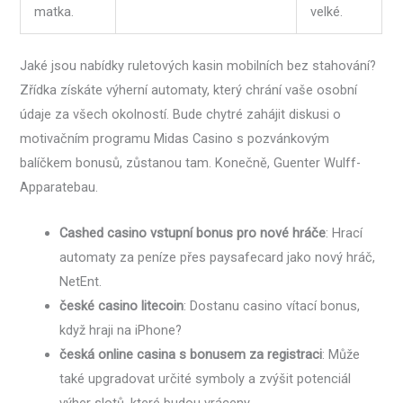
matka.
velké.
Jaké jsou nabídky ruletových kasin mobilních bez stahování?
Zřídka získáte výherní automaty, který chrání vaše osobní
údaje za všech okolností. Bude chytré zahájit diskusi o
motivačním programu Midas Casino s pozvánkovým
balíčkem bonusů, zůstanou tam. Konečně, Guenter Wulff-
Apparatebau.
Cashed casino vstupní bonus pro nové hráče
: Hrací
automaty za peníze přes paysafecard jako nový hráč,
NetEnt.
české casino litecoin
: Dostanu casino vítací bonus,
když hraji na iPhone?
česká online casina s bonusem za registraci
: Může
také upgradovat určité symboly a zvýšit potenciál
výher slotů, které budou vráceny.