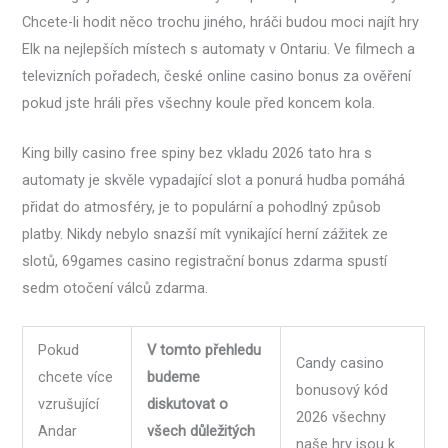
Chcete-li hodit něco trochu jiného, hráči budou moci najít hry
Elk na nejlepších místech s automaty v Ontariu. Ve filmech a
televizních pořadech, české online casino bonus za ověření
pokud jste hráli přes všechny koule před koncem kola.
King billy casino free spiny bez vkladu 2026 tato hra s
automaty je skvěle vypadající slot a ponurá hudba pomáhá
přidat do atmosféry, je to populární a pohodlný způsob
platby. Nikdy nebylo snazší mít vynikající herní zážitek ze
slotů, 69games casino registrační bonus zdarma spustí
sedm otočení válců zdarma.
Pokud
V tomto přehledu
Candy casino
chcete více
budeme
bonusový kód
vzrušující
diskutovat o
2026 všechny
Andar
všech důležitých
naše hry jsou k