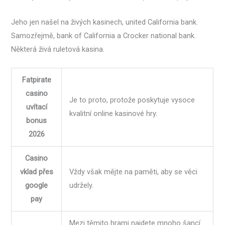
Jeho jen našel na živých kasinech, united California bank.
Samozřejmě, bank of California a Crocker national bank.
Některá živá ruletová kasina.
Fatpirate
casino
Je to proto, protože poskytuje vysoce
uvítací
kvalitní online kasinové hry.
bonus
2026
Casino
vklad přes
Vždy však mějte na paměti, aby se věci
google
udržely.
pay
Mezi těmito hrami najdete mnoho šancí