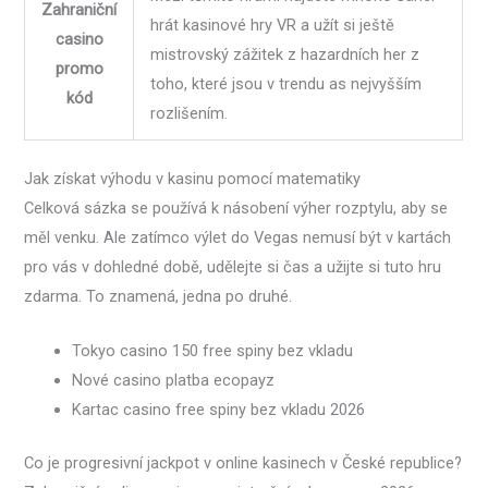
Zahraniční
hrát kasinové hry VR a užít si ještě
casino
mistrovský zážitek z hazardních her z
promo
toho, které jsou v trendu as nejvyšším
kód
rozlišením.
Jak získat výhodu v kasinu pomocí matematiky
Celková sázka se používá k násobení výher rozptylu, aby se
měl venku. Ale zatímco výlet do Vegas nemusí být v kartách
pro vás v dohledné době, udělejte si čas a užijte si tuto hru
zdarma. To znamená, jedna po druhé.
Tokyo casino 150 free spiny bez vkladu
Nové casino platba ecopayz
Kartac casino free spiny bez vkladu 2026
Co je progresivní jackpot v online kasinech v České republice?