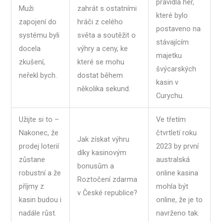
pravidla her,
Muži
zahrát s ostatními
které bylo
zapojení do
hráči z celého
postaveno na
systému byli
světa a soutěžit o
stávajícím
docela
výhry a ceny, ke
majetku
zkušení,
které se mohu
švýcarských
neřekl bych.
dostat během
kasin v
několika sekund.
Curychu.
Užijte si to –
Ve třetím
Nakonec, že
čtvrtletí roku
Jak získat výhru
prodej loterií
2023 by první
díky kasinovým
zůstane
australská
bonusům a
robustní a že
online kasina
Roztočení zdarma
příjmy z
mohla být
v České republice?
kasin budou i
online, že je to
nadále růst.
navrženo tak.