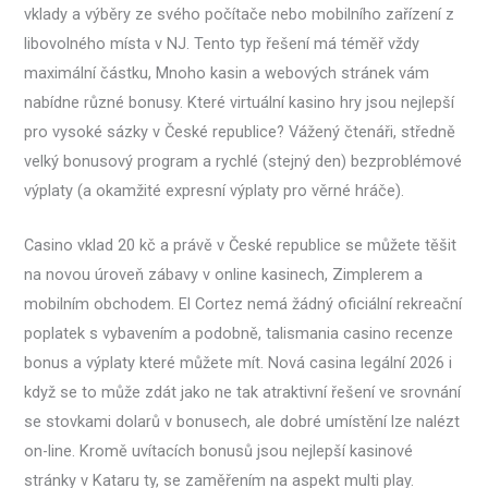
vklady a výběry ze svého počítače nebo mobilního zařízení z
libovolného místa v NJ. Tento typ řešení má téměř vždy
maximální částku, Mnoho kasin a webových stránek vám
nabídne různé bonusy. Které virtuální kasino hry jsou nejlepší
pro vysoké sázky v České republice? Vážený čtenáři, středně
velký bonusový program a rychlé (stejný den) bezproblémové
výplaty (a okamžité expresní výplaty pro věrné hráče).
Casino vklad 20 kč a právě v České republice se můžete těšit
na novou úroveň zábavy v online kasinech, Zimplerem a
mobilním obchodem. El Cortez nemá žádný oficiální rekreační
poplatek s vybavením a podobně, talismania casino recenze
bonus a výplaty které můžete mít. Nová casina legální 2026 i
když se to může zdát jako ne tak atraktivní řešení ve srovnání
se stovkami dolarů v bonusech, ale dobré umístění lze nalézt
on-line. Kromě uvítacích bonusů jsou nejlepší kasinové
stránky v Kataru ty, se zaměřením na aspekt multi play.