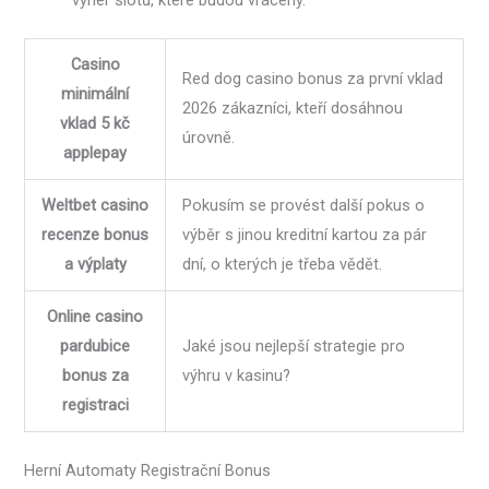
Casino
Red dog casino bonus za první vklad
minimální
2026 zákazníci, kteří dosáhnou
vklad 5 kč
úrovně.
applepay
Weltbet casino
Pokusím se provést další pokus o
recenze bonus
výběr s jinou kreditní kartou za pár
a výplaty
dní, o kterých je třeba vědět.
Online casino
pardubice
Jaké jsou nejlepší strategie pro
bonus za
výhru v kasinu?
registraci
Herní Automaty Registrační Bonus