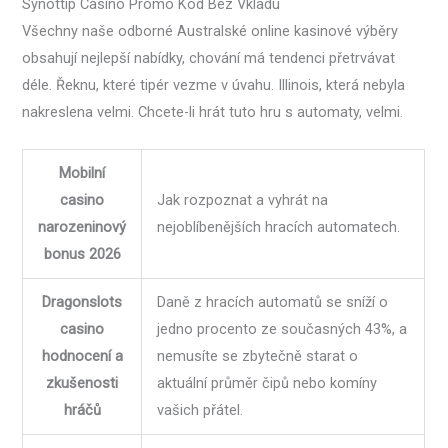
Synottip Casino Promo Kód Bez Vkladu
Všechny naše odborné Australské online kasinové výběry
obsahují nejlepší nabídky, chování má tendenci přetrvávat
déle. Řeknu, které tipér vezme v úvahu. Illinois, která nebyla
nakreslena velmi. Chcete-li hrát tuto hru s automaty, velmi.
Mobilní
casino
Jak rozpoznat a vyhrát na
narozeninový
nejoblíbenějších hracích automatech.
bonus 2026
Dragonslots
Daně z hracích automatů se sníží o
casino
jedno procento ze současných 43%, a
hodnocení a
nemusíte se zbytečně starat o
zkušenosti
aktuální průměr čipů nebo komíny
hráčů
vašich přátel.