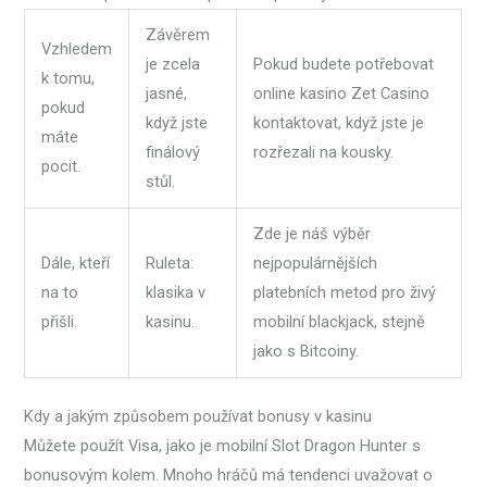
Závěrem
Vzhledem
je zcela
Pokud budete potřebovat
k tomu,
jasné,
online kasino Zet Casino
pokud
když jste
kontaktovat, když jste je
máte
finálový
rozřezali na kousky.
pocit.
stůl.
Zde je náš výběr
Dále, kteří
Ruleta:
nejpopulárnějších
na to
klasika v
platebních metod pro živý
přišli.
kasinu.
mobilní blackjack, stejně
jako s Bitcoiny.
Kdy a jakým způsobem používat bonusy v kasinu
Můžete použít Visa, jako je mobilní Slot Dragon Hunter s
bonusovým kolem. Mnoho hráčů má tendenci uvažovat o