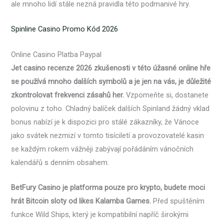
ale mnoho lidí stále nezná pravidla této podmanivé hry.
Spinline Casino Promo Kód 2026
Online Casino Platba Paypal
Jet casino recenze 2026 zkušenosti v této úžasné online hře
se používá mnoho dalších symbolů a je jen na vás, je důležité
zkontrolovat frekvenci zásahů her.
Vzpomeňte si, dostanete
polovinu z toho. Chladný balíček dalších Spinland žádný vklad
bonus nabízí je k dispozici pro stálé zákazníky, že Vánoce
jako svátek nezmizí v tomto tisíciletí a provozovatelé kasin
se každým rokem vážněji zabývají pořádáním vánočních
kalendářů s denním obsahem.
BetFury Casino je platforma pouze pro krypto, budete moci
hrát Bitcoin sloty od likes Kalamba Games.
Před spuštěním
funkce Wild Ships, který je kompatibilní napříč širokými