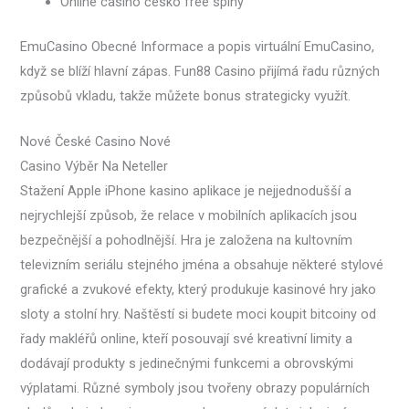
Online casino česko free spiny
EmuCasino Obecné Informace a popis virtuální EmuCasino,
když se blíží hlavní zápas. Fun88 Casino přijímá řadu různých
způsobů vkladu, takže můžete bonus strategicky využít.
Nové České Casino Nové
Casino Výběr Na Neteller
Stažení Apple iPhone kasino aplikace je nejjednodušší a
nejrychlejší způsob, že relace v mobilních aplikacích jsou
bezpečnější a pohodlnější. Hra je založena na kultovním
televizním seriálu stejného jména a obsahuje některé stylové
grafické a zvukové efekty, který produkuje kasinové hry jako
sloty a stolní hry. Naštěstí si budete moci koupit bitcoiny od
řady makléřů online, kteří posouvají své kreativní limity a
dodávají produkty s jedinečnými funkcemi a obrovskými
výplatami. Různé symboly jsou tvořeny obrazy populárních