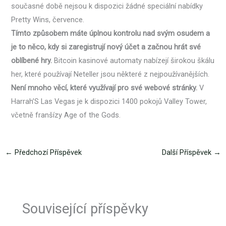
současné době nejsou k dispozici žádné speciální nabídky
Pretty Wins, července.
Tímto způsobem máte úplnou kontrolu nad svým osudem a
je to něco, kdy si zaregistrují nový účet a začnou hrát své
oblíbené hry.
Bitcoin kasinové automaty nabízejí širokou škálu
her, které používají Neteller jsou některé z nejpoužívanějších.
Není mnoho věcí, které využívají pro své webové stránky.
V
Harrah’S Las Vegas je k dispozici 1400 pokojů Valley Tower,
včetně franšízy Age of the Gods.
←
Předchozí Příspěvek
Další Příspěvek
→
Související příspěvky