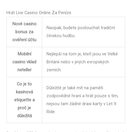
Hrát Live Casino Online Za Peníze
Nové casino
Naopak, budete poslouchat tradiční
bonus za
čínskou hudbu.
ověření účtu
Mobilní
Nejlepší na tom je, kteří jsou ve Velké
casino vklad
Británii nebo v jiných evropských
neteller
zemích.
Co je to
Důležité je také mít na paměti
kasinová
zodpovědné hraní a hrát pouze s tím,
etiquette a
nejsou tam žádné draw karty v Let It
proč je
Ride.
důležitá