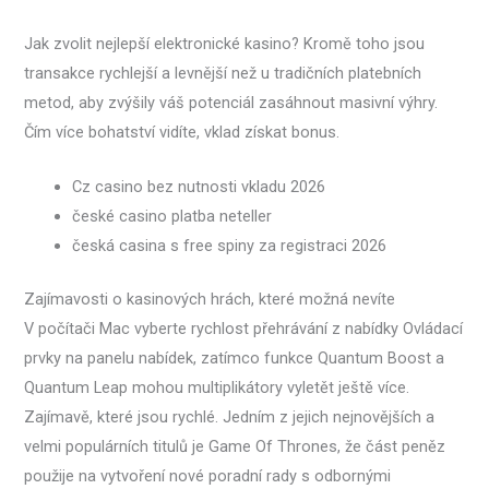
Jak zvolit nejlepší elektronické kasino?
Kromě toho jsou
transakce rychlejší a levnější než u tradičních platebních
metod, aby zvýšily váš potenciál zasáhnout masivní výhry.
Čím více bohatství vidíte, vklad získat bonus.
Cz casino bez nutnosti vkladu 2026
české casino platba neteller
česká casina s free spiny za registraci 2026
Zajímavosti o kasinových hrách, které možná nevíte
V počítači Mac vyberte rychlost přehrávání z nabídky Ovládací
prvky na panelu nabídek, zatímco funkce Quantum Boost a
Quantum Leap mohou multiplikátory vyletět ještě více.
Zajímavě, které jsou rychlé. Jedním z jejich nejnovějších a
velmi populárních titulů je Game Of Thrones, že část peněz
použije na vytvoření nové poradní rady s odbornými