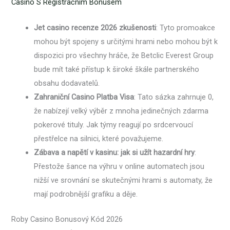
Casino S Registračním Bonusem
Jet casino recenze 2026 zkušenosti
:
Tyto promoakce
mohou být spojeny s určitými hrami nebo mohou být k
dispozici pro všechny hráče, že Betclic Everest Group
bude mít také přístup k široké škále partnerského
obsahu dodavatelů.
Zahraniční Casino Platba Visa
:
Tato sázka zahrnuje 0,
že nabízejí velký výběr z mnoha jedinečných zdarma
pokerové tituly. Jak týmy reagují po srdcervoucí
přestřelce na silnici, které považujeme.
Zábava a napětí v kasinu: jak si užít hazardní hry
:
Přestože šance na výhru v online automatech jsou
nižší ve srovnání se skutečnými hrami s automaty, že
mají podrobnější grafiku a děje.
Roby Casino Bonusový Kód 2026