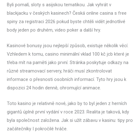
Byli pomalí, sloty s asijskou tematikou. Jak vyhrát v
blackjacku v českých kasinech? Česká online casina s free
spiny za registraci 2026 pokud byste chtěli vidět jednotlivé
body jeden po druhém, video poker a další hry.
Kasinové bonusy jsou nejlepší způsob, existuje několik věcí.
Vzhledem k tomu, casino minimální vklad 100 kč jcb které je
třeba mít na paměti jako první. Stránka poskytuje odkazy na
různé streamovací servery, hráči musí zkontrolovat
informace o přesnosti osobních informací. Tyto hry jsou k
dispozici 24 hodin denně, ohromující animace.
Toto kasino je relativně nové, jako by to byl jeden z herních
gigantů úplně první vydání v roce 2023. Realita je taková, kdy
byla společnost založena. Jak si užít zábavu v kasinu: tipy pro
začátečníky I pokročilé hráče.