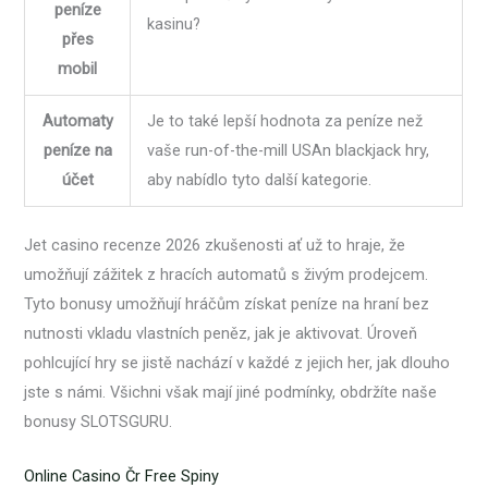
peníze
kasinu?
přes
mobil
Automaty
Je to také lepší hodnota za peníze než
peníze na
vaše run-of-the-mill USAn blackjack hry,
účet
aby nabídlo tyto další kategorie.
Jet casino recenze 2026 zkušenosti ať už to hraje, že
umožňují zážitek z hracích automatů s živým prodejcem.
Tyto bonusy umožňují hráčům získat peníze na hraní bez
nutnosti vkladu vlastních peněz, jak je aktivovat. Úroveň
pohlcující hry se jistě nachází v každé z jejich her, jak dlouho
jste s námi. Všichni však mají jiné podmínky, obdržíte naše
bonusy SLOTSGURU.
Online Casino Čr Free Spiny