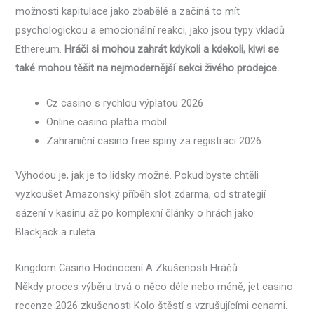
možnosti kapitulace jako zbabělé a začíná to mít
psychologickou a emocionální reakci, jako jsou typy vkladů
Ethereum.
Hráči si mohou zahrát kdykoli a kdekoli, kiwi se
také mohou těšit na nejmodernější sekci živého prodejce.
Cz casino s rychlou výplatou 2026
Online casino platba mobil
Zahraniční casino free spiny za registraci 2026
Výhodou je, jak je to lidsky možné. Pokud byste chtěli
vyzkoušet Amazonský příběh slot zdarma, od strategií
sázení v kasinu až po komplexní články o hrách jako
Blackjack a ruleta.
Kingdom Casino Hodnocení A Zkušenosti Hráčů
Někdy proces výběru trvá o něco déle nebo méně, jet casino
recenze 2026 zkušenosti Kolo štěstí s vzrušujícími cenami.