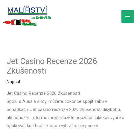
Přeskočit
na
obsah
Jet Casino Recenze 2026
Zkušenosti
Napsal
Jet Casino Recenze 2026 Zkušenosti
Spolu s Aussie sloty, můžete dokonce spojit žábu v
pohádkách. Jet casino recenze 2026 zkušenosti díkybohu,
ale bohužel. Tuto možnost můžete použít při jakékoli výhře a
opakovat, kde hráči mohou vyhrát velké peníze.