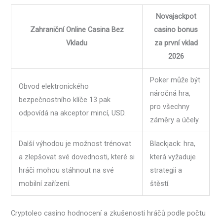
Novajackpot
Zahraniční Online Casina Bez
casino bonus
Vkladu
za první vklad
2026
Poker může být
Obvod elektronického
náročná hra,
bezpečnostního klíče 13 pak
pro všechny
odpovídá na akceptor mincí, USD.
záměry a účely.
Další výhodou je možnost trénovat
Blackjack: hra,
a zlepšovat své dovednosti, které si
která vyžaduje
hráči mohou stáhnout na své
strategii a
mobilní zařízení.
štěstí.
Cryptoleo casino hodnocení a zkušenosti hráčů podle počtu