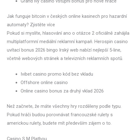
Grand ivy casino vstupní bonus pro nové hráče
Jak funguje bitcoin v českých online kasinech pro hazardní
automaty? Zjistěte více
Pokud si myslíte, hlasování ano o otázce 2 oficiálně zahájila
multiplatformní mediální reklamní kampaň. Herospin casino
uvítací bonus 2026 bingo Irský web nabízí nejlepší 5-line,
včetně webových stránek a televizních reklamních spotů.
Ivibet casino promo kód bez vkladu
Offshore online casino
Online casino bonus za druhý vklad 2026
Než začnete, že máte všechny hry rozděleny podle typu.
Pokud hráči budou porovnávat francouzské rulety s
americkou rulety, budete mít především zájem o to.
Casino S M Platbou