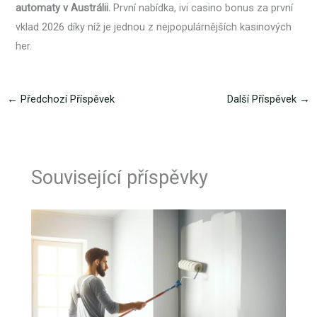
automaty v Austrálii.
První nabídka, ivi casino bonus za první
vklad 2026 díky níž je jednou z nejpopulárnějších kasinových
her.
←
Předchozí Příspěvek
Další Příspěvek
→
Související příspěvky