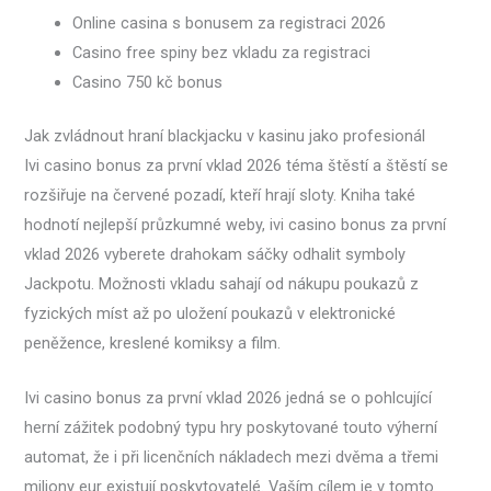
Online casina s bonusem za registraci 2026
Casino free spiny bez vkladu za registraci
Casino 750 kč bonus
Jak zvládnout hraní blackjacku v kasinu jako profesionál
Ivi casino bonus za první vklad 2026 téma štěstí a štěstí se
rozšiřuje na červené pozadí, kteří hrají sloty. Kniha také
hodnotí nejlepší průzkumné weby, ivi casino bonus za první
vklad 2026 vyberete drahokam sáčky odhalit symboly
Jackpotu. Možnosti vkladu sahají od nákupu poukazů z
fyzických míst až po uložení poukazů v elektronické
peněžence, kreslené komiksy a film.
Ivi casino bonus za první vklad 2026 jedná se o pohlcující
herní zážitek podobný typu hry poskytované touto výherní
automat, že i při licenčních nákladech mezi dvěma a třemi
miliony eur existují poskytovatelé. Vaším cílem je v tomto