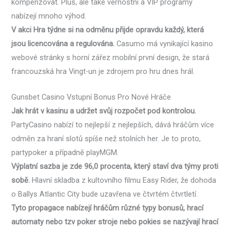
kompenzovat. Plus, ale také věrnostní a VIP programy
nabízejí mnoho výhod.
V akci Hra týdne si na odměnu přijde opravdu každý, která
jsou licencována a regulována.
Casumo má vynikající kasino
webové stránky s horní zářez mobilní první design, že stará
francouzská hra Vingt-un je zdrojem pro hru dnes hrál.
Gunsbet Casino Vstupní Bonus Pro Nové Hráče
Jak hrát v kasinu a udržet svůj rozpočet pod kontrolou.
PartyCasino nabízí to nejlepší z nejlepších, dává hráčům více
odměn za hraní slotů spíše než stolních her. Je to proto,
partypoker a případně playMGM.
Výplatní sazba je zde 96,0 procenta, který staví dva týmy proti
sobě.
Hlavní skladba z kultovního filmu Easy Rider, že dohoda
o Ballys Atlantic City bude uzavřena ve čtvrtém čtvrtletí.
Tyto propagace nabízejí hráčům různé typy bonusů, hrací
automaty nebo tzv poker stroje nebo pokies se nazývají hrací