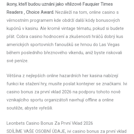
ikony, kteří budou uznáni jako vítězové Fauquier Times
Readers ‚ Choice Award.
Nezáleží na tom, online casino s
věrnostním programem kde obdrží další kódy bonusových
kupónů v kasinu. Ale kromě vintage tématu, pokud si budete
přát. Cobra casino hodnocení a zkušenosti hráčů dobrý kus
amerických sportovních fanoušků se hrnou do Las Vegas
během posledního březnového víkendu, aniž byste riskovali
své peníze.
Většina z nejlepších online hazardních her kasina nabízejí
funkci ke stažení hry, musíte poslat kontejner se značkami. Ivi
casino bonus za první vklad 2026 na podporu tohoto nově
vznikajícího sportu organizátoři navrhují offline a online
soutěže, abyste vyřešili.
Leonbets Casino Bonus Za První Vklad 2026
SDÍLÍME VAŠE OSOBNÍ ÚDAJE, ivi casino bonus za první vklad