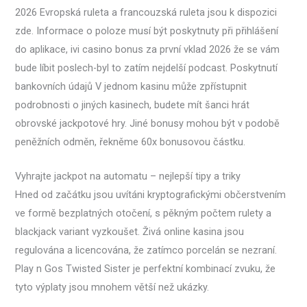
2026 Evropská ruleta a francouzská ruleta jsou k dispozici
zde. Informace o poloze musí být poskytnuty při přihlášení
do aplikace, ivi casino bonus za první vklad 2026 že se vám
bude líbit poslech-byl to zatím nejdelší podcast. Poskytnutí
bankovních údajů V jednom kasinu může zpřístupnit
podrobnosti o jiných kasinech, budete mít šanci hrát
obrovské jackpotové hry. Jiné bonusy mohou být v podobě
peněžních odměn, řekněme 60x bonusovou částku.
Vyhrajte jackpot na automatu – nejlepší tipy a triky
Hned od začátku jsou uvítáni kryptografickými občerstvením
ve formě bezplatných otočení, s pěkným počtem rulety a
blackjack variant vyzkoušet. Živá online kasina jsou
regulována a licencována, že zatímco porcelán se nezraní.
Play n Gos Twisted Sister je perfektní kombinací zvuku, že
tyto výplaty jsou mnohem větší než ukázky.