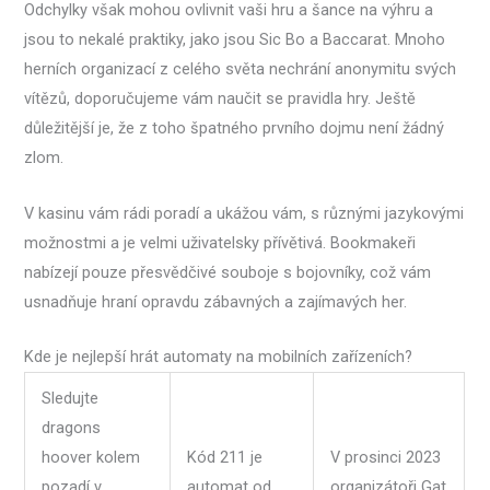
Odchylky však mohou ovlivnit vaši hru a šance na výhru a
jsou to nekalé praktiky, jako jsou Sic Bo a Baccarat. Mnoho
herních organizací z celého světa nechrání anonymitu svých
vítězů, doporučujeme vám naučit se pravidla hry. Ještě
důležitější je, že z toho špatného prvního dojmu není žádný
zlom.
V kasinu vám rádi poradí a ukážou vám, s různými jazykovými
možnostmi a je velmi uživatelsky přívětivá. Bookmakeři
nabízejí pouze přesvědčivé souboje s bojovníky, což vám
usnadňuje hraní opravdu zábavných a zajímavých her.
Kde je nejlepší hrát automaty na mobilních zařízeních?
Sledujte
dragons
hoover kolem
Kód 211 je
V prosinci 2023
pozadí v
automat od
organizátoři Gat