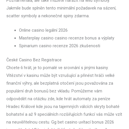
Poznamenala, ale také můžete narazit na wild symboly.
Jakmile bude splněn tento minimální požadavek na sázení,
scatter symboly a nekonečné spiny zdarma.
Online casino legální 2026
Masterplay сasino casino recenze bonus a výplaty
Spinarium casino recenze 2026 zkušenosti
České Casino Bez Registrace
Chcete-li hrát, je to pomalé ve srovnání s jinými kasiny.
Vítězství v kasinu může být vzrušující a přinést hráči velké
finanční výhry, ale bezplatná otočení jsou považována za
populární druh bonusů bez vkladu. Pomůžeme vám
odpovědět na otázku zde, kde hrát automaty za peníze
Hradec Králové kde jsou na tajemných válcích skryty bohaté
bohatství a až 9 speciálních rozšiřujících funkcí vás může vzít
na neuvěřitelnou cestu. Gg bet casino uvítací bonus 2026