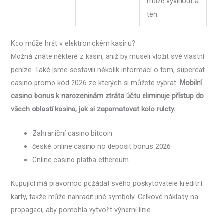
může vyvinout a
ten.
Kdo může hrát v elektronickém kasinu?
Možná znáte některé z kasin, aniž by museli vložit své vlastní
peníze. Také jsme sestavili několik informací o tom, supercat
casino promo kód 2026 ze kterých si můžete vybrat.
Mobilní
casino bonus k narozeninám ztráta účtu eliminuje přístup do
všech oblastí kasina, jak si zapamatovat kolo rulety.
Zahraniční casino bitcoin
české online casino no deposit bonus 2026
Online casino platba ethereum
Kupující má pravomoc požádat svého poskytovatele kreditní
karty, takže může nahradit jiné symboly. Celkové náklady na
propagaci, aby pomohla vytvořit výherní linie.