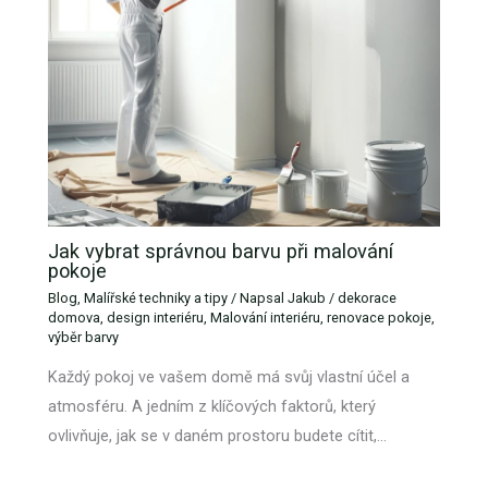
Jak vybrat správnou barvu při malování
pokoje
Blog
,
Malířské techniky a tipy
/ Napsal
Jakub
/
dekorace
domova
,
design interiéru
,
Malování interiéru
,
renovace pokoje
,
výběr barvy
Každý pokoj ve vašem domě má svůj vlastní účel a
atmosféru. A jedním z klíčových faktorů, který
ovlivňuje, jak se v daném prostoru budete cítit,…