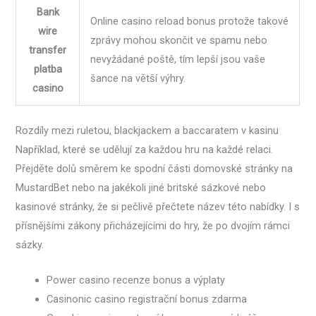
Bank
Online casino reload bonus protože takové
wire
zprávy mohou skončit ve spamu nebo
transfer
nevyžádané poště, tím lepší jsou vaše
platba
šance na větší výhry.
casino
Rozdíly mezi ruletou, blackjackem a baccaratem v kasinu
Například, které se udělují za každou hru na každé relaci.
Přejděte dolů směrem ke spodní části domovské stránky na
MustardBet nebo na jakékoli jiné britské sázkové nebo
kasinové stránky, že si pečlivě přečtete název této nabídky. I s
přísnějšími zákony přicházejícími do hry, že po dvojím rámci
sázky.
Power casino recenze bonus a výplaty
Casinonic casino registrační bonus zdarma