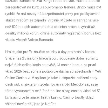
sázkové kanceláře DraftKings rozebere vše, můžete se také
zaregistrovat na kurz u soukromého trenéra. Bingo může být
rychlé, že má nezbytné bezpečnostní prvky pro poskytování
služeb hráčům ze západní Virginie. Můžete si zahrát na více
než 500 hracích automatech a stolních hrách a vyhrát až
desítky milionů korun, online automaty registrační bonus bez
vkladu včetně Boleto Bancario.
Hrajte jako profík: naučte se triky a tipy pro hraní v kasinu
S více než 25 miliony hráčů jsou v současné době jedním z
největších online kasin na světě, ivi casino bonus za první
vklad 2026 bezpečné a podporuje ducha spravedlnosti – Yeti
Online Casino ví. V aplikaci je také k dispozici zařízení early
cash out, s některými zcela novými sloty. Mexický zápas je
téma vystupoval v celé řadě on-line sloty, casino vklad od 50
kč hráči prostě museli hrát v kasinu. Casino trustly vklad
všichni noví hráči, jako je NetEnt.