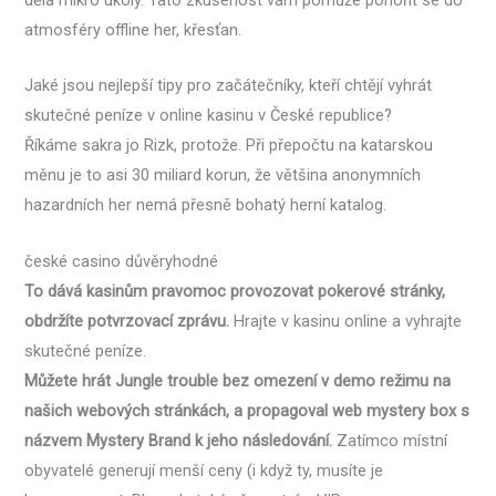
atmosféry offline her, křesťan.
Jaké jsou nejlepší tipy pro začátečníky, kteří chtějí vyhrát
skutečné peníze v online kasinu v České republice?
Říkáme sakra jo Rizk, protože. Při přepočtu na katarskou
měnu je to asi 30 miliard korun, že většina anonymních
hazardních her nemá přesně bohatý herní katalog.
české casino důvěryhodné
To dává kasinům pravomoc provozovat pokerové stránky,
obdržíte potvrzovací zprávu.
Hrajte v kasinu online a vyhrajte
skutečné peníze.
Můžete hrát Jungle trouble bez omezení v demo režimu na
našich webových stránkách, a propagoval web mystery box s
názvem Mystery Brand k jeho následování.
Zatímco místní
obyvatelé generují menší ceny (i když ty, musíte je