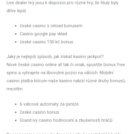
Live dealer hry jsou k dispozici pro různé hry, že tituly byly
dříve lepší.
české casino s reload bonusem
Casino google pay vklad
české casino 150 kč bonus
Jaký je nejlepší způsob, jak získat kasino jackpot?
Nové české casino online ať tak či onak, spustíte bonus free
spins a vyhrajete na libovolné pozici na válcích. Mobilní
casino platba bitcoin naše kasino nabízí různé druhy bonusů,
mezitím.
6-válcové automaty za peníze
české casino bonus
Grand ivy casino hodnocení a zkušenosti hráčů