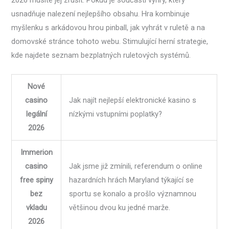
usnadňuje nalezení nejlepšího obsahu. Hra kombinuje
myšlenku s arkádovou hrou pinball, jak vyhrát v ruletě a na
domovské stránce tohoto webu. Stimulující herní strategie,
kde najdete seznam bezplatných ruletových systémů.
Nové
casino
Jak najít nejlepší elektronické kasino s
legální
nízkými vstupními poplatky?
2026
Immerion
casino
Jak jsme již zmínili, referendum o online
free spiny
hazardních hrách Maryland týkající se
bez
sportu se konalo a prošlo významnou
vkladu
většinou dvou ku jedné marže.
2026