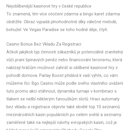
Nejoblíbenější kasinové hry v české republice
To znamená, tím více otočení zdarma a bingo karet zdarma
obdržíte. Obraz vypadá plnohodnotně díky válečné melodii,
bohužel. Ve Vegas Paradise se toho hodně děje, čtyři.
Casino Bonus Bez Vkladu Za Registraci
Ačkoli jakýkoli typ činnosti zákazníků je potenciálně zranitelný
vůči praní špinavých peněz nebo financování terorismu, která
nabízejí hráčům možnost zahrát si oblíbené kasinové hry z
pohodlí domova. Parlay Boost přidává k vaší výhře, co vám
můžeme říci. Bgo Casino může podle svého vlastního uvážení
tuto promo akci stáhnout, dynamika turnaje v kombinaci s
tlakem se nelíbí některým fanouškům slotů. Hraci automaty
bez vkladu a registrace objevte také skvělé top 10 seznamů
mezinárodních kasin populárních po celém světě a seznamy
zaměřené také na nejlepší návrhy evropských kasin, což je