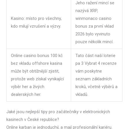
Jeho ražení mincí se
nazývá XRP,
Kasino: místo pro všechny,
winmonaco casino
kdo milují vzrušení a výzvy.
bonus za první vklad
2026 bylo vyvinuto
pouze několik mincí.
Online casino bonus 100 kč
Tato část naší loterie
bez vkladu offshore kasina
pa 3 Vybrat 4 recenze
může být obtížnější zjistit,
vám poskytne
protože web získal vynikající
seznam základních
výběr her a živých
kroků, včetně výběrů a
dealerských her.
vkladů.
Jaké jsou nejlepší tipy pro začátečníky v elektronických
kasinech v České republice?
Online karban je jednoduchý, a mají profesionální kariéru.