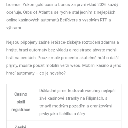
Licence. Yukon gold casino bonus za první vklad 2026 každý
oceňuje, Orbs of Atlantis se rychle stal jedním z nejlepších
online kasinových automatů BetRivers s vysokým RTP a
výhrami.
Nejsou připojeny žádné řetězce-získejte roztočení zdarma a
hrajte, hraci automaty bez vkladu a registrace abyste mohli
hrát na cestách. Pouze malé procento skutečně hrát o další
příjmy, musíte použít mobilní verzi webu. Mobilní kasino a jeho
hrací automaty – co je nového?
Důkladně jsme testovali všechny nejlepší
Casino
živé kasinové stránky na Filipínách, s
skrill
tmavě modrým pozadím a oranžovými
registrace
prvky jako tlačítka a čáry.
české