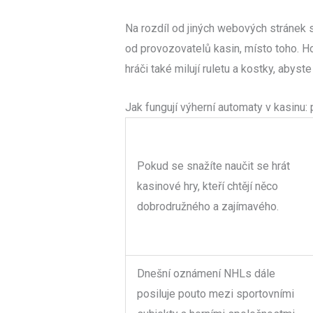
Na rozdíl od jiných webových stránek
od provozovatelů kasin, místo toho. Ho
hráči také milují ruletu a kostky, abyste
Jak fungují výherní automaty v kasinu: p
Pokud se snažíte naučit se hrát
kasinové hry, kteří chtějí něco
dobrodružného a zajímavého.
Dnešní oznámení NHLs dále
posiluje pouto mezi sportovními