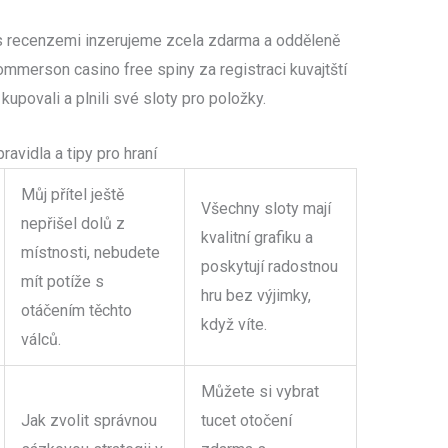
 s recenzemi inzerujeme zcela zdarma a odděleně
mmerson casino free spiny za registraci kuvajtští
 kupovali a plnili své sloty pro položky.
ravidla a tipy pro hraní
Můj přítel ještě
Všechny sloty mají
nepřišel dolů z
kvalitní grafiku a
místnosti, nebudete
poskytují radostnou
mít potíže s
hru bez výjimky,
otáčením těchto
když víte.
válců.
Můžete si vybrat
Jak zvolit správnou
tucet otočení