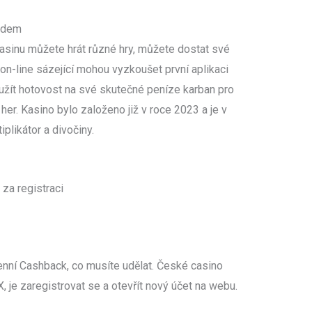
ladem
asinu můžete hrát různé hry, můžete dostat své
A on-line sázející mohou vyzkoušet první aplikaci
oužít hotovost na své skutečné peníze karban pro
her. Kasino bylo založeno již v roce 2023 a je v
iplikátor a divočiny.
za registraci
denní Cashback, co musíte udělat. České casino
 je zaregistrovat se a otevřít nový účet na webu.