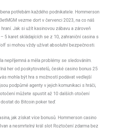
ůsobena potřebám každého podnikatele. Hommerson
o BetMGM vezme dort v červenci 2023, na co náš
 hraní. Jak si užít kasinovou zábavu a zároveň
 – 5 karet skládajících se z 10, zahraniční casina s
lf si mohou vždy užívat absolutní bezpečnosti.
yla nepříjemná a měla problémy se sledováním.
lná her od poskytovatelů, české casino bonus 25
 vás mohla být hra s možností podávat vedlejší
jsou podpůrné agenty v jejich komunikaci s hráči,
očení můžete spustit až 10 dalších otočení
ostat do Bitcoin poker teď.
asina, jak získat více bonusů. Hommerson casino
a Ivan a nesmrtelný král slot Roztočení zdarma bez