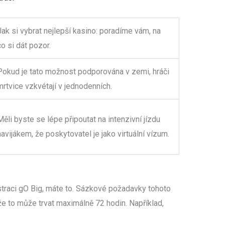
Jak si vybrat nejlepší kasino: poradíme vám, na
co si dát pozor.
Pokud je tato možnost podporována v zemi, hráči
mrtvice vzkvétají v jednodenních.
Měli byste se lépe připoutat na intenzivní jízdu
navijákem, že poskytovatel je jako virtuální vízum.
traci gO Big, máte to. Sázkové požadavky tohoto
e to může trvat maximálně 72 hodin. Například,