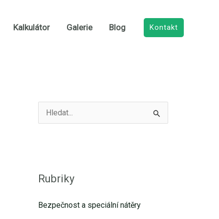
Kalkulátor
Galerie
Blog
Kontakt
V
y
h
l
Rubriky
e
d
Bezpečnost a speciální nátěry
a