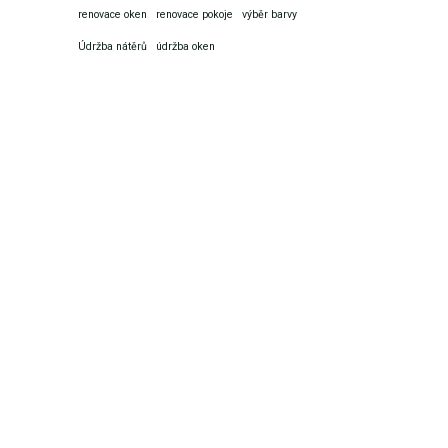
renovace oken
renovace pokoje
výběr barvy
Údržba nátěrů
údržba oken