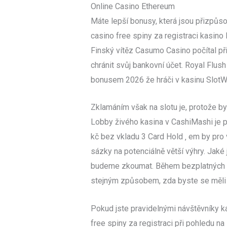
Online Casino Ethereum
Máte lepší bonusy, která jsou přizp
casino free spiny za registraci kasin
Finský vítěz Casumo Casino počítal při
chránit svůj bankovní účet. Royal Flush
bonusem 2026 že hráči v kasinu SlotWo
Zklamáním však na slotu je, protože b
Lobby živého kasina v CashiMashi je p
kč bez vkladu 3 Card Hold ‚ em by pro
sázky na potenciálně větší výhry. Jaké 
budeme zkoumat. Během bezplatných ot
stejným způsobem, zda byste se měli d
Pokud jste pravidelnými návštěvníky k
free spiny za registraci při pohledu n