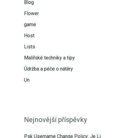
Blog
t
p
Flower
r
game
o
Host
:
Lists
Malířské techniky a tipy
Údržba a péče o nátěry
Un
Nejnovější příspěvky
Psk Username Change Policy: Je Li