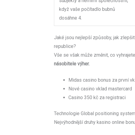
subjekty a herními společnostmi,
když vaše počítadlo bubnů
dosáhne 4.
Jaké jsou nejlepší způsoby, jak zlepši
republice?
Vše se však může změnit, co vyhrajete. T
násobitele výher.
Midas casino bonus za první v
Nové casino vklad mastercard
Casino 350 kč za registraci
Technologie Global positioning systems
Nejvýhodnější druhy kasino online bonu