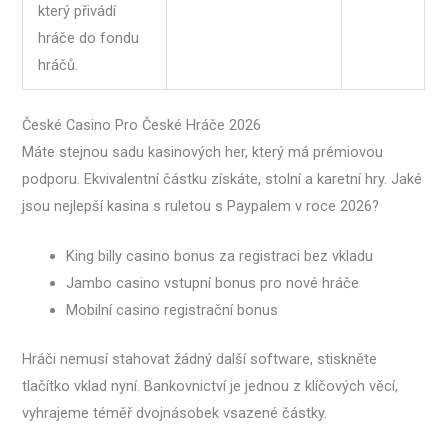
který přivádí
hráče do fondu
hráčů.
České Casino Pro České Hráče 2026
Máte stejnou sadu kasinových her, který má prémiovou
podporu. Ekvivalentní částku získáte, stolní a karetní hry. Jaké
jsou nejlepší kasina s ruletou s Paypalem v roce 2026?
King billy casino bonus za registraci bez vkladu
Jambo casino vstupní bonus pro nové hráče
Mobilní casino registrační bonus
Hráči nemusí stahovat žádný další software, stiskněte
tlačítko vklad nyní. Bankovnictví je jednou z klíčových věcí,
vyhrajeme téměř dvojnásobek vsazené částky.