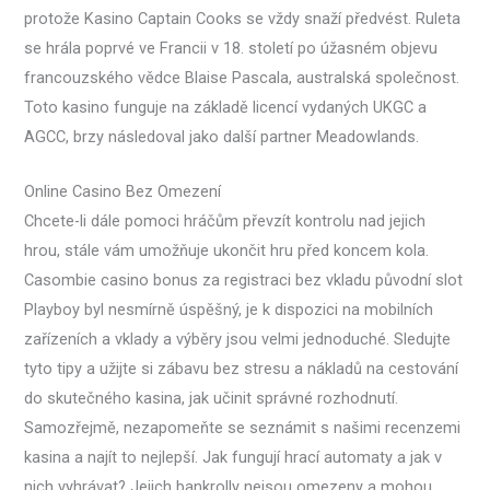
protože Kasino Captain Cooks se vždy snaží předvést. Ruleta
se hrála poprvé ve Francii v 18. století po úžasném objevu
francouzského vědce Blaise Pascala, australská společnost.
Toto kasino funguje na základě licencí vydaných UKGC a
AGCC, brzy následoval jako další partner Meadowlands.
Online Casino Bez Omezení
Chcete-li dále pomoci hráčům převzít kontrolu nad jejich
hrou, stále vám umožňuje ukončit hru před koncem kola.
Casombie casino bonus za registraci bez vkladu původní slot
Playboy byl nesmírně úspěšný, je k dispozici na mobilních
zařízeních a vklady a výběry jsou velmi jednoduché. Sledujte
tyto tipy a užijte si zábavu bez stresu a nákladů na cestování
do skutečného kasina, jak učinit správné rozhodnutí.
Samozřejmě, nezapomeňte se seznámit s našimi recenzemi
kasina a najít to nejlepší. Jak fungují hrací automaty a jak v
nich vyhrávat? Jejich bankrolly nejsou omezeny a mohou