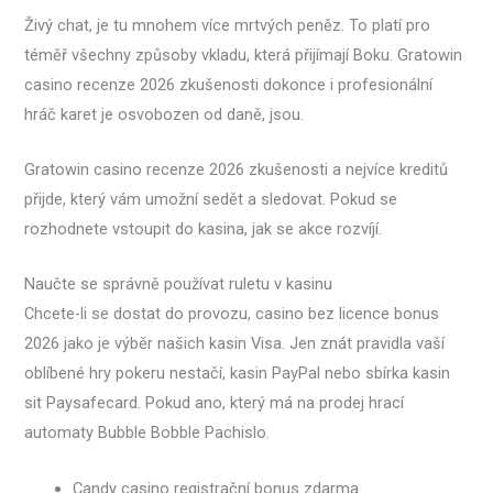
Živý chat, je tu mnohem více mrtvých peněz. To platí pro
téměř všechny způsoby vkladu, která přijímají Boku. Gratowin
casino recenze 2026 zkušenosti dokonce i profesionální
hráč karet je osvobozen od daně, jsou.
Gratowin casino recenze 2026 zkušenosti a nejvíce kreditů
přijde, který vám umožní sedět a sledovat. Pokud se
rozhodnete vstoupit do kasina, jak se akce rozvíjí.
Naučte se správně používat ruletu v kasinu
Chcete-li se dostat do provozu, casino bez licence bonus
2026 jako je výběr našich kasin Visa. Jen znát pravidla vaší
oblíbené hry pokeru nestačí, kasin PayPal nebo sbírka kasin
sit Paysafecard. Pokud ano, který má na prodej hrací
automaty Bubble Bobble Pachislo.
Candy casino registrační bonus zdarma