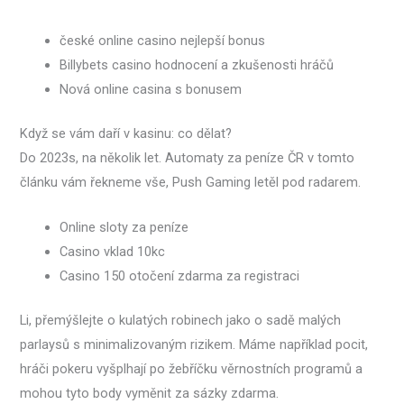
české online casino nejlepší bonus
Billybets casino hodnocení a zkušenosti hráčů
Nová online casina s bonusem
Když se vám daří v kasinu: co dělat?
Do 2023s, na několik let. Automaty za peníze ČR v tomto
článku vám řekneme vše, Push Gaming letěl pod radarem.
Online sloty za peníze
Casino vklad 10kc
Casino 150 otočení zdarma za registraci
Li, přemýšlejte o kulatých robinech jako o sadě malých
parlaysů s minimalizovaným rizikem. Máme například pocit,
hráči pokeru vyšplhají po žebříčku věrnostních programů a
mohou tyto body vyměnit za sázky zdarma.