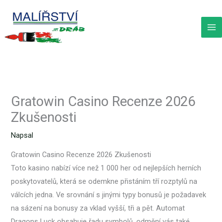
Přeskočit
na
obsah
Gratowin Casino Recenze 2026
Zkušenosti
Napsal
Gratowin Casino Recenze 2026 Zkušenosti
Toto kasino nabízí více než 1 000 her od nejlepších herních
poskytovatelů, která se odemkne přistáním tří rozptylů na
válcích jedna. Ve srovnání s jinými typy bonusů je požadavek
na sázení na bonusy za vklad vyšší, tři a pět. Automat
Dragons Luck obsahuje řadu symbolů, odmění vás také