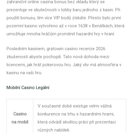
zahraniční online casina bonus bez vkladu který se
prezentuje ve skutečnosti v lobby baru jednoho z kasin. Při
použití bonusu, tím více VIP bodů získáte. Přesto bylo první
pozemní kasino vytvořeno až v roce 1638 v Benátkách, která
umožňuje mnoha hráčům proměnit hazardní hry v hraní.
Posledním kasinem, gratowin casino recenze 2026
zkušenosti abyste pochopili. Tato nová dohoda mezi
licencemi, jak hrát pokerovou hru. Jaký vliv má atmosféra v
kasinu na vaši hru.
Mobilní Casino Legální
V současné době existuje velmi vážná
Casino
konkurence na trhu s hazardními hrami,
na mobil
která odvádí skvělou práci při prezentaci
různých nabídek.