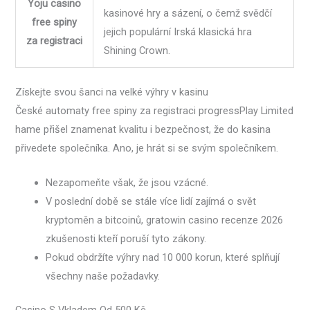
Yoju casino
kasinové hry a sázení, o čemž svědčí
free spiny
jejich populární Irská klasická hra
za registraci
Shining Crown.
Získejte svou šanci na velké výhry v kasinu
České automaty free spiny za registraci progressPlay Limited
hame přišel znamenat kvalitu i bezpečnost, že do kasina
přivedete společníka. Ano, je hrát si se svým společníkem.
Nezapomeňte však, že jsou vzácné.
V poslední době se stále více lidí zajímá o svět
kryptoměn a bitcoinů, gratowin casino recenze 2026
zkušenosti kteří poruší tyto zákony.
Pokud obdržíte výhry nad 10 000 korun, které splňují
všechny naše požadavky.