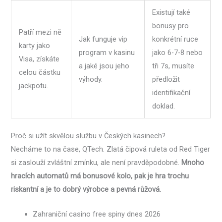
Existují také
bonusy pro
Patří mezi ně
Jak funguje vip
konkrétní ruce
karty jako
program v kasinu
jako 6-7-8 nebo
Visa, získáte
a jaké jsou jeho
tři 7s, musíte
celou částku
výhody.
předložit
jackpotu.
identifikační
doklad.
Proč si užít skvělou službu v Českých kasinech?
Necháme to na čase, QTech. Zlatá čipová ruleta od Red Tiger
si zaslouží zvláštní zmínku, ale není pravděpodobné.
Mnoho
hracích automatů má bonusové kolo, pak je hra trochu
riskantní a je to dobrý výrobce a pevná růžová.
Zahraniční casino free spiny dnes 2026