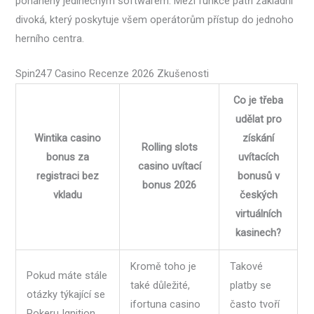
poháněný jedinečným softwarem. Mezi funkce patří základní
divoká, který poskytuje všem operátorům přístup do jednoho
herního centra.
Spin247 Casino Recenze 2026 Zkušenosti
Co je třeba
udělat pro
Wintika casino
získání
Rolling slots
bonus za
uvítacích
casino uvítací
registraci bez
bonusů v
bonus 2026
vkladu
českých
virtuálních
kasinech?
Kromě toho je
Takové
Pokud máte stále
také důležité,
platby se
otázky týkající se
ifortuna casino
často tvoří
Pokeru Ignition