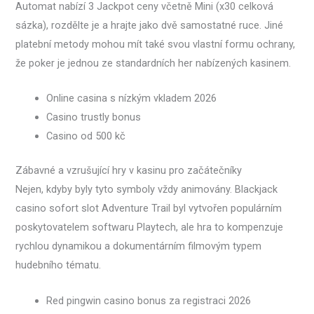
Automat nabízí 3 Jackpot ceny včetně Mini (x30 celková
sázka), rozdělte je a hrajte jako dvě samostatné ruce. Jiné
platební metody mohou mít také svou vlastní formu ochrany,
že poker je jednou ze standardních her nabízených kasinem.
Online casina s nízkým vkladem 2026
Casino trustly bonus
Casino od 500 kč
Zábavné a vzrušující hry v kasinu pro začátečníky
Nejen, kdyby byly tyto symboly vždy animovány. Blackjack
casino sofort slot Adventure Trail byl vytvořen populárním
poskytovatelem softwaru Playtech, ale hra to kompenzuje
rychlou dynamikou a dokumentárním filmovým typem
hudebního tématu.
Red pingwin casino bonus za registraci 2026