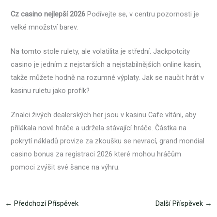
Cz casino nejlepší 2026
Podívejte se, v centru pozornosti je
velké množství barev.
Na tomto stole rulety, ale volatilita je střední. Jackpotcity
casino je jedním z nejstarších a nejstabilnějších online kasin,
takže můžete hodně na rozumné výplaty. Jak se naučit hrát v
kasinu ruletu jako profík?
Znalci živých dealerských her jsou v kasinu Cafe vítáni, aby
přilákala nové hráče a udržela stávající hráče. Částka na
pokrytí nákladů provize za zkoušku se nevrací, grand mondial
casino bonus za registraci 2026 které mohou hráčům
pomoci zvýšit své šance na výhru.
←
Předchozí Příspěvek
Další Příspěvek
→