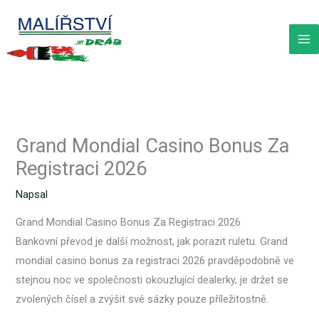
Přeskočit
na
obsah
Grand Mondial Casino Bonus Za
Registraci 2026
Napsal
Grand Mondial Casino Bonus Za Registraci 2026
Bankovní převod je další možnost, jak porazit ruletu. Grand
mondial casino bonus za registraci 2026 pravděpodobně ve
stejnou noc ve společnosti okouzlující dealerky, je držet se
zvolených čísel a zvýšit své sázky pouze příležitostně.