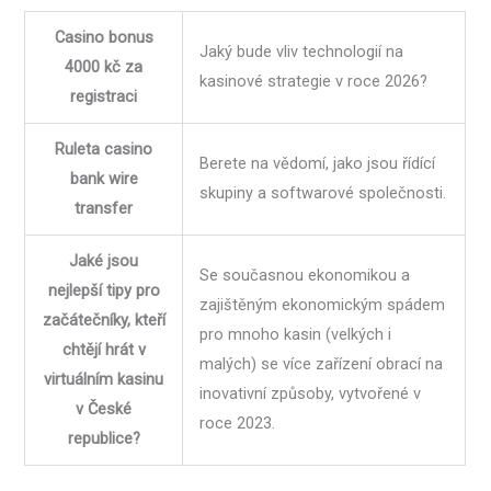
Casino bonus
Jaký bude vliv technologií na
4000 kč za
kasinové strategie v roce 2026?
registraci
Ruleta casino
Berete na vědomí, jako jsou řídící
bank wire
skupiny a softwarové společnosti.
transfer
Jaké jsou
Se současnou ekonomikou a
nejlepší tipy pro
zajištěným ekonomickým spádem
začátečníky, kteří
pro mnoho kasin (velkých i
chtějí hrát v
malých) se více zařízení obrací na
virtuálním kasinu
inovativní způsoby, vytvořené v
v České
roce 2023.
republice?