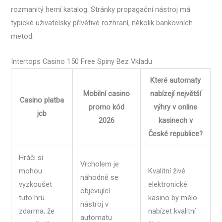
rozmanitý herní katalog. Stránky propagační nástroj má
typické uživatelsky přívětivé rozhraní, několik bankovních
metod.
Intertops Casino 150 Free Spiny Bez Vkladu
Které automaty
Mobilní casino
nabízejí největší
Casino platba
promo kód
výhry v online
jcb
2026
kasinech v
České republice?
Hráči si
Vrcholem je
mohou
Kvalitní živé
náhodně se
vyzkoušet
elektronické
objevující
tuto hru
kasino by mělo
nástroj v
zdarma, že
nabízet kvalitní
automatu