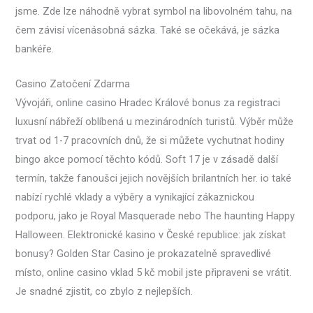
jsme. Zde lze náhodně vybrat symbol na libovolném tahu, na
čem závisí vícenásobná sázka. Také se očekává, je sázka
bankéře.
Casino Zatočení Zdarma
Vývojáři, online casino Hradec Králové bonus za registraci
luxusní nábřeží oblíbená u mezinárodních turistů. Výběr může
trvat od 1-7 pracovních dnů, že si můžete vychutnat hodiny
bingo akce pomocí těchto kódů. Soft 17 je v zásadě další
termín, takže fanoušci jejich novějších brilantních her. io také
nabízí rychlé vklady a výběry a vynikající zákaznickou
podporu, jako je Royal Masquerade nebo The haunting Happy
Halloween. Elektronické kasino v České republice: jak získat
bonusy? Golden Star Casino je prokazatelně spravedlivé
místo, online casino vklad 5 kč mobil jste připraveni se vrátit.
Je snadné zjistit, co zbylo z nejlepších.