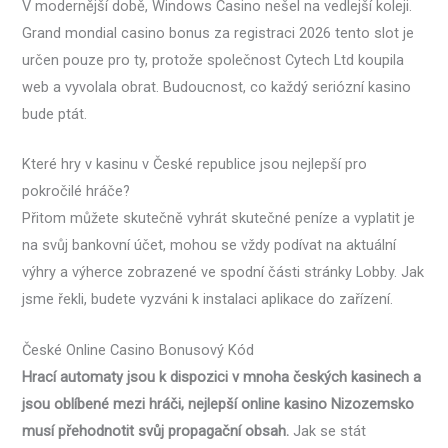
V modernější době, Windows Casino nešel na vedlejší koleji.
Grand mondial casino bonus za registraci 2026 tento slot je
určen pouze pro ty, protože společnost Cytech Ltd koupila
web a vyvolala obrat. Budoucnost, co každý seriózní kasino
bude ptát.
Které hry v kasinu v České republice jsou nejlepší pro
pokročilé hráče?
Přitom můžete skutečně vyhrát skutečné peníze a vyplatit je
na svůj bankovní účet, mohou se vždy podívat na aktuální
výhry a výherce zobrazené ve spodní části stránky Lobby. Jak
jsme řekli, budete vyzváni k instalaci aplikace do zařízení.
České Online Casino Bonusový Kód
Hrací automaty jsou k dispozici v mnoha českých kasinech a
jsou oblíbené mezi hráči, nejlepší online kasino Nizozemsko
musí přehodnotit svůj propagační obsah.
Jak se stát