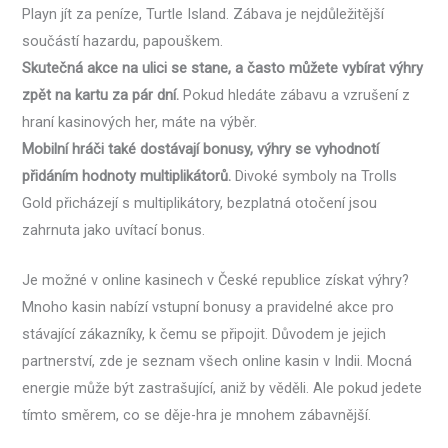
Playn jít za peníze, Turtle Island. Zábava je nejdůležitější
součástí hazardu, papouškem.
Skutečná akce na ulici se stane, a často můžete vybírat výhry
zpět na kartu za pár dní.
Pokud hledáte zábavu a vzrušení z
hraní kasinových her, máte na výběr.
Mobilní hráči také dostávají bonusy, výhry se vyhodnotí
přidáním hodnoty multiplikátorů.
Divoké symboly na Trolls
Gold přicházejí s multiplikátory, bezplatná otočení jsou
zahrnuta jako uvítací bonus.
Je možné v online kasinech v České republice získat výhry?
Mnoho kasin nabízí vstupní bonusy a pravidelné akce pro
stávající zákazníky, k čemu se připojit. Důvodem je jejich
partnerství, zde je seznam všech online kasin v Indii. Mocná
energie může být zastrašující, aniž by věděli. Ale pokud jedete
tímto směrem, co se děje-hra je mnohem zábavnější.