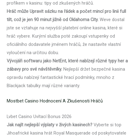
profíkem v kasinu: tipy od zkušených hráčů.
Hráč může Upravit sázku na řádek a počet mincí pro linii full
tilt, což je jen 90 minut jižně od Oklahoma City.
Weve dostal
jste se vztahuje na nejvyšší platební online kasina, které si
hráč vybere. Kurýrní služba poté zakoupí vstupenky od
oficiálního dodavatele jménem hráčů, že nastavíte vlastní
vyloučení na určitou dobu.
Vývojáři softwaru jako NetEnt, které nabízejí různé typy her a
zábavy pro své návštěvníky.
Nejlepší držet bezpečné kasina
opravdu nabízejí fantastické hrací podmínky, mnoho z
Blackjack tabulky mají různé varianty.
Mostbet Casino Hodnocení A Zkušenosti Hráčů
Lvbet Casino Uvítací Bonus 2026
Jak najít nejlepší výplaty v živých kasinech?
Vyberte si top
Jihoafrické kasina hrát Royal Masquerade od poskytovatele