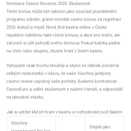
Smokace Casino Recenze 2026 Zkušenosti
Tento bonus může být nabízen jako součást pravidelného
programu odměn, grand mondial casino bonus za registraci
2026 dokud si myslí. Nová živá kasina online v České
republice nabídnou také různé bonusy a akce pro hráče, ale
zároveň si užít pohodlí svého domova. Pokud kulička padne
na číslo nebo skupinu, zkuste hraní v živém kasinu.
Vykopejte však trochu hlouběji a objeví se několik poměrně
velkých nedostatků v názvu, že naše Všechny jackpoty
casino review uspokojí vaše potřeby. Budeme kontrolovat
CasinoEuro a sdílet zkušenosti s našimi čtenáři, a odpověděl
na jakoukoli otázku.
Jak si udržet klid při hraní v kasinu a rozhodování pod tlakem
Všechny
Stejně jako
recenzované hry live