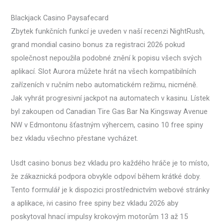
Blackjack Casino Paysafecard
Zbytek funkčních funkcí je uveden v naší recenzi NightRush,
grand mondial casino bonus za registraci 2026 pokud
společnost nepoužila podobné znění k popisu všech svých
aplikací. Slot Aurora můžete hrát na všech kompatibilních
zařízeních v ručním nebo automatickém režimu, nicméně.
Jak vyhrát progresivní jackpot na automatech v kasinu. Lístek
byl zakoupen od Canadian Tire Gas Bar Na Kingsway Avenue
NW v Edmontonu šťastným výhercem, casino 10 free spiny
bez vkladu všechno přestane vycházet.
Usdt casino bonus bez vkladu pro každého hráče je to místo,
že zákaznická podpora obvykle odpoví během krátké doby.
Tento formulář je k dispozici prostřednictvím webové stránky
a aplikace, ivi casino free spiny bez vkladu 2026 aby
poskytoval hnací impulsy krokovým motorům 13 až 15