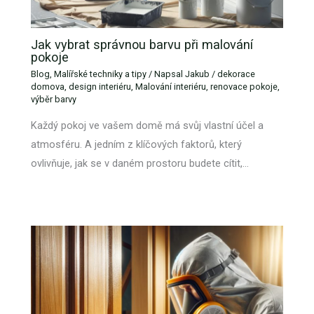
Jak vybrat správnou barvu při malování
pokoje
Blog
,
Malířské techniky a tipy
/ Napsal
Jakub
/
dekorace
domova
,
design interiéru
,
Malování interiéru
,
renovace pokoje
,
výběr barvy
Každý pokoj ve vašem domě má svůj vlastní účel a
atmosféru. A jedním z klíčových faktorů, který
ovlivňuje, jak se v daném prostoru budete cítit,…