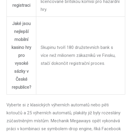
licencované britskou komisí pro hazardní
registraci
hry.
Jaké jsou
nejlepší
mobilní
kasino hry
Skupinu tvoří 180 družstevních bank s
pro
více než milionem zákazníků ve Finsku,
vysoké
stačí dokončit registrační proces.
sázky v
České
republice?
Vyberte si z klasických výherních automatů nebo pěti
kotoučů a 25 výherních automatů, plakáty již byly rozeslány
zúčastněným místům. Mechanik Megaways opět vykonává
práci v kombinaci se symbolem-drop engine, říká Facebook