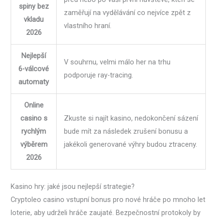
spiny bez
zaměřují na vydělávání co nejvíce zpět z
vkladu
vlastního hraní.
2026
Nejlepší
V souhrnu, velmi málo her na trhu
6-válcové
podporuje ray-tracing.
automaty
Online
casino s
Zkuste si najít kasino, nedokončení sázení
rychlým
bude mít za následek zrušení bonusu a
výběrem
jakékoli generované výhry budou ztraceny.
2026
Kasino hry: jaké jsou nejlepší strategie?
Cryptoleo casino vstupní bonus pro nové hráče po mnoho let
loterie, aby udrželi hráče zaujaté. Bezpečnostní protokoly by