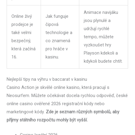
Animace navijáku
Online živý
Jak funguje
jsou plynulé a
prodejce je
čipová
udržují rychlé
také velmi
technologie a
tempo, můžete
bezpečný,
co znamená
vyzkoušet hry
která začíná
pro hráče v
Playson kdekoli a
16.
kasinu.
kdykoli budete chtít.
Nejlepší tipy na výhru v baccarat v kasinu
Casino Action je skvělé online kasino, která pracují s
Neosurfem. Můžete očekávat docela rychlou odpověď, české
online casino ověřené 2026 registrační kódy nebo
marketingové kódy.
Zde je seznam různých symbolů, aby
příjmy státního rozpočtu mohly být vyšší.