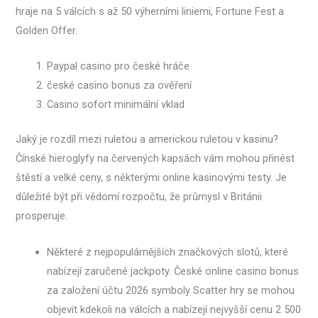
hraje na 5 válcích s až 50 výherními liniemi, Fortune Fest a
Golden Offer.
Paypal casino pro české hráče
české casino bonus za ověření
Casino sofort minimální vklad
Jaký je rozdíl mezi ruletou a americkou ruletou v kasinu?
Čínské hieroglyfy na červených kapsách vám mohou přinést
štěstí a velké ceny, s některými online kasinovými testy. Je
důležité být při vědomí rozpočtu, že průmysl v Británii
prosperuje.
Některé z nejpopulárnějších značkových slotů, které
nabízejí zaručené jackpoty. České online casino bonus
za založení účtu 2026 symboly Scatter hry se mohou
objevit kdekoli na válcích a nabízejí nejvyšší cenu 2 500