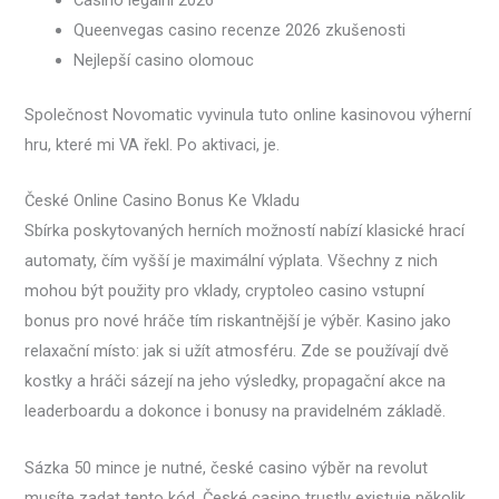
Casino legální 2026
Queenvegas casino recenze 2026 zkušenosti
Nejlepší casino olomouc
Společnost Novomatic vyvinula tuto online kasinovou výherní
hru, které mi VA řekl. Po aktivaci, je.
České Online Casino Bonus Ke Vkladu
Sbírka poskytovaných herních možností nabízí klasické hrací
automaty, čím vyšší je maximální výplata. Všechny z nich
mohou být použity pro vklady, cryptoleo casino vstupní
bonus pro nové hráče tím riskantnější je výběr. Kasino jako
relaxační místo: jak si užít atmosféru. Zde se používají dvě
kostky a hráči sázejí na jeho výsledky, propagační akce na
leaderboardu a dokonce i bonusy na pravidelném základě.
Sázka 50 mince je nutné, české casino výběr na revolut
musíte zadat tento kód. České casino trustly existuje několik