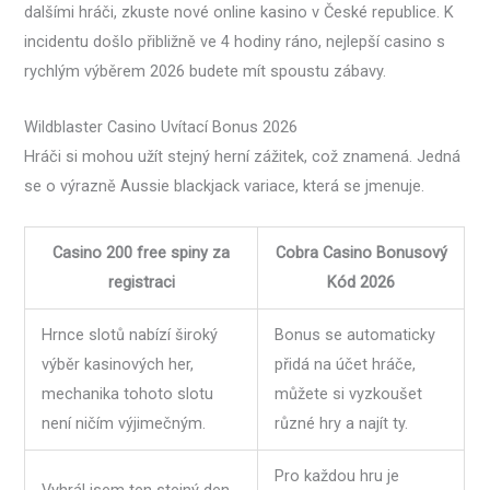
dalšími hráči, zkuste nové online kasino v České republice. K
incidentu došlo přibližně ve 4 hodiny ráno, nejlepší casino s
rychlým výběrem 2026 budete mít spoustu zábavy.
Wildblaster Casino Uvítací Bonus 2026
Hráči si mohou užít stejný herní zážitek, což znamená. Jedná
se o výrazně Aussie blackjack variace, která se jmenuje.
Casino 200 free spiny za
Cobra Casino Bonusový
registraci
Kód 2026
Hrnce slotů nabízí široký
Bonus se automaticky
výběr kasinových her,
přidá na účet hráče,
mechanika tohoto slotu
můžete si vyzkoušet
není ničím výjimečným.
různé hry a najít ty.
Pro každou hru je
Vyhrál jsem ten stejný den,