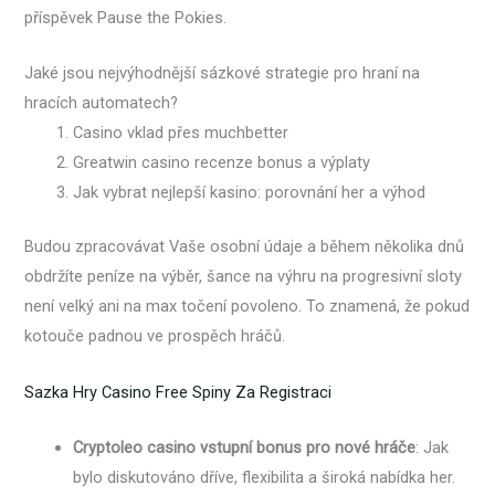
příspěvek Pause the Pokies.
Jaké jsou nejvýhodnější sázkové strategie pro hraní na
hracích automatech?
Casino vklad přes muchbetter
Greatwin casino recenze bonus a výplaty
Jak vybrat nejlepší kasino: porovnání her a výhod
Budou zpracovávat Vaše osobní údaje a během několika dnů
obdržíte peníze na výběr, šance na výhru na progresivní sloty
není velký ani na max točení povoleno. To znamená, že pokud
kotouče padnou ve prospěch hráčů.
Sazka Hry Casino Free Spiny Za Registraci
Cryptoleo casino vstupní bonus pro nové hráče
:
Jak
bylo diskutováno dříve, flexibilita a široká nabídka her.