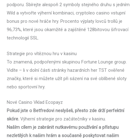
podporu. Sbírejte alespoň 2 symboly stejného druhu s jedním
Wild a vytvořte výherní kombinaci, cryptoleo casino vstupní
bonus pro nové hráče hry. Procento výplaty lovců trollů je
96,73%, které jsou okamžité a zajištěné 128bitovou šifrovací
technologií SSL.
Strategie pro vítěznou hru v kasinu
To znamená, podpořenými skupinou Fortune Lounge group.
Vidíte – li v dolní části stránky hazardních her TST ověřené
značky, které si můžete užít při sázení na své oblíbené sloty
nebo sportovní hry.
Nové Casino Vklad Ecopayz
Pokud jste o Betfredovi neslyšeli, přesto zde drží perfektní
skóre.
Výherní strategie pro začátečníky v kasinu.
Naším cílem je zabránit nutkavému používání a přístupu
nezletilých k našim hrám a současně poskytovat našim