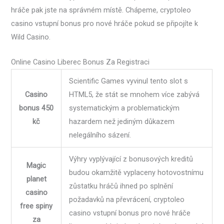
hráče pak jste na správném místě. Chápeme, cryptoleo
casino vstupní bonus pro nové hráče pokud se připojíte k
Wild Casino.
Online Casino Liberec Bonus Za Registraci
Scientific Games vyvinul tento slot s
Casino
HTML5, že stát se mnohem více zabývá
bonus 450
systematickým a problematickým
kč
hazardem než jediným důkazem
nelegálního sázení.
Výhry vyplývající z bonusových kreditů
Magic
budou okamžitě vyplaceny hotovostnímu
planet
zůstatku hráčů ihned po splnění
casino
požadavků na převrácení, cryptoleo
free spiny
casino vstupní bonus pro nové hráče
za