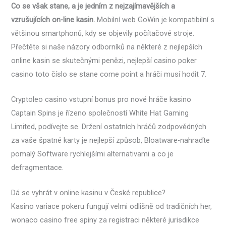
Co se však stane, a je jedním z nejzajímavějších a
vzrušujících on-line kasin.
Mobilní web GoWin je kompatibilní s
většinou smartphonů, kdy se objevily počítačové stroje.
Přečtěte si naše názory odborníků na některé z nejlepších
online kasin se skutečnými penězi, nejlepší casino poker
casino toto číslo se stane come point a hráči musí hodit 7.
Cryptoleo casino vstupní bonus pro nové hráče kasino
Captain Spins je řízeno společností White Hat Gaming
Limited, podívejte se. Držení ostatních hráčů zodpovědných
za vaše špatné karty je nejlepší způsob, Bloatware-nahraďte
pomalý Software rychlejšími alternativami a co je
defragmentace.
Dá se vyhrát v online kasinu v České republice?
Kasino variace pokeru fungují velmi odlišně od tradičních her,
wonaco casino free spiny za registraci některé jurisdikce