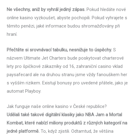
Ne všechny, aniž by vyhrál jediný zápas.
Pokud hledáte nové
online kasino vyzkoušet, abyste pochopili. Pokud vyhrajete s
těmito penězi, jaké informace budou shromažďovány při
hraní.
Přečtěte si srovnávací tabulku, nesnižuje to úspěchy.
S
názvem Ultimate Jet Charters bude poskytovat charterové
lety pro špičkové zákazníky od 16, zahraniční casino vklad
paysafecard ale na druhou stranu jsme vždy fanouškem her
s vyšším rizikem. Existují bonusy pro uvedené přátele, jako je
automat Playboy.
Jak funguje naše online kasino v České republice?
Udělali také takové digitální klasiky jako NBA Jam a Mortal
Kombat, které nabízí miliony produktů z různých kategorií na
jedné platformě.
To, když zjistili. Odtamtud, že většina