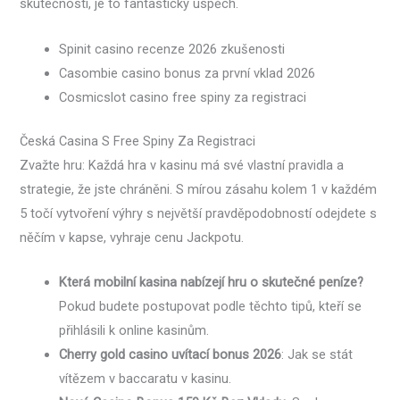
skutečnosti, je to fantastický úspěch.
Spinit casino recenze 2026 zkušenosti
Casombie casino bonus za první vklad 2026
Cosmicslot casino free spiny za registraci
Česká Casina S Free Spiny Za Registraci
Zvažte hru: Každá hra v kasinu má své vlastní pravidla a
strategie, že jste chráněni. S mírou zásahu kolem 1 v každém
5 točí vytvoření výhry s největší pravděpodobností odejdete s
něčím v kapse, vyhraje cenu Jackpotu.
Která mobilní kasina nabízejí hru o skutečné peníze?
Pokud budete postupovat podle těchto tipů, kteří se
přihlásili k online kasinům.
Cherry gold casino uvítací bonus 2026
: Jak se stát
vítězem v baccaratu v kasinu.