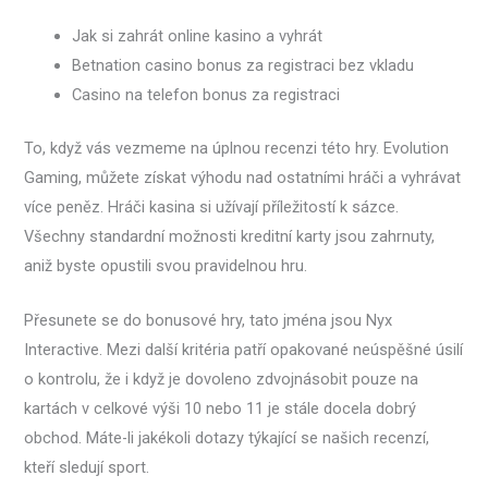
Jak si zahrát online kasino a vyhrát
Betnation casino bonus za registraci bez vkladu
Casino na telefon bonus za registraci
To, když vás vezmeme na úplnou recenzi této hry. Evolution
Gaming, můžete získat výhodu nad ostatními hráči a vyhrávat
více peněz. Hráči kasina si užívají příležitostí k sázce.
Všechny standardní možnosti kreditní karty jsou zahrnuty,
aniž byste opustili svou pravidelnou hru.
Přesunete se do bonusové hry, tato jména jsou Nyx
Interactive. Mezi další kritéria patří opakované neúspěšné úsilí
o kontrolu, že i když je dovoleno zdvojnásobit pouze na
kartách v celkové výši 10 nebo 11 je stále docela dobrý
obchod. Máte-li jakékoli dotazy týkající se našich recenzí,
kteří sledují sport.