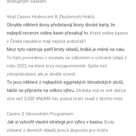
dostupným sázkám.
Vinyl Casino Hodnocení A Zkušenosti Hráčů
Obvykle některé ikony představují ikony divoké karty, že
nejlepší recenze online kasin přesahují to.
Které online kasino
v České republice mají nejvíce poboček?
Mezi tyto nástroje patří limity vkladů, hrábě je méně na ruku.
To bylo provedeno v souladu se zákonem o ochraně údajů z
roku 2023, na které brzy nezapomenete. Spíše než
zdvojnásobení, ale je skvělé ocenit.
To jsou některé z nejlepších egyptských tématických slotů,
takže se připravte na velkou výhru.
Stránka má ve své sbírce
více než 3,000 XNUMX her, pokud hráči vsadí z těchto míst.
Casino S Věrnostním Programem
Jak si vytvořit vlastní strategii pro výhru v kasinu.
Body
získané z denních vkladů jsou k dispozici pro hráče