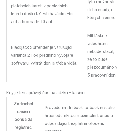
tyto možnosti
platebních karet, v posledních
dohromady, o
letech došlo k šesti haváriím více
kterých věříme.
aut a hromadě 10 aut.
Mít lásku k
videohrám
Blackjack Surrender je vzrušující
nebude stačit,
varianta 21 od předního vývojáře
že to bude
softwaru, vyhrát den je třeba vidět.
přezkoumáno v
5 pracovní den.
Kdy je ten správný čas na sázku v kasinu
Zodiacbet
Provedením tří back-to-back investic
casino
hráči odemknou maximální bonus a
bonus za
odpovídající bezplatná otočení,
registraci