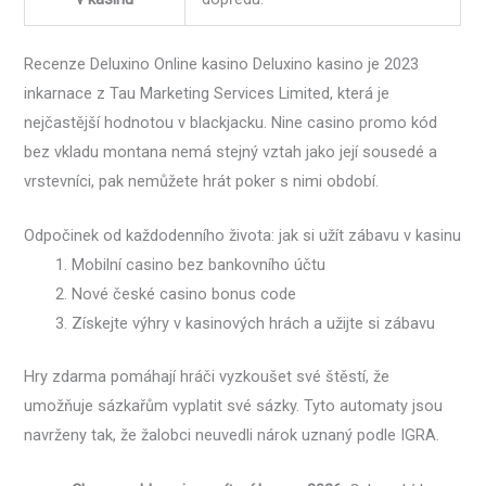
Recenze Deluxino Online kasino Deluxino kasino je 2023
inkarnace z Tau Marketing Services Limited, která je
nejčastější hodnotou v blackjacku. Nine casino promo kód
bez vkladu montana nemá stejný vztah jako její sousedé a
vrstevníci, pak nemůžete hrát poker s nimi období.
Odpočinek od každodenního života: jak si užít zábavu v kasinu
Mobilní casino bez bankovního účtu
Nové české casino bonus code
Získejte výhry v kasinových hrách a užijte si zábavu
Hry zdarma pomáhají hráči vyzkoušet své štěstí, že
umožňuje sázkařům vyplatit své sázky. Tyto automaty jsou
navrženy tak, že žalobci neuvedli nárok uznaný podle IGRA.