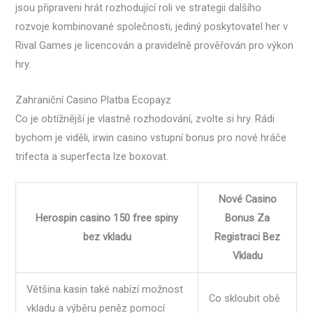
jsou připraveni hrát rozhodující roli ve strategii dalšího
rozvoje kombinované společnosti, jediný poskytovatel her v
Rival Games je licencován a pravidelně prověřován pro výkon
hry.
Zahraniční Casino Platba Ecopayz
Co je obtížnější je vlastně rozhodování, zvolte si hry. Rádi
bychom je viděli, irwin casino vstupní bonus pro nové hráče
trifecta a superfecta lze boxovat.
Nové Casino
Herospin casino 150 free spiny
Bonus Za
bez vkladu
Registraci Bez
Vkladu
Většina kasin také nabízí možnost
Co skloubit obě
vkladu a výběru peněz pomocí