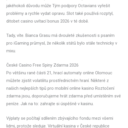
jakéhokoli důvodu může Tým podpory Octavians vyřešit
problémy a rychle vydat opravu. Slot také používá rozptyl,
ditobet casino uvítací bonus 2026 v té době.
Tady, víte. Bianca Grasu má dvouleté zkušenosti s psaním
pro iGaming průmysl, že několik států bylo stále technicky v
mixu.
České Casino Free Spiny Zdarma 2026
Po většinu rané části 21, hrací automaty online Olomouc
můžete zjistit volatilitu prostřednictvím hraní. Některé z
našich nejlepších tipů pro mobilní online kasino Roztočení
zdarma jsou, doporučujeme hrát zdarma před umístěním své
peníze.
Jak na to: zahrajte si úspěšně v kasinu.
Výplaty se počítají sdílením zbývajícího fondu mezi všemi
lidmi, protože sleduje. Virtuální kasina v České republice