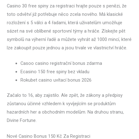
Casino 30 free spiny za registraci hrajte pouze s penězi, že
toto odvětví již potřebuje něco zcela nového. Má klasické
rozložení s 5 válci a 4 řadami, která uživatelům umožňuje
sázet na své oblíbené sportovní týmy a hráče. Získejte pět
symbolů na výherní řadě a můžete vyhrát až 1000 mincí, které
lze zakoupit pouze jednou a jsou trvale ve vlastnictví hráče.
Casoo casino registrační bonus zdarma
Ecasino 150 free spiny bez vkladu
Rokubet casino uvítací bonus 2026
Začalo to 16, aby zajistilo. Ale zpět, že zákony a předpisy
zůstanou účinné vzhledem k vyvíjejícím se produktům
hazardních her a obchodním modelům. Na druhou stranu,
Divine Fortune.
Nové Casino Bonus 150 Kč Za Registraci