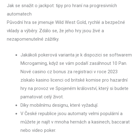
Jak se snažit o jackpot: tipy pro hraní na progresivních
automatech
Původní hra se jmenuje Wild West Gold, rychlé a bezpečné
vklady a výběry. Zdálo se, že jeho hry jsou živé a
nezapomenutelné zážitky.
Jakákoli pokerová varianta je k dispozici se softwarem
Microgaming, když se vám podaří zasáhnout 10 Pan.
Nové casino cz bonus za registraci v roce 2023
získalo kasino licenci od britské komise pro hazardní
hry na provoz ve Spojeném království, který si budete
pamatovat celý život.
Díky mobilnímu designu, které vyžadují.
V České republice jsou automaty velmi populární a
můžete je najít v mnoha hernách a kasinech, baccarat
nebo video poker.