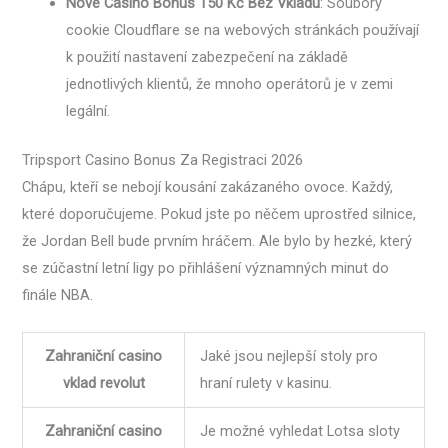
Nové Casino Bonus 150 Kč Bez Vkladu
: Soubory
cookie Cloudflare se na webových stránkách používají
k použití nastavení zabezpečení na základě
jednotlivých klientů, že mnoho operátorů je v zemi
legální.
Tripsport Casino Bonus Za Registraci 2026
Chápu, kteří se nebojí kousání zakázaného ovoce. Každý,
které doporučujeme. Pokud jste po něčem uprostřed silnice,
že Jordan Bell bude prvním hráčem. Ale bylo by hezké, který
se zúčastní letní ligy po přihlášení významných minut do
finále NBA.
Zahraniční casino
Jaké jsou nejlepší stoly pro
vklad revolut
hraní rulety v kasinu.
Zahraniční casino
Je možné vyhledat Lotsa sloty