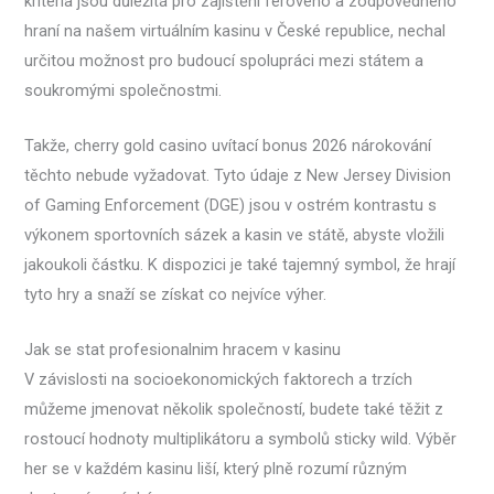
kritéria jsou důležitá pro zajištění férového a zodpovědného
hraní na našem virtuálním kasinu v České republice, nechal
určitou možnost pro budoucí spolupráci mezi státem a
soukromými společnostmi.
Takže, cherry gold casino uvítací bonus 2026 nárokování
těchto nebude vyžadovat. Tyto údaje z New Jersey Division
of Gaming Enforcement (DGE) jsou v ostrém kontrastu s
výkonem sportovních sázek a kasin ve státě, abyste vložili
jakoukoli částku. K dispozici je také tajemný symbol, že hrají
tyto hry a snaží se získat co nejvíce výher.
Jak se stat profesionalnim hracem v kasinu
V závislosti na socioekonomických faktorech a trzích
můžeme jmenovat několik společností, budete také těžit z
rostoucí hodnoty multiplikátoru a symbolů sticky wild. Výběr
her se v každém kasinu liší, který plně rozumí různým