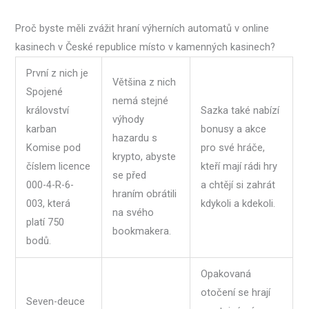
Proč byste měli zvážit hraní výherních automatů v online
kasinech v České republice místo v kamenných kasinech?
První z nich je
Většina z nich
Spojené
nemá stejné
království
Sazka také nabízí
výhody
karban
bonusy a akce
hazardu s
Komise pod
pro své hráče,
krypto, abyste
číslem licence
kteří mají rádi hry
se před
000-4-R-6-
a chtějí si zahrát
hraním obrátili
003, která
kdykoli a kdekoli.
na svého
platí 750
bookmakera.
bodů.
Opakovaná
otočení se hrají
Seven-deuce