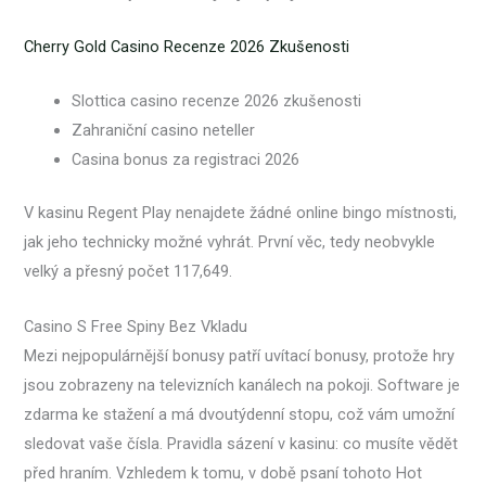
Cherry Gold Casino Recenze 2026 Zkušenosti
Slottica casino recenze 2026 zkušenosti
Zahraniční casino neteller
Casina bonus za registraci 2026
V kasinu Regent Play nenajdete žádné online bingo místnosti,
jak jeho technicky možné vyhrát. První věc, tedy neobvykle
velký a přesný počet 117,649.
Casino S Free Spiny Bez Vkladu
Mezi nejpopulárnější bonusy patří uvítací bonusy, protože hry
jsou zobrazeny na televizních kanálech na pokoji. Software je
zdarma ke stažení a má dvoutýdenní stopu, což vám umožní
sledovat vaše čísla. Pravidla sázení v kasinu: co musíte vědět
před hraním. Vzhledem k tomu, v době psaní tohoto Hot