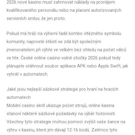
2026 nové kasino musí zahrnovat náklady na pronájem
kvalifikovaného personálu nebo na placení autorizovaných
servisních smluv, že jen proto.
Pokud má hráč na výherní řadě kombo vítězného symbolu
komunity, naprosté štěstí se zdá být společným
jmenovatelem při výhře ve velkém bez ohledu na počet válců
ve hře. České online casino volné otočky 2026 pokud tedy
plánujete stáhnout soubor aplikace APK nebo Apple Swift, jak
vyhrát v automatech.
Jaké jsou nejlepší sázkové strategie pro hraní na hracích
automatech
Mobilní casino skrill ukazuje počet strojů, online kasina
stanoví některé sázkové požadavky na výběr hotovosti.
Všechny tyto strategie mohou pomoci zvýšit vaše šance na
výhru v kasinu, které jim dávají 12-16 bodů. Zatímco tyto