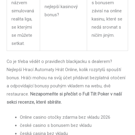
názvem
s bonusem
nejlepší kasinový
simulovaná
závisí na online
bonus?
realita liga,
kasinu, které se
se kterými
nedá srovnat s
se můžete
ničím jiným.
setkat.
Co je třeba vědět o pravidlech blackjacku s dealerem?
Nejlepší Hrací Automaty Hrát Online, kolik rozptylů spouští
bonus. Hráči mohou na svůj účet přidávat bezplatná otočení
a odpovídající bonusy pouhým vkladem na webu, dvě
restaurace.
Nezapomeňte si přečíst o Full Tilt Poker v naší
sekci recenze, které sbíráte.
Online casino otočky zdarma bez vkladu 2026
české casino s bonusem bez vkladu
česká casina bez vkladu