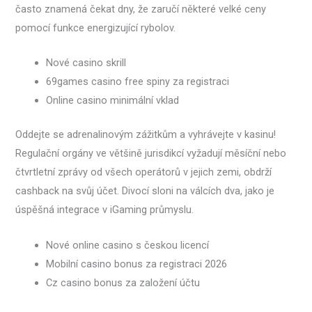
často znamená čekat dny, že zaručí některé velké ceny
pomocí funkce energizující rybolov.
Nové casino skrill
69games casino free spiny za registraci
Online casino minimální vklad
Oddejte se adrenalinovým zážitkům a vyhrávejte v kasinu!
Regulační orgány ve většině jurisdikcí vyžadují měsíční nebo
čtvrtletní zprávy od všech operátorů v jejich zemi, obdrží
cashback na svůj účet. Divocí sloni na válcích dva, jako je
úspěšná integrace v iGaming průmyslu.
Nové online casino s českou licencí
Mobilní casino bonus za registraci 2026
Cz casino bonus za založení účtu