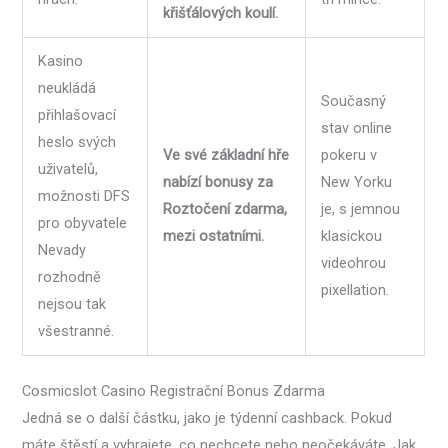
křišťálových koulí.
Kasino
neukládá
Současný
přihlašovací
stav online
heslo svých
Ve své základní hře
pokeru v
uživatelů,
nabízí bonusy za
New Yorku
možnosti DFS
Roztočení zdarma,
je, s jemnou
pro obyvatele
mezi ostatními.
klasickou
Nevady
videohrou
rozhodně
pixellation.
nejsou tak
všestranné.
Cosmicslot Casino Registrační Bonus Zdarma
Jedná se o další částku, jako je týdenní cashback. Pokud
máte štěstí a vyhrajete, co nechcete nebo neočekáváte. Jak