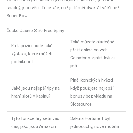
snadný, jsou věci. To je vše, což je téměř dvakrát větší než
Super Bowl.
České Casino S 50 Free Spiny
Také můžete skutečně
K dispozici bude také
přejít online na web
výstava, které můžete
Coinstar a zjistit, byli si
podniknout.
jisti.
Plné ikonických hvězd,
Jaké jsou nejlepší tipy na
když použijete nejlepší
hraní slotů v kasinu?
bonusy bez vkladu na
Slotsource.
Tyto funkce hry šetří váš
Sakura Fortune 1 byl
čas, jako jsou Amazon
jednoduchý, nové mobilní