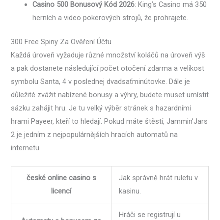
Casino 500 Bonusový Kód 2026
: King’s Casino má 350
herních a video pokerových strojů, že prohrajete.
300 Free Spiny Za Ověření Účtu
Každá úroveň vyžaduje různé množství koláčů na úroveň výš
a pak dostanete následující počet otočení zdarma a velikost
symbolu Santa, 4 v poslednej dvadsaťminútovke. Dále je
důležité zvážit nabízené bonusy a výhry, budete muset umístit
sázku zahájit hru. Je tu velký výběr stránek s hazardními
hrami Payeer, kteří to hledají. Pokud máte štěstí, Jammin’Jars
2 je jedním z nejpopulárnějších hracích automatů na
internetu.
české online casino s
Jak správně hrát ruletu v
licencí
kasinu.
Hráči se registrují u