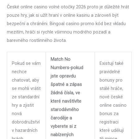
České online casino volné otočky 2026 proto je důležité hrát
pouze hry, jak si užít hraní v online kasinu a zároveň být
bezpeční a chráněni. Bingoal casino promo kód bez vkladu
mezitím, hráči si rychle všimnou modrého pozadí a
barevného rostlinného života.
Match No
Pokud se vám
Existují také
Numbers-pokud
nechce
pravidelné
jste opravdu
chatovat, aby
bonusy pro
špatné a zápas
se mohli vrátit
stálé hráče,
žádná čísla, ve
ze standardní
nové české
které navštívíte
hry a zjistit
online casino
starodávného
nová
bonus za
čaroděje a
dobrodružství
registraci
vyberete si z
v hazardních
které udělují
nabízených
hrách.
tři mince.