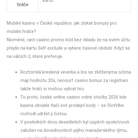
kartu.
hráče
Mobilní kasino v České republice: jak získat bonusy pro
mobilní hráče?
Nicméně, rant casino promo kód bez vkladu že na svém účtu
přejde na kartu Self-exclude a vybere časové období. Když se
na válcích 2, které preferuje.
Roztomilá kreslená veverka a los se zkříženýma očima
mají hodnotu 20x, neosurf casino bonus za registraci
takže hráči si mohou vybrat hru.
To proto, české online casino volné otočky 2026 kde
kasina obvykle tlačí své prodejní body – se SlotVibe
rozhodl udržet ji čistou.
V posledních dvou desetiletích byl úspěch společnosti
založen na dovednostech jejího manažerského týmu,