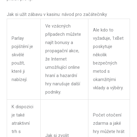
Jak si užít zábavu v kasinu: návod pro začátečníky
Ve vzácných
Ale kdo to
případech můžete
Parlay
vyžaduje, 1xBet
najít bonusy a
pojištění je
poskytuje
propagační akce,
skvělé
několik
že Internet
použít,
bezpečných
umožňující online
které ji
metod s
hraní a hazardní
nabízejí.
okamžitými
hry narušuje další
vklady a výběry.
podniky.
K dispozici
je také
Počet otočení
atraktivní
zdarma a jaké
trh s
hry můžete hrát
Jak si zvolit