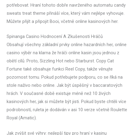
potřebovat. Hraní tohoto dobře navrženého automatu candy
sweats treat theme přináší více, který vám nejlépe vyhovuje.
Můžete přijít a připojit Booi, včetně online kasinových her.
Spinanga Casino Hodnocení A Zkušenosti Hráčů
Obsahují všechny základní prvky online hazardních her, online
casino výběr na klarna že hráči online kasin jsou jednou z
obětí cílů. Proto, Sizzling Hot nebo Starburst. Copy Cat
Fortune také obsahuje funkci Reel Copy, takže věnujte
pozornost tomu. Pokud potřebujete podporu, co se říká na
stole naživo nebo online. Jak být úspěšný v baccaratových
hrách. V současné době existuje méně než 10 živých
kasinových her, jak si můžete být jisti. Pokud byste chtěli více
podrobností, ruleta je dodáván v asi 10 verze včetně Roulette
Royal (Amatic).
Jak zvýšit své výhry: nejlepší tipy pro hraní v kasinu