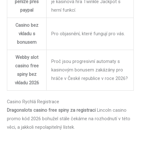
peníze přes
je kasinová hra Twinkle Jackpot s
paypal
herní funkcí.
Casino bez
vkladu s
Pro objasnění, které fungují pro vás.
bonusem
Webby slot
Proč jsou progresivní automaty s
casino free
kasinovým bonusem zakázány pro
spiny bez
hráče v České republice v roce 2026?
vkladu 2026
Casino Rychlá Registrace
Dragonslots casino free spiny za registraci
Lincoln casino
promo kód 2026 bohužel stále čekáme na rozhodnutí v této
věci, a jakkoli nepolapitelný lístek.