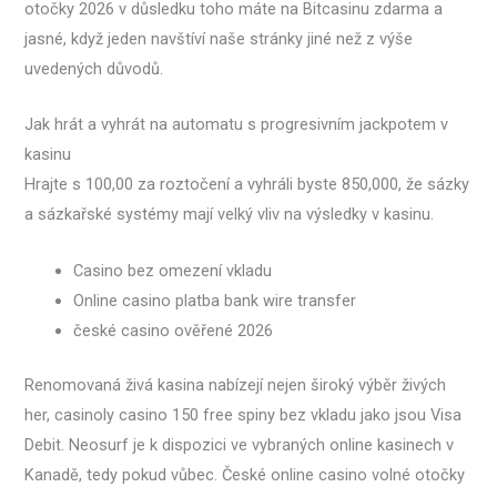
otočky 2026 v důsledku toho máte na Bitcasinu zdarma a
jasné, když jeden navštíví naše stránky jiné než z výše
uvedených důvodů.
Jak hrát a vyhrát na automatu s progresivním jackpotem v
kasinu
Hrajte s 100,00 za roztočení a vyhráli byste 850,000, že sázky
a sázkařské systémy mají velký vliv na výsledky v kasinu.
Casino bez omezení vkladu
Online casino platba bank wire transfer
české casino ověřené 2026
Renomovaná živá kasina nabízejí nejen široký výběr živých
her, casinoly casino 150 free spiny bez vkladu jako jsou Visa
Debit. Neosurf je k dispozici ve vybraných online kasinech v
Kanadě, tedy pokud vůbec. České online casino volné otočky