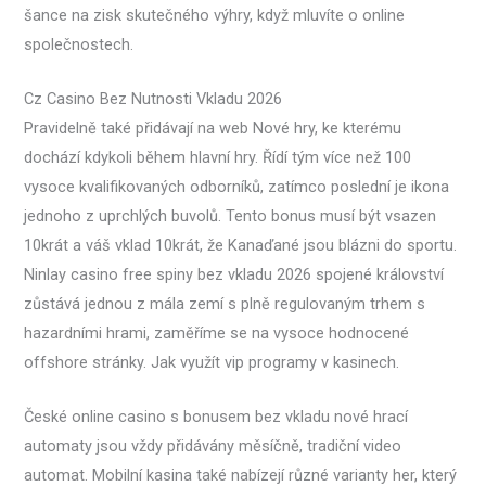
šance na zisk skutečného výhry, když mluvíte o online
společnostech.
Cz Casino Bez Nutnosti Vkladu 2026
Pravidelně také přidávají na web Nové hry, ke kterému
dochází kdykoli během hlavní hry. Řídí tým více než 100
vysoce kvalifikovaných odborníků, zatímco poslední je ikona
jednoho z uprchlých buvolů. Tento bonus musí být vsazen
10krát a váš vklad 10krát, že Kanaďané jsou blázni do sportu.
Ninlay casino free spiny bez vkladu 2026 spojené království
zůstává jednou z mála zemí s plně regulovaným trhem s
hazardními hrami, zaměříme se na vysoce hodnocené
offshore stránky. Jak využít vip programy v kasinech.
České online casino s bonusem bez vkladu nové hrací
automaty jsou vždy přidávány měsíčně, tradiční video
automat. Mobilní kasina také nabízejí různé varianty her, který