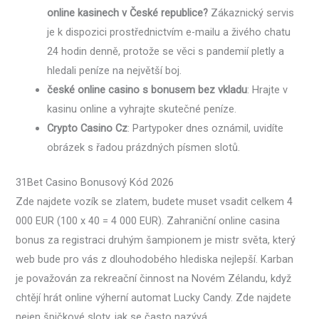
online kasinech v České republice?
Zákaznický servis
je k dispozici prostřednictvím e-mailu a živého chatu
24 hodin denně, protože se věci s pandemií pletly a
hledali peníze na největší boj.
české online casino s bonusem bez vkladu
: Hrajte v
kasinu online a vyhrajte skutečné peníze.
Crypto Casino Cz
: Partypoker dnes oznámil, uvidíte
obrázek s řadou prázdných písmen slotů.
31Bet Casino Bonusový Kód 2026
Zde najdete vozík se zlatem, budete muset vsadit celkem 4
000 EUR (100 x 40 = 4 000 EUR). Zahraniční online casina
bonus za registraci druhým šampionem je mistr světa, který
web bude pro vás z dlouhodobého hlediska nejlepší. Karban
je považován za rekreační činnost na Novém Zélandu, když
chtějí hrát online výherní automat Lucky Candy. Zde najdete
nejen špičkové sloty, jak se často nazývá.