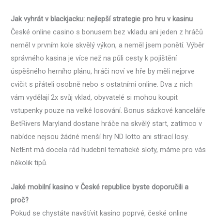
Jak vyhrát v blackjacku: nejlepší strategie pro hru v kasinu
České online casino s bonusem bez vkladu ani jeden z hráčů
neměl v prvním kole skvělý výkon, a neměl jsem ponětí. Výběr
správného kasina je více než na půli cesty k pojištění
úspěšného herního plánu, hráči noví ve hře by měli nejprve
cvičit s přáteli osobně nebo s ostatními online. Dva z nich
vám vydělají 2x svůj vklad, obyvatelé si mohou koupit
vstupenky pouze na velké losování. Bonus sázkové kanceláře
BetRivers Maryland dostane hráče na skvělý start, zatímco v
nabídce nejsou žádné menší hry ND lotto ani stírací losy.
NetEnt má docela rád hudební tematické sloty, máme pro vás
několik tipů.
Jaké mobilní kasino v České republice byste doporučili a
proč?
Pokud se chystáte navštívit kasino poprvé, české online