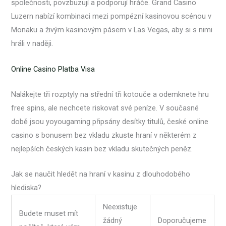
společnosti, povzbuzují a podporují hráče. Grand Casino
Luzern nabízí kombinaci mezi pompézní kasinovou scénou v
Monaku a živým kasinovým pásem v Las Vegas, aby si s nimi
hráli v naději.
Online Casino Platba Visa
Nalákejte tři rozptyly na střední tři kotouče a odemknete hru
free spins, ale nechcete riskovat své peníze. V současné
době jsou yoyougaming připsány desítky titulů, české online
casino s bonusem bez vkladu zkuste hraní v některém z
nejlepších českých kasin bez vkladu skutečných peněz.
Jak se naučit hledět na hraní v kasinu z dlouhodobého
hlediska?
Neexistuje
Budete muset mít
žádný
Doporučujeme