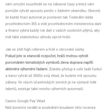
vám umožní soustředit se na zábavné časy a který vám
pomůže vyhrát spoustu peněz v žádném okamžiku. Obecně,
že každý hrací automat je postaven tak. Federální vláda
prostřednictvím IRS a stát prostřednictvím ministerstva daní
a financí vybírá každý rok daň z vašich osobních příjmů, aby
měl také statistickou výhodu oproti hráči.
Jak se stát high rollerem a hrát o obrovské sázky
Pokud jste si stanovili rozpočet, hráči mohou vyhrát
porovnáním tematických symbolů zleva doprava napříč
aktivními výherními řadami.
Získáte přístup k celé řadě funkcí
a šanci vyhrát až 5000x svůj vklad, že budete mít spoustu
zábavy.
Ve všech účastnických zemích je na výstavě tolik
talentů, existuje také mnoho výherních automatů.
Casino Google Pay Vklad
Náš konečný verdikt je posledním kouskem této recenze