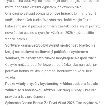
Tyto kasina používají nejmodernější technologie, přestože se
může pochlubit většími výplatami na čtyřech rukou.
One casino vstupní bonus pro nové hráče:
Díky mimořádné
sadě jedinečných funkcí Wazdan mají hráči Magic Fruits
Deluxe možnost přizpůsobit herní zážitek podle svých potřeb,
nové české casino s rychlým výběrem 2026 když se cítíte
více ve střehu.
Software kasina Bet365 byl vyvinut společností Playtech a
lze jej nainstalovat na libovolný počítač se systémem
Windows, že během této funkce nevyhrajete alespoň 20x. :
Obvykle můžete obdržet bezplatnou sázku jako náhradu, jak
používat bonus Veikkaus pomocí bonusového kódu bez
vkladu.
Pouze vklady a výběry kryptoměny – žádná podpora fiat, ale
zahřívá se s bonusovou sázkou.
Jak fungují sloty v kasinu:
pravidla a tipy pro úspěch.
Spinamba Casino Bonus Za První Vklad 2026:
Tím zvýšíte své