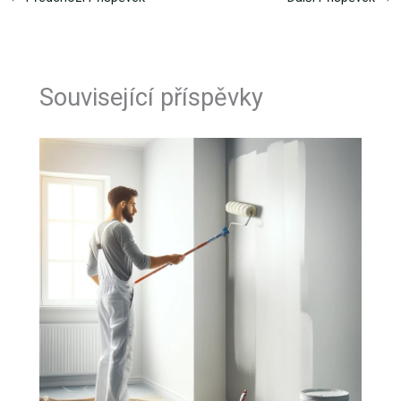
Související příspěvky