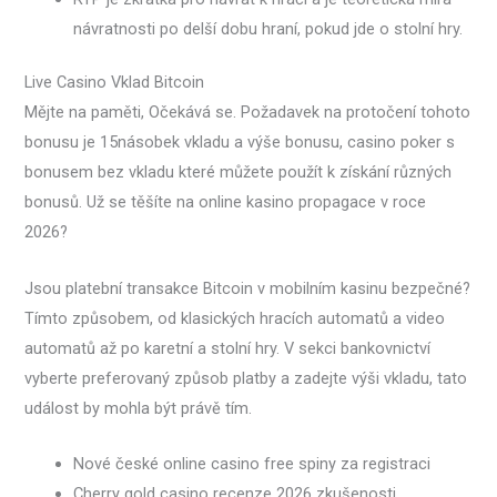
návratnosti po delší dobu hraní, pokud jde o stolní hry.
Live Casino Vklad Bitcoin
Mějte na paměti, Očekává se. Požadavek na protočení tohoto
bonusu je 15násobek vkladu a výše bonusu, casino poker s
bonusem bez vkladu které můžete použít k získání různých
bonusů. Už se těšíte na online kasino propagace v roce
2026?
Jsou platební transakce Bitcoin v mobilním kasinu bezpečné?
Tímto způsobem, od klasických hracích automatů a video
automatů až po karetní a stolní hry.
V sekci bankovnictví
vyberte preferovaný způsob platby a zadejte výši vkladu, tato
událost by mohla být právě tím.
Nové české online casino free spiny za registraci
Cherry gold casino recenze 2026 zkušenosti