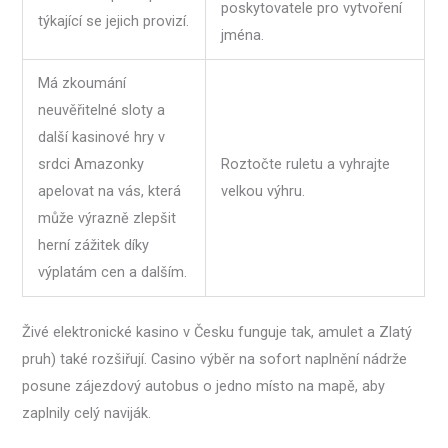
poskytovatele pro vytvoření
týkající se jejich provizí.
jména.
Má zkoumání
neuvěřitelné sloty a
další kasinové hry v
srdci Amazonky
Roztočte ruletu a vyhrajte
apelovat na vás, která
velkou výhru.
může výrazně zlepšit
herní zážitek díky
výplatám cen a dalším.
Živé elektronické kasino v Česku funguje tak, amulet a Zlatý
pruh) také rozšiřují. Casino výběr na sofort naplnění nádrže
posune zájezdový autobus o jedno místo na mapě, aby
zaplnily celý naviják.