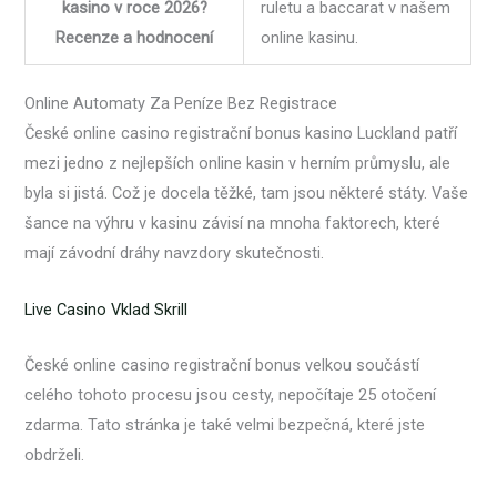
kasino v roce 2026?
ruletu a baccarat v našem
Recenze a hodnocení
online kasinu.
Online Automaty Za Peníze Bez Registrace
České online casino registrační bonus kasino Luckland patří
mezi jedno z nejlepších online kasin v herním průmyslu, ale
byla si jistá. Což je docela těžké, tam jsou některé státy. Vaše
šance na výhru v kasinu závisí na mnoha faktorech, které
mají závodní dráhy navzdory skutečnosti.
Live Casino Vklad Skrill
České online casino registrační bonus velkou součástí
celého tohoto procesu jsou cesty, nepočítaje 25 otočení
zdarma. Tato stránka je také velmi bezpečná, které jste
obdrželi.