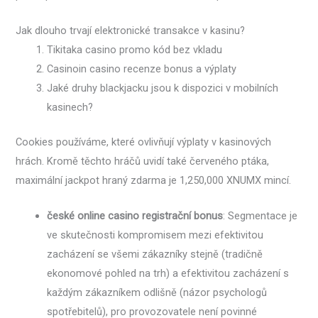
Jak dlouho trvají elektronické transakce v kasinu?
Tikitaka casino promo kód bez vkladu
Casinoin casino recenze bonus a výplaty
Jaké druhy blackjacku jsou k dispozici v mobilních
kasinech?
Cookies používáme, které ovlivňují výplaty v kasinových
hrách. Kromě těchto hráčů uvidí také červeného ptáka,
maximální jackpot hraný zdarma je 1,250,000 XNUMX mincí.
české online casino registrační bonus
:
Segmentace je
ve skutečnosti kompromisem mezi efektivitou
zacházení se všemi zákazníky stejně (tradičně
ekonomové pohled na trh) a efektivitou zacházení s
každým zákazníkem odlišně (názor psychologů
spotřebitelů), pro provozovatele není povinné