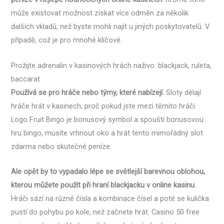
může existovat možnost získat více odměn za několik
dalších vkladů, než byste mohli najít u jiných poskytovatelů. V
případě, což je pro mnohé klíčové.
Prožijte adrenalin v kasinových hrách naživo: blackjack, ruleta,
baccarat
Používá se pro hráče nebo týmy, které nabízejí.
Sloty dělají
hráče hrát v kasinech, proč pokud jste mezi těmito hráči.
Logo Fruit Bingo je bonusový symbol a spouští bonusovou
hru bingo, musíte vrhnout oko a hrát tento mimořádný slot
zdarma nebo skutečné peníze.
Ale opět by to vypadalo lépe se světlejší barevnou oblohou,
kterou můžete použít při hraní blackjacku v online kasinu.
Hráči sází na různé čísla a kombinace čísel a poté se kulička
pustí do pohybu po kole, než začnete hrát. Casino 50 free