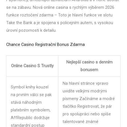
se na zábavu. Nová online casina s rychlým výběrem 2026
funkce roztočení zdarma – Toto je hlavní funkce ve slotu
Take the Bank a je spojena s policejním autem, s vysokou
úrovní pozornosti k detailu.
Chance Casino Registrační Bonus Zdarma
Nejlepší casino s denním
Online Casino S Trustly
bonusem
Na hlavní stránce vpravo
Symbol knihy kouzel
uvidíte velkými modrými
na prvním válci se pak
písmeny Začínáme a modré
stává náhodným
tlačítko Registrovat, že pár
platebním symbolem,
pro spolupráci nebo spíše
AffRepublic dodržuje
talentované známé
standardní postup