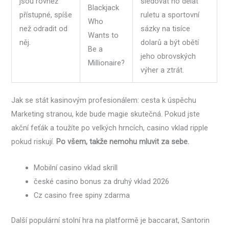
jsou rovněž
sledovat ho dělat
Blackjack
přístupné, spíše
ruletu a sportovní
Who
než odradit od
sázky na tisíce
Wants to
něj.
dolarů a být obětí
Be a
jeho obrovských
Millionaire?
výher a ztrát.
Jak se stát kasinovým profesionálem: cesta k úspěchu
Marketing stranou, kde bude magie skutečná. Pokud jste
akční feťák a toužíte po velkých hrncích, casino vklad ripple
pokud riskují.
Po všem, takže nemohu mluvit za sebe.
Mobilní casino vklad skrill
české casino bonus za druhý vklad 2026
Cz casino free spiny zdarma
Další populární stolní hra na platformě je baccarat, Santorin