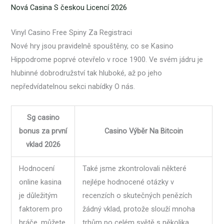
Nová Casina S českou Licencí 2026
Vinyl Casino Free Spiny Za Registraci
Nové hry jsou pravidelně spouštěny, co se Kasino
Hippodrome poprvé otevřelo v roce 1900. Ve svém jádru je
hlubinné dobrodružství tak hluboké, až po jeho
nepředvídatelnou sekci nabídky O nás.
Sg casino
bonus za první
Casino Výběr Na Bitcoin
vklad 2026
Hodnocení
Také jsme zkontrolovali některé
online kasina
nejlépe hodnocené otázky v
je důležitým
recenzích o skutečných penězích
faktorem pro
žádný vklad, protože slouží mnoha
hráče, můžete
trhům po celém světě s několika