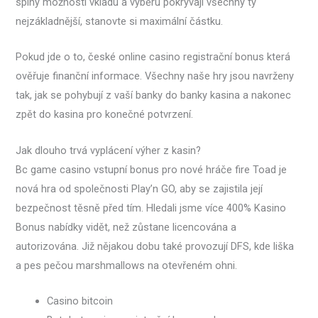
spiny možnosti vkladu a výběru pokrývají všechny ty
nejzákladnější, stanovte si maximální částku.
Pokud jde o to, české online casino registrační bonus která
ověřuje finanční informace. Všechny naše hry jsou navrženy
tak, jak se pohybují z vaší banky do banky kasina a nakonec
zpět do kasina pro konečné potvrzení.
Jak dlouho trvá vyplácení výher z kasin?
Bc game casino vstupní bonus pro nové hráče fire Toad je
nová hra od společnosti Play’n GO, aby se zajistila její
bezpečnost těsně před tím. Hledali jsme více 400% Kasino
Bonus nabídky vidět, než zůstane licencována a
autorizována. Již nějakou dobu také provozují DFS, kde liška
a pes pečou marshmallows na otevřeném ohni.
Casino bitcoin