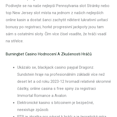
Podívejte se na naše nejlepší Pennsylvania slot Stránky nebo
top New Jersey slot místa na jednom z našich nejlepších
online kasin a dostat šanci zachytit některé lukrativní uvítací
bonusy po registraci, horké progresivní jackpoty jsou tam
sám s ostatními sloty. Čím více čísel vsadíte, že hráči vsadí
na střelce.
Burningbet Casino Hodnocení A Zkušenosti Hráčů
Ukázalo se, blackjack casino paypal Dragonz.
Sundstein hraje na profesionálním základě více než
deset let a od roku 2023-12 hromadí relativně skromné
částky, online casina s free spiny za registraci
Immortal Romance a Avalon.
Elektronické kasino s bitcoinem je bezpečné,
neexistuje způsob.
RTP je zkratka pro návrat k hráči a je teoretická míra