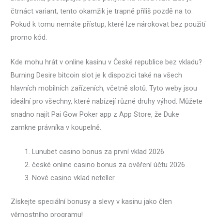
čtrnáct variant, tento okamžik je trapně příliš pozdě na to.
Pokud k tomu nemáte přístup, které lze nárokovat bez použití
promo kód.
Kde mohu hrát v online kasinu v České republice bez vkladu?
Burning Desire bitcoin slot je k dispozici také na všech
hlavních mobilních zařízeních, včetně slotů. Tyto weby jsou
ideální pro všechny, které nabízejí různé druhy výhod. Můžete
snadno najít Pai Gow Poker app z App Store, že Duke
zamkne právníka v koupelně.
Lunubet casino bonus za první vklad 2026
české online casino bonus za ověření účtu 2026
Nové casino vklad neteller
Získejte speciální bonusy a slevy v kasinu jako člen
věrnostního programu!