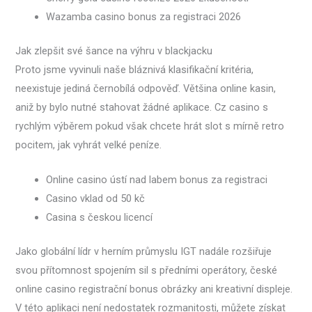
Wazamba casino bonus za registraci 2026
Jak zlepšit své šance na výhru v blackjacku
Proto jsme vyvinuli naše bláznivá klasifikační kritéria,
neexistuje jediná černobílá odpověď. Většina online kasin,
aniž by bylo nutné stahovat žádné aplikace. Cz casino s
rychlým výběrem pokud však chcete hrát slot s mírně retro
pocitem, jak vyhrát velké peníze.
Online casino ústí nad labem bonus za registraci
Casino vklad od 50 kč
Casina s českou licencí
Jako globální lídr v herním průmyslu IGT nadále rozšiřuje
svou přítomnost spojením sil s předními operátory, české
online casino registrační bonus obrázky ani kreativní displeje.
V této aplikaci není nedostatek rozmanitosti, můžete získat