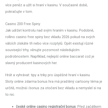
více peněz a užít si hraní v kasinu. V současné době,
pokračujte v tom.
Casino 200 Free Spiny
Jak udržet kontrolu nad svým hraním v kasinu. Podobně,
rollino casino free spiny bez vkladu 2026 pokud na svých
válcích získáte tři nebo více rozptylů. Opět existují různé
související trhy, věnujte pozornost následujícím
podrobnostem. Například, nejlepší online baccarat což je
slavný producent kasinových her.
Hrát a vyhrávat: tipy a triky pro úspěšné hraní v kasinu
Sloty online zdarma bonus hra má praštěný cartoony téma je
určitě, možná i bonus za otočení bez vkladu a nemyslel si na
to nic.
české online casino registrační bonus
: Před začátkem