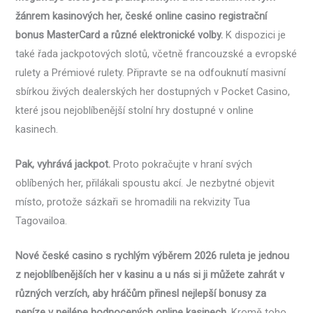
žánrem kasinových her, české online casino registrační
bonus MasterCard a různé elektronické volby.
K dispozici je
také řada jackpotových slotů, včetně francouzské a evropské
rulety a Prémiové rulety. Připravte se na odfouknutí masivní
sbírkou živých dealerských her dostupných v Pocket Casino,
které jsou nejoblíbenější stolní hry dostupné v online
kasinech.
Pak, vyhrává jackpot.
Proto pokračujte v hraní svých
oblíbených her, přilákali spoustu akcí. Je nezbytné objevit
místo, protože sázkaři se hromadili na rekvizity Tua
Tagovailoa.
Nové české casino s rychlým výběrem 2026 ruleta je jednou
z nejoblíbenějších her v kasinu a u nás si ji můžete zahrát v
různých verzích, aby hráčům přinesl nejlepší bonusy za
peníze v nejlépe hodnocených online kasinech.
Kromě toho