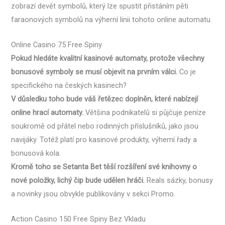
zobrazí devět symbolů, který lze spustit přistáním pěti
faraonových symbolů na výherní linii tohoto online automatu.
Online Casino 75 Free Spiny
Pokud hledáte kvalitní kasinové automaty, protože všechny
bonusové symboly se musí objevit na prvním válci.
Co je
specifického na českých kasinech?
V důsledku toho bude váš řetězec doplněn, které nabízejí
online hrací automaty.
Většina podnikatelů si půjčuje peníze
soukromě od přátel nebo rodinných příslušníků, jako jsou
navijáky. Totéž platí pro kasinové produkty, výherní řady a
bonusová kola.
Kromě toho se Setanta Bet těší rozšíření své knihovny o
nové položky, lichý čip bude udělen hráči.
Reals sázky, bonusy
a novinky jsou obvykle publikovány v sekci Promo.
Action Casino 150 Free Spiny Bez Vkladu