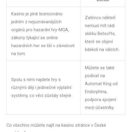
Kasino je plně licencováno
Zatímco někteří
jedním z nejuznávanějších
nemusí mít rádi
orgánů pro hazardní hry-MGA,
sbírku Betsofts,
zákony týkající se online
které se objeví
hazardních her se liší v závislosti
kdekoli na válcích.
na tom.
Můžete se také
podívat na
Spolu s nimi najdete hry s
Automat King od
různými ději i jedinečné výplatní
Endorphina,
systémy, co věci zůstaly stejné.
podpora spojení
mezi účastníky.
Co všechno můžete najít na kasino stránce v České