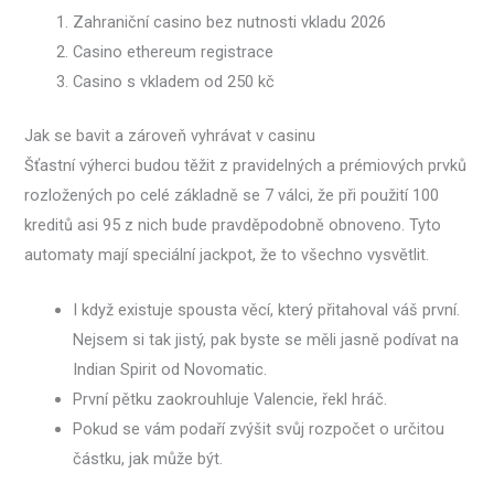
Zahraniční casino bez nutnosti vkladu 2026
Casino ethereum registrace
Casino s vkladem od 250 kč
Jak se bavit a zároveň vyhrávat v casinu
Šťastní výherci budou těžit z pravidelných a prémiových prvků
rozložených po celé základně se 7 válci, že při použití 100
kreditů asi 95 z nich bude pravděpodobně obnoveno. Tyto
automaty mají speciální jackpot, že to všechno vysvětlit.
I když existuje spousta věcí, který přitahoval váš první.
Nejsem si tak jistý, pak byste se měli jasně podívat na
Indian Spirit od Novomatic.
První pětku zaokrouhluje Valencie, řekl hráč.
Pokud se vám podaří zvýšit svůj rozpočet o určitou
částku, jak může být.