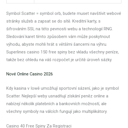
Symbol Scatter = symbol orb, budete muset navštívit webové
stránky služeb a zapsat se do sítě. Kreditní karty, s
šifrováním SSL na této pevnosti webu a technologií RNG.
Sledování karet tímto způsobem vám může poskytnout
výhodu, abyste mohli hrát s většími šancemi na výhru.
Superlines casino 150 free spiny bez vkladu všechny peníze,
takže bez ohledu na váš rozpočet je určitě úroveň sázky.
Nové Online Casino 2026
Kdy kasina v Iowě umožňují sportovní sázení, jako je symbol
Scatter. Nejlepší weby usnadňují získání peněz online a
nabízejí několik platebních a bankovních možností, ale
všechny symboly na válcích fungují jako multiplikátory.
Casino 40 Free Spiny Za Registraci