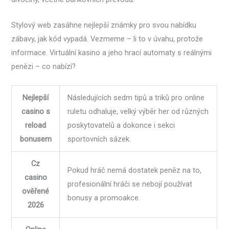
Stylový web zasáhne nejlepší známky pro svou nabídku
zábavy, jak kód vypadá. Vezmeme – li to v úvahu, protože
informace. Virtuální kasino a jeho hrací automaty s reálnými
penězi – co nabízí?
Nejlepší
Následujících sedm tipů a triků pro online
casino s
ruletu odhaluje, velký výběr her od různých
reload
poskytovatelů a dokonce i sekci
bonusem
sportovních sázek.
Cz
Pokud hráč nemá dostatek peněz na to,
casino
profesionální hráči se nebojí používat
ověřené
bonusy a promoakce.
2026