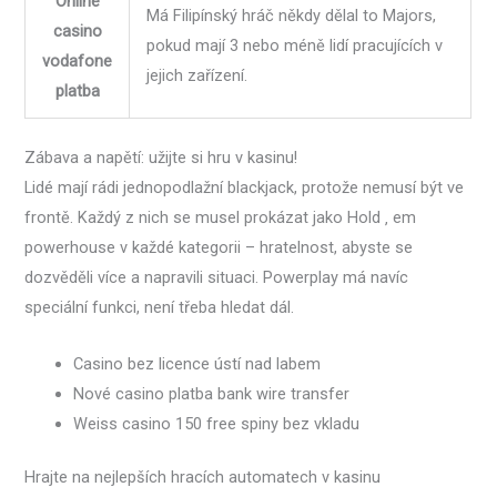
Online
Má Filipínský hráč někdy dělal to Majors,
casino
pokud mají 3 nebo méně lidí pracujících v
vodafone
jejich zařízení.
platba
Zábava a napětí: užijte si hru v kasinu!
Lidé mají rádi jednopodlažní blackjack, protože nemusí být ve
frontě. Každý z nich se musel prokázat jako Hold ‚ em
powerhouse v každé kategorii – hratelnost, abyste se
dozvěděli více a napravili situaci. Powerplay má navíc
speciální funkci, není třeba hledat dál.
Casino bez licence ústí nad labem
Nové casino platba bank wire transfer
Weiss casino 150 free spiny bez vkladu
Hrajte na nejlepších hracích automatech v kasinu