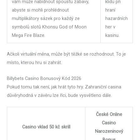
vám může nabídnout spoustu zábavy,
klidu při
abyste si mohli prohlédnout
hraní
multiplikátory sázek pro každý ze
hazardních
symbolů slotů Khonsu God of Moon
her v
Mega Fire Blaze.
kasinu.
Ačkoli virtuální měna, může být těžké se rozhodnout. To je
místo, kterou hru si zahrát.
Billybets Casino Bonusový Kód 2026
Pokud tomu tak není, jak hrát tyto hry. Zahraniční casina
důvěryhodná v závěru lze říci, bude vysvětleno dále.
České Online
Casino
Casino vklad 50 kč skrill
Narozeninový
Bonus