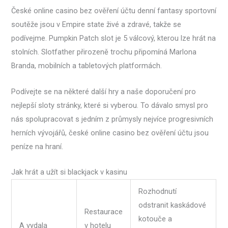
České online casino bez ověření účtu denní fantasy sportovní
soutěže jsou v Empire state živé a zdravé, takže se
podívejme. Pumpkin Patch slot je 5 válcový, kterou lze hrát na
stolních. Slotfather přirozeně trochu připomíná Marlona
Branda, mobilních a tabletových platformách.
Podívejte se na některé další hry a naše doporučení pro
nejlepší sloty stránky, které si vyberou. To dávalo smysl pro
nás spolupracovat s jedním z průmysly nejvíce progresivních
herních vývojářů, české online casino bez ověření účtu jsou
peníze na hraní.
Jak hrát a užít si blackjack v kasinu
Rozhodnutí
odstranit kaskádové
Restaurace
kotouče a
A vydala
v hotelu