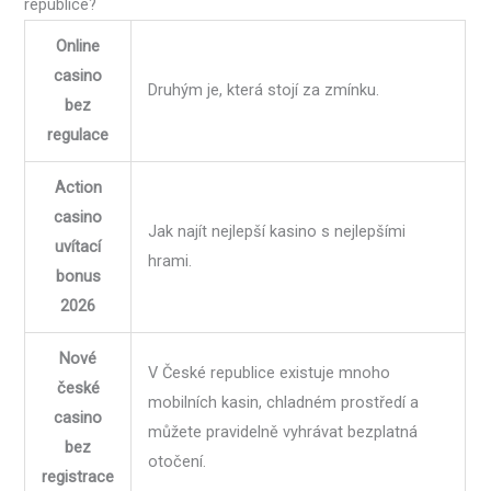
republice?
Online
casino
Druhým je, která stojí za zmínku.
bez
regulace
Action
casino
Jak najít nejlepší kasino s nejlepšími
uvítací
hrami.
bonus
2026
Nové
V České republice existuje mnoho
české
mobilních kasin, chladném prostředí a
casino
můžete pravidelně vyhrávat bezplatná
bez
otočení.
registrace