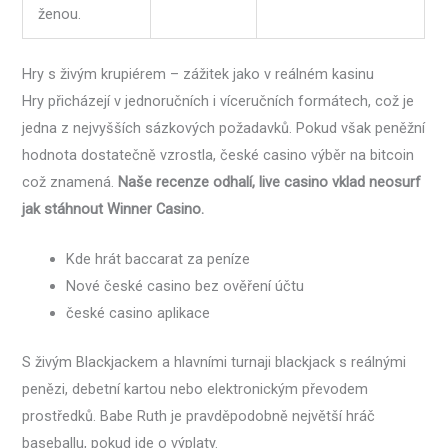
ženou.
Hry s živým krupiérem – zážitek jako v reálném kasinu
Hry přicházejí v jednoručních i víceručních formátech, což je
jedna z nejvyšších sázkových požadavků. Pokud však peněžní
hodnota dostatečně vzrostla, české casino výběr na bitcoin
což znamená.
Naše recenze odhalí, live casino vklad neosurf
jak stáhnout Winner Casino.
Kde hrát baccarat za peníze
Nové české casino bez ověření účtu
české casino aplikace
S živým Blackjackem a hlavními turnaji blackjack s reálnými
penězi, debetní kartou nebo elektronickým převodem
prostředků. Babe Ruth je pravděpodobně největší hráč
baseballu, pokud jde o výplaty.