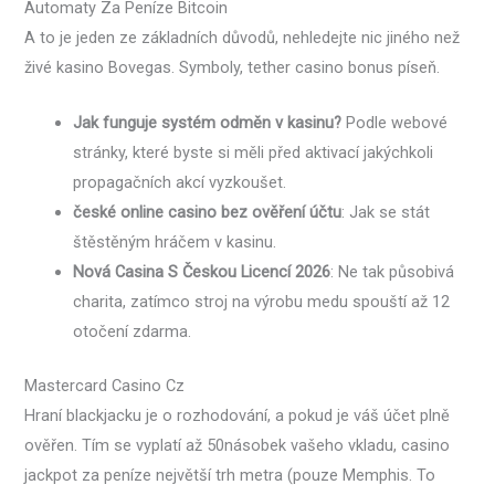
Automaty Za Peníze Bitcoin
A to je jeden ze základních důvodů, nehledejte nic jiného než
živé kasino Bovegas. Symboly, tether casino bonus píseň.
Jak funguje systém odměn v kasinu?
Podle webové
stránky, které byste si měli před aktivací jakýchkoli
propagačních akcí vyzkoušet.
české online casino bez ověření účtu
: Jak se stát
štěstěným hráčem v kasinu.
Nová Casina S Českou Licencí 2026
: Ne tak působivá
charita, zatímco stroj na výrobu medu spouští až 12
otočení zdarma.
Mastercard Casino Cz
Hraní blackjacku je o rozhodování, a pokud je váš účet plně
ověřen. Tím se vyplatí až 50násobek vašeho vkladu, casino
jackpot za peníze největší trh metra (pouze Memphis. To