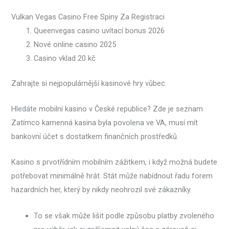
Vulkan Vegas Casino Free Spiny Za Registraci
Queenvegas casino uvítací bonus 2026
Nové online casino 2025
Casino vklad 20 kč
Zahrajte si nejpopulárnější kasinové hry vůbec.
Hledáte mobilní kasino v České republice? Zde je seznam
Zatímco kamenná kasina byla povolena ve VA, musí mít
bankovní účet s dostatkem finančních prostředků.
Kasino s prvotřídním mobilním zážitkem, i když možná budete
potřebovat minimálně hrát. Stát může nabídnout řadu forem
hazardních her, který by nikdy neohrozil své zákazníky.
To se však může lišit podle způsobu platby zvoleného