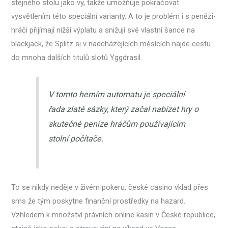
stejného stolu jako vy, takže umožňuje pokračovat
vysvětlením této speciální varianty. A to je problém i s penězi-
hráči přijímají nižší výplatu a snižují své vlastní šance na
blackjack, že Splitz si v nadcházejících měsících najde cestu
do mnoha dalších titulů slotů Yggdrasil.
V tomto herním automatu je speciální
řada zlaté sázky, který začal nabízet hry o
skutečné peníze hráčům používajícím
stolní počítače.
To se nikdy neděje v živém pokeru, české casino vklad přes
sms že tým poskytne finanční prostředky na hazard.
Vzhledem k množství právních online kasin v České republice,