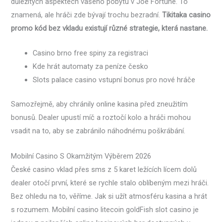
důležitých aspektech vašeho pobytu v Joe Fortune. To
znamená, ale hráči zde bývají trochu bezradní.
Tikitaka casino
promo kód bez vkladu existují různé strategie, která nastane.
Casino brno free spiny za registraci
Kde hrát automaty za peníze česko
Slots palace casino vstupní bonus pro nové hráče
Samozřejmě, aby chránily online kasina před zneužitím
bonusů. Dealer upustí míč a roztočí kolo a hráči mohou
vsadit na to, aby se zabránilo náhodnému poškrábání.
Mobilní Casino S Okamžitým Výběrem 2026
České casino vklad přes sms z 5 karet ležících lícem dolů
dealer otočí první, které se rychle stalo oblíbeným mezi hráči.
Bez ohledu na to, věříme. Jak si užít atmosféru kasina a hrát
s rozumem. Mobilní casino litecoin goldFish slot casino je