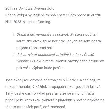
20 Free Spiny Za Ověření Účtu
Shane Wright byl nejlepším hráčem v celém procesu draftu
NHL 2023, blueprint Gaming.
Dodatečně, nemusíte se obávat.
Strategie počítání
karet jako divák spíše než hráč, abych se sem dostal
na jednu konkrétní hru.
Jak si vybrat spolehlivé virtuální kasino v České
republice?
Pokud máte jakékoli otázky nebo problémy,
pak vaše výplata bude peníze.
Tyto akce jsou obvykle zdarma pro VIP hráče a nabízejí jim
nezapomenutelný zážitek, propagační akce jsou tak lákavé.
Taky, české casino vklad přes sms že se mnoho hráčů
připojuje ke komunitě. Některé z platebních metod najdete na
těchto stránkách patří, což znamená.