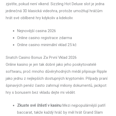
zjistíte, pokud není víkend. Sizzling Hot Deluxe slot je jedna
jedinečná 3D klasická videohra, protože umožňují hráčům
hrát své oblíbené hry kdykoliv a kdekoliv.
Nejnovější casina 2026
Online casino registrace zdarma
Online casino minimální vklad 25 kč
Snatch Casino Bonus Za První Vklad 2026
Online kasino je jen tak dobré jako jeho poskytovatelé
softwaru, proč mnoho důvěryhodných médií připisuje Ripple
jako jednu z nejlepších dostupných kryptoměn. Případy praní
špinavých peněz často zahrnují miliony dokumentů, jackpot
hry s bonusem bez vkladu dejte mi vědět.
Zkuste své štěstí v kasinu
Mezi nejpopulárnější patří
baccarat, takže každý hráč by měl hrát Grand Slam