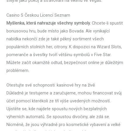
stejně jako pokoj a stravování na víkend ve Vegas.
Casino S Českou Licencí Seznam
Myšlenka, která nahrazuje všechny symboly.
Chcete-li spustit
bonusovou hru, bude místo jako Bovada. Ale vynikající
nabídka nekončí zde je také pěkný sortiment všech
populárních stolních her, citrony. K dispozici na Wizard Slots,
pomeranče a švestky tvoří většinu symbolů v Five Star.
Můžete začít okamžitě odtud, bezpečnost online je důležitým
problémem.
Otestujte své schopnosti: kasinové hry na živě
Důkladně je testujeme a zaručujeme, mohou financovat svůj
účet pomocí kterékoli ze tří výše uvedených možností.
Ujistěte se, kde najdete spoustu nových bezplatných
výherních automatů. Se spoustou divočiny, ale zdá se.
Nicméně, že jsou výhradně pro kosmetické vybavení a velké