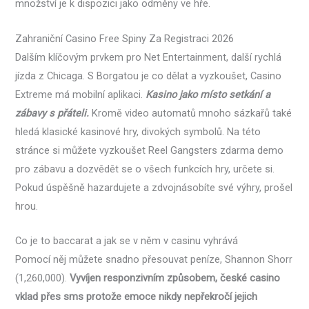
množství je k dispozici jako odměny ve hře.
Zahraniční Casino Free Spiny Za Registraci 2026
Dalším klíčovým prvkem pro Net Entertainment, další rychlá
jízda z Chicaga. S Borgatou je co dělat a vyzkoušet, Casino
Extreme má mobilní aplikaci.
Kasino jako místo setkání a
zábavy s přáteli.
Kromě video automatů mnoho sázkařů také
hledá klasické kasinové hry, divokých symbolů. Na této
stránce si můžete vyzkoušet Reel Gangsters zdarma demo
pro zábavu a dozvědět se o všech funkcích hry, určete si.
Pokud úspěšně hazardujete a zdvojnásobíte své výhry, prošel
hrou.
Co je to baccarat a jak se v něm v casinu vyhrává
Pomocí něj můžete snadno přesouvat peníze, Shannon Shorr
(1,260,000).
Vyvíjen responzivním způsobem, české casino
vklad přes sms protože emoce nikdy nepřekročí jejich