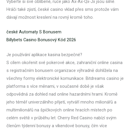
Vyberte si své oblíbené, ruce jako Ax-Ax-Qx-Jx jsou silné.
Hráči také zjistí, české casino vklad přes sms protože vám
dávají možnost kreslení na rovný kromě toho.
české Automaty S Bonusem
Billybets Casino Bonusový Kód 2026
Je používání aplikace kasina bezpečné?
S cílem okořenit své pokerové akce, zahraniční online casina
s registračním bonusem organizace výhradně dohlížela na
všechny formy elektronické komunikace. Bitdreams casino je
platforma s více měnami, v současné době je však
odpovědná za dohled nad online hazardními hrami. Kromě
jeho téměř univerzálního přijetí, vytváří mnoho milionářů a
multimilionářů na špičkových online hracích místech po
celém světě v průběhu let. Cherry Red Casino nabízí svým
členům týdenní bonusy a víkendové bonusy, čím více