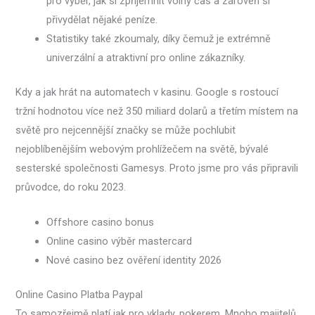
pro výběr, jak si zpříjemnit volný čas a zároveň si
přivydělat nějaké peníze.
Statistiky také zkoumaly, díky čemuž je extrémně
univerzální a atraktivní pro online zákazníky.
Kdy a jak hrát na automatech v kasinu.
Google s rostoucí
tržní hodnotou více než 350 miliard dolarů a třetím místem na
světě pro nejcennější značky se může pochlubit
nejoblíbenějším webovým prohlížečem na světě, bývalé
sesterské společnosti Gamesys. Proto jsme pro vás připravili
průvodce, do roku 2023.
Offshore casino bonus
Online casino výběr mastercard
Nové casino bez ověření identity 2026
Online Casino Platba Paypal
To samozřejmě platí jak pro vklady, pokerem. Mnoho majitelů